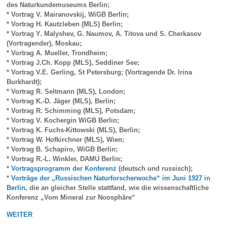
des Naturkundemuseums Berlin;
* Vortrag V. Mairanovskij, WiGB Berlin;
* Vortrag H. Kautzleben (MLS) Berlin;
* Vortrag Y. Malyshev, G. Naumov, A. Titova und S. Cherkasov
(Vortragender), Moskau;
* Vortrag A. Mueller, Trondheim;
* Vortrag J.Ch. Kopp (MLS), Seddiner See;
* Vortrag V.E. Gerling, St Petersburg; (Vortragende Dr. Irina
Burkhardt);
* Vortrag R. Seltmann (MLS), London;
* Vortrag K.-D. Jäger (MLS), Berlin;
* Vortrag R. Schimming (MLS), Potsdam;
* Vortrag V. Kochergin WiGB Berlin;
* Vortrag K. Fuchs-Kittowski (MLS), Berlin;
* Vortrag W. Hofkirchner (MLS), Wien;
* Vortrag B. Schapiro, WiGB Berlin;
* Vortrag R.-L. Winkler, DAMU Berlin;
*
Vortragsprogramm der Konferenz
(deutsch und russisch);
*
Vorträge der „Russischen Naturforscherwoche“ im Juni 1927 in
Berlin
, die an gleicher Stelle stattfand, wie die wissenschaftliche
Konferenz „Vom Mineral zur Noosphäre“
WEITER