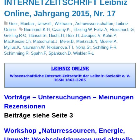
INTERNETZEITSCHRIFT Leibniz
Online, Jahrgang 2015, Nr. 17
Geo-, Montan-, Umwelt-, Weltraum-, Astrowissenschaften
,
Leibniz
Online
Bernhardt.K-H
,
Czasny.K.
,
Ebeling.W
,
Feltz.A
,
Fleischer.L-G
,
Greiling.R-O
,
Hänsel.St
,
Hecht.H
,
Hörz.H
,
Jakupec.V
,
Kühn.P
,
MacKenzie.Ch
,
Matschullat.J
,
Meier.B
,
Mertzsch.N
,
Mueller.A
,
Mylius.K
,
Naumann.W
,
Nikišanova.T I
,
Norra.St
,
Schilling.F-R
,
Schimming.R
,
Spahn.F
,
Spänkuch.D
,
Winkler.R-L
Vorträge – Untersuchungen – Meinungen
Rezensionen
Beiträge siehe Seite 3
Workshop „Naturressourcen, Energie,
Umwelt: Wechselwirkungen und
aktuelle