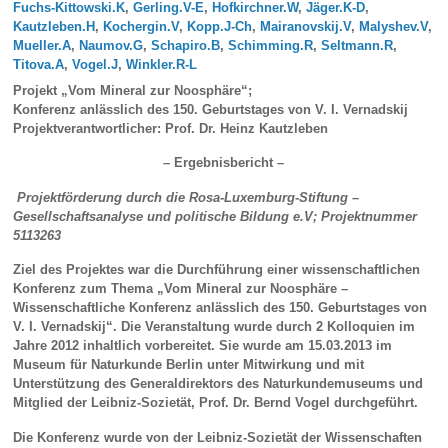
Fuchs-Kittowski.K
,
Gerling.V-E
,
Hofkirchner.W
,
Jäger.K-D
,
Kautzleben.H
,
Kochergin.V
,
Kopp.J-Ch
,
Mairanovskij.V
,
Malyshev.V
,
Mueller.A
,
Naumov.G
,
Schapiro.B
,
Schimming.R
,
Seltmann.R
,
Titova.A
,
Vogel.J
,
Winkler.R-L
Projekt „Vom Mineral zur Noosphäre“;
Konferenz anlässlich des 150. Geburtstages von V. I. Vernadskij
Projektverantwortlicher: Prof. Dr. Heinz Kautzleben
– Ergebnisbericht –
Projektförderung durch die Rosa-Luxemburg-Stiftung –
Gesellschaftsanalyse und politische Bildung e.V; Projektnummer
5113263
Ziel des Projektes war die Durchführung einer wissenschaftlichen
Konferenz zum Thema „Vom Mineral zur Noosphäre –
Wissenschaftliche Konferenz anlässlich des 150. Geburtstages von
V. I. Vernadskij“. Die Veranstaltung wurde durch 2 Kolloquien im
Jahre 2012 inhaltlich vorbereitet. Sie wurde am 15.03.2013 im
Museum für Naturkunde Berlin unter Mitwirkung und mit
Unterstützung des Generaldirektors des Naturkundemuseums und
Mitglied der Leibniz-Sozietät, Prof. Dr. Bernd Vogel durchgeführt.
Die Konferenz wurde von der Leibniz-Sozietät der Wissenschaften