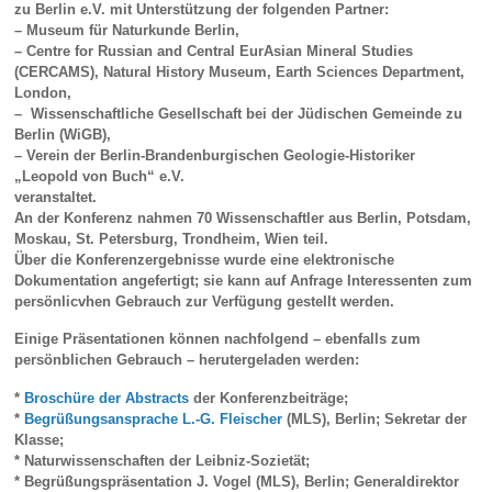
zu Berlin e.V. mit Unterstützung der folgenden Partner:
– Museum für Naturkunde Berlin,
– Centre for Russian and Central EurAsian Mineral Studies
(CERCAMS), Natural History Museum, Earth Sciences Department,
London,
– Wissenschaftliche Gesellschaft bei der Jüdischen Gemeinde zu
Berlin (WiGB),
– Verein der Berlin-Brandenburgischen Geologie-Historiker
„Leopold von Buch“ e.V.
veranstaltet.
An der Konferenz nahmen 70 Wissenschaftler aus Berlin, Potsdam,
Moskau, St. Petersburg, Trondheim, Wien teil.
Über die Konferenzergebnisse wurde eine elektronische
Dokumentation angefertigt; sie kann auf Anfrage Interessenten zum
persönlicvhen Gebrauch zur Verfügung gestellt werden.
Einige Präsentationen können nachfolgend – ebenfalls zum
persönblichen Gebrauch – herutergeladen werden:
*
Broschüre der Abstracts
der Konferenzbeiträge;
*
Begrüßungsansprache L.-G. Fleischer
(MLS), Berlin; Sekretar der
Klasse;
* Naturwissenschaften der Leibniz-Sozietät;
* Begrüßungspräsentation J. Vogel (MLS), Berlin; Generaldirektor