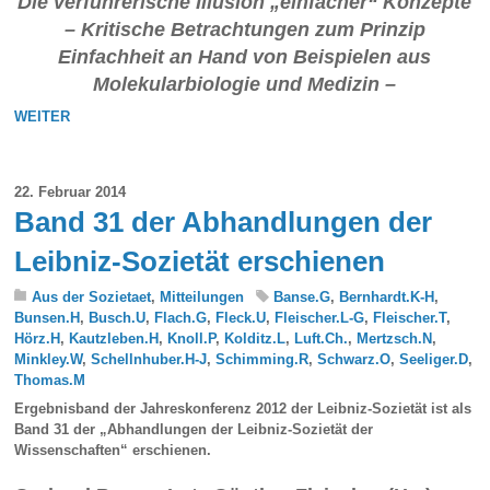
Die verführerische Illusion „einfacher“ Konzepte
– Kritische Betrachtungen zum Prinzip
Einfachheit an Hand von Beispielen aus
Molekularbiologie und Medizin –
WEITER
22. Februar 2014
Band 31 der Abhandlungen der
Leibniz-Sozietät erschienen
Aus der Sozietaet
,
Mitteilungen
Banse.G
,
Bernhardt.K-H
,
Bunsen.H
,
Busch.U
,
Flach.G
,
Fleck.U
,
Fleischer.L-G
,
Fleischer.T
,
Hörz.H
,
Kautzleben.H
,
Knoll.P
,
Kolditz.L
,
Luft.Ch.
,
Mertzsch.N
,
Minkley.W
,
Schellnhuber.H-J
,
Schimming.R
,
Schwarz.O
,
Seeliger.D
,
Thomas.M
Ergebnisband der Jahreskonferenz 2012 der Leibniz-Sozietät ist als
Band 31 der „Abhandlungen der Leibniz-Sozietät der
Wissenschaften“ erschienen.