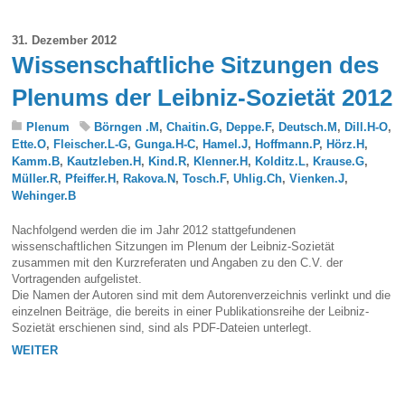
31. Dezember 2012
Wissenschaftliche Sitzungen des
Plenums der Leibniz-Sozietät 2012
Plenum
Börngen .M
,
Chaitin.G
,
Deppe.F
,
Deutsch.M
,
Dill.H-O
,
Ette.O
,
Fleischer.L-G
,
Gunga.H-C
,
Hamel.J
,
Hoffmann.P
,
Hörz.H
,
Kamm.B
,
Kautzleben.H
,
Kind.R
,
Klenner.H
,
Kolditz.L
,
Krause.G
,
Müller.R
,
Pfeiffer.H
,
Rakova.N
,
Tosch.F
,
Uhlig.Ch
,
Vienken.J
,
Wehinger.B
Nachfolgend werden die im Jahr 2012 stattgefundenen
wissenschaftlichen Sitzungen im Plenum der Leibniz-Sozietät
zusammen mit den Kurzreferaten und Angaben zu den C.V. der
Vortragenden aufgelistet.
Die Namen der Autoren sind mit dem Autorenverzeichnis verlinkt und die
einzelnen Beiträge, die bereits in einer Publikationsreihe der Leibniz-
Sozietät erschienen sind, sind als PDF-Dateien unterlegt.
WEITER