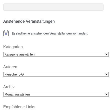
Anstehende Veranstaltungen
Es sind keine anstehenden Veranstaltungen vorhanden.
N
o
t
i
Kategorien
c
Kategorien
e
Autoren
Archiv
Archiv
Empfohlene Links