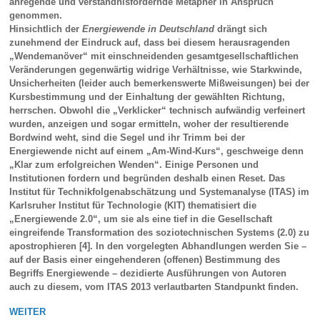
anregende und verständnisfördernde Metapher in Anspruch
genommen.
Hinsichtlich der
Energiewende in Deutschland
drängt sich
zunehmend der Eindruck auf, dass bei diesem herausragenden
„Wendemanöver“ mit einschneidenden gesamtgesellschaftlichen
Veränderungen gegenwärtig widrige Verhältnisse, wie Starkwinde,
Unsicherheiten (leider auch bemerkenswerte Mißweisungen) bei der
Kursbestimmung und der Einhaltung der gewählten Richtung,
herrschen. Obwohl die „Verklicker“ technisch aufwändig verfeinert
wurden, anzeigen und sogar ermitteln, woher der resultierende
Bordwind weht, sind die Segel und ihr Trimm bei der
Energiewende nicht auf einem „Am-Wind-Kurs“, geschweige denn
„Klar zum erfolgreichen Wenden“. Einige Personen und
Institutionen fordern und begründen deshalb einen Reset. Das
Institut für Technikfolgenabschätzung und Systemanalyse (ITAS) im
Karlsruher Institut für Technologie (KIT) thematisiert die
„Energiewende 2.0“, um sie als eine tief in die Gesellschaft
eingreifende Transformation des soziotechnischen Systems (2.0) zu
apostrophieren [4]. In den vorgelegten Abhandlungen werden Sie –
auf der Basis einer eingehenderen (offenen) Bestimmung des
Begriffs Energiewende – dezidierte Ausführungen von Autoren
auch zu diesem, vom ITAS 2013 verlautbarten Standpunkt finden.
WEITER