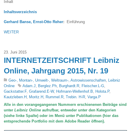
Inhalt
Inhaltsverzeichnis
Gerhard Banse, Ernst-Otto Reher
:
Einführung
WEITER
23. Juni 2015
INTERNETZEITSCHRIFT Leibniz
Online, Jahrgang 2015, Nr. 19
Geo-, Montan-, Umwelt-, Weltraum-, Astrowissenschaften
,
Leibniz
Online
Adam.J
,
Berglez.Ph
,
Burghardt.R
,
Fleischer.L-G
,
Gackstatter.F
,
Grafarend.E-W
,
Hofmann-Wellenhof.B
,
Holota.P
,
Kautzleben.H
,
Moritz.H
,
Rummel.R
,
Trebin. H-R
,
Varga.P
Alle in den vorangegangenen Nummern erschienenen Beiträge sind
unter
Leibniz Online
aufrufbar, entweder unter den Kategorien
(siehe linke Spalte) oder im Menü unter Publikationen (hier das
entsprechende Portfolio mit dem Adobe Reader öffnen).