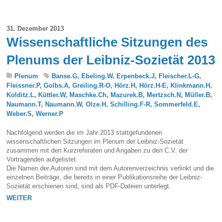
31. Dezember 2013
Wissenschaftliche Sitzungen des
Plenums der Leibniz-Sozietät 2013
Plenum
Banse.G
,
Ebeling.W
,
Erpenbeck.J
,
Fleischer.L-G
,
Fleissner.P
,
Golbs.A
,
Greiling.R-O
,
Hörz.H
,
Hörz.H-E
,
Klinkmann.H
,
Kolditz.L
,
Küttler.W
,
Maschke.Ch
,
Mazurek.B
,
Mertzsch.N
,
Müller.B
,
Naumann.T
,
Naumann.W
,
Olze.H
,
Schilling.F-R
,
Sommerfeld.E
,
Weber.S
,
Werner.P
Nachfolgend werden die im Jahr 2013 stattgefundenen
wissenschaftlichen Sitzungen im Plenum der Leibniz-Sozietät
zusammen mit den Kurzreferaten und Angaben zu den C.V. der
Vortragenden aufgelistet.
Die Namen der Autoren sind mit dem Autorenverzeichnis verlinkt und die
einzelnen Beiträge, die bereits in einer Publikationsreihe der Leibniz-
Sozietät erschienen sind, sind als PDF-Dateien unterlegt.
WEITER