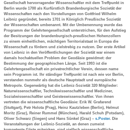
Gesellschaft her­vorragender Wissenschaftler mit dem Treffpunkt in
Berlin wurde 1700 als Kurfürstlich Brandenbur­gische Sozietät der
Wissenschaften nach den Vorstellungen von Gottfried Wilhelm
Leibniz gegründet, bereits 1701 in Königlich Preußische Sozietät
der Wissenschaften umbenannt. Mit der Umbenennung wurde das
Programm der Gelehrtengesellschaft unterstrichen, für den Aufstieg
der Besitzungen der brandenburgisch-preußischen Hohenzollern
zu einem einheitlichen, mächtigen Territorialstaat in Europa die
Wissenschaft zu fördern und zielstrebig zu nutzen. Der erste Artikel
von Leibniz in den Veröffent­lichungen der Sozietät war einem
damals hochaktuellen Problem der Geodäsie gewid­met: der
Bestimmung der geographischen Länge. Seit 1993 ist die
Gelehrtengesellschaft ein privatrechtlicher Verein, dessen name
sein Programm ist. Ihr ständiger Treffpunkt ist nach wie vor Berlin,
verstanden nunmehr als deutsche Hauptstadt und europäische
Metropole. Gegenwärtig hat die Leibniz-Sozietät 320 Mitglieder:
Naturwissenschaftler, Technikwissenschaftler und Mediziner,
Sozial­wissenschaftler und Geisteswissenschaftler. Von ihnen
vertreten die wissenschaftliche Geodäsie: Erik W. Grafarend
(Stuttgart), Petr Holota (Prag), Heinz Kautzleben (Berlin), Helmut
Moritz (Graz), Reiner Rummel (München), Harald Schuh (Potsdam),
Oliver Schwarz (Siegen) und Hans Sünkel (Graz) –
s.Poster
. Die
Veranstal­tungen der Leibniz-Sozietät, an denen zumeist
kompetente Gäste mitwirken, sind vielfach wissen­schaftliche