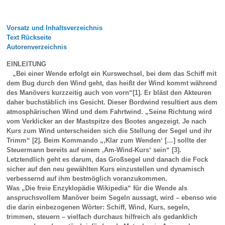
Vorsatz und Inhaltsverzeichnis
Text Rückseite
Autorenverzeichnis
EINLEITUNG
„Bei einer Wende erfolgt ein Kurswechsel, bei dem das Schiff mit
dem Bug durch den Wind geht, das heißt der Wind kommt während
des Manövers kurzzeitig auch von vorn“[1]. Er bläst den Akteuren
daher buchstäblich ins Gesicht. Dieser Bordwind resultiert aus dem
atmosphärischen Wind und dem Fahrtwind. „Seine Richtung wird
vom Verklicker an der Mastspitze des Bootes angezeigt. Je nach
Kurs zum Wind unterscheiden sich die Stellung der Segel und ihr
Trimm“ [2]. Beim Kommando „‚Klar zum Wenden‘ […] sollte der
Steuermann bereits auf einem ‚Am-Wind-Kurs‘ sein“ [3].
Letztendlich geht es darum, das Großsegel und danach die Fock
sicher auf den neu gewählten Kurs einzustellen und dynamisch
verbessernd auf ihm bestmöglich voranzukommen.
Was „Die freie Enzyklopädie Wikipedia“ für die Wende als
anspruchsvollem Manöver beim Segeln aussagt, wird – ebenso wie
die darin einbezogenen Wörter: Schiff, Wind, Kurs, segeln,
trimmen, steuern – vielfach durchaus hilfreich als gedanklich