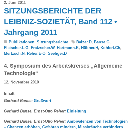
2. Juni 2011
SITZUNGSBERICHTE DER
LEIBNIZ-SOZIETÄT, Band 112 •
Jahrgang 2011
Publikationen
,
Sitzungsberichte
Balzer.D
,
Banse.G
,
Fleischer.L-G
,
Fratzscher.W
,
Hartmann.K
,
Hübner.H
,
Kohlert.Ch
,
Mertzsch.N
,
Reher.E-O
,
Seeliger.D
4. Symposium des Arbeitskreises „Allgemeine
Technologie“
12. November 2010
Inhalt
Gerhard Banse:
Grußwort
Gerhard Banse, Ernst-Otto Reher:
Einleitung
Gerhard Banse, Ernst-Otto Reher:
Ambivalenzen von Technologien
– Chancen erhöhen, Gefahren mindern, Missbräuche verhindern