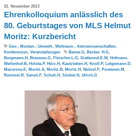
22. November 2013
Ehrenkolloquium anlässlich des
80. Geburtstages von MLS Helmut
Moritz: Kurzbericht
Geo-, Montan-, Umwelt-, Weltraum-, Astrowissenschaften
,
Konferenzen
,
Veranstaltungen
Banse.G
,
Becker. H-G
,
Borgmann.H
,
Brasseur.G
,
Fleischer.L-G
,
Grafarend.E-W
,
Hofmann-
Wellenhof.B
,
Holota.P
,
Hörz.H
,
Kautzleben.H
,
Knoll.P
,
Lelgemann.D
,
Mazurova.E
,
Moritz.A
,
Moritz.B
,
Moritz.H
,
Neitzel.F
,
Poutanen.M
,
Rummel.R
,
Sansò.F
,
Schuh.H
,
Sünkel.H
,
Ulrich.G