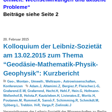
Probleme“
Beiträge siehe Seite 2
20. Februar 2015
Kolloquium der Leibniz-Sozietät
am 13.02.2015 zum Thema
“Geodäsie-Mathematik-Physik-
Geophysik”: Kurzbericht
Geo-, Montan-, Umwelt-, Weltraum-, Astrowissenschaften
,
Konferenzen
Adam.J
,
Altamimi.Z
,
Bergiez.P
,
Fleischer.L-G
,
Grafarend.E-W
,
Grafarrend
,
Hecht.H
,
Hehl.F
,
Hein.G
,
Hofmann-
Wellenhof.B
,
Holota.P
,
Kautzleben.H
,
Livieratos.E
,
Moritz.H
,
Poutanen.M
,
Rummel.R
,
Sansò.F
,
Schimming.R
,
Schmikdt.M
,
Sjöberg.L
,
Trebbin. H-R
,
Varga.P
,
Zielinski.J
Veranstaltungen der Leibniz-Sozietät der Wissenschaften zu Berlin