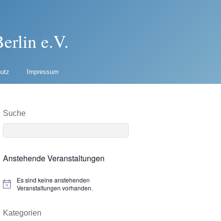
erlin e.V.
utz
Impressum
Suche
Anstehende Veranstaltungen
Es sind keine anstehenden
N
Veranstaltungen vorhanden.
o
t
i
Kategorien
c