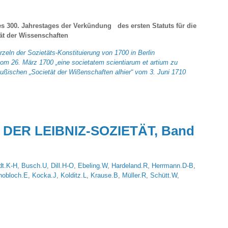
 300. Jahrestages der Verkündung des ersten Statuts für die
ät der Wissenschaften
zeln der Sozietäts-Konstituierung von 1700 in Berlin
om 26. März 1700 „eine societatem scientiarum et artium zu
eußischen „Societät der Wißenschaften alhier“ vom 3. Juni 1710
DER LEIBNIZ-SOZIETÄT, Band
dt.K-H
,
Busch.U
,
Dill.H-O
,
Ebeling.W
,
Hardeland.R
,
Herrmann.D-B
,
nobloch.E
,
Kocka.J
,
Kolditz.L
,
Krause.B
,
Müller.R
,
Schütt.W
,