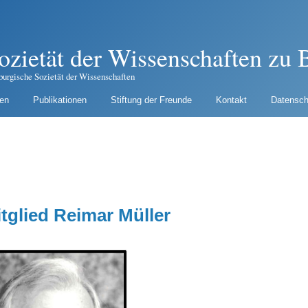
ozietät der Wissenschaften zu B
burgische Sozietät der Wissenschaften
gen
Publikationen
Stiftung der Freunde
Kontakt
Datensch
tglied Reimar Müller