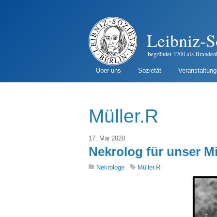
Leibniz-S
begründet 1700 als Branden
Über uns
Sozietät
Veranstaltun
Müller.R
17. Mai 2020
Nekrolog für unser Mi
Nekrologe
Müller.R