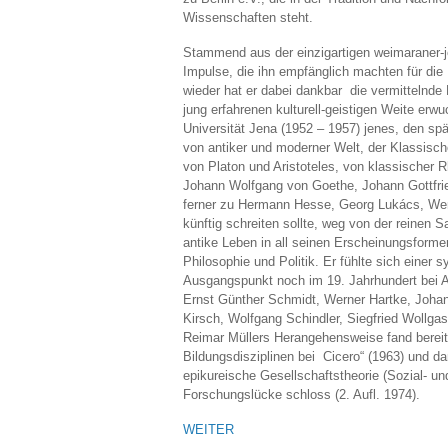
Wissenschaften steht.
Stammend aus der einzigartigen weimaraner-je
Impulse, die ihn empfänglich machten für die
wieder hat er dabei dankbar die vermittelnde 
jung erfahrenen kulturell-geistigen Weite er
Universität Jena (1952 – 1957) jenes, den sp
von antiker und moderner Welt, der Klassische
von Platon und Aristoteles, von klassischer 
Johann Wolfgang von Goethe, Johann Gottfrie
ferner zu Hermann Hesse, Georg Lukács, Wern
künftig schreiten sollte, weg von der reinen 
antike Leben in all seinen Erscheinungsfor
Philosophie und Politik. Er fühlte sich einer 
Ausgangspunkt noch im 19. Jahrhundert bei Au
Ernst Günther Schmidt, Werner Hartke, Joha
Kirsch, Wolfgang Schindler, Siegfried Wollga
Reimar Müllers Herangehensweise fand bereits
Bildungsdisziplinen bei Cicero“ (1963) und da
epikureische Gesellschaftstheorie (Sozial- u
Forschungslücke schloss (2. Aufl. 1974).
WEITER