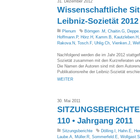
31. Dezember 2012
Wissenschaftliche Si
Leibniz-Sozietät 2012
Plenum
Börngen .M
,
Chaitin.G
,
Deppe
Hoffmann.P
,
Hörz.H
,
Kamm.B
,
Kautzleben.H
Rakova.N
,
Tosch.F
,
Uhlig.Ch
,
Vienken.J
,
Weh
Nachfolgend werden die im Jahr 2012 stattge
Sozietät zusammen mit den Kurzreferaten und
Die Namen der Autoren sind mit dem Autorenver
Publikationsreihe der Leibniz-Sozietät erschi
WEITER
30. Mai 2011
SITZUNGSBERICHTE 
110 • Jahrgang 2011
Sitzungsberichte
Dölling.I
,
Hahn.E
,
He
Laube.A
,
Müller.R
,
Sommerfeld.E
,
Wollgast.S