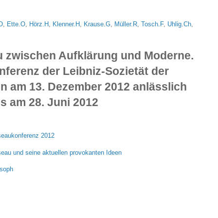
-O
,
Ette.O
,
Hörz.H
,
Klenner.H
,
Krause.G
,
Müller.R
,
Tosch.F
,
Uhlig.Ch
,
 zwischen Aufklärung und Moderne.
ferenz der Leibniz-Sozietät der
in am 13. Dezember 2012 anlässlich
s am 28. Juni 2012
sseaukonferenz 2012
au und seine aktuellen provokanten Ideen
osoph