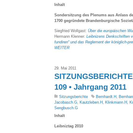
Inhalt
Sondersitzung des Plenums aus Anlass des
1700 gegründete Brandenburgische Soziet
Siegfried Wollgast:
Über die europäischen Wur
Hermann Klenner:
Leibnizens Denkschriften v
fundiren“ und das Reglement der königlich-pr
WEITER
29. Mai 2011
SITZUNGSBERICHTE 
109 • Jahrgang 2011
Sitzungsberichte
Bernhardt.H
,
Bernhar
Jacobasch.G
,
Kautzleben.H
,
Klinkmann.H
,
K
Sengbusch.G
Inhalt
Leibniztag 2010