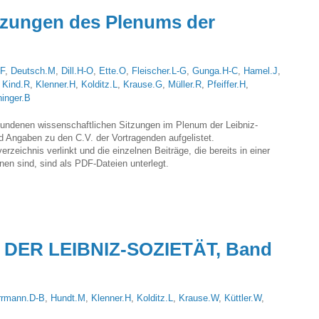
tzungen des Plenums der
.F
,
Deutsch.M
,
Dill.H-O
,
Ette.O
,
Fleischer.L-G
,
Gunga.H-C
,
Hamel.J
,
,
Kind.R
,
Klenner.H
,
Kolditz.L
,
Krause.G
,
Müller.R
,
Pfeiffer.H
,
inger.B
fundenen wissenschaftlichen Sitzungen im Plenum der Leibniz-
 Angaben zu den C.V. der Vortragenden aufgelistet.
zeichnis verlinkt und die einzelnen Beiträge, die bereits in einer
enen sind, sind als PDF-Dateien unterlegt.
DER LEIBNIZ-SOZIETÄT, Band
rrmann.D-B
,
Hundt.M
,
Klenner.H
,
Kolditz.L
,
Krause.W
,
Küttler.W
,