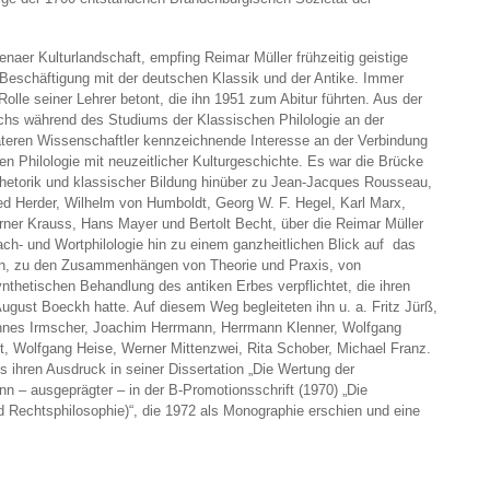
naer Kulturlandschaft, empfing Reimar Müller frühzeitig geistige
 Beschäftigung mit der deutschen Klassik und der Antike. Immer
Rolle seiner Lehrer betont, die ihn 1951 zum Abitur führten. Aus der
wuchs während des Studiums der Klassischen Philologie an der
äteren Wissenschaftler kennzeichnende Interesse an der Verbindung
n Philologie mit neuzeitlicher Kulturgeschichte. Es war die Brücke
Rhetorik und klassischer Bildung hinüber zu Jean-Jacques Rousseau,
d Herder, Wilhelm von Humboldt, Georg W. F. Hegel, Karl Marx,
er Krauss, Hans Mayer und Bertolt Becht, über die Reimar Müller
Sach- und Wortphilologie hin zu einem ganzheitlichen Blick auf das
men, zu den Zusammenhängen von Theorie und Praxis, von
synthetischen Behandlung des antiken Erbes verpflichtet, die ihren
gust Boeckh hatte. Auf diesem Weg begleiteten ihn u. a. Fritz Jürß,
nnes Irmscher, Joachim Herrmann, Herrmann Klenner, Wolfgang
st, Wolfgang Heise, Werner Mittenzwei, Rita Schober, Michael Franz.
 ihren Ausdruck in seiner Dissertation „Die Wertung der
nn – ausgeprägter – in der B-Promotionsschrift (1970) „Die
nd Rechtsphilosophie)“, die 1972 als Monographie erschien und eine