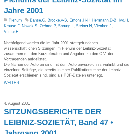
Jahre 2001
Plenum
Banse.G
,
Brocke.v-B
,
Emons.H-H
,
Herrmann.D-B
,
Ivo.H
,
Krause.F
,
Nowak.S
,
Oehme.P
,
Sprung.L
,
Steiner.H
,
Vienken.J
,
Vilmar.F
Nachfolgend werden die im Jahr 2001 stattgefundenen
wissenschaftlichen Sitzungen im Plenum der Leibniz-Sozietät
zusammen mit den Kurzreferaten und Angaben zu den C.V. der
Vortragenden aufgelistet.
Die Namen der Autoren sind mit dem Autorenverzeichnis verlinkt und die
einzelnen Beiträge, die bereits in einer Publikationsreihe der Leibniz-
Sozietät erschienen sind, sind als PDF-Dateien unterlegt.
WEITER
4. August 2001
SITZUNGSBERICHTE DER
LEIBNIZ-SOZIETÄT, Band 47 •
Jahrgang 2001