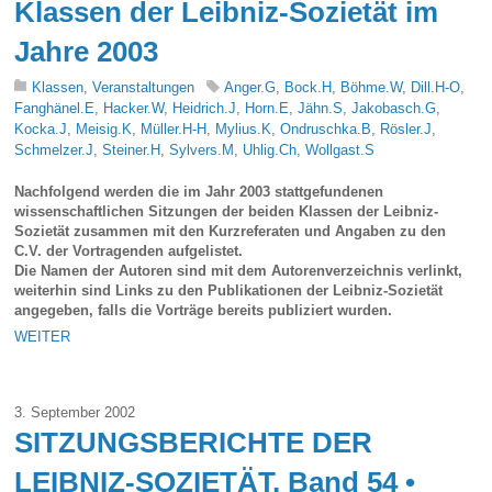
Klassen der Leibniz-Sozietät im
Jahre 2003
Klassen
,
Veranstaltungen
Anger.G
,
Bock.H
,
Böhme.W
,
Dill.H-O
,
Fanghänel.E
,
Hacker.W
,
Heidrich.J
,
Horn.E
,
Jähn.S
,
Jakobasch.G
,
Kocka.J
,
Meisig.K
,
Müller.H-H
,
Mylius.K
,
Ondruschka.B
,
Rösler.J
,
Schmelzer.J
,
Steiner.H
,
Sylvers.M
,
Uhlig.Ch
,
Wollgast.S
Nachfolgend werden die im Jahr 2003 stattgefundenen
wissenschaftlichen Sitzungen der beiden Klassen der Leibniz-
Sozietät zusammen mit den Kurzreferaten und Angaben zu den
C.V. der Vortragenden aufgelistet.
Die Namen der Autoren sind mit dem Autorenverzeichnis verlinkt,
weiterhin sind Links zu den Publikationen der Leibniz-Sozietät
angegeben, falls die Vorträge bereits publiziert wurden.
WEITER
3. September 2002
SITZUNGSBERICHTE DER
LEIBNIZ-SOZIETÄT, Band 54 •