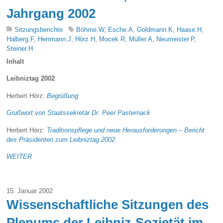
Jahrgang 2002
Sitzungsberichte
Böhme.W
,
Esche.A
,
Goldmann.K
,
Haase.H
,
Halberg.F
,
Herrmann.J
,
Hörz.H
,
Mocek.R
,
Müller.A
,
Neumeister.P
,
Steiner.H
Inhalt
Leibniztag 2002
Herbert Hörz:
Begrüßung
Grußwort von Staatssekretär Dr. Peer Pasternack
Herbert Hörz:
Traditionspflege und neue Herausforderungen – Bericht
des Präsidenten zum Leibniztag 2002
WEITER
15. Januar 2002
Wissenschaftliche Sitzungen des
Plenums der Leibniz-Sozietät im