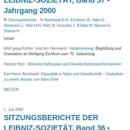
Jahrgang 2000
Sitzungsberichte
Bernhardt.K-H
,
Eichhorn.W
,
Hahn.E
,
Herrmann.J
,
Holz.H-H
,
Hörz.H
,
Irmscher.J
,
Küttler.W
,
Neuner.G
,
Steiner.H
Inhalt
Wolf gang Küttler, Joachim Herrmann:
Vorbemerkung
;
Begrüßung und
Gratulation an Wolfgang Eichhorn zum 70. Geburtstag
Herbert Hörz:
Wissenschaftstypen und Gesellschaftstransformationen
Karl-Heinz Bernhardt:
Kausalität in Natur und Gesellschaft – Gedanken
zu einem Ansatz von Hans Ertel
WEITER
1. Juli 2000
SITZUNGSBERICHTE DER
LEIBNIZ-SOZIETÄT, Band 36 •