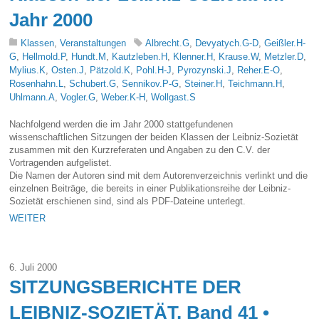
Jahr 2000
Klassen
,
Veranstaltungen
Albrecht.G
,
Devyatych.G-D
,
Geißler.H-
G
,
Hellmold.P
,
Hundt.M
,
Kautzleben.H
,
Klenner.H
,
Krause.W
,
Metzler.D
,
Mylius.K
,
Osten.J
,
Pätzold.K
,
Pohl.H-J
,
Pyrozynski.J
,
Reher.E-O
,
Rosenhahn.L
,
Schubert.G
,
Sennikov.P-G
,
Steiner.H
,
Teichmann.H
,
Uhlmann.A
,
Vogler.G
,
Weber.K-H
,
Wollgast.S
Nachfolgend werden die im Jahr 2000 stattgefundenen
wissenschaftlichen Sitzungen der beiden Klassen der Leibniz-Sozietät
zusammen mit den Kurzreferaten und Angaben zu den C.V. der
Vortragenden aufgelistet.
Die Namen der Autoren sind mit dem Autorenverzeichnis verlinkt und die
einzelnen Beiträge, die bereits in einer Publikationsreihe der Leibniz-
Sozietät erschienen sind, sind als PDF-Dateine unterlegt.
WEITER
6. Juli 2000
SITZUNGSBERICHTE DER
LEIBNIZ-SOZIETÄT, Band 41 •