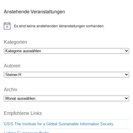
Anstehende Veranstaltungen
Es sind keine anstehenden Veranstaltungen vorhanden.
N
o
t
i
Kategorien
c
Kategorien
e
Autoren
Archiv
Archiv
Empfohlene Links
GSIS The Institute for a Global Sustainable Information Society