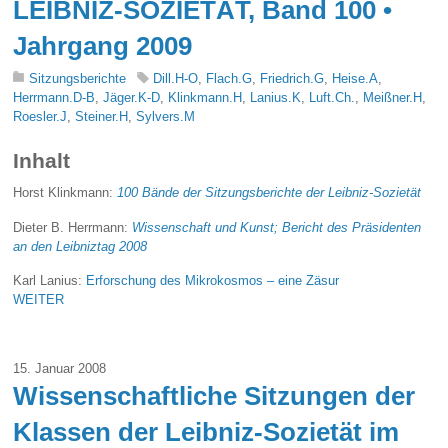
LEIBNIZ-SOZIETÄT, Band 100 •
Jahrgang 2009
Sitzungsberichte
Dill.H-O
,
Flach.G
,
Friedrich.G
,
Heise.A
,
Herrmann.D-B
,
Jäger.K-D
,
Klinkmann.H
,
Lanius.K
,
Luft.Ch.
,
Meißner.H
,
Roesler.J
,
Steiner.H
,
Sylvers.M
Inhalt
Horst Klinkmann:
100 Bände der Sitzungsberichte der Leibniz-Sozietät
Dieter B. Herrmann:
Wissenschaft und Kunst; Bericht des Präsidenten
an den Leibniztag 2008
Karl Lanius:
Erforschung des Mikrokosmos – eine Zäsur
WEITER
15. Januar 2008
Wissenschaftliche Sitzungen der
Klassen der Leibniz-Sozietät im