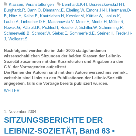
Klassen
,
Veranstaltungen
Bernhardt.K-H
,
Borzeszkowski.H-H
,
Burghardt.R
,
Dann.O
,
Diemann:.E
,
Ebeling.W
,
Emons.H-H
,
Herrmann.D-
B
,
Hörz.H
,
Kalbe.E
,
Kautzleben.H
,
Kessler.M
,
Küttler.W
,
Lanius.K
,
Laube.A
,
Liebscher.D-E
,
Mairanowski.V
,
Meier.H
,
Moritz.H
,
Müller.R
,
Nowak.G
,
Pätzold.K
,
Pichler.H
,
Roesler.J
,
Schiller.W
,
Schimming.R
,
Schneeweiß.B
,
Schröer.W
,
Sieker.E
,
Sommerfeld.E
,
Steiner.H
,
Treder.H-
J
,
Wollgast.S
Nachfolgend werden die im Jahr 2005 stattgefundenen
wissenschaftlichen Sitzungen der beiden Klassen der Leibniz-
Sozietät zusammen mit den Kurzreferaten und Angaben zu den
C.V. der Vortragenden aufgelistet.
Die Namen der Autoren sind mit dem Autorenverzeichnis verlinkt,
weiterhin sind Links zu den Publikationen der Leibniz-Sozietät
angegeben, falls die Vorträge bereits publiziert wurden.
WEITER
1. November 2004
SITZUNGSBERICHTE DER
LEIBNIZ-SOZIETÄT, Band 63 •