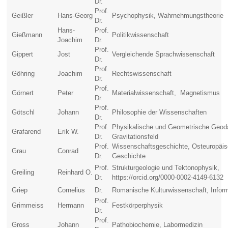
Dr.
Prof.
Geißler
Hans-Georg
Psychophysik, Wahrnehmungstheorie
Dr.
Hans-
Prof.
Gießmann
Politikwissenschaft
Joachim
Dr.
Prof.
Gippert
Jost
Vergleichende Sprachwissenschaft
Dr.
Prof.
Göhring
Joachim
Rechtswissenschaft
Dr.
Prof.
Görnert
Peter
Materialwissenschaft, Magnetismus
Dr.
Prof.
Götschl
Johann
Philosophie der Wissenschaften
Dr.
Prof.
Physikalische und Geometrische Geod
Grafarend
Erik W.
Dr.
Gravitationsfeld
Prof.
Wissenschaftsgeschichte, Osteuropäi
Grau
Conrad
Dr.
Geschichte
Prof.
Strukturgeologie und Tektonophysik,
Greiling
Reinhard O.
Dr.
https://orcid.org/0000-0002-4149-6132
Griep
Cornelius
Dr.
Romanische Kulturwissenschaft, Inform
Prof.
Grimmeiss
Hermann
Festkörperphysik
Dr.
Prof.
Gross
Johann
Pathobiochemie, Labormedizin