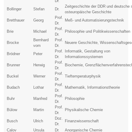
Dr.
Zeitgeschichte der DDR und deutsche 
Bollinger
Stefan
Dr.
osteuropäische Geschichte
Prof.
Bretthauer
Georg
Meß- und Automatisierungstechnik
Dr.
Prof.
Brie
Michael
Philosophie und Politikwissenschaften
Dr.
Bernhard
Prof.
Brocke
Neuere Geschichte, Wissenschaftsges
vom
Dr.
Prof.
Informatik, Gestaltung von
Brödner
Peter
Dr.
Informationssystemen
Prof.
Brunner
Herwig
Biochemie, Grenzflächenverfahrenstec
Dr.
Prof.
Buckel
Werner
Tieftemperaturphysik
Dr.
Prof.
Budach
Lothar
Mathematik, Informationstheorie
Dr.
Prof.
Buhr
Manfred
Philosophie
Dr.
Prof.
Bülow
Martin
Physikalische Chemie
Dr.
Doz.
Busch
Ulrich
Finanzwissenschaft
Dr.
Calov
Ursula
Dr.
Anorganische Chemie