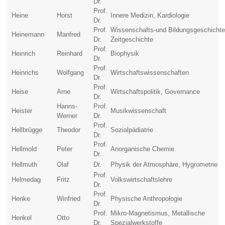
Dr.
Prof.
Heine
Horst
Innere Medizin, Kardiologie
Dr.
Prof.
Wissenschafts-und Bildungsgeschichte
Heinemann
Manfred
Dr.
Zeitgeschichte
Prof.
Heinrich
Reinhard
Biophysik
Dr.
Prof.
Heinrichs
Wolfgang
Wirtschaftswissenschaften
Dr.
Prof.
Heise
Arne
Wirtschaftspolitik, Governance
Dr.
Hanns-
Prof.
Heister
Musikwissenschaft
Werner
Dr.
Prof.
Hellbrügge
Theodor
Sozialpädiatrie
Dr.
Prof.
Hellmold
Peter
Anorganische Chemie
Dr.
Hellmuth
Olaf
Dr.
Physik der Atmosphäre, Hygrometrie
Prof.
Helmedag
Fritz
Volkswirtschaftslehre
Dr.
Prof.
Henke
Winfried
Physische Anthropologie
Dr.
Prof.
Mikro-Magnetismus, Metallische
Henkel
Otto
Dr.
Spezialwerkstoffe