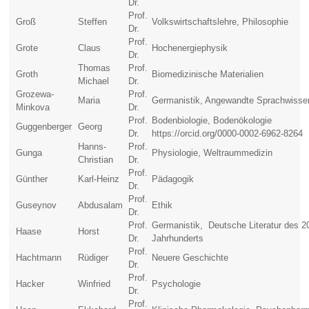
Dr.
Prof.
Groß
Steffen
Volkswirtschaftslehre, Philosophie
Dr.
Prof.
Grote
Claus
Hochenergiephysik
Dr.
Thomas
Prof.
Groth
Biomedizinische Materialien
Michael
Dr.
Grozewa-
Prof.
Maria
Germanistik, Angewandte Sprachwisse
Minkova
Dr.
Prof.
Bodenbiologie, Bodenökologie
Guggenberger
Georg
Dr.
https://orcid.org/0000-0002-6962-8264
Hanns-
Prof.
Gunga
Physiologie, Weltraummedizin
Christian
Dr.
Prof.
Günther
Karl-Heinz
Pädagogik
Dr.
Prof.
Guseynov
Abdusalam
Ethik
Dr.
Prof.
Germanistik, Deutsche Literatur des 2
Haase
Horst
Dr.
Jahrhunderts
Prof.
Hachtmann
Rüdiger
Neuere Geschichte
Dr.
Prof.
Hacker
Winfried
Psychologie
Dr.
Prof.