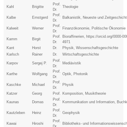
Prof.
Kahl
Brigitte
Theologie
Dr.
Prof.
Kalbe
Ernstgerd
Balkanistik, Neueste und Zeitgeschich
Dr.
Prof.
Kalweit
Werner
Finanzökonomie, Politische Ökonomie
Dr.
Prof.
Bioraffinerien, https://orcid.org/0000-0
Kamm
Birgit
Dr.
4971
Kant
Horst
Dr.
Physik, Wissenschaftsgeschichte
Karlsch
Rainer
Dr.
Wirtschaftsgeschichte
Prof.
Karpov
Sergej P.
Mediävistik
Dr.
Prof.
Karthe
Wolfgang
Optik, Photonik
Dr.
Prof.
Kaschke
Michael
Physik
Dr.
Katzer
Georg
Prof.
Komposition, Musiktheorie
Prof.
Kaunas
Domas
Kommunikation und Information, Buch
Dr.
Prof.
Kautzleben
Heinz
Geophysik
Dr.
Prof.
Kawai
Hiroshi
Bibliotheks- und Informationswissensch
Dr.