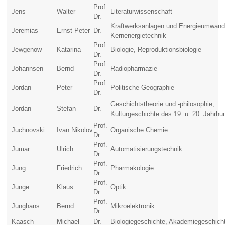
Prof.
Jens
Walter
Literaturwissenschaft
Dr.
Kraftwerksanlagen und Energieumwand
Jeremias
Ernst-Peter
Dr.
Kernenergietechnik
Prof.
Jewgenow
Katarina
Biologie, Reproduktionsbiologie
Dr.
Prof.
Johannsen
Bernd
Radiopharmazie
Dr.
Prof.
Jordan
Peter
Politische Geographie
Dr.
Geschichtstheorie und -philosophie,
Jordan
Stefan
Dr.
Kulturgeschichte des 19. u. 20. Jahrhu
Prof.
Juchnovski
Ivan Nikolov
Organische Chemie
Dr.
Prof.
Jumar
Ulrich
Automatisierungstechnik
Dr.
Prof.
Jung
Friedrich
Pharmakologie
Dr.
Prof.
Junge
Klaus
Optik
Dr.
Prof.
Junghans
Bernd
Mikroelektronik
Dr.
Kaasch
Michael
Dr.
Biologiegeschichte, Akademiegeschich