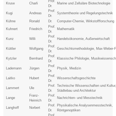
Prof.
Kruse
Charli
Marine und Zelluläre Biotechnologie
Dr.
Prof.
Kugi
Andreas
Systemtheorie und Regelungstechnik
Dr.
Kühne
Ronald
Dr.
Computer-Chemie, Wirkstoffforschung
Prof.
Kuhnert
Friedrich
Mathematik
Dr.
Prof.
Kunz
Willi
Handelsökonomie, Außenwirtschaft
Dr.
Prof.
Küttler
Wolfgang
Geschichtsmethodologie, Max-Weber-
Dr.
Prof.
Kytzler
Bernhard
Klassische Philologie, Musikwissensch
Dr.
Prof.
Lademann
Jürgen
Physik, Medizin
Dr.
Prof.
Laitko
Hubert
Wissenschaftsgeschichte
Dr.
Prof.
Technische Wissenschaften und Kultur
Lammert
Ule
Dr.
Städtebau und Architektur
Franz-
Prof.
Lange
Nachrichten- und Messtechnik
Heinrich
Dr.
Prof.
Physikalische Analysenmesstechnik,
Langhoff
Norbert
Dr.
Röntgenoptiken
Prof.