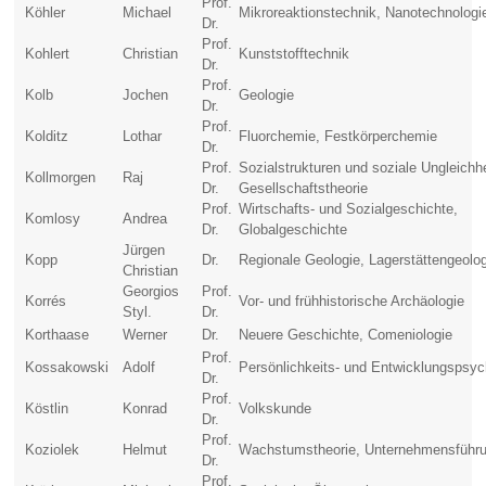
Prof.
Köhler
Michael
Mikroreaktionstechnik, Nanotechnologi
Dr.
Prof.
Kohlert
Christian
Kunststofftechnik
Dr.
Prof.
Kolb
Jochen
Geologie
Dr.
Prof.
Kolditz
Lothar
Fluorchemie, Festkörperchemie
Dr.
Prof.
Sozialstrukturen und soziale Ungleichh
Kollmorgen
Raj
Dr.
Gesellschaftstheorie
Prof.
Wirtschafts- und Sozialgeschichte,
Komlosy
Andrea
Dr.
Globalgeschichte
Jürgen
Kopp
Dr.
Regionale Geologie, Lagerstättengeolo
Christian
Georgios
Prof.
Korrés
Vor- und frühhistorische Archäologie
Styl.
Dr.
Korthaase
Werner
Dr.
Neuere Geschichte, Comeniologie
Prof.
Kossakowski
Adolf
Persönlichkeits- und Entwicklungspsyc
Dr.
Prof.
Köstlin
Konrad
Volkskunde
Dr.
Prof.
Koziolek
Helmut
Wachstumstheorie, Unternehmensführ
Dr.
Prof.