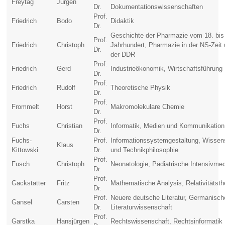
Freytag
Jürgen
Dr.
Dokumentationswissenschaften
Prof.
Friedrich
Bodo
Didaktik
Dr.
Geschichte der Pharmazie vom 18. bis
Prof.
Friedrich
Christoph
Jahrhundert, Pharmazie in der NS-Zeit 
Dr.
der DDR
Prof.
Friedrich
Gerd
Industrieökonomik, Wirtschaftsführung
Dr.
Prof.
Friedrich
Rudolf
Theoretische Physik
Dr.
Prof.
Frommelt
Horst
Makromolekulare Chemie
Dr.
Prof.
Fuchs
Christian
Informatik, Medien und Kommunikation
Dr.
Fuchs-
Prof.
Informationssystemgestaltung, Wissen
Klaus
Kittowski
Dr.
und Technikphilosophie
Prof.
Fusch
Christoph
Neonatologie, Pädiatrische Intensivmed
Dr.
Prof.
Gackstatter
Fritz
Mathematische Analysis, Relativitätsth
Dr.
Prof.
Neuere deutsche Literatur, Germanisch
Gansel
Carsten
Dr.
Literaturwissenschaft
Prof.
Garstka
Hansjürgen
Rechtswissenschaft, Rechtsinformatik