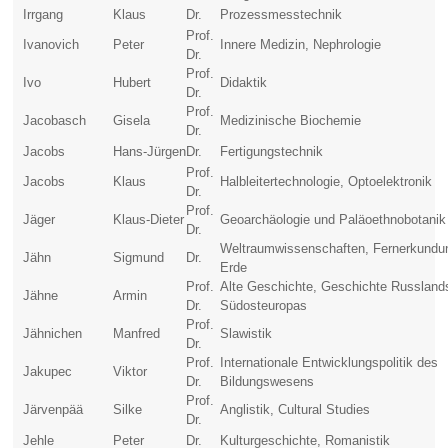
Irrgang
Klaus
Dr.
Prozessmesstechnik
Prof.
Ivanovich
Peter
Innere Medizin, Nephrologie
Dr.
Prof.
Ivo
Hubert
Didaktik
Dr.
Prof.
Jacobasch
Gisela
Medizinische Biochemie
Dr.
Jacobs
Hans-Jürgen
Dr.
Fertigungstechnik
Prof.
Jacobs
Klaus
Halbleitertechnologie, Optoelektronik
Dr.
Prof.
Jäger
Klaus-Dieter
Geoarchäologie und Paläoethnobotanik
Dr.
Weltraumwissenschaften, Fernerkundu
Jähn
Sigmund
Dr.
Erde
Prof.
Alte Geschichte, Geschichte Russland
Jähne
Armin
Dr.
Südosteuropas
Prof.
Jähnichen
Manfred
Slawistik
Dr.
Prof.
Internationale Entwicklungspolitik des
Jakupec
Viktor
Dr.
Bildungswesens
Prof.
Järvenpää
Silke
Anglistik, Cultural Studies
Dr.
Jehle
Peter
Dr.
Kulturgeschichte, Romanistik