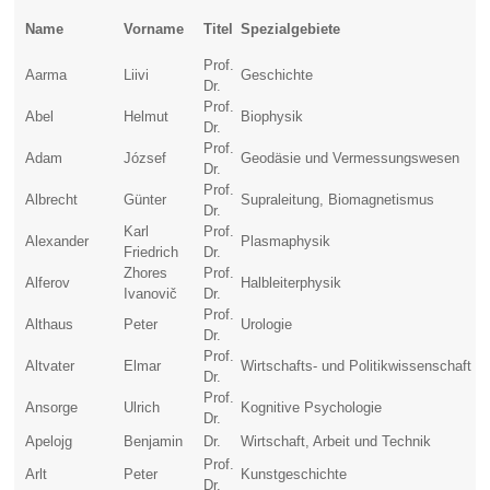
Name
Vorname
Titel
Spezialgebiete
Prof.
Aarma
Liivi
Geschichte
Dr.
Prof.
Abel
Helmut
Biophysik
Dr.
Prof.
Adam
József
Geodäsie und Vermessungswesen
Dr.
Prof.
Albrecht
Günter
Supraleitung, Biomagnetismus
Dr.
Karl
Prof.
Alexander
Plasmaphysik
Friedrich
Dr.
Zhores
Prof.
Alferov
Halbleiterphysik
Ivanovič
Dr.
Prof.
Althaus
Peter
Urologie
Dr.
Prof.
Altvater
Elmar
Wirtschafts- und Politikwissenschaft
Dr.
Prof.
Ansorge
Ulrich
Kognitive Psychologie
Dr.
Apelojg
Benjamin
Dr.
Wirtschaft, Arbeit und Technik
Prof.
Arlt
Peter
Kunstgeschichte
Dr.