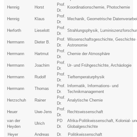
Prof.
Hennig
Horst
Koordinationschemie, Photochemie
Dr.
Prof.
Hennig
Klaus
Mechanik, Geometrische Datenverarbe
Dr.
Prof.
Herforth
Lieselott
Strahlungsphysik, Luminiszenzforschu
Dr.
Prof.
Wissenschaftsgeschichte, Geschichte 
Herrmann
Dieter B.
Dr.
Astronomie
Prof.
Herrmann
Hartmut
Chemie der Atmosphäre
Dr.
Prof.
Herrmann
Joachim
Ur- und Frühgeschichte, Archäologie
Dr.
Prof.
Herrmann
Rudolf
Tieftemperaturphysik
Dr.
Prof.
Informatik, Informations- und
Herrmann
Thomas
Dr.
Technikmanagement
Prof.
Herzschuh
Rainer
Analytische Chemie
Dr.
Prof.
Heuer
Uwe-Jens
Rechtswissenschaft
Dr.
van der
PD
Afrika-Politikwissenschaft, Kolonial- un
Ulrich
Heyden
Dr.
Globalgeschichte
Heyer
Andreas
Dr.
Politikwissenschaft