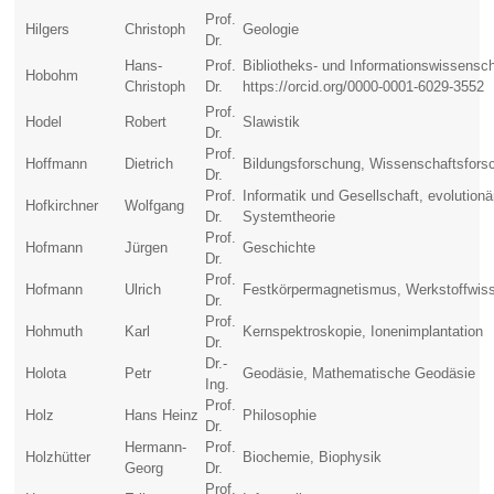
Prof.
Hilgers
Christoph
Geologie
Dr.
Hans-
Prof.
Bibliotheks- und Informationswissensch
Hobohm
Christoph
Dr.
https://orcid.org/0000-0001-6029-3552
Prof.
Hodel
Robert
Slawistik
Dr.
Prof.
Hoffmann
Dietrich
Bildungsforschung, Wissenschaftsfors
Dr.
Prof.
Informatik und Gesellschaft, evolutionä
Hofkirchner
Wolfgang
Dr.
Systemtheorie
Prof.
Hofmann
Jürgen
Geschichte
Dr.
Prof.
Hofmann
Ulrich
Festkörpermagnetismus, Werkstoffwis
Dr.
Prof.
Hohmuth
Karl
Kernspektroskopie, Ionenimplantation
Dr.
Dr.-
Holota
Petr
Geodäsie, Mathematische Geodäsie
Ing.
Prof.
Holz
Hans Heinz
Philosophie
Dr.
Hermann-
Prof.
Holzhütter
Biochemie, Biophysik
Georg
Dr.
Prof.