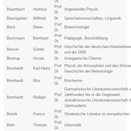
Dr.
Prof.
Baumbach
Hartmut
Angewandte Physik
Dr.
Baumgarten
Wilfried
Dr.
Sprachwissenschaften, Linguistik
Prof.
Beck
Dieter
Biotechnologie
Dr.
Prof.
Beckmann
Bernhard
Pädagogik, Berufsbildung
Dr.
Prof.
Geschichte der deutschen Arbeiterbew
Benser
Günter
Dr.
und der DDR
Bentrup
Ursula
Dr.
Anorganische Chemie
Prof.
Physik der Atmosphäre und des Klima
Bernhardt
Karl-Heinz
Dr.
Geschichte der Meteorologie
Prof.
Bernhardt
Rita
Biochemie
Dr.
Germanistische Literaturwissenschaft 
Prof.
Jahrhundert bis in die Gegenwart,
Bernhardt
Rüdiger
Dr.
skandinavische Literaturwissenschaft 
Jahrhunderts
Prof.
Bernik
France
Slowenische Literatur im europäischen
Dr.
Prof.
Beth
Thomas
Informatik
Dr.