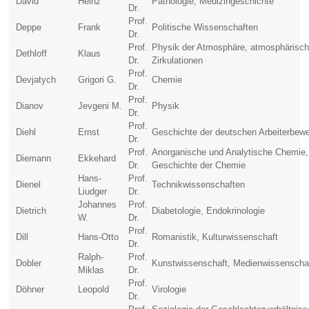
David
Heinz
Pathologie, Medizingeschichte
Dr.
Prof.
Deppe
Frank
Politische Wissenschaften
Dr.
Prof.
Physik der Atmosphäre, atmosphärisc
Dethloff
Klaus
Dr.
Zirkulationen
Prof.
Devjatych
Grigori G.
Chemie
Dr.
Prof.
Dianov
Jevgeni M.
Physik
Dr.
Prof.
Diehl
Ernst
Geschichte der deutschen Arbeiterbew
Dr.
Prof.
Anorganische und Analytische Chemie,
Diemann
Ekkehard
Dr.
Geschichte der Chemie
Hans-
Prof.
Dienel
Technikwissenschaften
Liudger
Dr.
Johannes
Prof.
Dietrich
Diabetologie, Endokrinologie
W.
Dr.
Prof.
Dill
Hans-Otto
Romanistik, Kulturwissenschaft
Dr.
Ralph-
Prof.
Dobler
Kunstwissenschaft, Medienwissenscha
Miklas
Dr.
Prof.
Döhner
Leopold
Virologie
Dr.