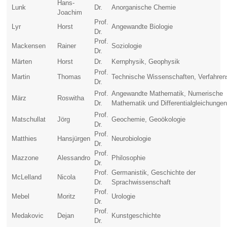
Hans-
Lunk
Dr.
Anorganische Chemie
Joachim
Prof.
Lyr
Horst
Angewandte Biologie
Dr.
Prof.
Mackensen
Rainer
Soziologie
Dr.
Märten
Horst
Dr.
Kernphysik, Geophysik
Prof.
Martin
Thomas
Technische Wissenschaften, Verfahren
Dr.
Prof.
Angewandte Mathematik, Numerische
März
Roswitha
Dr.
Mathematik und Differentialgleichunge
Prof.
Matschullat
Jörg
Geochemie, Geoökologie
Dr.
Prof.
Matthies
Hansjürgen
Neurobiologie
Dr.
Prof.
Mazzone
Alessandro
Philosophie
Dr.
Prof.
Germanistik, Geschichte der
McLelland
Nicola
Dr.
Sprachwissenschaft
Prof.
Mebel
Moritz
Urologie
Dr.
Prof.
Medakovic
Dejan
Kunstgeschichte
Dr.