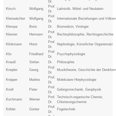
Dr.
Prof.
Kirsch
Wolfgang
Latinistik, Mittel- und Neulatein
Dr.
Prof.
Kleinwächter
Wolfgang
Internationale Beziehungen und Völker
Dr.
Klempa
Boris
Dr.
Biomedizin, Virologie
Prof.
Klenner
Hermann
Rechtsphilosophie, Rechtsgeschichte
Dr.
Prof.
Klinkmann
Horst
Nephrologie, Künstlicher Organersatz
Dr.
Prof.
Klix
Friedhard
Psychophysiologie
Dr.
Knauß
Stefan
Dr.
Philosophie
Prof.
Knepler
Georg
Musiktheorie, Geschichte der Denkfor
Dr.
Prof.
Knipper
Marlies
Molekulare Hörphysiologie
Dr.
Prof.
Knoll
Peter
Gebirgsmechanik, Geophysik
Dr.
Prof.
Technisch-organische Chemie,
Kochmann
Werner
Dr.
Chlorierungschemie
Prof.
Köhler
Günter
Fügetechnik
Dr.