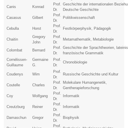
Prof.
Geschichte der internationalen Bezieh
Canis
Konrad
Dr.
Deutsche Geschichte
Prof.
Casasus
Gilbert
Politikwissenschaft
Dr.
Prof.
Cebulla
Horst
Festkörperphysik, Pädagogik
Dr.
Gregory
Prof.
Chaitin
Metamathematik, Metabiologie
John
Dr.
Prof.
Geschichte der Sprachtheorien, lateini
Colombat
Bernard
Dr.
französische Grammatik
Cornélissen-
Germaine
Prof.
Chronobiologie
Guillaume
G.
Dr.
Prof.
Coudenys
Wim
Russische Geschichte und Kultur
Dr.
Prof.
Molekulare Humangenetik,
Coutelle
Charles
Dr.
Gentherapieforschung
Prof.
Coy
Wolfgang
Informatik
Dr.
Prof.
Creutzburg
Reiner
Informatik
Dr.
Prof.
Damaschun
Gregor
Biophysik
Dr.
Prof.