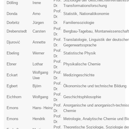
Prof.
Soziologie der Geschlechterverhältniss
Dölling
Irene
Dr.
Transformationsforschung
Prof.
Donda
Arno
Statistik, Nationalökonomie
Dr.
Dorbritz
Jürgen
Dr.
Familiensoziologie
Prof.
Drebenstedt
Carsten
Bergbau-Tagebau, Montanwissenschaf
Dr.
Prof.
Translatologie, Linguistik der deutsche
Djurovi
ć
Annette
Dr.
Gegenwartssprache
Prof.
Ebeling
Werner
Statistische Physik
Dr.
Prof.
Ebner
Lothar
Physikalische Chemie
Dr.
Wolfgang
Prof.
Eckart
Medizingeschichte
Uwe
Dr.
Prof.
Egbert
Björn
Ökonomische und technische Bildung
Dr.
Prof.
Eichhorn
Wolfgang
Geschichtsphilosophie
Dr.
Prof.
Anorganische und anorganisch-technis
Emons
Hans- Heinz
Dr.
Chemie
Prof.
Emons
Hendrik
Metrologie, Analytische Chemie und Bi
Dr.
Prof.
Theoretische Soziologie, Soziologie de