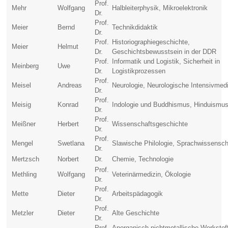
Prof.
Mehr
Wolfgang
Halbleiterphysik, Mikroelektronik
Dr.
Prof.
Meier
Bernd
Technikdidaktik
Dr.
Prof.
Historiographiegeschichte,
Meier
Helmut
Dr.
Geschichtsbewusstsein in der DDR
Prof.
Informatik und Logistik, Sicherheit in
Meinberg
Uwe
Dr.
Logistikprozessen
Prof.
Meisel
Andreas
Neurologie, Neurologische Intensivmed
Dr.
Prof.
Meisig
Konrad
Indologie und Buddhismus, Hinduismu
Dr.
Prof.
Meißner
Herbert
Wissenschaftsgeschichte
Dr.
Prof.
Mengel
Swetlana
Slawische Philologie, Sprachwissensch
Dr.
Mertzsch
Norbert
Dr.
Chemie, Technologie
Prof.
Methling
Wolfgang
Veterinärmedizin, Ökologie
Dr.
Prof.
Mette
Dieter
Arbeitspädagogik
Dr.
Prof.
Metzler
Dieter
Alte Geschichte
Dr.
Prof.
Anorganisch-nichtmetallische Werkstof