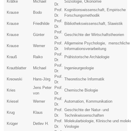
Krätke
Michael
Soziologie, Ökonomie
Dr.
Prof.
Kognitionswissenschaft, Empirische
Krause
Bodo
Dr.
Forschungsmethodik
Prof.
Krause
Friedhilde
Bibliothekswissenschaft, Slawistik
Dr.
Prof.
Krause
Günter
Geschichte der Wirtschaftstheorien
Dr.
Prof.
Allgemeine Psychologie, menschliche
Krause
Werner
Dr.
Informationsverarbeitung
Prof.
Krauß
Raiko
Prähistorische Archäologie
Dr.
Prof.
Krautblatter
Michael
Ingenieurgeologie
Dr.
Prof.
Kreowski
Hans-Jörg
Theoretische Informatik
Dr.
Jens Peter
Prof.
Kries
Chemische Biologie
von
Dr.
Prof.
Kriesel
Werner
Automation, Kommunikation
Dr.
Prof.
Geschichte der Natur- und
Krug
Klaus
Dr.
Technikwissenschaften
Prof.
Molekularbiologie, Klinische und molek
Krüger
Detlev H.
Dr.
Virologie