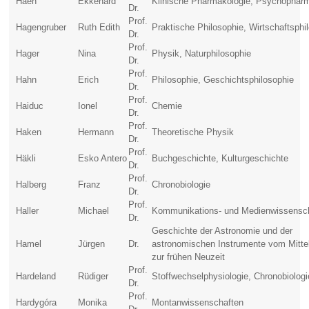
Haen
Ekkehard
Klinische Pharmakologie, Psychophar
Dr.
Prof.
Hagengruber
Ruth Edith
Praktische Philosophie, Wirtschaftsphi
Dr.
Prof.
Hager
Nina
Physik, Naturphilosophie
Dr.
Prof.
Hahn
Erich
Philosophie, Geschichtsphilosophie
Dr.
Prof.
Haiduc
Ionel
Chemie
Dr.
Prof.
Haken
Hermann
Theoretische Physik
Dr.
Prof.
Häkli
Esko Antero
Buchgeschichte, Kulturgeschichte
Dr.
Prof.
Halberg
Franz
Chronobiologie
Dr.
Prof.
Haller
Michael
Kommunikations- und Medienwissensc
Dr.
Geschichte der Astronomie und der
Hamel
Jürgen
Dr.
astronomischen Instrumente vom Mittel
zur frühen Neuzeit
Prof.
Hardeland
Rüdiger
Stoffwechselphysiologie, Chronobiologi
Dr.
Prof.
Hardygóra
Monika
Montanwissenschaften