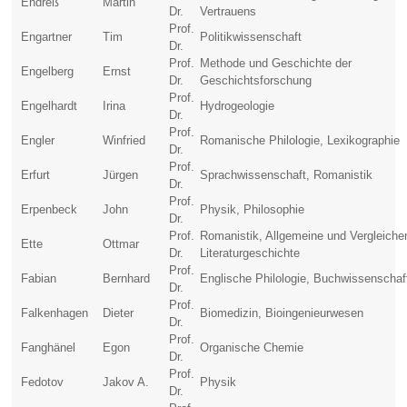
Endreß
Martin
Dr.
Vertrauens
Prof.
Engartner
Tim
Politikwissenschaft
Dr.
Prof.
Methode und Geschichte der
Engelberg
Ernst
Dr.
Geschichtsforschung
Prof.
Engelhardt
Irina
Hydrogeologie
Dr.
Prof.
Engler
Winfried
Romanische Philologie, Lexikographie
Dr.
Prof.
Erfurt
Jürgen
Sprachwissenschaft, Romanistik
Dr.
Prof.
Erpenbeck
John
Physik, Philosophie
Dr.
Prof.
Romanistik, Allgemeine und Vergleiche
Ette
Ottmar
Dr.
Literaturgeschichte
Prof.
Fabian
Bernhard
Englische Philologie, Buchwissenschaf
Dr.
Prof.
Falkenhagen
Dieter
Biomedizin, Bioingenieurwesen
Dr.
Prof.
Fanghänel
Egon
Organische Chemie
Dr.
Prof.
Fedotov
Jakov A.
Physik
Dr.