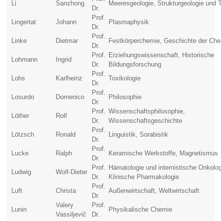
Li
Sanzhong
Meeresgeologie, Strukturgeologie und 
Dr.
Prof.
Lingertat
Johann
Plasmaphysik
Dr.
Prof.
Linke
Dietmar
Festkörperchemie, Geschichte der Ch
Dr.
Prof.
Erziehungswissenschaft, Historische
Lohmann
Ingrid
Dr.
Bildungsforschung
Prof.
Lohs
Karlheinz
Toxikologie
Dr.
Prof.
Losurdo
Domenico
Philosophie
Dr.
Prof.
Wissenschaftsphilosophie,
Löther
Rolf
Dr.
Wissenschaftsgeschichte
Prof.
Lötzsch
Ronald
Linguistik, Sorabistik
Dr.
Prof.
Lucke
Ralph
Keramische Werkstoffe, Magnetismus
Dr.
Prof.
Hämatologie und internistische Onkolog
Ludwig
Wolf-Dieter
Dr.
Klinische Pharmakologie
Prof.
Luft
Christa
Außenwirtschaft, Weltwirtschaft
Dr.
Valery
Prof.
Lunin
Physikalische Chemie
Vassiljevič
Dr.