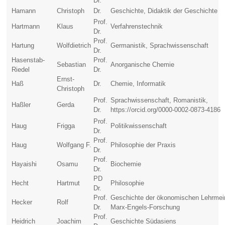
Dr.
Hamann
Christoph
Dr.
Geschichte, Didaktik der Geschichte
Prof.
Hartmann
Klaus
Verfahrenstechnik
Dr.
Prof.
Hartung
Wolfdietrich
Germanistik, Sprachwissenschaft
Dr.
Hasenstab-
Prof.
Sebastian
Anorganische Chemie
Riedel
Dr.
Ernst-
Haß
Dr.
Chemie, Informatik
Christoph
Prof.
Sprachwissenschaft, Romanistik,
Haßler
Gerda
Dr.
https://orcid.org/0000-0002-0873-4186
Prof.
Haug
Frigga
Politikwissenschaft
Dr.
Prof.
Haug
Wolfgang F.
Philosophie der Praxis
Dr.
Prof.
Hayaishi
Osamu
Biochemie
Dr.
PD
Hecht
Hartmut
Philosophie
Dr.
Prof.
Geschichte der ökonomischen Lehrmei
Hecker
Rolf
Dr.
Marx-Engels-Forschung
Prof.
Heidrich
Joachim
Geschichte Südasiens