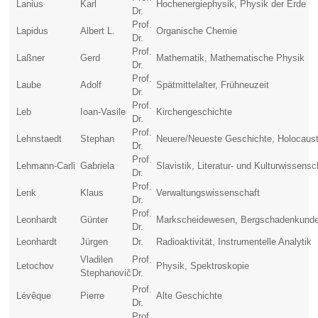
Lanius
Karl
Hochenergiephysik, Physik der Erde
Dr.
Prof.
Lapidus
Albert L.
Organische Chemie
Dr.
Prof.
Laßner
Gerd
Mathematik, Mathematische Physik
Dr.
Prof.
Laube
Adolf
Spätmittelalter, Frühneuzeit
Dr.
Prof.
Leb
Ioan-Vasile
Kirchengeschichte
Dr.
Prof.
Lehnstaedt
Stephan
Neuere/Neueste Geschichte, Holocaust
Dr.
Prof.
Lehmann-Carli
Gabriela
Slavistik, Literatur- und Kulturwissensc
Dr.
Prof.
Lenk
Klaus
Verwaltungswissenschaft
Dr.
Prof.
Leonhardt
Günter
Markscheidewesen, Bergschadenkund
Dr.
Leonhardt
Jürgen
Dr.
Radioaktivität, Instrumentelle Analytik
Vladilen
Prof.
Letochov
Physik, Spektroskopie
Stephanovič
Dr.
Prof.
Lévêque
Pierre
Alte Geschichte
Dr.
Prof.