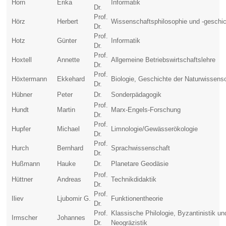
Horn
Erika
Informatik
Dr.
Prof.
Hörz
Herbert
Wissenschaftsphilosophie und -geschi
Dr.
Prof.
Hotz
Günter
Informatik
Dr.
Prof.
Hoxtell
Annette
Allgemeine Betriebswirtschaftslehre
Dr.
Prof.
Höxtermann
Ekkehard
Biologie, Geschichte der Naturwissens
Dr.
Hübner
Peter
Dr.
Sonderpädagogik
Prof.
Hundt
Martin
Marx-Engels-Forschung
Dr.
Prof.
Hupfer
Michael
Limnologie/Gewässerökologie
Dr.
Prof.
Hurch
Bernhard
Sprachwissenschaft
Dr.
Hußmann
Hauke
Dr.
Planetare Geodäsie
Prof.
Hüttner
Andreas
Technikdidaktik
Dr.
Prof.
Iliev
Ljubomir G.
Funktionentheorie
Dr.
Prof.
Klassische Philologie, Byzantinistik un
Irmscher
Johannes
Dr.
Neogräzistik