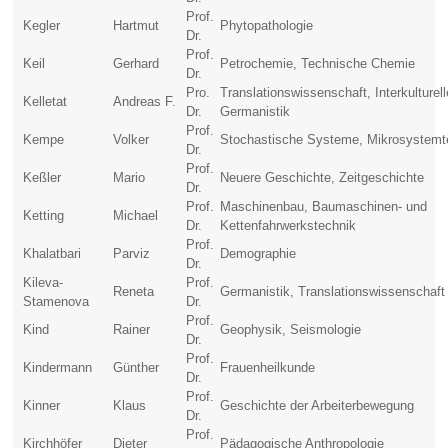
Prof.
Kegler
Hartmut
Phytopathologie
Dr.
Prof.
Keil
Gerhard
Petrochemie, Technische Chemie
Dr.
Pro.
Translationswissenschaft, Interkulturell
Kelletat
Andreas F.
Dr.
Germanistik
Prof.
Kempe
Volker
Stochastische Systeme, Mikrosystemt
Dr.
Prof.
Keßler
Mario
Neuere Geschichte, Zeitgeschichte
Dr.
Prof.
Maschinenbau, Baumaschinen- und
Ketting
Michael
Dr.
Kettenfahrwerkstechnik
Prof.
Khalatbari
Parviz
Demographie
Dr.
Kileva-
Prof.
Reneta
Germanistik, Translationswissenschaft
Stamenova
Dr.
Prof.
Kind
Rainer
Geophysik, Seismologie
Dr.
Prof.
Kindermann
Günther
Frauenheilkunde
Dr.
Prof.
Kinner
Klaus
Geschichte der Arbeiterbewegung
Dr.
Prof.
Kirchhöfer
Dieter
Pädagogische Anthropologie