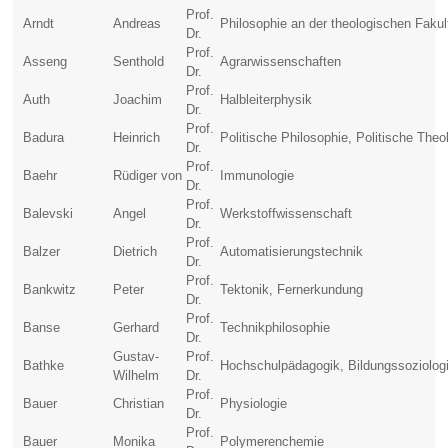
Prof.
Arndt
Andreas
Philosophie an der theologischen Fakul
Dr.
Prof.
Asseng
Senthold
Agrarwissenschaften
Dr.
Prof.
Auth
Joachim
Halbleiterphysik
Dr.
Prof.
Badura
Heinrich
Politische Philosophie, Politische Theo
Dr.
Prof.
Baehr
Rüdiger von
Immunologie
Dr.
Prof.
Balevski
Angel
Werkstoffwissenschaft
Dr.
Prof.
Balzer
Dietrich
Automatisierungstechnik
Dr.
Prof.
Bankwitz
Peter
Tektonik, Fernerkundung
Dr.
Prof.
Banse
Gerhard
Technikphilosophie
Dr.
Gustav-
Prof.
Bathke
Hochschulpädagogik, Bildungssoziolog
Wilhelm
Dr.
Prof.
Bauer
Christian
Physiologie
Dr.
Prof.
Bauer
Monika
Polymerenchemie