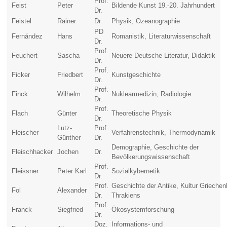
Prof.
Feist
Peter
Bildende Kunst 19.-20. Jahrhundert
Dr.
Feistel
Rainer
Dr.
Physik, Ozeanographie
PD
Fernández
Hans
Romanistik, Literaturwissenschaft
Dr.
Prof.
Feuchert
Sascha
Neuere Deutsche Literatur, Didaktik
Dr.
Prof.
Ficker
Friedbert
Kunstgeschichte
Dr.
Prof.
Finck
Wilhelm
Nuklearmedizin, Radiologie
Dr.
Prof.
Flach
Günter
Theoretische Physik
Dr.
Lutz-
Prof.
Fleischer
Verfahrenstechnik, Thermodynamik
Günther
Dr.
Demographie, Geschichte der
Fleischhacker
Jochen
Dr.
Bevölkerungswissenschaft
Prof.
Fleissner
Peter Karl
Sozialkybernetik
Dr.
Prof.
Geschichte der Antike, Kultur Grieche
Fol
Alexander
Dr.
Thrakiens
Prof.
Franck
Siegfried
Ökosystemforschung
Dr.
Doz.
Informations- und