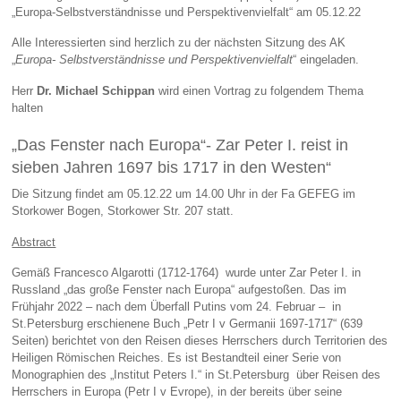
„Europa-Selbstverständnisse und Perspektivenvielfalt“ am 05.12.22
Alle Interessierten sind herzlich zu der nächsten Sitzung des AK
„
Europa- Selbstverständnisse und Perspektivenvielfalt
“ eingeladen.
Herr
Dr. Michael Schippan
wird einen Vortrag zu folgendem Thema
halten
„Das Fenster nach Europa“- Zar Peter I. reist in
sieben Jahren 1697 bis 1717 in den Westen“
Die Sitzung findet am 05.12.22 um 14.00 Uhr in der Fa GEFEG im
Storkower Bogen, Storkower Str. 207 statt.
Abstract
Gemäß Francesco Algarotti (1712-1764) wurde unter Zar Peter I. in
Russland „das große Fenster nach Europa“ aufgestoßen. Das im
Frühjahr 2022 – nach dem Überfall Putins vom 24. Februar – in
St.Petersburg erschienene Buch „Petr I v Germanii 1697-1717“ (639
Seiten) berichtet von den Reisen dieses Herrschers durch Territorien des
Heiligen Römischen Reiches. Es ist Bestandteil einer Serie von
Monographien des „Institut Peters I.“ in St.Petersburg über Reisen des
Herrschers in Europa (Petr I v Evrope), in der bereits über seine