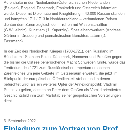
Aufenthalte in den Niederlanden/Österreichischen Niederlanden
(Belgien), England, Dänemark, Frankreich und Österreich informiert
wurde. Diese mit Diplomatie und Kriegführung – 40.000 Russen standen
und kämpften 1711-1713 in Norddeutschland – verbundenen Reisen
dienten dem Zaren zugleich dem Treffen mit Wissenschaftlern
(G.W.Leibniz), Künstlern (J. Kupetzky), Spezialhandwerkern (Andreas
Gärtner in Dresden) und journalistischen Berichterstattern (D.
Fassmann).
In der Zeit des Nordischen Krieges (1700-1721), den Russland im
Bündnis mit Sachsen-Polen, Dänemark, Hannover und Preußen gegen
die bisher die Ostsee beherrschende Macht Schweden führte, wurde das
Territorium des 1721 zum Russländischen Imperium erhobenen
Zarenreiches um jene Gebiete im Ostseeraum erweitert, die jetzt im
Blickpunkt der europäischen Öffentlichkeit stehen und in denen
befürchtet wird, als ein weiteres Opfer der Annexionspolitik Vladimir
Putins zu gelten, dessen an Peter dem Großen als Vorbild orientiertes
Geschichtsbild ihm zum Maßstab seiner geopolitischen Vorstellungen
dient.
3. September 2022
Einladung zum Vortrag von Prof.