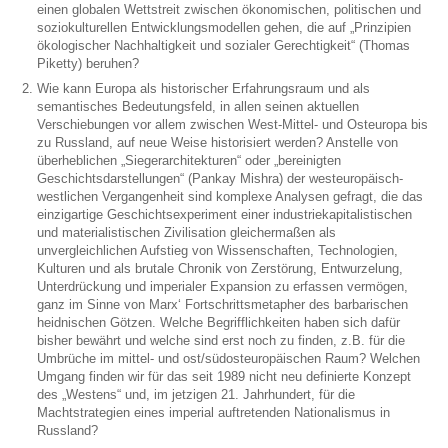
einen globalen Wettstreit zwischen ökonomischen, politischen und
soziokulturellen Entwicklungsmodellen gehen, die auf „Prinzipien
ökologischer Nachhaltigkeit und sozialer Gerechtigkeit“ (Thomas
Piketty) beruhen?
Wie kann Europa als historischer Erfahrungsraum und als
semantisches Bedeutungsfeld, in allen seinen aktuellen
Verschiebungen vor allem zwischen West-Mittel- und Osteuropa bis
zu Russland, auf neue Weise historisiert werden? Anstelle von
überheblichen „Siegerarchitekturen“ oder „bereinigten
Geschichtsdarstellungen“ (Pankay Mishra) der westeuropäisch-
westlichen Vergangenheit sind komplexe Analysen gefragt, die das
einzigartige Geschichtsexperiment einer industriekapitalistischen
und materialistischen Zivilisation gleichermaßen als
unvergleichlichen Aufstieg von Wissenschaften, Technologien,
Kulturen und als brutale Chronik von Zerstörung, Entwurzelung,
Unterdrückung und imperialer Expansion zu erfassen vermögen,
ganz im Sinne von Marx‘ Fortschrittsmetapher des barbarischen
heidnischen Götzen. Welche Begrifflichkeiten haben sich dafür
bisher bewährt und welche sind erst noch zu finden, z.B. für die
Umbrüche im mittel- und ost/südosteuropäischen Raum? Welchen
Umgang finden wir für das seit 1989 nicht neu definierte Konzept
des „Westens“ und, im jetzigen 21. Jahrhundert, für die
Machtstrategien eines imperial auftretenden Nationalismus in
Russland?