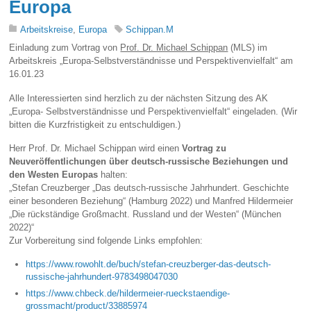
Europa
Arbeitskreise
,
Europa
Schippan.M
Einladung zum Vortrag von
Prof. Dr. Michael Schippan
(MLS) im
Arbeitskreis „Europa-Selbstverständnisse und Perspektivenvielfalt“ am
16.01.23
Alle Interessierten sind herzlich zu der nächsten Sitzung des AK
„Europa- Selbstverständnisse und Perspektivenvielfalt“ eingeladen. (Wir
bitten die Kurzfristigkeit zu entschuldigen.)
Herr Prof. Dr. Michael Schippan wird einen
Vortrag zu
Neuveröffentlichungen über deutsch-russische Beziehungen und
den Westen Europas
halten:
„Stefan Creuzberger „Das deutsch-russische Jahrhundert. Geschichte
einer besonderen Beziehung“ (Hamburg 2022) und Manfred Hildermeier
„Die rückständige Großmacht. Russland und der Westen“ (München
2022)“
Zur Vorbereitung sind folgende Links empfohlen:
https://www.rowohlt.de/buch/stefan-creuzberger-das-deutsch-
russische-jahrhundert-9783498047030
https://www.chbeck.de/hildermeier-rueckstaendige-
grossmacht/product/33885974