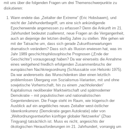
mit uns über die folgenden Fragen um drei Themenschwerpunkte zu
diskutieren:
Wann endete das „Zeitalter der Extreme“ (Eric Hobsbawm), und
reicht der Jahrhundertbegriff, um eine sich ankündigende
Epochenwende angemessen zu erfassen? Denn die Ankunft im 21.
Jahrhundert bedeutet zuallererst, neue Fragen an die Vergangenheit,
auch an diejenige der letzten dreißig Jahre zu stellen. Wie gehen wir
mit der Tatsache um, dass sich gerade Zukunftserwartungen
dramatisch verändern? Dass sich als Illusion erwiesen hat, was im
Jahr 1989 geschichtsphilosophische Prognosen („Ende der
Geschichte“) vorausgesagt haben? Da war einerseits die Annahme
eines weitgehend friedlich erfolgenden Zusammenbruchs der
europäischen Nachkriegsordnung (Schlussakte von Helsinki 1975).
Da war andererseits das Wunschdenken über einen letztlich
problemlosen Übergang von Sozialismus-Varianten, mit und ohne
sowjetische Vorherrschaft, hin zu einem „nachholenden“
Kapitalismus neoliberaler Marktwirtschaft und spätmoderner
Demokratie – mit populistischen und nationalistischen
Gegentendenzen. Die Frage steht im Raum, wie trügerisch der
Ausblick auf ein angebliches neues Zeitalter west-östlicher
Ideenkonkurrenz (Demokratie gegen Autokratie) oder von
„Weltordnungsentwürfen künftiger globaler Netzwerke“ (Zhao
Tingyang) tatsächlich ist. Muss es nicht, angesichts der
ökologischen Herausforderungen im 21. Jahrhundert, vorrangig um