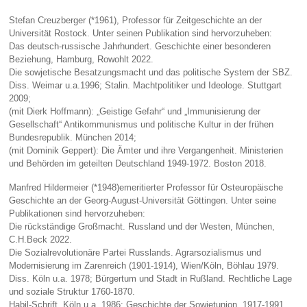
Stefan Creuzberger (*1961), Professor für Zeitgeschichte an der
Universität Rostock. Unter seinen Publikation sind hervorzuheben:
Das deutsch-russische Jahrhundert. Geschichte einer besonderen
Beziehung, Hamburg, Rowohlt 2022.
Die sowjetische Besatzungsmacht und das politische System der SBZ.
Diss. Weimar u.a.1996; Stalin. Machtpolitiker und Ideologe. Stuttgart
2009;
(mit Dierk Hoffmann): „Geistige Gefahr“ und „Immunisierung der
Gesellschaft“ Antikommunismus und politische Kultur in der frühen
Bundesrepublik. München 2014;
(mit Dominik Geppert): Die Ämter und ihre Vergangenheit. Ministerien
und Behörden im geteilten Deutschland 1949-1972. Boston 2018.
Manfred Hildermeier (*1948)emeritierter Professor für Osteuropäische
Geschichte an der Georg-August-Universität Göttingen. Unter seine
Publikationen sind hervorzuheben:
Die rückständige Großmacht. Russland und der Westen, München,
C.H.Beck 2022.
Die Sozialrevolutionäre Partei Russlands. Agrarsozialismus und
Modernisierung im Zarenreich (1901-1914), Wien/Köln, Böhlau 1979.
Diss. Köln u.a. 1978; Bürgertum und Stadt in Rußland. Rechtliche Lage
und soziale Struktur 1760-1870.
Habil-Schrift. Köln u.a. 1986; Geschichte der Sowjetunion. 1917-1991.