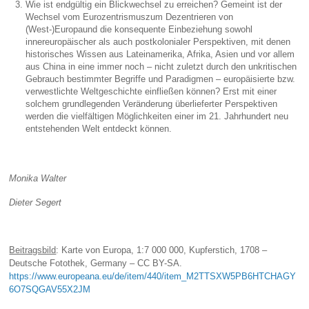
Wie ist endgültig ein Blickwechsel zu erreichen? Gemeint ist der
Wechsel vom Eurozentrismuszum Dezentrieren von
(West-)Europaund die konsequente Einbeziehung sowohl
innereuropäischer als auch postkolonialer Perspektiven, mit denen
historisches Wissen aus Lateinamerika, Afrika, Asien und vor allem
aus China in eine immer noch – nicht zuletzt durch den unkritischen
Gebrauch bestimmter Begriffe und Paradigmen – europäisierte bzw.
verwestlichte Weltgeschichte einfließen können? Erst mit einer
solchem grundlegenden Veränderung überlieferter Perspektiven
werden die vielfältigen Möglichkeiten einer im 21. Jahrhundert neu
entstehenden Welt entdeckt können.
Monika Walter
Dieter Segert
Beitragsbild
: Karte von Europa, 1:7 000 000, Kupferstich, 1708 –
Deutsche Fotothek, Germany – CC BY-SA.
https://www.europeana.eu/de/item/440/item_M2TTSXW5PB6HTCHAGY
6O7SQGAV55X2JM