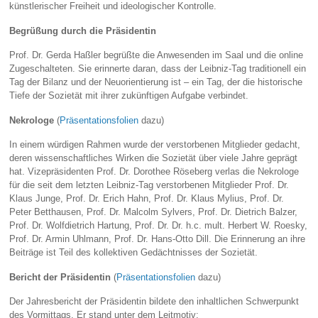
künstlerischer Freiheit und ideologischer Kontrolle.
Begrüßung durch die Präsidentin
Prof. Dr. Gerda Haßler begrüßte die Anwesenden im Saal und die online
Zugeschalteten. Sie erinnerte daran, dass der Leibniz‑Tag traditionell ein
Tag der Bilanz und der Neuorientierung ist – ein Tag, der die historische
Tiefe der Sozietät mit ihrer zukünftigen Aufgabe verbindet.
Nekrologe
(
Präsentationsfolien
dazu)
In einem würdigen Rahmen wurde der verstorbenen Mitglieder gedacht,
deren wissenschaftliches Wirken die Sozietät über viele Jahre geprägt
hat. Vizepräsidenten Prof. Dr. Dorothee Röseberg verlas die Nekrologe
für die seit dem letzten Leibniz-Tag verstorbenen Mitglieder Prof. Dr.
Klaus Junge, Prof. Dr. Erich Hahn, Prof. Dr. Klaus Mylius, Prof. Dr.
Peter Betthausen, Prof. Dr. Malcolm Sylvers, Prof. Dr. Dietrich Balzer,
Prof. Dr. Wolfdietrich Hartung, Prof. Dr. Dr. h.c. mult. Herbert W. Roesky,
Prof. Dr. Armin Uhlmann, Prof. Dr. Hans-Otto Dill. Die Erinnerung an ihre
Beiträge ist Teil des kollektiven Gedächtnisses der Sozietät.
Bericht der Präsidentin
(
Präsentationsfolien
dazu)
Der Jahresbericht der Präsidentin bildete den inhaltlichen Schwerpunkt
des Vormittags. Er stand unter dem Leitmotiv: