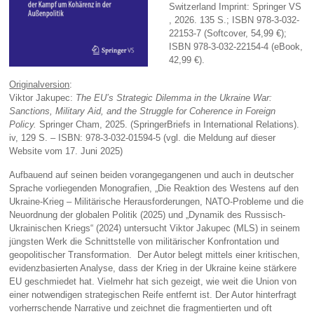
Switzerland Imprint: Springer VS
, 2026. 135 S.; ISBN 978-3-032-
22153-7 (Softcover, 54,99 €);
ISBN 978-3-032-22154-4 (eBook,
42,99 €).
Originalversion
:
Viktor Jakupec:
The EU’s Strategic Dilemma in the Ukraine War:
Sanctions, Military Aid, and the Struggle for Coherence in Foreign
Policy.
Springer Cham, 2025. (SpringerBriefs in International Relations).
iv, 129 S. – ISBN: 978-3-032-01594-5 (vgl. die Meldung auf dieser
Website vom 17. Juni 2025)
Aufbauend auf seinen beiden vorangegangenen und auch in deutscher
Sprache vorliegenden Monografien, „Die Reaktion des Westens auf den
Ukraine-Krieg – Militärische Herausforderungen, NATO-Probleme und die
Neuordnung der globalen Politik (2025) und „Dynamik des Russisch-
Ukrainischen Kriegs“ (2024) untersucht Viktor Jakupec (MLS) in seinem
jüngsten Werk die Schnittstelle von militärischer Konfrontation und
geopolitischer Transformation. Der Autor belegt mittels einer kritischen,
evidenzbasierten Analyse, dass der Krieg in der Ukraine keine stärkere
EU geschmiedet hat. Vielmehr hat sich gezeigt, wie weit die Union von
einer notwendigen strategischen Reife entfernt ist. Der Autor hinterfragt
vorherrschende Narrative und zeichnet die fragmentierten und oft