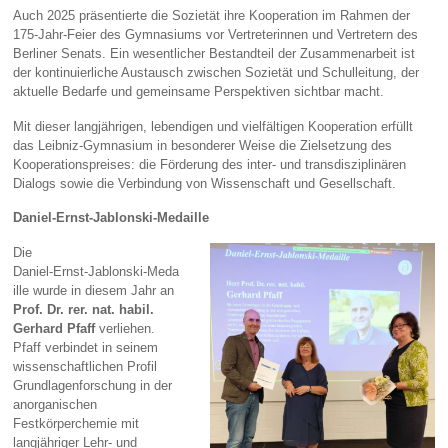
Auch 2025 präsentierte die Sozietät ihre Kooperation im Rahmen der
175‑Jahr‑Feier des Gymnasiums vor Vertreterinnen und Vertretern des
Berliner Senats. Ein wesentlicher Bestandteil der Zusammenarbeit ist
der kontinuierliche Austausch zwischen Sozietät und Schulleitung, der
aktuelle Bedarfe und gemeinsame Perspektiven sichtbar macht.
Mit dieser langjährigen, lebendigen und vielfältigen Kooperation erfüllt
das Leibniz‑Gymnasium in besonderer Weise die Zielsetzung des
Kooperationspreises: die Förderung des inter‑ und transdisziplinären
Dialogs sowie die Verbindung von Wissenschaft und Gesellschaft.
Daniel‑Ernst‑Jablonski‑Medaille
Die
Daniel‑Ernst‑Jablonski‑Meda
ille wurde in diesem Jahr an
Prof. Dr. rer. nat. habil.
Gerhard Pfaff
verliehen.
Pfaff verbindet in seinem
wissenschaftlichen Profil
Grundlagenforschung in der
anorganischen
Festkörperchemie mit
langjähriger Lehr‑ und