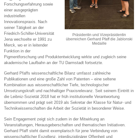
Forschungserfahrung sowie
einer ausgeprägten
industriellen
Innovationspraxis. Nach
seiner Tätigkeit an der
Friedrich‑Schiller‑Universität
Präsidentin und Vizepräsidentin
Jena wechselte er 1991 zu
überreichen Gerhard Pfaff die Jablonski
Medaille
Merck, wo er in leitender
Funktion in der
Pigmentforschung und Produktentwicklung wirkte und zugleich seine
akademische Laufbahn an der TU Darmstadt fortsetzte.
Gerhard Pfaffs wissenschaftliche Bilanz umfasst zahlreiche
Publikationen und eine große Zahl von Patenten – eine seltene
Kombination aus wissenschaftlicher Tiefe, technologischer
Umsetzungskraft und nachhaltiger Praxisrelevanz. Seit seinem Eintritt in
die Leibniz‑Sozietät 2018 hat er früh institutionelle Verantwortung
übernommen und prägt seit 2019 als Sekretar der Klasse für Natur‑ und
Technikwissenschaften die Arbeit der Sozietät in besonderer Weise.
Sein Engagement zeigt sich zudem in der Mitwirkung an
Veranstaltungen, Herausgeberschaften und thematischen Initiativen.
Gerhard Pfaff steht damit exemplarisch für jene Verbindung von
wissenschaftlicher Exzellenz, interdisziplinärer Offenheit und