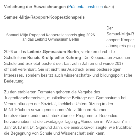
Verleihung der Auszeichnungen
(
Präsentationsfolien
dazu)
Samuel‑Mitja‑Rapoport‑Kooperationspreis
Der
Samuel‑Mitja‑R
Samuel Mitja Rapoport Kooperationspreis ging 2026
an das Leibniz Gymnasium Berlin
apoport‑Kooper
ationspreis ging
2026 an das
Leibniz‑Gymnasium Berlin
, vertreten durch die
Schulleiterin
Renate Krollpfeiffer‑Kuhring
. Die Kooperation zwischen
Schule und Sozietät besteht seit fast zehn Jahren und wurde 2017
offiziell vereinbart. Sie ist nicht nur Ausdruck eines beiderseitigen
Interesses, sondern besitzt auch wissenschafts‑ und bildungspolitische
Bedeutung.
Zu den etablierten Formaten gehören die Vergabe des
Jugendforscherpreises, musikalische Beiträge des Gymnasiums bei
Veranstaltungen der Sozietät, fachliche Unterstützung in den
MINT‑Fächern sowie gemeinsame Aktivitäten im Rahmen
berufsvorbereitender und interkultureller Programme. Besonders
hervorzuheben ist die zweitägige Tagung
„
Menschen im Weltraum“ im
Jahr 2018 mit Dr. Sigmund Jähn, die eindrucksvoll zeigte, wie fruchtbar
die Begegnung von Schule und Wissenschaft sein kann.