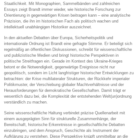
Staatlichkeit. Mit Monographien, Sammelbänden und zahlreichen
Essays zeigt Brandt immer wieder, wie historische Forschung zur
Orientierung in gegenwärtigen Krisen beitragen kann – eine analytische
Präzision, die ihn im historischen Fach als politisch wachen und
intellektuell unabhängigen Historiker auszeichnet.
In den aktuellen Debatten über Europa, Sicherheitspolitik und
internationale Ordnung ist Brandt eine gefragte Stimme. Er beteiligt sich
regelmäßig an öffentlichen Diskussionen, schreibt für wissenschaftliche
und publizistische Medien und bringt historische Perspektiven in
politische Streitfragen ein. Gerade im Kontext des Ukraine‑Krieges
betont er die Notwendigkeit, gegenwärtige Ereignisse nicht nur
geopolitisch, sondern im Licht langfristiger historischer Entwicklungen zu
betrachten: der Krise multilateraler Strukturen, der Rückkehr imperialer
Politikmuster, der Verschiebung globaler Machtverhältnisse und der
Herausforderungen für demokratische Gesellschaften. Damit trägt er
wesentlich dazu bei, die Komplexität der entstehenden Welt(un)ordnung
verständlich zu machen.
Seine wissenschaftliche Haltung verbindet präzise Quellenarbeit mit
einem ausgeprägten Sinn für strukturelle Zusammenhänge, der
Bereitschaft, historische Erkenntnisse in gesellschaftliche Debatten
einzubringen, und dem Anspruch, Geschichte als Instrument der
Aufklärung zu verstehen. Diese Perspektive knüpft unmittelbar an die