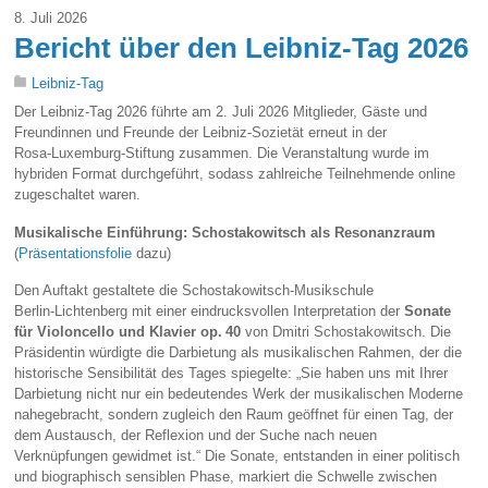
8. Juli 2026
Bericht über den Leibniz‑Tag 2026
Leibniz-Tag
Der Leibniz‑Tag 2026 führte am 2. Juli 2026 Mitglieder, Gäste und
Freundinnen und Freunde der Leibniz‑Sozietät erneut in der
Rosa‑Luxemburg‑Stiftung zusammen. Die Veranstaltung wurde im
hybriden Format durchgeführt, sodass zahlreiche Teilnehmende online
zugeschaltet waren.
Musikalische Einführung: Schostakowitsch als Resonanzraum
(
Präsentationsfolie
dazu)
Den Auftakt gestaltete die Schostakowitsch‑Musikschule
Berlin‑Lichtenberg mit einer eindrucksvollen Interpretation der
Sonate
für Violoncello und Klavier op. 40
von Dmitri Schostakowitsch. Die
Präsidentin würdigte die Darbietung als musikalischen Rahmen, der die
historische Sensibilität des Tages spiegelte: „Sie haben uns mit Ihrer
Darbietung nicht nur ein bedeutendes Werk der musikalischen Moderne
nahegebracht, sondern zugleich den Raum geöffnet für einen Tag, der
dem Austausch, der Reflexion und der Suche nach neuen
Verknüpfungen gewidmet ist.“ Die Sonate, entstanden in einer politisch
und biographisch sensiblen Phase, markiert die Schwelle zwischen