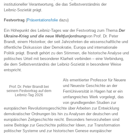
institutioneller Verantwortung, die das Selbstverständnis der
Leibniz‑Sozietät prägt.
Festvortrag
(
Präsentationsfolie
dazu)
Ein Höhepunkt des Leibniz‑Tages war der Festvortrag zum Thema
Der
Ukraine-Krieg und die neue Welt(un)ordnung
von Prof. Dr. Peter
Brandt, einem Historiker, der seit Jahrzehnten die wissenschaftliche und
öffentliche Diskussion über Demokratie, Europa und internationale
Politik prägt. Brandt gehört zu den Stimmen, die historische Analyse und
politisches Urteil mit besonderer Klarheit verbinden – eine Verbindung,
die dem Selbstverständnis der Leibniz‑Sozietät in besonderer Weise
entspricht.
Als emeritierter Professor für Neuere
und Neueste Geschichte an der
Prof. Dr. Peter Brandt bei
seinem Festvortrag auf dem
FernUniversität in Hagen hat er ein
Leibniz-Tag 2026
umfangreiches Werk vorgelegt, das
von grundlegenden Studien zur
europäischen Revolutionsgeschichte über Arbeiten zur Entwicklung
demokratischer Ordnungen bis hin zu Analysen der deutschen und
europäischen Zeitgeschichte reicht. Besonders hervorzuheben sind
seine Beiträge zur Geschichte politischer Ideen, zur Transformation
politischer Systeme und zur historischen Genese europäischer