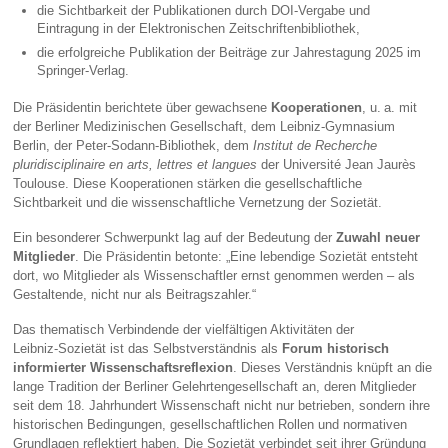
die Sichtbarkeit der Publikationen durch DOI‑Vergabe und
Eintragung in der Elektronischen Zeitschriftenbibliothek,
die erfolgreiche Publikation der Beiträge zur Jahrestagung 2025 im
Springer‑Verlag.
Die Präsidentin berichtete über gewachsene
Kooperationen
, u. a. mit
der Berliner Medizinischen Gesellschaft, dem Leibniz‑Gymnasium
Berlin, der Peter‑Sodann‑Bibliothek, dem
Institut de Recherche
pluridisciplinaire en arts, lettres et langues
der Université Jean Jaurès
Toulouse. Diese Kooperationen stärken die gesellschaftliche
Sichtbarkeit und die wissenschaftliche Vernetzung der Sozietät.
Ein besonderer Schwerpunkt lag auf der Bedeutung der
Zuwahl neuer
Mitglieder
. Die Präsidentin betonte: „Eine lebendige Sozietät entsteht
dort, wo Mitglieder als Wissenschaftler ernst genommen werden – als
Gestaltende, nicht nur als Beitragszahler.“
Das thematisch Verbindende der vielfältigen Aktivitäten der
Leibniz‑Sozietät ist das Selbstverständnis als
Forum historisch
informierter Wissenschaftsreflexion
. Dieses Verständnis knüpft an die
lange Tradition der Berliner Gelehrtengesellschaft an, deren Mitglieder
seit dem 18. Jahrhundert Wissenschaft nicht nur betrieben, sondern ihre
historischen Bedingungen, gesellschaftlichen Rollen und normativen
Grundlagen reflektiert haben. Die Sozietät verbindet seit ihrer Gründung