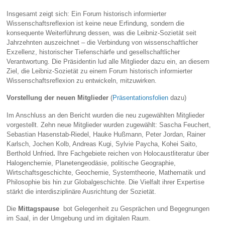
Insgesamt zeigt sich: Ein Forum historisch informierter
Wissenschaftsreflexion ist keine neue Erfindung, sondern die
konsequente Weiterführung dessen, was die Leibniz‑Sozietät seit
Jahrzehnten auszeichnet – die Verbindung von wissenschaftlicher
Exzellenz, historischer Tiefenschärfe und gesellschaftlicher
Verantwortung. Die Präsidentin lud alle Mitglieder dazu ein, an diesem
Ziel, die Leibniz-Sozietät zu einem Forum historisch informierter
Wissenschaftsreflexion zu entwickeln, mitzuwirken.
Vorstellung der neuen Mitglieder
(
Präsentationsfolien
dazu)
Im Anschluss an den Bericht wurden die neu zugewählten Mitglieder
vorgestellt. Zehn neue Mitglieder wurden zugewählt: Sascha Feuchert,
Sebastian Hasenstab-Riedel, Hauke Hußmann, Peter Jordan, Rainer
Karlsch, Jochen Kolb, Andreas Kugi, Sylvie Paycha, Kohei Saito,
Berthold Unfried
.
Ihre Fachgebiete reichen von Holocaustliteratur über
Halogenchemie, Planetengeodäsie, politische Geographie,
Wirtschaftsgeschichte, Geochemie, Systemtheorie, Mathematik und
Philosophie bis hin zur Globalgeschichte. Die Vielfalt ihrer Expertise
stärkt die interdisziplinäre Ausrichtung der Sozietät.
Die
Mittagspause
bot Gelegenheit zu Gesprächen und Begegnungen
im Saal, in der Umgebung und im digitalen Raum.