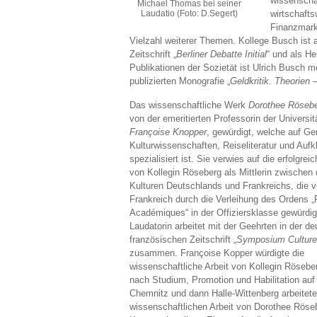
wissenschaf
Michael Thomas bei seiner
Laudatio (Foto: D.Segert)
wirtschaft
Finanzmarkt
Vielzahl weiterer Themen. Kollege Busch ist
Zeitschrift „
Berliner Debatte Initial
“ und als H
Publikationen der Sozietät ist Ulrich Busch m
publizierten Monografie „
Geldkritik. Theorien 
Das wissenschaftliche Werk
Dorothee Röseb
von der emeritierten Professorin der Universit
Françoise Knopper
, gewürdigt, welche auf Ge
Kulturwissenschaften, Reiseliteratur und Aufk
spezialisiert ist. Sie verwies auf die erfolgrei
von Kollegin Röseberg als Mittlerin zwischen
Kulturen Deutschlands und Frankreichs, die 
Frankreich durch die Verleihung des Ordens 
Académiques“ in der Offiziersklasse gewürdig
Laudatorin arbeitet mit der Geehrten in der de
französischen Zeitschrift „
Symposium Cultur
zusammen. Françoise Kopper würdigte die
wissenschaftliche Arbeit von Kollegin Rösebe
nach Studium, Promotion und Habilitation auf
Chemnitz und dann Halle-Wittenberg arbeitete.
wissenschaftlichen Arbeit von Dorothee Röseber