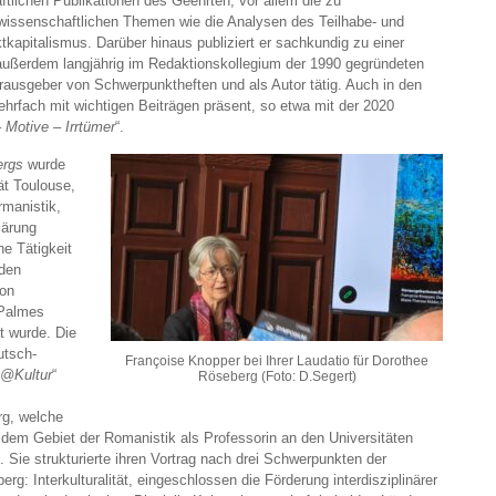
tlichen Publikationen des Geehrten, vor allem die zu
swissenschaftlichen Themen wie die Analysen des Teilhabe- und
kapitalismus. Darüber hinaus publiziert er sachkundig zu einer
 außerdem langjährig im Redaktionskollegium der 1990 gegründeten
erausgeber von Schwerpunktheften und als Autor tätig. Auch in den
ehrfach mit wichtigen Beiträgen präsent, so etwa mit der 2020
– Motive – Irrtümer
“.
ergs
wurde
ät Toulouse,
rmanistik,
lärung
che Tätigkeit
 den
von
„Palmes
t wurde. Die
utsch-
Françoise Knopper bei Ihrer Laudatio für Dorothee
e@Kultur
“
Röseberg (Foto: D.Segert)
rg, welche
 dem Gebiet der Romanistik als Professorin an den Universitäten
 Sie strukturierte ihren Vortrag nach drei Schwerpunkten der
g: Interkulturalität, eingeschlossen die Förderung interdisziplinärer