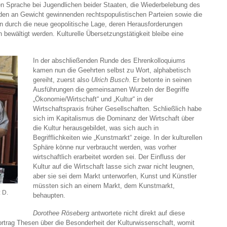
en Sprache bei Jugendlichen beider Staaten, die Wiederbelebung des
den an Gewicht gewinnenden rechtspopulistischen Parteien sowie die
n durch die neue geopolitische Lage, deren Herausforderungen
bewältigt werden. Kulturelle Übersetzungstätigkeit bleibe eine
In der abschließenden Runde des Ehrenkolloquiums
kamen nun die Geehrten selbst zu Wort, alphabetisch
gereiht, zuerst also
Ulrich Busch
. Er betonte in seinen
Ausführungen die gemeinsamen Wurzeln der Begriffe
„Ökonomie/Wirtschaft“ und „Kultur“ in der
Wirtschaftspraxis früher Gesellschaften. Schließlich habe
sich im Kapitalismus die Dominanz der Wirtschaft über
die Kultur herausgebildet, was sich auch in
Begrifflichkeiten wie „Kunstmarkt“ zeige. In der kulturellen
Sphäre könne nur verbraucht werden, was vorher
wirtschaftlich erarbeitet worden sei. Der Einfluss der
Kultur auf die Wirtschaft lasse sich zwar nicht leugnen,
aber sie sei dem Markt unterworfen, Kunst und Künstler
müssten sich an einem Markt, dem Kunstmarkt,
 D.
behaupten.
Dorothee Röseberg
antwortete nicht direkt auf diese
ortrag Thesen über die Besonderheit der Kulturwissenschaft, womit