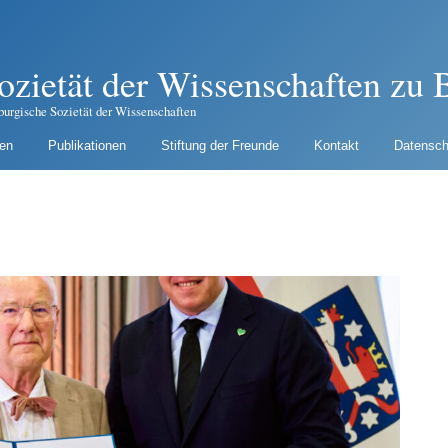
ozietät der Wissenschaften zu B
burgische Sozietät der Wissenschaften
gen
Publikationen
Stiftung der Freunde
Kontakt
Datensch