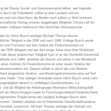
ung der Klasse Sozial- und Geisteswissenschaften, war folgende:
durch die Präsidentin sollten je eine Laudatio und ein
tehen und zum Abschluss die Beiden noch selbst zu Wort kommen.
chaftliche Vortrag unseres langjährigen Mitglieds Christa Luft für
beiden Jubilaren telefonisch ihre herzlichen Glückwünsche.
atio für
Ulrich Busch
würdigte
Michael Thomas
dessen
ftliche Tätigkeit in der DDR und nach 1990. Kollege Busch wurde
um und Promotion auf dem Gebiet der Finanzökonomie zur
der DDR delegiert und war dort einige Jahre einer ihrer Direktoren.
nde dieser praktischen Tätigkeit kam er an die Humboldt-Universität
ilitierte sich 1984, arbeitete als Dozent und wirkte in der Wendezeit
r eines Instituts für Finanzökonomie an einer neuen Struktur der
wissenschaften mit. Danach erhielt er durch die vom Berliner
rhard eingesetzte Struktur- und Berufungskommission eine auf fünf
stete Stelle. Trotz widriger Umstände setzte Ulrich Busch seine Lehr-
ngstätigkeit danach in vielfältigen Gastdozenturen, v.a.
al, und als Mitglied der Arbeitsgruppe Alternative Wirtschaftspolitik
uch als Memo-Gruppe) sowie im Forschungsverbund Ostdeutschland
tztgenannten Projekt lernte der Laudator Kollegen Busch dann
kennen. Seitdem arbeiten sie im Arbeitskreis Gesellschaftsanalyse
z-Sozietät zusammen.
Michael Thomas
würdigte die Vielzahl von