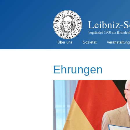
Leibniz-S
begründet 1700 als Branden
Über uns
Sozietät
Veranstaltun
Ehrungen