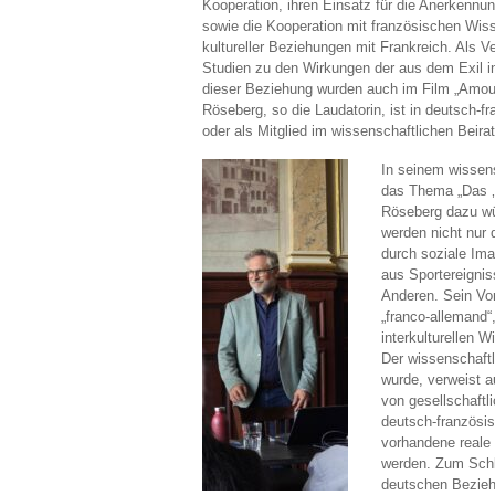
Kooperation, ihren Einsatz für die Anerkennu
sowie die Kooperation mit französischen Wis
kultureller Beziehungen mit Frankreich. Als V
Studien zu den Wirkungen der aus dem Exil i
dieser Beziehung wurden auch im Film „Amour 
Röseberg, so die Laudatorin, ist in deutsch-f
oder als Mitglied im wissenschaftlichen Beir
In seinem wissen
das Thema „Das ‚f
Röseberg dazu wü
werden nicht nur 
durch soziale Imag
aus Sportereignis
Anderen. Sein Vor
„franco-allemand“
interkulturellen 
Der wissenschaftli
wurde, verweist a
von gesellschaftli
deutsch-französi
vorhandene reale 
werden. Zum Schlu
deutschen Beziehu