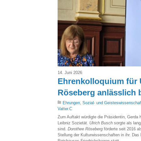
14. Juni 2026
Ehrenkolloquium für 
Röseberg anlässlich 
Ehrungen
,
Sozial- und Geisteswissenschaf
Vatter.C
Zum Auftakt würdigte die Präsidentin, Gerda H
Leibniz Sozietät.
Ulrich Busch
sorgte als lang
sind.
Dorothee Röseberg
förderte seit 2016 al
Stellung der Kulturwissenschaften in ihr. Da
Ratshauses Friedrichshagen statt.