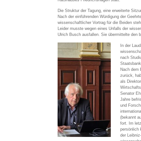
Die Struktur der Tagung, eine erweiterte Sitz
Nach der einführenden Würdigung der Geehrten 
wissenschaftlicher Vortrag für die Beiden s
Leider musste wegen eines Unfalls der wissens
Ulrich Busch ausfallen. Sie übermittelte den 
In der Laud
wissenscha
nach Studi
Staatsbank 
Nach dem E
zurück, hab
als Direkto
Wirtschafts
Senator Eh
Jahre befri
und Forschu
internation
(bekannt a
fort. Im le
persönlich 
der Leibni