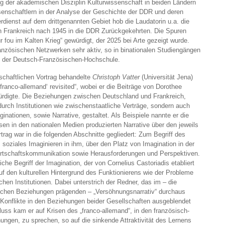
ng der akademischen Disziplin Kulturwissenschaft in beiden Ländern
senschaftlern in der Analyse der Geschichte der DDR und deren
erdienst auf dem drittgenannten Gebiet hob die Laudatorin u.a. die
n Frankreich nach 1945 in die DDR Zurückgekehrten. Die Spuren
fou im Kalten Krieg“ gewürdigt, der 2025 bei Arte gezeigt wurde.
ranzösischen Netzwerken sehr aktiv, so in binationalen Studiengängen
at der Deutsch-Französischen-Hochschule.
schaftlichen Vortrag behandelte
Christoph Vatter
(Universität Jena)
ranco-allemand‘ revisited“, wobei er die Beiträge von Dorothee
rdigte. Die Beziehungen zwischen Deutschland und Frankreich,
durch Institutionen wie zwischenstaatliche Verträge, sondern auch
inationen, sowie Narrative, gestaltet. Als Beispiele nannte er die
sen in den nationalen Medien produzierten Narrative über den jeweils
trag war in die folgenden Abschnitte gegliedert: Zum Begriff des
, soziales Imaginieren in ihm, über den Platz von Imagination in der
Wirtschaftskommunikation sowie Herausforderungen und Perspektiven.
che Begriff der Imagination, der von Cornelius Castoriadis etabliert
uf den kulturellen Hintergrund des Funktionierens wie der Probleme
chen Institutionen. Dabei unterstrich der Redner, das im – die
schen Beziehungen prägenden – „Versöhnungsnarrativ“ durchaus
Konflikte in den Beziehungen beider Gesellschaften ausgeblendet
ss kam er auf Krisen des „franco-allemand“, in den französisch-
ngen, zu sprechen, so auf die sinkende Attraktivität des Lernens