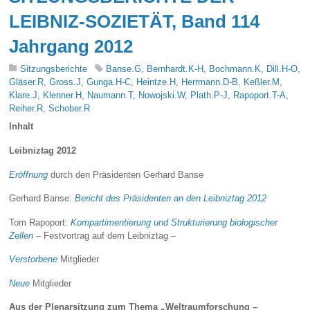
LEIBNIZ-SOZIETÄT, Band 114
Jahrgang 2012
Sitzungsberichte
Banse.G
,
Bernhardt.K-H
,
Bochmann.K
,
Dill.H-O
,
Gläser.R
,
Gross.J
,
Gunga.H-C
,
Heintze.H
,
Herrmann.D-B
,
Keßler.M
,
Klare.J
,
Klenner.H
,
Naumann.T
,
Nowojski.W
,
Plath.P-J
,
Rapoport.T-A
,
Reiher.R
,
Schober.R
Inhalt
Leibniztag 2012
Eröffnung
durch den Präsidenten Gerhard Banse
Gerhard Banse:
Bericht des Präsidenten an den Leibniztag 2012
Tom Rapoport:
Kompartimentierung und Strukturierung biologischer
Zellen
– Festvortrag auf dem Leibniztag –
Verstorbene
Mitglieder
Neue
Mitglieder
Aus der Plenarsitzung zum Thema „Weltraumforschung –