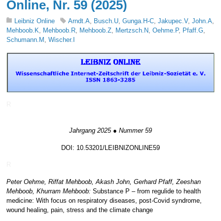
Online, Nr. 59 (2025)
Leibniz Online
Arndt.A
,
Busch.U
,
Gunga.H-C
,
Jakupec.V
,
John.A
,
Mehboob.K
,
Mehboob.R
,
Mehboob.Z
,
Mertzsch.N
,
Oehme.P
,
Pfaff.G
,
Schumann.M
,
Wischer.I
R
Jahrgang 2025 ● Nummer 59
DOI: 10.53201/LEIBNIZONLINE59
R
Peter Oehme, Riffat Mehboob, Akash John, Gerhard Pfaff, Zeeshan
Mehboob, Khurram Mehboob:
Substance P – from regulide to health
medicine: With focus on respiratory diseases, post-Covid syndrome,
wound healing, pain, stress and the climate change