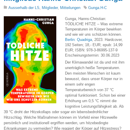
Ausserhalb der LS
,
Mitglieder
,
Mitteilungen
Gunga.H-C
Gunga, Hanns-Christian:
TÖDLICHE HITZE – Was extreme
Temperaturen im Körper bewirken
und wie wir uns schützen können.
Berlin: Quadriga
, 2023. Hardcover,
192 Seiten; 18,- EUR; epub: 14,99
EUR; ISBN: 978-3-86995-137-9
Erscheinungstermin: 30.06.2023
Der Klimawandel ist da und mit ihm
unerträglich heiße Temperaturen.
Den meisten Menschen ist kaum
bewusst, dass unser Körper nur in
einem sehr engen
Temperaturbereich von 37 °C
optimal funktioniert. Schon bei einer
Erhöhung um 0,5 °C nimmt die
kognitive Leistungsfähigkeit ab. Ab
39 °C droht der Hitzekollaps oder sogar ein lebensbedrohlicher
Hitzschlag. Welche Maßnahmen können im Vorfeld einer Hitzewelle
persönlich und institutionell ergriffen werden, um hitzebedingte
Erkrankungen zu vermeiden? Wie reagiert der Körper auf Hitzestress?