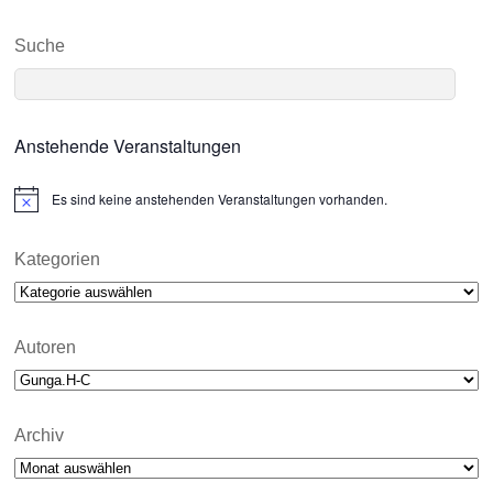
Suche
Anstehende Veranstaltungen
Es sind keine anstehenden Veranstaltungen vorhanden.
N
o
t
i
Kategorien
c
Kategorien
e
Autoren
Archiv
Archiv