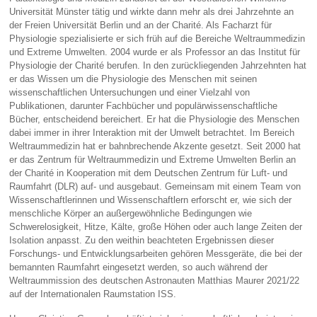
Universität Münster tätig und wirkte dann mehr als drei Jahrzehnte an
der Freien Universität Berlin und an der Charité. Als Facharzt für
Physiologie spezialisierte er sich früh auf die Bereiche Weltraummedizin
und Extreme Umwelten. 2004 wurde er als Professor an das Institut für
Physiologie der Charité berufen. In den zurückliegenden Jahrzehnten hat
er das Wissen um die Physiologie des Menschen mit seinen
wissenschaftlichen Untersuchungen und einer Vielzahl von
Publikationen, darunter Fachbücher und populärwissenschaftliche
Bücher, entscheidend bereichert. Er hat die Physiologie des Menschen
dabei immer in ihrer Interaktion mit der Umwelt betrachtet. Im Bereich
Weltraummedizin hat er bahnbrechende Akzente gesetzt. Seit 2000 hat
er das Zentrum für Weltraummedizin und Extreme Umwelten Berlin an
der Charité in Kooperation mit dem Deutschen Zentrum für Luft- und
Raumfahrt (DLR) auf- und ausgebaut. Gemeinsam mit einem Team von
Wissenschaftlerinnen und Wissenschaftlern erforscht er, wie sich der
menschliche Körper an außergewöhnliche Bedingungen wie
Schwerelosigkeit, Hitze, Kälte, große Höhen oder auch lange Zeiten der
Isolation anpasst. Zu den weithin beachteten Ergebnissen dieser
Forschungs- und Entwicklungsarbeiten gehören Messgeräte, die bei der
bemannten Raumfahrt eingesetzt werden, so auch während der
Weltraummission des deutschen Astronauten Matthias Maurer 2021/22
auf der Internationalen Raumstation ISS.