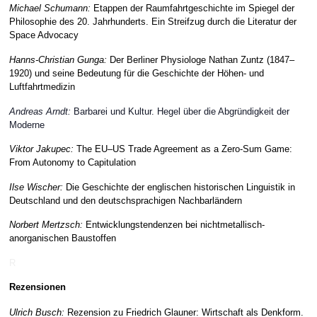
Michael Schumann:
Etappen der Raumfahrtgeschichte im Spiegel der
Philosophie des 20. Jahrhunderts. Ein Streifzug durch die Literatur der
Space Advocacy
Hanns-Christian Gunga:
Der Berliner Physiologe Nathan Zuntz (1847–
1920) und seine Bedeutung für die Geschichte der Höhen- und
Luftfahrtmedizin
Andreas Arndt:
Barbarei und Kultur. Hegel über die Abgründigkeit der
Moderne
Viktor Jakupec:
The EU–US Trade Agreement as a Zero-Sum Game:
From Autonomy to Capitulation
Ilse Wischer:
Die Geschichte der englischen historischen Linguistik in
Deutschland und den deutschsprachigen Nachbarländern
Norbert Mertzsch:
Entwicklungstendenzen bei nichtmetallisch-
anorganischen Baustoffen
R
Rezensionen
Ulrich Busch:
Rezension zu Friedrich Glauner:
Wirtschaft als
Denkform.