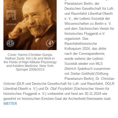
Planetarium Berlin, der
Deutschen Gesellschaft für Luft-
und Raumfahrt Lilienthal-Oberth
e. V., der Leibniz-Sozietät der
Wissenschaften zu Berlin e. V.
und dem Sächsischen Verein für
historisches Fluggerät e.V.
organisiert. Das
Raumfahrthistorische
Kolloquium 2024, das dritte
nach der Coronapandemie,
Cover: Hanns-Christian Gunga:
Nathan Zuntz. His Life and Work in
wurde seitens der Leibniz-
the Fields of High Altitude Physiology
Sozietät wieder von MLS
and Aviation Medicine. New York:
Dietrich Spänkuch
zusammen
Springer 2008/2013
mit
Stefan Gotthold
(Stiftung
Planetarium Berlin), Dr.
Christian
Gritzner
(DLR und Deutsche Gesellschaft für Luft- und Raumfahrt, DGLR
Lilienthal-Oberth e. V.) und Dr.
Olaf Przybilski
(Sächsischer Verein für
historisches Fluggerät e. V.) vorbereitet und fand am 30.11.2024 wie
gewohnt im historischen Einstein-Saal der Archenhold-Sternwarte statt.
WEITER