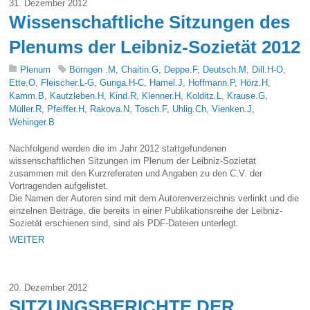
31. Dezember 2012
Wissenschaftliche Sitzungen des
Plenums der Leibniz-Sozietät 2012
Plenum
Börngen .M
,
Chaitin.G
,
Deppe.F
,
Deutsch.M
,
Dill.H-O
,
Ette.O
,
Fleischer.L-G
,
Gunga.H-C
,
Hamel.J
,
Hoffmann.P
,
Hörz.H
,
Kamm.B
,
Kautzleben.H
,
Kind.R
,
Klenner.H
,
Kolditz.L
,
Krause.G
,
Müller.R
,
Pfeiffer.H
,
Rakova.N
,
Tosch.F
,
Uhlig.Ch
,
Vienken.J
,
Wehinger.B
Nachfolgend werden die im Jahr 2012 stattgefundenen
wissenschaftlichen Sitzungen im Plenum der Leibniz-Sozietät
zusammen mit den Kurzreferaten und Angaben zu den C.V. der
Vortragenden aufgelistet.
Die Namen der Autoren sind mit dem Autorenverzeichnis verlinkt und die
einzelnen Beiträge, die bereits in einer Publikationsreihe der Leibniz-
Sozietät erschienen sind, sind als PDF-Dateien unterlegt.
WEITER
20. Dezember 2012
SITZUNGSBERICHTE DER