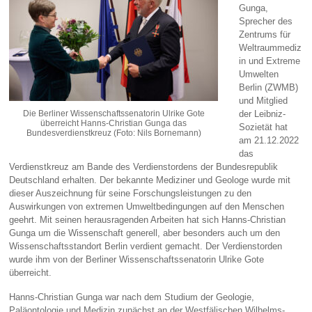
Gunga,
Sprecher des
Zentrums für
Weltraummediz
in und Extreme
Umwelten
Berlin (ZWMB)
und Mitglied
Die Berliner Wissenschaftssenatorin Ulrike Gote
der Leibniz-
überreicht Hanns-Christian Gunga das
Sozietät hat
Bundesverdienstkreuz (Foto: Nils Bornemann)
am 21.12.2022
das
Verdienstkreuz am Bande des Verdienstordens der Bundesrepublik
Deutschland erhalten. Der bekannte Mediziner und Geologe wurde mit
dieser Auszeichnung für seine Forschungsleistungen zu den
Auswirkungen von extremen Umweltbedingungen auf den Menschen
geehrt. Mit seinen herausragenden Arbeiten hat sich Hanns-Christian
Gunga um die Wissenschaft generell, aber besonders auch um den
Wissenschaftsstandort Berlin verdient gemacht. Der Verdienstorden
wurde ihm von der Berliner Wissenschaftssenatorin Ulrike Gote
überreicht.
Hanns-Christian Gunga war nach dem Studium der Geologie,
Paläontologie und Medizin zunächst an der Westfälischen Wilhelms-