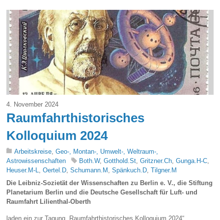
4. November 2024
Raumfahrthistorisches
Kolloquium 2024
Arbeitskreise
,
Geo-, Montan-, Umwelt-, Weltraum-,
Astrowissenschaften
Both.W
,
Gotthold.St
,
Gritzner.Ch
,
Gunga.H-C
,
Heuser.M-L
,
Oertel.D
,
Schumann.M
,
Spänkuch.D
,
Tilgner.M
Die Leibniz
-Sozietät der Wissenschaften zu Berlin e. V., die Stiftung
Planetarium Berlin und die Deutsche Gesellschaft für Luft- und
Raumfahrt Lilienthal-Oberth
laden ein zur Tagung „Raumfahrthistorisches Kolloquium 2024“