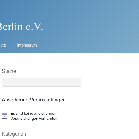
erlin e.V.
utz
Impressum
Suche
Anstehende Veranstaltungen
Es sind keine anstehenden
N
Veranstaltungen vorhanden.
o
t
i
Kategorien
c