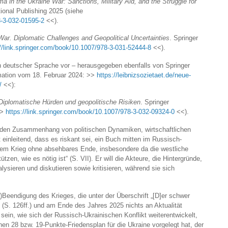
 in the Ukraine War: Sanctions, Military Aid, and the Struggle for
tional Publishing 2025 (siehe
8-3-032-01595-2
<<).
ar. Diplomatic Challenges and Geopolitical Uncertainties
. Springer
://link.springer.com/book/10.1007/978-3-031-52444-8
<<).
n deutscher Sprache vor – herausgegeben ebenfalls von Springer
rmation vom 18. Februar 2024: >>
https://leibnizsozietaet.de/neue-
/
<<):
Diplomatische Hürden und geopolitische Risiken
. Springer
>>
https://link.springer.com/book/10.1007/978-3-032-09324-0
<<).
den Zusammenhang von politischen Dynamiken, wirtschaftlichen
einleitend, dass es riskant sei, ein Buch mitten im Russisch-
inem Krieg ohne absehbares Ende, insbesondere da die westliche
tzen, wie es nötig ist“ (S. VII). Er will die Akteure, die Hintergründe,
lysieren und diskutieren sowie kritisieren, während sie sich
-)Beendigung des Krieges, die unter der Überschrift „[D]er schwer
(S. 126ff.) und am Ende des Jahres 2025 nichts an Aktualität
ein, wie sich der Russisch-Ukrainischen Konflikt weiterentwickelt,
n 28 bzw. 19-Punkte-Friedensplan für die Ukraine vorgelegt hat, der