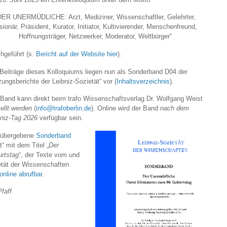
DER UNERMÜDLICHE: Arzt, Mediziner, Wissenschaftler, Gelehrter,
sionär, Präsident, Kurator, Initiator, Kultivierender, Menschenfreund,
Hoffnungsträger, Netzwerker, Moderator, Weltbürger“
hgeführt (s.
Bericht auf der Website hier
).
 Beiträge dieses Kolloquiums liegen nun als Sonderband D04 der
zungsberichte der Leibniz-Sozietät“ vor (
Inhaltsverzeichnis
).
 Band kann direkt beim trafo Wissenschaftsverlag Dr. Wolfgang Weist
ellt werden
(
info@trafoberlin.de
). Online wird der Band
nach dem
bniz-Tag 2026
verfügbar sein.
 übergebene
Sonderband
“ mit dem Titel „
Der
rtstag
“, der Texte vom und
ietät der Wissenschaften
online abrufbar
.
faff