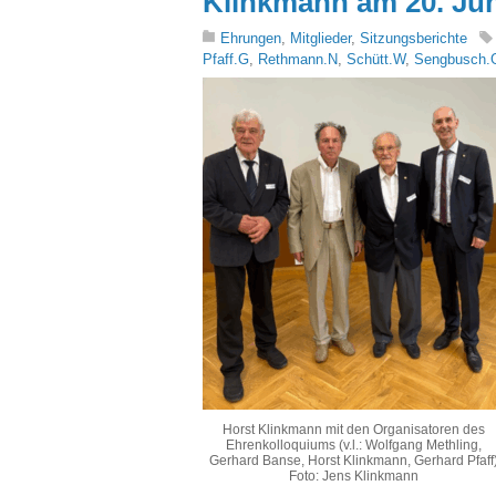
Klinkmann am 20. Jun
Ehrungen
,
Mitglieder
,
Sitzungsberichte
Pfaff.G
,
Rethmann.N
,
Schütt.W
,
Sengbusch.
Horst Klinkmann mit den Organisatoren des
Ehrenkolloquiums (v.l.: Wolfgang Methling,
Gerhard Banse, Horst Klinkmann, Gerhard Pfaff
Foto: Jens Klinkmann