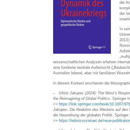
der An
kompl
der V
innerh
In sei
Univer
2013) 
Russi
Aufst
„multi
wissenschaftlichen Analysen erfahren interna
eine fundierte neutrale Außensicht („Beobacht
Australien lebend, aber mit familiären Wurzeln
In diesem Kontext erschienen die Monographi
– Viktor Jakupec (2024): The West’s Respons
the Reimagining of Global Politics.
Springer I
>>
https://link.springer.com/book/10.1007/97
Jakupec: Die Reaktion des Westens auf den 
die Neuordnung der globalen Politik
. Springer
>>
https://leibnizsozietaet.de/neue-publikatio