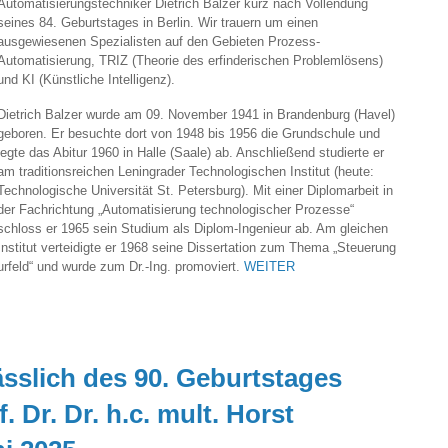
Automatisierungstechniker Dietrich Balzer kurz nach Vollendung
seines 84. Geburtstages in Berlin. Wir trauern um einen
ausgewiesenen Spezialisten auf den Gebieten Prozess-
Automatisierung, TRIZ (Theorie des erfinderischen Problemlösens)
und KI (Künstliche Intelligenz).
Dietrich Balzer wurde am 09. November 1941 in Brandenburg (Havel)
geboren. Er besuchte dort von 1948 bis 1956 die Grundschule und
legte das Abitur 1960 in Halle (Saale) ab. Anschließend studierte er
am traditionsreichen Leningrader Technologischen Institut (heute:
Technologische Universität St. Petersburg). Mit einer Diplomarbeit in
der Fachrichtung „Automatisierung technologischer Prozesse“
schloss er 1965 sein Studium als Diplom-Ingenieur ab. Am gleichen
Institut verteidigte er 1968 seine Dissertation zum Thema „Steuerung
feld“ und wurde zum Dr.-Ing. promoviert.
WEITER
sslich des 90. Geburtstages
 Dr. Dr. h.c. mult. Horst