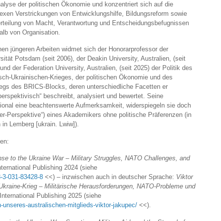
alyse der politischen Ökonomie und konzentriert sich auf die
exen Verstrickungen von Entwicklungshilfe, Bildungsreform sowie
erteilung von Macht, Verantwortung und Entscheidungsbefugnissen
alb von Organisation.
nen jüngeren Arbeiten widmet sich der Honorarprofessor der
sität Potsdam (seit 2006), der Deakin University, Australien, (seit
und der Federation University, Australien, (seit 2025) der Politik des
sch-Ukrainischen-Krieges, der politischen Ökonomie und des
iegs des BRICS-Blocks, deren unterschiedliche Facetten er
perspektivisch“ beschreibt, analysiert und bewertet. Seine
tional eine beachtenswerte Aufmerksamkeit, widerspiegeln sie doch
er-Perspektive“) eines Akademikers ohne politische Präferenzen (in
 in Lemberg [ukrain. Lwiw]).
en:
e to the Ukraine War – Military Struggles, NATO Challenges, and
nternational Publishing 2024 (siehe
8-3-031-83428-8
<<) – inzwischen auch in deutscher Sprache:
Viktor
Ukraine-Krieg – Militärische Herausforderungen, NATO-Probleme und
 International Publishing 2025 (siehe
n-unseres-australischen-mitglieds-viktor-jakupec/
<<).