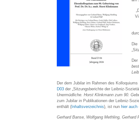
„
Vi
durc
Die
„Sit
Der
best
Lei
Der dem Jubilar im Rahmen des Kolloquiums
D03
der „Sitzungsberichte der Leibniz-Sozietät
Unermüdliche. Horst Klinkmann zum 90. Gebu
zum Jubilar in Publikationen der Leibniz-Soz
enthält (
Inhaltsverzeichnis
), ist nun
hier auch 
Gerhard Banse, Wolfgang Methling, Gerhard P