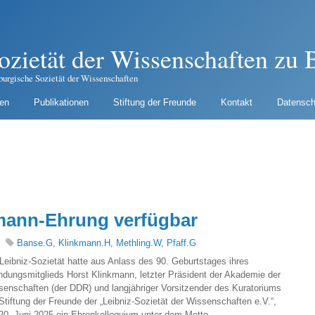
ozietät der Wissenschaften zu B
burgische Sozietät der Wissenschaften
gen
Publikationen
Stiftung der Freunde
Kontakt
Datensch
kmann-Ehrung verfügbar
Banse.G
,
Klinkmann.H
,
Methling.W
,
Pfaff.G
Leibniz-Sozietät hatte aus Anlass des 90. Geburtstages ihres
ndungsmitglieds Horst Klinkmann, letzter Präsident der Akademie der
senschaften (der DDR) und langjähriger Vorsitzender des Kuratoriums
Stiftung der Freunde der „Leibniz-Sozietät der Wissenschaften e.V.“,
20. Juni 2025 ein Ehrenkolloquium unter dem Motto