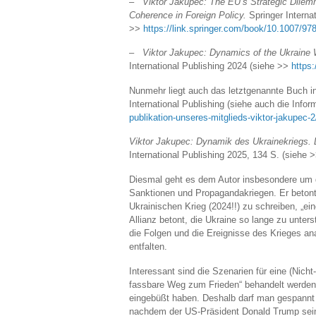
– Viktor Jakupec: The EU’s Strategic Dilemma
Coherence in Foreign Policy.
Springer Interna
>>
https://link.springer.com/book/10.1007/97
– Viktor Jakupec: Dynamics of the Ukraine W
International Publishing 2024 (siehe >>
https
Nunmehr liegt auch das letztgenannte Buch i
International Publishing (siehe auch die Info
publikation-unseres-mitglieds-viktor-jakupec-2
Viktor Jakupec: Dynamik des Ukrainekriegs. 
International Publishing 2025, 134 S. (siehe 
Diesmal geht es dem Autor insbesondere um 
Sanktionen und Propagandakriegen. Er betont 
Ukrainischen Krieg (2024!!) zu schreiben, „e
Allianz betont, die Ukraine so lange zu unterstü
die Folgen und die Ereignisse des Krieges ana
entfalten.
Interessant sind die Szenarien für eine (Nicht
fassbare Weg zum Frieden“ behandelt werden 
eingebüßt haben. Deshalb darf man gespannt s
nachdem der US-Präsident Donald Trump seine