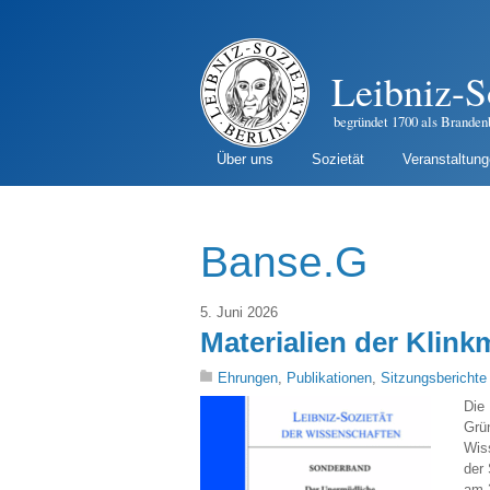
Leibniz-S
begründet 1700 als Branden
Über uns
Sozietät
Veranstaltun
Banse.G
5. Juni 2026
Materialien der Klin
Ehrungen
,
Publikationen
,
Sitzungsberichte
Die 
Grü
Wis
der 
am 