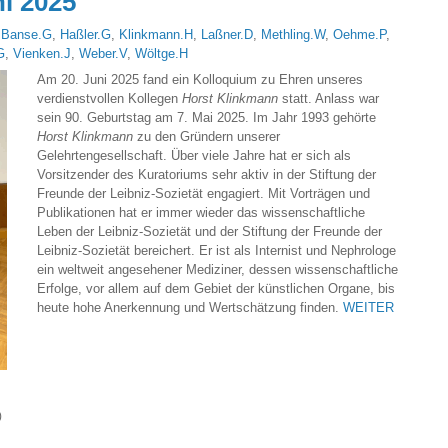
i 2025
Banse.G
,
Haßler.G
,
Klinkmann.H
,
Laßner.D
,
Methling.W
,
Oehme.P
,
G
,
Vienken.J
,
Weber.V
,
Wöltge.H
Am 20. Juni 2025 fand ein Kolloquium zu Ehren unseres
verdienstvollen Kollegen
Horst Klinkmann
statt. Anlass war
sein 90. Geburtstag am 7. Mai 2025. Im Jahr 1993 gehörte
Horst Klinkmann
zu den Gründern unserer
Gelehrtengesellschaft. Über viele Jahre hat er sich als
Vorsitzender des Kuratoriums sehr aktiv in der Stiftung der
Freunde der Leibniz-Sozietät engagiert. Mit Vorträgen und
Publikationen hat er immer wieder das wissenschaftliche
Leben der Leibniz-Sozietät und der Stiftung der Freunde der
Leibniz-Sozietät bereichert. Er ist als Internist und Nephrologe
ein weltweit angesehener Mediziner, dessen wissenschaftliche
Erfolge, vor allem auf dem Gebiet der künstlichen Organe, bis
heute hohe Anerkennung und Wertschätzung finden.
WEITER
)