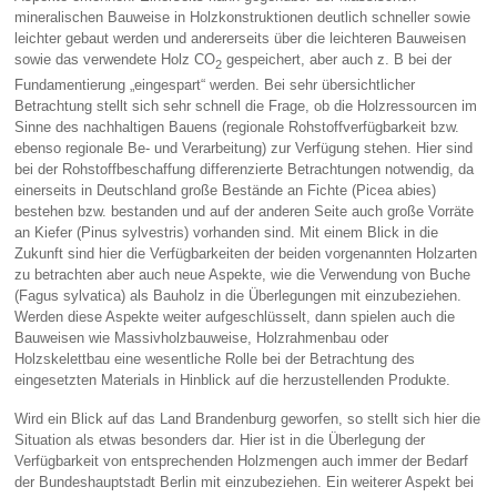
mineralischen Bauweise in Holzkonstruktionen deutlich schneller sowie
leichter gebaut werden und andererseits über die leichteren Bauweisen
sowie das verwendete Holz CO
gespeichert, aber auch z. B bei der
2
Fundamentierung „eingespart“ werden. Bei sehr übersichtlicher
Betrachtung stellt sich sehr schnell die Frage, ob die Holzressourcen im
Sinne des nachhaltigen Bauens (regionale Rohstoffverfügbarkeit bzw.
ebenso regionale Be- und Verarbeitung) zur Verfügung stehen. Hier sind
bei der Rohstoffbeschaffung differenzierte Betrachtungen notwendig, da
einerseits in Deutschland große Bestände an Fichte (Picea abies)
bestehen bzw. bestanden und auf der anderen Seite auch große Vorräte
an Kiefer (Pinus sylvestris) vorhanden sind. Mit einem Blick in die
Zukunft sind hier die Verfügbarkeiten der beiden vorgenannten Holzarten
zu betrachten aber auch neue Aspekte, wie die Verwendung von Buche
(Fagus sylvatica) als Bauholz in die Überlegungen mit einzubeziehen.
Werden diese Aspekte weiter aufgeschlüsselt, dann spielen auch die
Bauweisen wie Massivholzbauweise, Holzrahmenbau oder
Holzskelettbau eine wesentliche Rolle bei der Betrachtung des
eingesetzten Materials in Hinblick auf die herzustellenden Produkte.
Wird ein Blick auf das Land Brandenburg geworfen, so stellt sich hier die
Situation als etwas besonders dar. Hier ist in die Überlegung der
Verfügbarkeit von entsprechenden Holzmengen auch immer der Bedarf
der Bundeshauptstadt Berlin mit einzubeziehen. Ein weiterer Aspekt bei