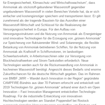
für Energiesicherheit, Klimaschutz und Wirtschaftswachstum“, dass
Ammoniak als stickstoff-gebundener Wasserstoff gegenüber
ungebundenem Wasserstoff in vielen Bereichen Vorteile hat, da er sich
einfacher und kostengünstiger speichern und transportieren lässt. Er gilt
zunehmend als der tragende Baustein für das Ausrollen einer
Wasserstoff-Wirtschaft und Schlüssel für die Realisierung der
Versorgungssicherheit in Europa. Für den Aufbau von
Versorgungsstrukturen und die Nutzung von Ammoniak als Energieträger
sind innovative Technologien für die Erzeugung von „grünem Ammoniak“
zur Speicherung von fluktuierender Wind- und Solarenergie, die flexible
Betankung von Ammoniak-betriebenen Schiffen, für die Nutzung von
Ammoniak als Kraftstoff in Schiffsmotoren, im landseitigen
Schwerlastverkehr, in Arbeitsmaschinen oder zur Versorgung von
Blockheizkraftwerken und Strom-Tankstellen erforderlich. Neue
Technologien werden auch für die Rückumwandlung von Ammoniak in
hochreinen Wasserstoff benötigt. Angesicht dieses Bedarfs sind enorme
Zukunftschancen für die deutsche Wirtschaft gegeben. Das im Rahmen
von BMBF „WIR! – Wandel durch Innovation in der Region“ gegründete
CAMPFIRE-Bündnis aus über 70 Partnern erforscht und entwickelt seit
2019 Technologien für „grünen Ammoniak“ anhand einer durch ein Open
Innovation – Fast Innovation Management entwickelten Technologie-
Roadmap. Für die industrielle Entwicklung von innovativen
Hochtechnologien werden am Standort Poppendorf bei Rostock