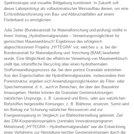
Spektroskopie und visueller Bildgebung kombiniert. In Zukunft soll
dieser Laborprototyp als vollautomatischer Messaufbau dienen, um eine
Echtzeitklassifizierung von Bau- und Abbruchabfällen auf einem
Förderband zu ermöglichen.
Julia Seher
(Bundesanstalt für Materialforschung und-prüfung) stellte in
ihrem Vortrag „Hydrothermalgranulate – Verwertungsmöglichkeit für
gemischten Mauerwerkbruch“ Ergebnisse des erfolgreich
abgeschlossenen Projekts „HYTEGRA“ vor, welches u. a. bei der
Bundesanstalt für Materialprüfung und -forschung (BAM) bearbeitet
wurde. Eine Möglichkeit der effektiven Verwertung von Mauerwerkbruch
stellt das rohstoffliche Recycling über einen hydrothermalen
Stoffumwandlungsprozess dar, bei dem poröse Granulate entstehen.
Aus den Eigenschaften der Hydrothermalgranulate, insbesondere ihrer
Porenstruktur, ergeben sich Anwendungsmöglichkeiten als Filter- oder
Speichermaterial, d. h., auch in Bereichen, die über den Bausektor
hinausgehen. Hierbei können die Granulate Gesteinskörnungen
natürlichen Ursprungs, z. B. Lavasand und Bims, oder aus natürlichen
Rohstoffen hergestellte Körnungen, z. B. Blähtone, ersetzen. Somit wird
ein Beitrag zur Schonung natürlicher Ressourcen und zur
Energieeinsparung im Vergleich zur Blähtonherstellung geleistet. Ziel
des ZIM-Kooperationsprojekts (zentrales Innovationsprogramm
Mittelstand) „HYTEGRA – Hydrothermalgranulate“ war die Entwicklung
eines Verfahrens zur Herstellung leichter Gesteinskörnungen durch die