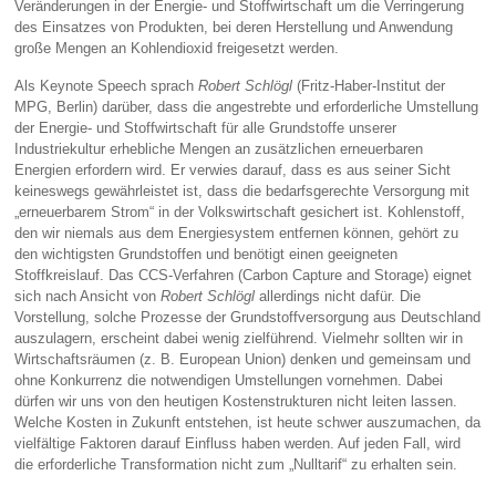
Veränderungen in der Energie- und Stoffwirtschaft um die Verringerung
des Einsatzes von Produkten, bei deren Herstellung und Anwendung
große Mengen an Kohlendioxid freigesetzt werden.
Als Keynote Speech sprach
Robert Schlögl
(Fritz-Haber-Institut der
MPG, Berlin) darüber, dass die angestrebte und erforderliche Umstellung
der Energie- und Stoffwirtschaft für alle Grundstoffe unserer
Industriekultur erhebliche Mengen an zusätzlichen erneuerbaren
Energien erfordern wird. Er verwies darauf, dass es aus seiner Sicht
keineswegs gewährleistet ist, dass die bedarfsgerechte Versorgung mit
„erneuerbarem Strom“ in der Volkswirtschaft gesichert ist. Kohlenstoff,
den wir niemals aus dem Energiesystem entfernen können, gehört zu
den wichtigsten Grundstoffen und benötigt einen geeigneten
Stoffkreislauf. Das CCS-Verfahren (Carbon Capture and Storage) eignet
sich nach Ansicht von
Robert Schlögl
allerdings nicht dafür. Die
Vorstellung, solche Prozesse der Grundstoffversorgung aus Deutschland
auszulagern, erscheint dabei wenig zielführend. Vielmehr sollten wir in
Wirtschaftsräumen (z. B. European Union) denken und gemeinsam und
ohne Konkurrenz die notwendigen Umstellungen vornehmen. Dabei
dürfen wir uns von den heutigen Kostenstrukturen nicht leiten lassen.
Welche Kosten in Zukunft entstehen, ist heute schwer auszumachen, da
vielfältige Faktoren darauf Einfluss haben werden. Auf jeden Fall, wird
die erforderliche Transformation nicht zum „Nulltarif“ zu erhalten sein.