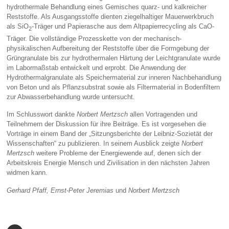
hydrothermale Behandlung eines Gemisches quarz- und kalkreicher
Reststoffe. Als Ausgangsstoffe dienten ziegelhaltiger Mauerwerkbruch
als SiO
-Träger und Papierasche aus dem Altpapierrecycling als CaO-
2
Träger. Die vollständige Prozesskette von der mechanisch-
physikalischen Aufbereitung der Reststoffe über die Formgebung der
Grüngranulate bis zur hydrothermalen Härtung der Leichtgranulate wurde
im Labormaßstab entwickelt und erprobt. Die Anwendung der
Hydrothermalgranulate als Speichermaterial zur inneren Nachbehandlung
von Beton und als Pflanzsubstrat sowie als Filtermaterial in Bodenfiltern
zur Abwasserbehandlung wurde untersucht.
Im Schlusswort dankte
Norbert Mertzsch
allen Vortragenden und
Teilnehmern der Diskussion für ihre Beiträge. Es ist vorgesehen die
Vorträge in einem Band der „Sitzungsberichte der Leibniz-Sozietät der
Wissenschaften“ zu publizieren. In seinem Ausblick zeigte
Norbert
Mertzsch
weitere Probleme der Energiewende auf, denen sich der
Arbeitskreis Energie Mensch und Zivilisation in den nächsten Jahren
widmen kann.
Gerhard Pfaff, Ernst-Peter Jeremias
und
Norbert Mertzsch