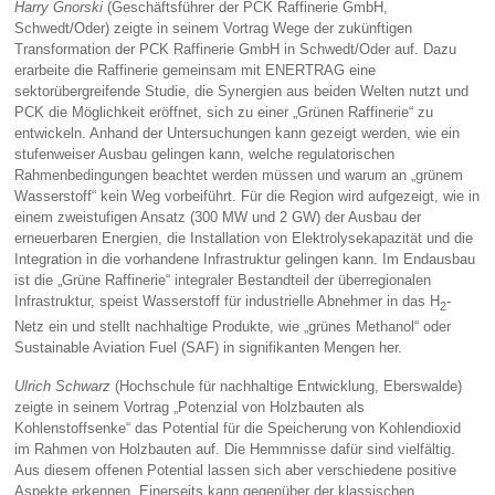
Harry Gnorski
(Geschäftsführer der PCK Raffinerie GmbH,
Schwedt/Oder) zeigte in seinem Vortrag Wege der zukünftigen
Transformation der PCK Raffinerie GmbH in Schwedt/Oder auf. Dazu
erarbeite die Raffinerie gemeinsam mit ENERTRAG eine
sektorübergreifende Studie, die Synergien aus beiden Welten nutzt und
PCK die Möglichkeit eröffnet, sich zu einer „Grünen Raffinerie“ zu
entwickeln. Anhand der Untersuchungen kann gezeigt werden, wie ein
stufenweiser Ausbau gelingen kann, welche regulatorischen
Rahmenbedingungen beachtet werden müssen und warum an „grünem
Wasserstoff“ kein Weg vorbeiführt. Für die Region wird aufgezeigt, wie in
einem zweistufigen Ansatz (300 MW und 2 GW) der Ausbau der
erneuerbaren Energien, die Installation von Elektrolysekapazität und die
Integration in die vorhandene Infrastruktur gelingen kann. Im Endausbau
ist die „Grüne Raffinerie“ integraler Bestandteil der überregionalen
Infrastruktur, speist Wasserstoff für industrielle Abnehmer in das H
-
2
Netz ein und stellt nachhaltige Produkte, wie „grünes Methanol“ oder
Sustainable Aviation Fuel (SAF) in signifikanten Mengen her.
Ulrich Schwarz
(Hochschule für nachhaltige Entwicklung, Eberswalde)
zeigte in seinem Vortrag „Potenzial von Holzbauten als
Kohlenstoffsenke“ das Potential für die Speicherung von Kohlendioxid
im Rahmen von Holzbauten auf. Die Hemmnisse dafür sind vielfältig.
Aus diesem offenen Potential lassen sich aber verschiedene positive
Aspekte erkennen. Einerseits kann gegenüber der klassischen