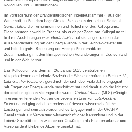
Kolloquien und 2 Disputationen).
Im Vortragsraum der Brandenburgischen Ingenieurkammer (Haus der
Wirtschaft) in Potsdam begrüßte die Präsidentin der Leibniz-Sozietät
Gerda Haßler
die Teilnehmerinnen und Teilnehmer des Kolloquiums.
Diese nahmen sowohl in Präsenz als auch per Zoom am Kolloquium teil.
In ihren Ausführungen wies
Gerda Haßler
auf die lange Tradition der
Auseinandersetzung mit der Energiewende in der Leibniz-Sozietät hin
und hob die große Bedeutung der Energie-Problematik im
Zusammenhang mit den klimapolitischen Veränderungen in Deutschland
und in der Welt hervor.
Das Kolloquium war dem am 26. Januar 2023 verstorbenen
Vizepräsidenten der Leibniz-Sozietät der Wissenschaften zu Berlin e. V.,
Lutz-Günther Fleischer
, gewidmet, der sich über viele Jahre engagiert
mit Fragen der Energiewende beschäftigt hat und damit auch der Initiator
der diesbezüglichen Vortragsreihe wurde.
Gerhard Banse
(MLS) würdigte
in einem einleitenden Vortrag die Lebensleistung von
Lutz-Günther
Fleischer
und ging dabei besonders auf dessen wissenschaftliche
Leistungen und sein außerordentliches Engagement in der URANIA –
Gesellschaft zur Verbreitung wissenschaftlicher Kenntnisse und in der
Leibniz-Sozietät ein, in welcher der Gewürdigte als Klassensekretar und
Vizepräsident bleibende Akzente gesetzt hat.