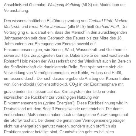
Anschließend übernahm
Wolfgang Methling
(MLS) die Moderation der
Veranstaltung.
Den wissenschaftlichen Einführungsvortrag von
Gerhard Pfaff
,
Norbert
Mertzsch
und
Ernst-Peter Jeremias
(alle MLS) hielt
Gerhard Pfaff
. Der
Vortrag ging u. a. darauf ein, dass der Mensch in den zurückliegenden
Jahrtausenden seit dem Gebrauch des Feuers bis zur Mitte des 18.
Jahrhunderts zur Erzeugung von Energie sowohl auf
Einkommensenergien, wie Sonne, Wind, Wasserkraft und Geothermie
sowie auf Holz zurückgreifen konnte. Dabei spielte der nachwachsende
Rohstoff Holz neben der Wasserkraft und der Windkraft auch im Bereich
der Stoffwirtschaft die dominierende Rolle. Erst spät setzte sich die
Verwendung von Vermögensenergien, wie Kohle, Erdgas und Erdöl,
umfassend durch. Der sich daraus ergebende Anstieg der Konzentration
von Kohlendioxid (Kohlenstoffdioxid, CO
) in der Erdatmosphäre mit
2
gravierenden Einflüssen auf das Klimasystem der Erde erfordert
inzwischen die Rückkehr zur vorrangigen Nutzung von
Einkommensenergien („grüne Energien“). Diese Rückbesinnung wird in
Deutschland mit dem Begriff Energiewende umschrieben. Die damit
verbundenen Maßnahmen haben auch umfangreiche Auswirkungen auf
die Stoffwirtschaft, bei denen die genannten Vermögensenergieträger
nicht nur energetisch genutzt werden, sondern auch stofflich als
Reaktionspartner beteiligt sind. Grundsätzlich geht es bei allen