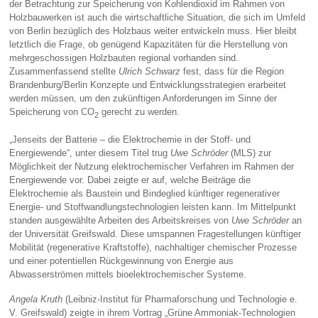
der Betrachtung zur Speicherung von Kohlendioxid im Rahmen von
Holzbauwerken ist auch die wirtschaftliche Situation, die sich im Umfeld
von Berlin bezüglich des Holzbaus weiter entwickeln muss. Hier bleibt
letztlich die Frage, ob genügend Kapazitäten für die Herstellung von
mehrgeschossigen Holzbauten regional vorhanden sind.
Zusammenfassend stellte
Ulrich Schwarz
fest, dass für die Region
Brandenburg/Berlin Konzepte und Entwicklungsstrategien erarbeitet
werden müssen, um den zukünftigen Anforderungen im Sinne der
Speicherung von CO
gerecht zu werden.
2
„Jenseits der Batterie – die Elektrochemie in der Stoff- und
Energiewende“, unter diesem Titel trug
Uwe Schröder
(MLS) zur
Möglichkeit der Nutzung elektrochemischer Verfahren im Rahmen der
Energiewende vor. Dabei zeigte er auf, welche Beiträge die
Elektrochemie als Baustein und Bindeglied künftiger regenerativer
Energie- und Stoffwandlungstechnologien leisten kann. Im Mittelpunkt
standen ausgewählte Arbeiten des Arbeitskreises von
Uwe Schröder
an
der Universität Greifswald. Diese umspannen Fragestellungen künftiger
Mobilität (regenerative Kraftstoffe), nachhaltiger chemischer Prozesse
und einer potentiellen Rückgewinnung von Energie aus
Abwasserströmen mittels bioelektrochemischer Systeme.
Angela Kruth
(Leibniz-Institut für Pharmaforschung und Technologie e.
V. Greifswald) zeigte in ihrem Vortrag „Grüne Ammoniak-Technologien