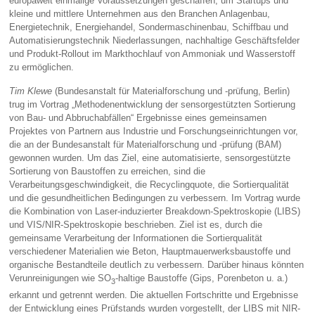
europaweit einmalige Voraussetzungen geschaffen, um Startups und
kleine und mittlere Unternehmen aus den Branchen Anlagenbau,
Energietechnik, Energiehandel, Sondermaschinenbau, Schiffbau und
Automatisierungstechnik Niederlassungen, nachhaltige Geschäftsfelder
und Produkt-Rollout im Markthochlauf von Ammoniak und Wasserstoff
zu ermöglichen.
Tim Klewe
(Bundesanstalt für Materialforschung und -prüfung, Berlin)
trug im Vortrag „Methodenentwicklung der sensorgestützten Sortierung
von Bau- und Abbruchabfällen“ Ergebnisse eines gemeinsamen
Projektes von Partnern aus Industrie und Forschungseinrichtungen vor,
die an der Bundesanstalt für Materialforschung und -prüfung (BAM)
gewonnen wurden. Um das Ziel, eine automatisierte, sensorgestützte
Sortierung von Baustoffen zu erreichen, sind die
Verarbeitungsgeschwindigkeit, die Recyclingquote, die Sortierqualität
und die gesundheitlichen Bedingungen zu verbessern. Im Vortrag wurde
die Kombination von Laser-induzierter Breakdown-Spektroskopie (LIBS)
und VIS/NIR-Spektroskopie beschrieben. Ziel ist es, durch die
gemeinsame Verarbeitung der Informationen die Sortierqualität
verschiedener Materialien wie Beton, Hauptmauerwerksbaustoffe und
organische Bestandteile deutlich zu verbessern. Darüber hinaus könnten
Verunreinigungen wie SO
-haltige Baustoffe (Gips, Porenbeton u. a.)
3
erkannt und getrennt werden. Die aktuellen Fortschritte und Ergebnisse
der Entwicklung eines Prüfstands wurden vorgestellt, der LIBS mit NIR-