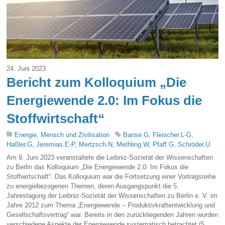
24. Juni 2023
Bericht zum Kolloquium „Die
Energiewende 2.0: Im Fokus die
Stoffwirtschaft“
Energie, Mensch und Zivilisation
Banse.G
,
Fleischer.L-G
,
Haßler.G
,
Jeremias.E-P
,
Mertzsch.N
,
Methling.W
,
Pfaff.G
,
Schröder.U
Am 9. Juni 2023 veranstaltete die Leibniz-Sozietät der Wissenschaften
zu Berlin das Kolloquium „Die Energiewende 2.0: Im Fokus die
Stoffwirtschaft“. Das Kolloquium war die Fortsetzung einer Vortragsreihe
zu energiebezogenen Themen, deren Ausgangspunkt die 5.
Jahrestagung der Leibniz-Sozietät der Wissenschaften zu Berlin e. V. im
Jahre 2012 zum Thema „Energiewende – Produktivkraftentwicklung und
Gesellschaftsvertrag“ war. Bereits in den zurückliegenden Jahren wurden
verschiedene Aspekte der Energiewende systematisch betrachtet (5