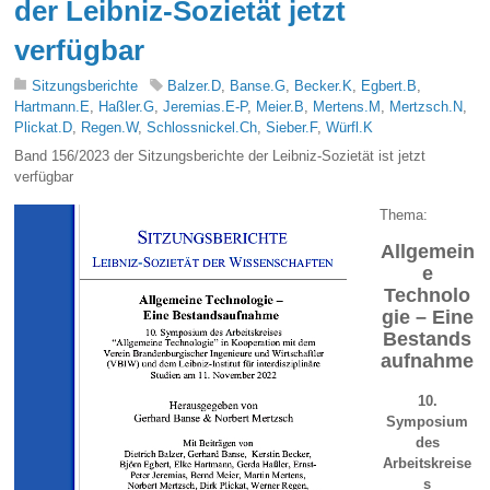
der Leibniz-Sozietät jetzt
verfügbar
Sitzungsberichte
Balzer.D
,
Banse.G
,
Becker.K
,
Egbert.B
,
Hartmann.E
,
Haßler.G
,
Jeremias.E-P
,
Meier.B
,
Mertens.M
,
Mertzsch.N
,
Plickat.D
,
Regen.W
,
Schlossnickel.Ch
,
Sieber.F
,
Würfl.K
B
and 15
6
/202
3
der Sitzungsberichte der Leibniz-Sozietät ist jetzt
verfügbar
Thema:
Allgemein
e
Technolo
gie – Eine
Bestands
aufnahme
10.
Symposium
des
Arbeitskreise
s