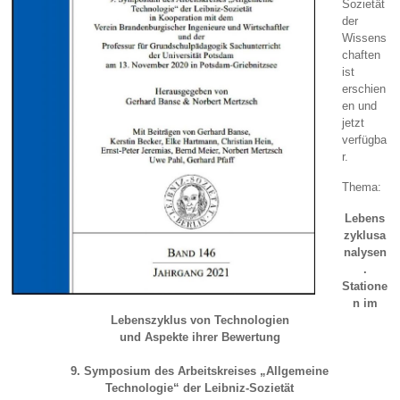
Sozietät
der
Wissens
chaften
ist
erschien
en und
jetzt
verfügba
r.
Thema:
Lebens
zyklusa
nalysen
.
Statione
n im
Lebenszyklus von Technologien
und Aspekte ihrer Bewertung
9. Symposium des Arbeitskreises „Allgemeine
Technologie“ der Leibniz-Sozietät