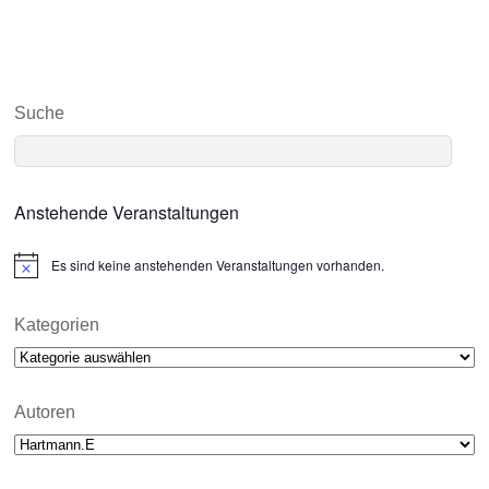
Suche
Anstehende Veranstaltungen
Es sind keine anstehenden Veranstaltungen vorhanden.
N
o
t
i
Kategorien
c
Kategorien
e
Autoren