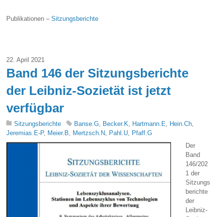
Publikationen –
Sitzungsberichte
22. April 2021
Band 146 der Sitzungsberichte
der Leibniz-Sozietät ist jetzt
verfügbar
Sitzungsberichte
Banse.G
,
Becker.K
,
Hartmann.E
,
Hein.Ch
,
Jeremias.E-P
,
Meier.B
,
Mertzsch.N
,
Pahl.U
,
Pfaff.G
Der
Band
146/202
1 der
Sitzungs
berichte
der
Leibniz-