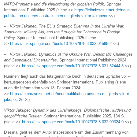
NATO-Probleme und die Neuordnung der globalen Politik
. Springer
International Publishing 2025 (siehe >>
https://leibnizsozietaet.de/neue-
publikation-unseres-australischen-mitglieds-viktor-jakupec/
<<).
– Viktor Jakupec: The EU’s Strategic Dilemma in the Ukraine War:
Sanctions, Military Aid, and the Struggle for Coherence in Foreign
Policy.
Springer International Publishing 2025 (siehe
>>
https://link.springer.com/book/10.1007/978-3-032-01595-2
<<).
– Viktor Jakupec: Dynamics of the Ukraine War. Diplomatic Challenges
and Geopolitical Uncertainties
. Springer International Publishing 2024
(siehe >>
https://link.springer.com/book/10.1007/978-3-031-52444-8
<<).
Nunmehr liegt auch das letztgenannte Buch in deutscher Sprache vor –
herausgegeben ebenfalls von Springer International Publishing (siehe
auch die Information vom 18. Februar 2024:
>>
https://leibnizsozietaet.de/neue-publikation-unseres-mitglieds-viktor-
jakupec-2/
<<):
Viktor Jakupec: Dynamik des Ukrainekriegs. Diplomatische Hürden und
geopolitische Risiken
. Springer International Publishing 2025, 134 S.
(siehe >>
https://link.springer.com/book/10.1007/978-3-032-09324-0
<<).
Diesmal geht es dem Autor insbesondere um den Zusammenhang von