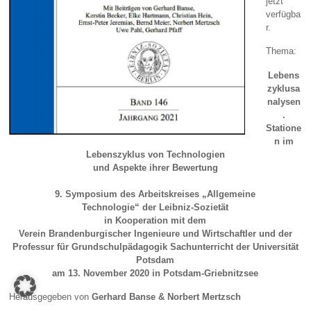
jetzt
verfügba
r.
Thema:
Lebens
zyklusa
nalysen
.
Statione
n im
Lebenszyklus von Technologien
und Aspekte ihrer Bewertung
9. Symposium des Arbeitskreises „Allgemeine
Technologie“ der Leibniz-Sozietät
in Kooperation mit dem
Verein Brandenburgischer Ingenieure und Wirtschaftler
und der
Professur für Grundschulpädagogik Sachunterricht
der Universität
Potsdam
am 13. November 2020 in Potsdam-Griebnitzsee
Herausgegeben von
Gerhard Banse & Norbert Mertzsch