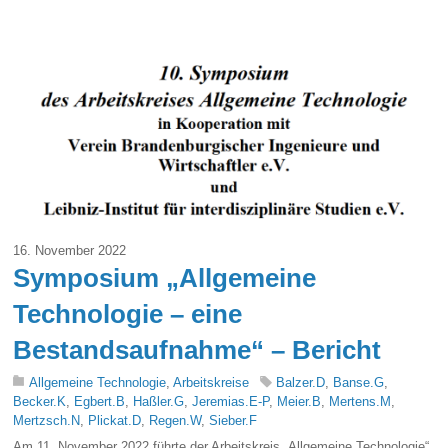
16. November 2022
Symposium „Allgemeine
Technologie – eine
Bestandsaufnahme“ – Bericht
Allgemeine Technologie
,
Arbeitskreise
Balzer.D
,
Banse.G
,
Becker.K
,
Egbert.B
,
Haßler.G
,
Jeremias.E-P
,
Meier.B
,
Mertens.M
,
Mertzsch.N
,
Plickat.D
,
Regen.W
,
Sieber.F
Am 11. November 2022 führte der Arbeitskreis „Allgemeine Technologie“