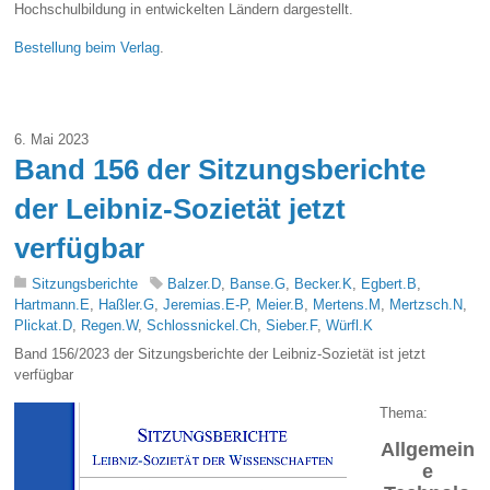
Hochschulbildung in entwickelten Ländern dargestellt.
Bestellung beim Verlag
.
6. Mai 2023
Band 156 der Sitzungsberichte
der Leibniz-Sozietät jetzt
verfügbar
Sitzungsberichte
Balzer.D
,
Banse.G
,
Becker.K
,
Egbert.B
,
Hartmann.E
,
Haßler.G
,
Jeremias.E-P
,
Meier.B
,
Mertens.M
,
Mertzsch.N
,
Plickat.D
,
Regen.W
,
Schlossnickel.Ch
,
Sieber.F
,
Würfl.K
B
and 15
6
/202
3
der Sitzungsberichte der Leibniz-Sozietät ist jetzt
verfügbar
Thema:
Allgemein
e