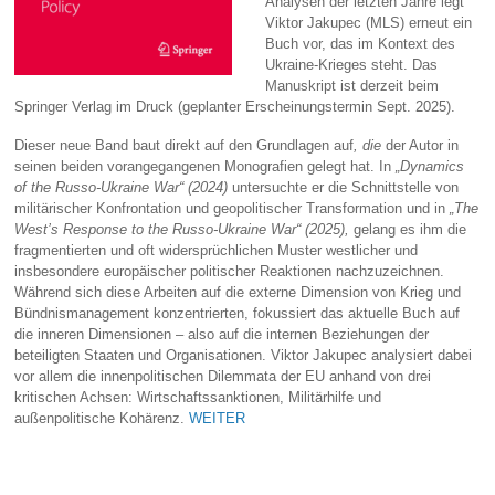
Analysen der letzten Jahre legt
Viktor Jakupec (MLS) erneut ein
Buch vor, das im Kontext des
Ukraine-Krieges steht. Das
Manuskript ist derzeit beim
Springer Verlag im Druck (geplanter Erscheinungstermin Sept. 2025).
Dieser neue Band baut direkt auf den Grundlagen auf
, die
der Autor in
seinen beiden vorangegangenen Monografien gelegt hat. In
„Dynamics
of the Russo-Ukraine War“ (2024)
untersuchte er die Schnittstelle von
militärischer Konfrontation und geopolitischer Transformation und in
„The
West’s Response to the Russo-Ukraine War“ (2025),
gelang es ihm die
fragmentierten und oft widersprüchlichen Muster westlicher und
insbesondere europäischer politischer Reaktionen nachzuzeichnen.
Während sich diese Arbeiten auf die externe Dimension von Krieg und
Bündnismanagement konzentrierten, fokussiert das aktuelle Buch auf
die inneren Dimensionen – also auf die internen Beziehungen der
beteiligten Staaten und Organisationen. Viktor Jakupec analysiert dabei
vor allem die innenpolitischen Dilemmata der EU anhand von drei
kritischen Achsen: Wirtschaftssanktionen, Militärhilfe und
außenpolitische Kohärenz.
WEITER