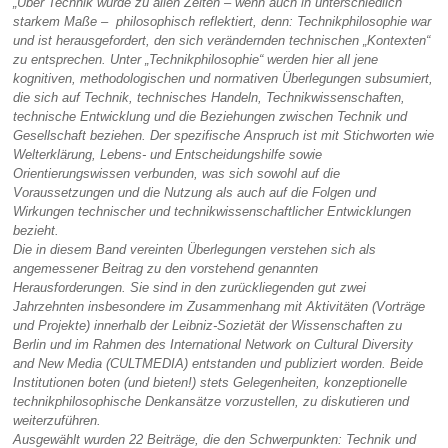
„Über Technik wurde zu allen Zeiten – wenn auch in unterschiedlich
starkem Maße –
philosophisch reflektiert, denn: Technikphilosophie war
und ist herausgefordert, den sich
verändernden technischen „Kontexten“
zu entsprechen. Unter „Technikphilosophie“ werden
hier all jene
kognitiven, methodologischen und normativen Überlegungen subsumiert,
die sich
auf Technik, technisches Handeln, Technikwissenschaften,
technische Entwicklung und die
Beziehungen zwischen Technik und
Gesellschaft beziehen. Der spezifische Anspruch ist mit
Stichworten wie
Welterklärung, Lebens- und Entscheidungshilfe sowie
Orientierungswissen
verbunden, was sich sowohl auf die
Voraussetzungen und die Nutzung als auch auf die Folgen
und
Wirkungen technischer und technikwissenschaftlicher Entwicklungen
bezieht.
Die in diesem Band vereinten Überlegungen verstehen sich als
angemessener Beitrag zu
den vorstehend genannten
Herausforderungen. Sie sind in den zurückliegenden gut zwei
Jahrzehnten insbesondere im Zusammenhang mit Aktivitäten (Vorträge
und Projekte)
innerhalb der Leibniz-Sozietät der Wissenschaften zu
Berlin und im Rahmen des International
Network on Cultural Diversity
and New Media (CULTMEDIA) entstanden und publiziert
worden. Beide
Institutionen boten (und bieten!) stets Gelegenheiten, konzeptionelle
technikphilosophische Denkansätze vorzustellen, zu diskutieren und
weiterzuführen.
Ausgewählt wurden 22 Beiträge, die den Schwerpunkten:
Technik und