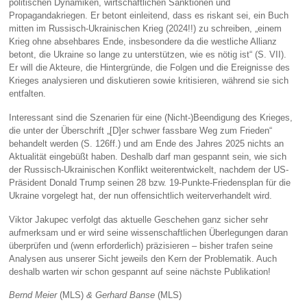
politischen Dynamiken, wirtschaftlichen Sanktionen und
Propagandakriegen. Er betont einleitend, dass es riskant sei, ein Buch
mitten im Russisch-Ukrainischen Krieg (2024!!) zu schreiben, „einem
Krieg ohne absehbares Ende, insbesondere da die westliche Allianz
betont, die Ukraine so lange zu unterstützen, wie es nötig ist“ (S. VII).
Er will die Akteure, die Hintergründe, die Folgen und die Ereignisse des
Krieges analysieren und diskutieren sowie kritisieren, während sie sich
entfalten.
Interessant sind die Szenarien für eine (Nicht-)Beendigung des Krieges,
die unter der Überschrift „[D]er schwer fassbare Weg zum Frieden“
behandelt werden (S. 126ff.) und am Ende des Jahres 2025 nichts an
Aktualität eingebüßt haben. Deshalb darf man gespannt sein, wie sich
der Russisch-Ukrainischen Konflikt weiterentwickelt, nachdem der US-
Präsident Donald Trump seinen 28 bzw. 19-Punkte-Friedensplan für die
Ukraine vorgelegt hat, der nun offensichtlich weiterverhandelt wird.
Viktor Jakupec verfolgt das aktuelle Geschehen ganz sicher sehr
aufmerksam und er wird seine wissenschaftlichen Überlegungen daran
überprüfen und (wenn erforderlich) präzisieren – bisher trafen seine
Analysen aus unserer Sicht jeweils den Kern der Problematik. Auch
deshalb warten wir schon gespannt auf seine nächste Publikation!
Bernd Meier
(MLS)
& Gerhard Banse
(MLS)