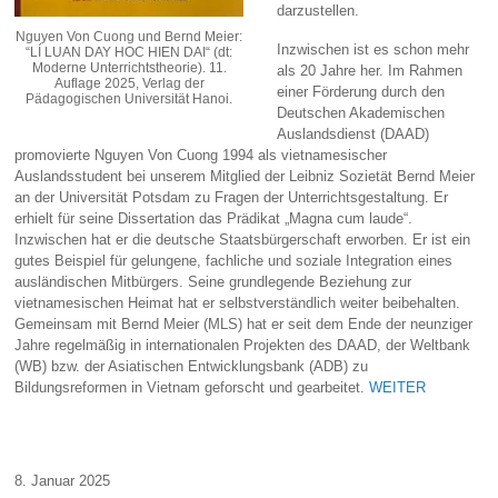
darzustellen.
Nguyen Von Cuong und Bernd Meier:
Inzwischen ist es schon mehr
“LÍ LUAN DAY HOC HIEN DAI“ (dt:
Moderne Unterrichtstheorie). 11.
als 20 Jahre her. Im Rahmen
Auflage 2025, Verlag der
einer Förderung durch den
Pädagogischen Universität Hanoi.
Deutschen Akademischen
Auslandsdienst (DAAD)
promovierte Nguyen Von Cuong 1994 als vietnamesischer
Auslandsstudent bei unserem Mitglied der Leibniz Sozietät Bernd Meier
an der Universität Potsdam zu Fragen der Unterrichtsgestaltung. Er
erhielt für seine Dissertation das Prädikat „Magna cum laude“.
Inzwischen hat er die deutsche Staatsbürgerschaft erworben. Er ist ein
gutes Beispiel für gelungene, fachliche und soziale Integration eines
ausländischen Mitbürgers. Seine grundlegende Beziehung zur
vietnamesischen Heimat hat er selbstverständlich weiter beibehalten.
Gemeinsam mit Bernd Meier (MLS) hat er seit dem Ende der neunziger
Jahre regelmäßig in internationalen Projekten des DAAD, der Weltbank
(WB) bzw. der Asiatischen Entwicklungsbank (ADB) zu
Bildungsreformen in Vietnam geforscht und gearbeitet.
WEITER
8. Januar 2025