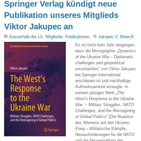
Springer Verlag kündigt neue
Publikation unseres Mitglieds
Viktor Jakupec an
Ausserhalb der LS
,
Mitglieder
,
Publikationen
Jakupec.V
,
Meier.B
Es ist noch kein Jahr vergangen,
dass die Monographie „
Dynamics
of the Ukraine War – Diplomatic
challenges and geopolitical
uncertainties
” von Viktor Jakupec
bei Springer International
erschienen ist und nachhaltige
Aufmerksamkeit erzeugte. In
seinem jetzigen Werk „
The
West’s Response to the Ukraine
War – Military Struggles, NATO
Challenges, and the Reimagining
of Global Politics
” [Die Reaktion
des Westens auf den Ukraine-
Krieg – Militärische Kämpfe,
Herausforderungen für die NATO
und die Neugestaltung der