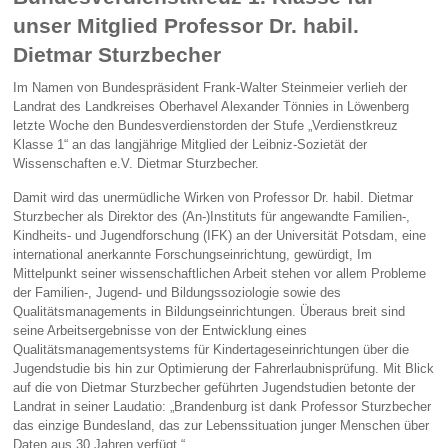
unser Mitglied Professor Dr. habil.
Dietmar Sturzbecher
Im Namen von Bundespräsident Frank-Walter Steinmeier verlieh der
Landrat des Landkreises Oberhavel Alexander Tönnies in Löwenberg
letzte Woche den Bundesverdienstorden der Stufe „Verdienstkreuz
Klasse 1“ an das langjährige Mitglied der Leibniz-Sozietät der
Wissenschaften e.V. Dietmar Sturzbecher.
Damit wird das unermüdliche Wirken von Professor Dr. habil. Dietmar
Sturzbecher als Direktor des (An-)Instituts für angewandte Familien-,
Kindheits- und Jugendforschung (IFK) an der Universität Potsdam, eine
international anerkannte Forschungseinrichtung, gewürdigt, Im
Mittelpunkt seiner wissenschaftlichen Arbeit stehen vor allem Probleme
der Familien-, Jugend- und Bildungssoziologie sowie des
Qualitätsmanagements in Bildungseinrichtungen. Überaus breit sind
seine Arbeitsergebnisse von der Entwicklung eines
Qualitätsmanagementsystems für Kindertageseinrichtungen über die
Jugendstudie bis hin zur Optimierung der Fahrerlaubnisprüfung. Mit Blick
auf die von Dietmar Sturzbecher geführten Jugendstudien betonte der
Landrat in seiner Laudatio: „Brandenburg ist dank Professor Sturzbecher
das einzige Bundesland, das zur Lebenssituation junger Menschen über
Daten aus 30 Jahren verfügt.“