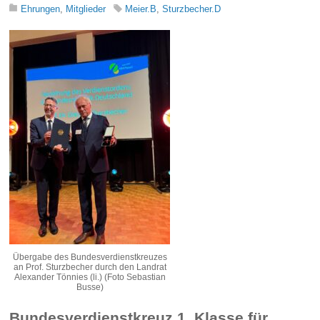
Ehrungen
,
Mitglieder
Meier.B
,
Sturzbecher.D
Übergabe des Bundesverdienstkreuzes
an Prof. Sturzbecher durch den Landrat
Alexander Tönnies (li.) (Foto Sebastian
Busse)
Bundesverdienstkreuz 1. Klasse für