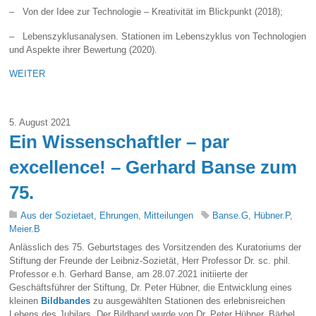
– Von der Idee zur Technologie – Kreativität im Blickpunkt (2018);
– Lebenszyklusanalysen. Stationen im Lebenszyklus von Technologien
und Aspekte ihrer Bewertung (2020).
WEITER
5. August 2021
Ein Wissenschaftler – par
excellence! – Gerhard Banse zum
75.
Aus der Sozietaet
,
Ehrungen
,
Mitteilungen
Banse.G
,
Hübner.P
,
Meier.B
Anlässlich des 75. Geburtstages des Vorsitzenden des Kuratoriums der
Stiftung der Freunde der Leibniz-Sozietät, Herr Professor Dr. sc. phil.
Professor e.h. Gerhard Banse, am 28.07.2021 initiierte der
Geschäftsführer der Stiftung, Dr. Peter Hübner, die Entwicklung eines
kleinen
Bildbandes
zu ausgewählten Stationen des erlebnisreichen
Lebens des Jubilars. Der Bildband wurde von Dr. Peter Hübner, Bärbel