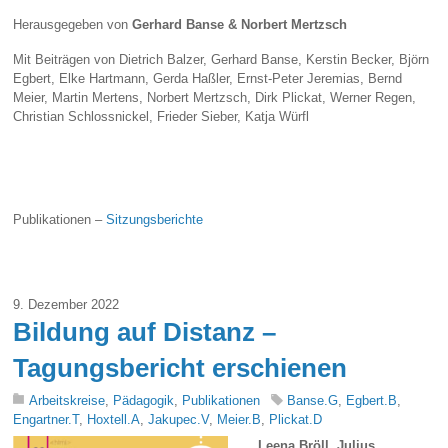
Herausgegeben von
Gerhard Banse & Norbert Mertzsch
Mit Beiträgen von Dietrich Balzer, Gerhard Banse, Kerstin Becker, Björn
Egbert, Elke Hartmann, Gerda Haßler, Ernst-Peter Jeremias, Bernd
Meier, Martin Mertens, Norbert Mertzsch, Dirk Plickat, Werner Regen,
Christian Schlossnickel, Frieder Sieber, Katja Würfl
Publikationen –
Sitzungsberichte
9. Dezember 2022
Bildung auf Distanz –
Tagungsbericht erschienen
Arbeitskreise
,
Pädagogik
,
Publikationen
Banse.G
,
Egbert.B
,
Engartner.T
,
Hoxtell.A
,
Jakupec.V
,
Meier.B
,
Plickat.D
Leena Bröll, Julius