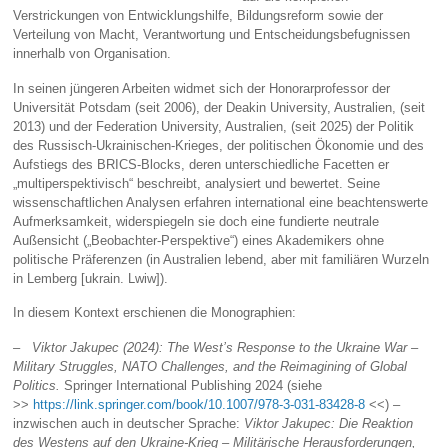
Verstrickungen von Entwicklungshilfe, Bildungsreform sowie der
Verteilung von Macht, Verantwortung und Entscheidungsbefugnissen
innerhalb von Organisation.
In seinen jüngeren Arbeiten widmet sich der Honorarprofessor der
Universität Potsdam (seit 2006), der Deakin University, Australien, (seit
2013) und der Federation University, Australien, (seit 2025) der Politik
des Russisch-Ukrainischen-Krieges, der politischen Ökonomie und des
Aufstiegs des BRICS-Blocks, deren unterschiedliche Facetten er
„multiperspektivisch“ beschreibt, analysiert und bewertet. Seine
wissenschaftlichen Analysen erfahren international eine beachtenswerte
Aufmerksamkeit, widerspiegeln sie doch eine fundierte neutrale
Außensicht („Beobachter-Perspektive“) eines Akademikers ohne
politische Präferenzen (in Australien lebend, aber mit familiären Wurzeln
in Lemberg [ukrain. Lwiw]).
In diesem Kontext erschienen die Monographien:
– Viktor Jakupec (2024): The West’s Response to the Ukraine War –
Military Struggles, NATO Challenges, and the Reimagining of Global
Politics.
Springer International Publishing 2024 (siehe
>>
https://link.springer.com/book/10.1007/978-3-031-83428-8
<<) –
inzwischen auch in deutscher Sprache:
Viktor Jakupec: Die Reaktion
des Westens auf den Ukraine-Krieg – Militärische Herausforderungen,