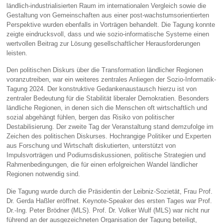
ländlich-industrialisierten Raum im internationalen Vergleich sowie die
Gestaltung von Gemeinschaften aus einer post-wachstumsorientierten
Perspektive wurden ebenfalls in Vorträgen behandelt. Die Tagung konnte
zeigte eindrucksvoll, dass und wie sozio-informatische Systeme einen
wertvollen Beitrag zur Lösung gesellschaftlicher Herausforderungen
leisten.
Den politischen Diskurs über die Transformation ländlicher Regionen
voranzutreiben, war ein weiteres zentrales Anliegen der Sozio-Informatik-
Tagung 2024. Der konstruktive Gedankenaustausch hierzu ist von
zentraler Bedeutung für die Stabilität liberaler Demokratien. Besonders
ländliche Regionen, in denen sich die Menschen oft wirtschaftlich und
sozial abgehängt fühlen, bergen das Risiko von politischer
Destabilisierung. Der zweite Tag der Veranstaltung stand demzufolge im
Zeichen des politischen Diskurses. Hochrangige Politiker und Experten
aus Forschung und Wirtschaft diskutierten, unterstützt von
Impulsvorträgen und Podiumsdiskussionen, politische Strategien und
Rahmenbedingungen, die für einen erfolgreichen Wandel ländlicher
Regionen notwendig sind.
Die Tagung wurde durch die Präsidentin der Leibniz-Sozietät, Frau Prof.
Dr. Gerda Haßler eröffnet. Keynote-Speaker des ersten Tages war Prof.
Dr.-Ing. Peter Brödner (MLS). Prof. Dr. Volker Wulf (MLS) war nicht nur
führend an der ausgezeichneten Organisation der Tagung beteiligt,