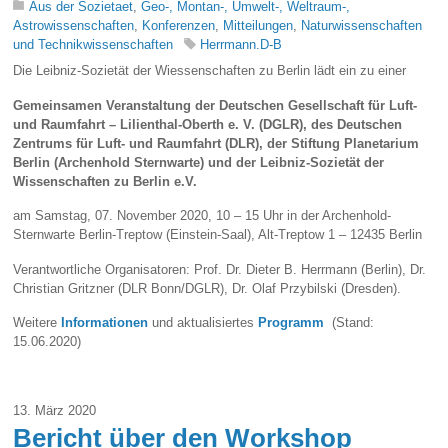
Aus der Sozietaet
,
Geo-, Montan-, Umwelt-, Weltraum-,
Astrowissenschaften
,
Konferenzen
,
Mitteilungen
,
Naturwissenschaften
und Technikwissenschaften
Herrmann.D-B
Die Leibniz-Sozietät der Wiessenschaften zu Berlin lädt ein zu einer
Gemeinsamen Veranstaltung der Deutschen Gesellschaft für Luft-
und Raumfahrt – Lilienthal-Oberth e. V. (DGLR), des Deutschen
Zentrums für Luft- und Raumfahrt (DLR), der Stiftung Planetarium
Berlin (Archenhold Sternwarte) und der Leibniz-Sozietät der
Wissenschaften zu Berlin e.V
.
am Samstag, 07. November 2020, 10 – 15 Uhr in der Archenhold-
Sternwarte Berlin-Treptow (Einstein-Saal), Alt-Treptow 1 – 12435 Berlin
Verantwortliche Organisatoren: Prof. Dr. Dieter B. Herrmann (Berlin), Dr.
Christian Gritzner (DLR Bonn/DGLR), Dr. Olaf Przybilski (Dresden).
Weitere
Informationen
und aktualisiertes
Programm
(Stand:
15.06.2020)
13. März 2020
Bericht über den Workshop