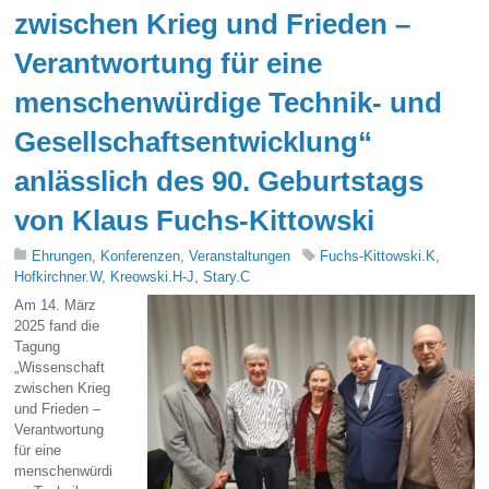
zwischen Krieg und Frieden –
Verantwortung für eine
menschenwürdige Technik- und
Gesellschaftsentwicklung“
anlässlich des 90. Geburtstags
von Klaus Fuchs-Kittowski
Ehrungen
,
Konferenzen
,
Veranstaltungen
Fuchs-Kittowski.K
,
Hofkirchner.W
,
Kreowski.H-J
,
Stary.C
Am 14. März
2025 fand die
Tagung
„Wissenschaft
zwischen Krieg
und Frieden –
Verantwortung
für eine
menschenwürdi