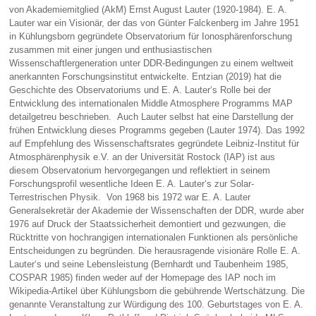
von Akademiemitglied (AkM) Ernst August Lauter (1920-1984). E. A.
Lauter war ein Visionär, der das von Günter Falckenberg im Jahre 1951
in Kühlungsborn gegründete Observatorium für Ionosphärenforschung
zusammen mit einer jungen und enthusiastischen
Wissenschaftlergeneration unter DDR-Bedingungen zu einem weltweit
anerkannten Forschungsinstitut entwickelte. Entzian (2019) hat die
Geschichte des Observatoriums und E. A. Lauter‘s Rolle bei der
Entwicklung des internationalen Middle Atmosphere Programms MAP
detailgetreu beschrieben. Auch Lauter selbst hat eine Darstellung der
frühen Entwicklung dieses Programms gegeben (Lauter 1974). Das 1992
auf Empfehlung des Wissenschaftsrates gegründete Leibniz-Institut für
Atmosphärenphysik e.V. an der Universität Rostock (IAP) ist aus
diesem Observatorium hervorgegangen und reflektiert in seinem
Forschungsprofil wesentliche Ideen E. A. Lauter‘s zur Solar-
Terrestrischen Physik. Von 1968 bis 1972 war E. A. Lauter
Generalsekretär der Akademie der Wissenschaften der DDR, wurde aber
1976 auf Druck der Staatssicherheit demontiert und gezwungen, die
Rücktritte von hochrangigen internationalen Funktionen als persönliche
Entscheidungen zu begründen. Die herausragende visionäre Rolle E. A.
Lauter‘s und seine Lebensleistung (Bernhardt und Taubenheim 1985,
COSPAR 1985) finden weder auf der Homepage des IAP noch im
Wikipedia-Artikel über Kühlungsborn die gebührende Wertschätzung. Die
genannte Veranstaltung zur Würdigung des 100. Geburtstages von E. A.