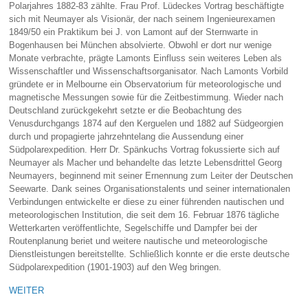
Polarjahres 1882-83 zählte. Frau Prof. Lüdeckes Vortrag beschäftigte
sich mit Neumayer als Visionär, der nach seinem Ingenieurexamen
1849/50 ein Praktikum bei J. von Lamont auf der Sternwarte in
Bogenhausen bei München absolvierte. Obwohl er dort nur wenige
Monate verbrachte, prägte Lamonts Einfluss sein weiteres Leben als
Wissenschaftler und Wissenschaftsorganisator. Nach Lamonts Vorbild
gründete er in Melbourne ein Observatorium für meteorologische und
magnetische Messungen sowie für die Zeitbestimmung. Wieder nach
Deutschland zurückgekehrt setzte er die Beobachtung des
Venusdurchgangs 1874 auf den Kerguelen und 1882 auf Südgeorgien
durch und propagierte jahrzehntelang die Aussendung einer
Südpolarexpedition. Herr Dr. Spänkuchs Vortrag fokussierte sich auf
Neumayer als Macher und behandelte das letzte Lebensdrittel Georg
Neumayers, beginnend mit seiner Ernennung zum Leiter der Deutschen
Seewarte. Dank seines Organisationstalents und seiner internationalen
Verbindungen entwickelte er diese zu einer führenden nautischen und
meteorologischen Institution, die seit dem 16. Februar 1876 tägliche
Wetterkarten veröffentlichte, Segelschiffe und Dampfer bei der
Routenplanung beriet und weitere nautische und meteorologische
Dienstleistungen bereitstellte. Schließlich konnte er die erste deutsche
Südpolarexpedition (1901-1903) auf den Weg bringen.
WEITER