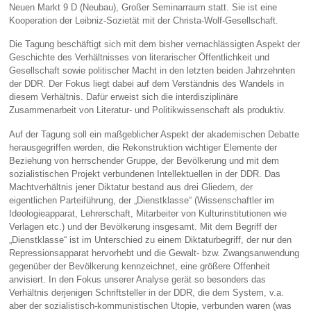
Neuen Markt 9 D (Neubau), Großer Seminarraum statt. Sie ist eine
Kooperation der Leibniz-Sozietät mit der Christa-Wolf-Gesellschaft.
Die Tagung beschäftigt sich mit dem bisher vernachlässigten Aspekt der
Geschichte des Verhältnisses von literarischer Öffentlichkeit und
Gesellschaft sowie politischer Macht in den letzten beiden Jahrzehnten
der DDR. Der Fokus liegt dabei auf dem Verständnis des Wandels in
diesem Verhältnis. Dafür erweist sich die interdisziplinäre
Zusammenarbeit von Literatur- und Politikwissenschaft als produktiv.
Auf der Tagung soll ein maßgeblicher Aspekt der akademischen Debatte
herausgegriffen werden, die Rekonstruktion wichtiger Elemente der
Beziehung von herrschender Gruppe, der Bevölkerung und mit dem
sozialistischen Projekt verbundenen Intellektuellen in der DDR. Das
Machtverhältnis jener Diktatur bestand aus drei Gliedern, der
eigentlichen Parteiführung, der „Dienstklasse“ (Wissenschaftler im
Ideologieapparat, Lehrerschaft, Mitarbeiter von Kulturinstitutionen wie
Verlagen etc.) und der Bevölkerung insgesamt. Mit dem Begriff der
„Dienstklasse“ ist im Unterschied zu einem Diktaturbegriff, der nur den
Repressionsapparat hervorhebt und die Gewalt- bzw. Zwangsanwendung
gegenüber der Bevölkerung kennzeichnet, eine größere Offenheit
anvisiert. In den Fokus unserer Analyse gerät so besonders das
Verhältnis derjenigen Schriftsteller in der DDR, die dem System, v.a.
aber der sozialistisch-kommunistischen Utopie, verbunden waren (was