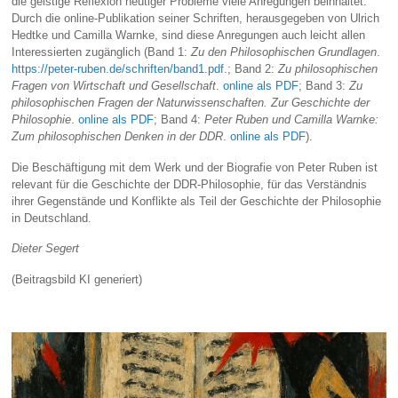
die geistige Reflexion heutiger Probleme viele Anregungen beinhaltet.
Durch die online-Publikation seiner Schriften, herausgegeben von Ulrich
Hedtke und Camilla Warnke, sind diese Anregungen auch leicht allen
Interessierten zugänglich (Band 1:
Zu den Philosophischen Grundlagen
.
https://peter-ruben.de/schriften/band1.pdf
.; Band 2:
Zu philosophischen
Fragen von Wirtschaft und Gesellschaft
.
online als PDF
; Band 3:
Zu
philosophischen Fragen der Naturwissenschaften. Zur Geschichte der
Philosophie
.
online als PDF
; Band 4:
Peter Ruben und Camilla Warnke:
Zum philosophischen Denken in der DDR
.
online als PDF
).
Die Beschäftigung mit dem Werk und der Biografie von Peter Ruben ist
relevant für die Geschichte der DDR-Philosophie, für das Verständnis
ihrer Gegenstände und Konflikte als Teil der Geschichte der Philosophie
in Deutschland.
Dieter Segert
(Beitragsbild KI generiert)