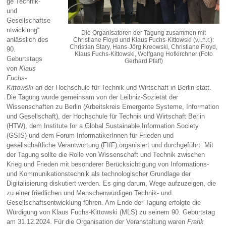
ge Technik-
und
Gesellschaftse
ntwicklung“
Die Organisatoren der Tagung zusammen mit
anlässlich des
Christiane Floyd und Klaus Fuchs-Kittowski (v.l.n.r.):
Christian Stary, Hans-Jörg Kreowski, Christiane Floyd,
90.
Klaus Fuchs-Kittowski, Wolfgang Hofkirchner (Foto
Geburtstags
Gerhard Pfaff)
von
Klaus
Fuchs-
Kittowski
an der Hochschule für Technik und Wirtschaft in Berlin statt.
Die Tagung wurde gemeinsam von der Leibniz-Sozietät der
Wissenschaften zu Berlin (Arbeitskreis Emergente Systeme, Information
und Gesellschaft), der Hochschule für Technik und Wirtschaft Berlin
(HTW), dem Institute for a Global Sustainable Information Society
(GSIS) und dem Forum InformatikerInnen für Frieden und
gesellschaftliche Verantwortung (FIfF) organisiert und durchgeführt. Mit
der Tagung sollte die Rolle von Wissenschaft und Technik zwischen
Krieg und Frieden mit besonderer Berücksichtigung von Informations-
und Kommunikationstechnik als technologischer Grundlage der
Digitalisierung diskutiert werden. Es ging darum, Wege aufzuzeigen, die
zu einer friedlichen und Menschenwürdigen Technik- und
Gesellschaftsentwicklung führen. Am Ende der Tagung erfolgte die
Würdigung von Klaus Fuchs-Kittowski (MLS) zu seinem 90. Geburtstag
am 31.12.2024. Für die Organisation der Veranstaltung waren
Frank