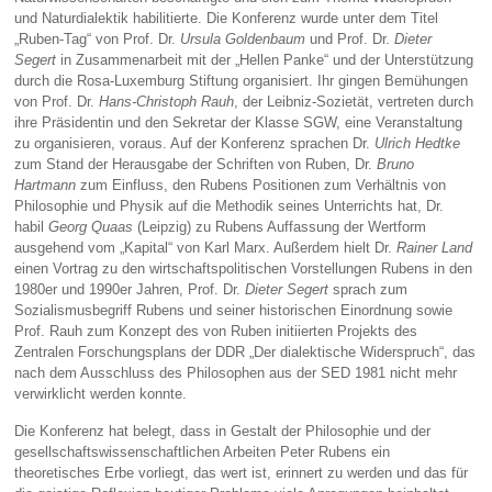
und Naturdialektik habilitierte. Die Konferenz wurde unter dem Titel
„Ruben-Tag“ von Prof. Dr.
Ursula Goldenbaum
und Prof. Dr.
Dieter
Segert
in Zusammenarbeit mit der „Hellen Panke“ und der Unterstützung
durch die Rosa-Luxemburg Stiftung organisiert. Ihr gingen Bemühungen
von Prof. Dr.
Hans-Christoph Rauh
, der Leibniz-Sozietät, vertreten durch
ihre Präsidentin und den Sekretar der Klasse SGW, eine Veranstaltung
zu organisieren, voraus. Auf der Konferenz sprachen Dr.
Ulrich Hedtke
zum Stand der Herausgabe der Schriften von Ruben, Dr.
Bruno
Hartmann
zum Einfluss, den Rubens Positionen zum Verhältnis von
Philosophie und Physik auf die Methodik seines Unterrichts hat, Dr.
habil
Georg Quaas
(Leipzig) zu Rubens Auffassung der Wertform
ausgehend vom „Kapital“ von Karl Marx. Außerdem hielt Dr.
Rainer Land
einen Vortrag zu den wirtschaftspolitischen Vorstellungen Rubens in den
1980er und 1990er Jahren, Prof. Dr.
Dieter Segert
sprach zum
Sozialismusbegriff Rubens und seiner historischen Einordnung sowie
Prof. Rauh zum Konzept des von Ruben initiierten Projekts des
Zentralen Forschungsplans der DDR „Der dialektische Widerspruch“, das
nach dem Ausschluss des Philosophen aus der SED 1981 nicht mehr
verwirklicht werden konnte.
Die Konferenz hat belegt, dass in Gestalt der Philosophie und der
gesellschaftswissenschaftlichen Arbeiten Peter Rubens ein
theoretisches Erbe vorliegt, das wert ist, erinnert zu werden und das für