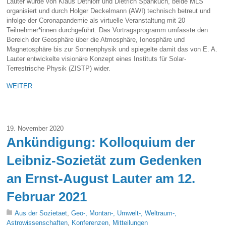
Lauter wurde von Klaus Dethloff und Dietrich Spänkuch, beide MLS
organisiert und durch Holger Deckelmann (AWI) technisch betreut und
infolge der Coronapandemie als virtuelle Veranstaltung mit 20
Teilnehmer*innen durchgeführt. Das Vortragsprogramm umfasste den
Bereich der Geosphäre über die Atmosphäre, Ionosphäre und
Magnetosphäre bis zur Sonnenphysik und spiegelte damit das von E. A.
Lauter entwickelte visionäre Konzept eines Instituts für Solar-
Terrestrische Physik (ZISTP) wider.
WEITER
19. November 2020
Ankündigung: Kolloquium der
Leibniz-Sozietät zum Gedenken
an Ernst-August Lauter am 12.
Februar 2021
Aus der Sozietaet
,
Geo-, Montan-, Umwelt-, Weltraum-,
Astrowissenschaften
,
Konferenzen
,
Mitteilungen