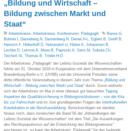
„Bildung und Wirtschaft –
Bildung zwischen Markt und
Staat“
Arbeitskreise
,
Arbeitskreise
,
Konferenzen
,
Pädagogik
Banse.G
,
Büttner.I
,
Danneberg.N
,
Dannenberg.N
,
Dienel.H-L
,
Egbert.B
,
Greiff.B
,
Heinrich.F
,
Hölterhoff.D
,
Holzendorf.U
,
Hütter.A
,
Johannsen.B
,
Lechler.D
,
Lemme.A
,
Meier.B
,
Paprocki.A
,
Seim.M
,
Sobota.Ch
,
Teichert.St
,
Thomas.B
,
Tröder.H-O
Der Arbeitskreis „Pädagogik“ der Leibniz-Sozietät der Wissenschaften
führte am 01. Oktober 2019 in Kooperation mit dem Unternehmerverband
Brandenburg-Berlin e.V. (UVBB) und der Universität Potsdam seine
dritte öffentliche Veranstaltung in diesem Jahr zum Thema
„Bildung und
Wirtschaft – Bildung zwischen Markt und Staat“
durch. Zuvor widmete
sich der Arbeitskreis im Mai in einer überaus gut besuchten
Tagung
Aspekten der
Qualitätssicherung in Bildungsinstitutionen – von der Kita
bis zur Fahrschule
und im Juni grundlegenden Fragen der
Interkulturellen
Koedukation in der Berufsausbildung
. Berücksichtigen wir darüber
hinaus noch, dass inzwischen der Band 56 der „Abhandlungen der
Leibniz-Sozietät der Wissenschaften“ mit dem Titel
„Die Auswirkungen
des Rechtspopulismus auf die Entwicklung das Bildungswesens“
erschienen ist, so kann der Arbeitskreis „Pädagogik“ für das laufende