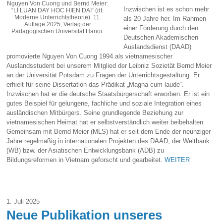
Nguyen Von Cuong und Bernd Meier:
Inzwischen ist es schon mehr
“LÍ LUAN DAY HOC HIEN DAI“ (dt:
Moderne Unterrichtstheorie). 11.
als 20 Jahre her. Im Rahmen
Auflage 2025, Verlag der
einer Förderung durch den
Pädagogischen Universität Hanoi.
Deutschen Akademischen
Auslandsdienst (DAAD)
promovierte Nguyen Von Cuong 1994 als vietnamesischer
Auslandsstudent bei unserem Mitglied der Leibniz Sozietät Bernd Meier
an der Universität Potsdam zu Fragen der Unterrichtsgestaltung. Er
erhielt für seine Dissertation das Prädikat „Magna cum laude“.
Inzwischen hat er die deutsche Staatsbürgerschaft erworben. Er ist ein
gutes Beispiel für gelungene, fachliche und soziale Integration eines
ausländischen Mitbürgers. Seine grundlegende Beziehung zur
vietnamesischen Heimat hat er selbstverständlich weiter beibehalten.
Gemeinsam mit Bernd Meier (MLS) hat er seit dem Ende der neunziger
Jahre regelmäßig in internationalen Projekten des DAAD, der Weltbank
(WB) bzw. der Asiatischen Entwicklungsbank (ADB) zu
Bildungsreformen in Vietnam geforscht und gearbeitet.
WEITER
1. Juli 2025
Neue Publikation unseres