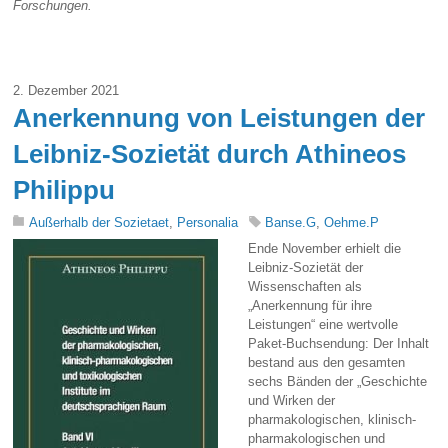
Forschungen.
2. Dezember 2021
Anerkennung von Leistungen der
Leibniz-Sozietät durch Athineos
Philippu
Außerhalb der Sozietaet
,
Personalia
Banse.G
,
Oehme.P
Ende November erhielt die
Leibniz-Sozietät der
Wissenschaften als
„Anerkennung für ihre
Leistungen“ eine wertvolle
Paket-Buchsendung: Der Inhalt
bestand aus den gesamten
sechs Bänden der „Geschichte
und Wirken der
pharmakologischen, klinisch-
pharmakologischen und