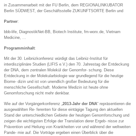
in Zusammenarbeit mit der FU Berlin, dem REGIONALINKUBATOR
Berlin SÜDWEST, der Geschäftsstelle ZUKUNFTSORTE Berlin und
Partner
:
bbb-life, DiagnostikNet-BB, Biotech Institute, fm-worx.de, Vietnam
Medicine, …
Programminhalt
:
Mit der 30. Leibnizkonferenz würdigt das Leibniz-Institut für
interdisziplinäre Studien (LIFIS e.V.) den 70. Jahrestag der Entdeckung
der DNA, dem zentralen Molekül der Genomfor- schung. Diese
Entdeckung in der Molekularbiologie war grundlegend für die heutige
Biome- dizin und ist von unendlich großer Bedeutung für die
menschliche Gesellschaft. Moderne Medizin ist heute ohne
Genomforschung nicht mehr denkbar.
Wie auf der Vorgängerkonferenz „
2013-Jahr der DNA
“ repräsentieren die
ausgewählten Re- ferenten für diese eintägige Tagung den aktuellen
Stand der unterschiedlichen Gebiete der heutigen Genomforschung und
zeigen die wichtigsten Erfolge der Translation derer Ergeb- nisse zur
Prävention und Heilung von Krankheiten vor und während der weltweiten
Pande- mie auf. Die Vorträge ergeben einen Überblick über die