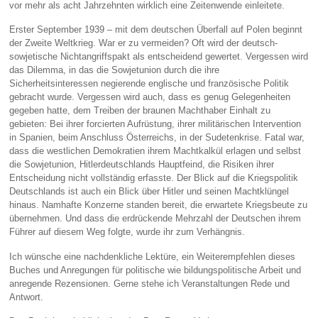
vor mehr als acht Jahrzehnten wirklich eine Zeitenwende einleitete.
Erster September 1939 – mit dem deutschen Überfall auf Polen beginnt
der Zweite Weltkrieg. War er zu vermeiden? Oft wird der deutsch-
sowjetische Nichtangriffspakt als entscheidend gewertet. Vergessen wird
das Dilemma, in das die Sowjetunion durch die ihre
Sicherheitsinteressen negierende englische und französische Politik
gebracht wurde. Vergessen wird auch, dass es genug Gelegenheiten
gegeben hatte, dem Treiben der braunen Machthaber Einhalt zu
gebieten: Bei ihrer forcierten Aufrüstung, ihrer militärischen Intervention
in Spanien, beim Anschluss Österreichs, in der Sudetenkrise. Fatal war,
dass die westlichen Demokratien ihrem Machtkalkül erlagen und selbst
die Sowjetunion, Hitlerdeutschlands Hauptfeind, die Risiken ihrer
Entscheidung nicht vollständig erfasste. Der Blick auf die Kriegspolitik
Deutschlands ist auch ein Blick über Hitler und seinen Machtklüngel
hinaus. Namhafte Konzerne standen bereit, die erwartete Kriegsbeute zu
übernehmen. Und dass die erdrückende Mehrzahl der Deutschen ihrem
Führer auf diesem Weg folgte, wurde ihr zum Verhängnis.
Ich wünsche eine nachdenkliche Lektüre, ein Weiterempfehlen dieses
Buches und Anregungen für politische wie bildungspolitische Arbeit und
anregende Rezensionen. Gerne stehe ich Veranstaltungen Rede und
Antwort.