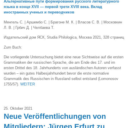
Альтернативные пути формирования русского литературного
языка в конце
XVII
— первой трети
XVIII
века. Вклад
иностранных ученых и переводчиков
Менгель С. | Аршембо С. | Брагоне М. К. | Власов С. В. | Московкин
Л. В. | Грбич Д. | Челбаева Т.
Издательский дом ЯСК, Studia Philologica, Москва 2021, 328 страниц
Zum Buch:
Die vorliegende Untersuchung bietet eine neue Sichtweise auf die ersten
Grammatiken der russischen Sprache, die am Ende des 17. und im
ersten Drittel des 18. Jahrhunderts von ausländischen Autoren verfasst
wurden – ein gutes Halbesjahrhundert bevor die erste normative
Grammatik des Russischen in Russland selbst entstand (Lomonosov
1755/57).
WEITER
25. Oktober 2021
Neue Veröffentlichungen von
Mitgliedern: Jürgen Erfurt zu