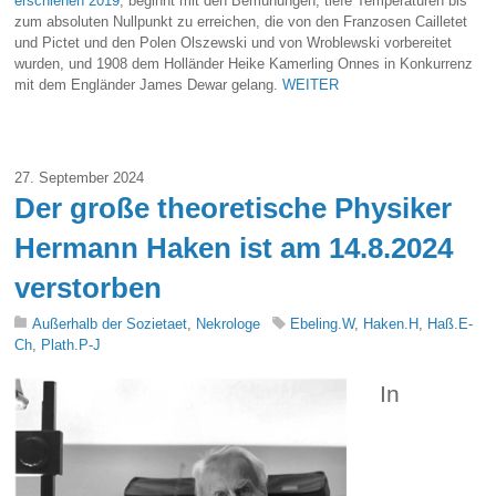
erschienen 2019
, beginnt mit den Bemühungen, tiefe Temperaturen bis
zum absoluten Nullpunkt zu erreichen, die von den Franzosen Cailletet
und Pictet und den Polen Olszewski und von Wroblewski vorbereitet
wurden, und 1908 dem Holländer Heike Kamerling Onnes in Konkurrenz
mit dem Engländer James Dewar gelang.
WEITER
27. September 2024
Der große theoretische Physiker
Hermann Haken ist am 14.8.2024
verstorben
Außerhalb der Sozietaet
,
Nekrologe
Ebeling.W
,
Haken.H
,
Haß.E-
Ch
,
Plath.P-J
In