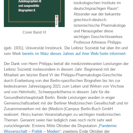
toxikologischen Institute im
deutschsprachigen Raum“.
Absender war der bekannte
griechisch-deutsch-
österreichische Pharmakologe
und Herausgeber diese
Cover Band VI
wichtigen Geschichtswerkes
Professor Athineos Philippu
(geb. 1931), Universität Innsbruck. Die Leibniz Sozietät hat über ihn und
sein Werk
bereits im März dieses Jahres auf ihrer Web-Seite informiert
.
Der Dank von Herrn Philippu betraf die medizinrelevanten Leistungen der
Leibniz Sozietät insbesondere in diesem Jahr: Beginnend mit der
Mitarbeit am letzten Band VI der Philippu-Pharmakologie-Geschichte
durch Erarbeitung von drei Berlin-spezifischen Biografien bis hin zur
bedeutsamen Jahrestagung 2021 zum Leben und Wirken von Virchow
und von Helmholtz, Schwerpunktthema in diesem Jahr für die
Gesundheitshauptstadt Berlin. Beide Leistungen wurden in enger
Gemeinschaftsarbeit mit der Berliner Medizinischen Gesellschaft und im
Zusammenwirken mit der (Medizin-)Campus Berlin-Buch GmbH
realisiert. Hinzu kamen Veranstaltungen zu wichtigen medizinischen
Themen. Genannt seien hier lediglich zwei noch nicht sehr weit
zurückliegende: Erstens Mitte Oktober die Disputation „
Pandemie:
Wissenschaft – Politik – Medien
“; zweitens Ende Oktober der