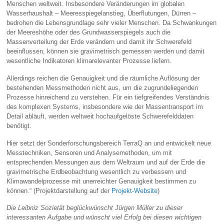
Menschen weltweit. Insbesondere Veränderungen im globalen
Wasserhaushalt – Meeresspiegelanstieg, Überflutungen, Dürren –
bedrohen die Lebensgrundlage sehr vieler Menschen. Da Schwankungen
der Meereshöhe oder des Grundwasserspiegels auch die
Massenverteilung der Erde verändern und damit ihr Schwerefeld
beeinflussen, können sie gravimetrisch gemessen werden und damit
wesentliche Indikatoren klimarelevanter Prozesse liefern.
Allerdings reichen die Genauigkeit und die räumliche Auflösung der
bestehenden Messmethoden nicht aus, um die zugrundeliegenden
Prozesse hinreichend zu verstehen. Für ein tiefgreifendes Verständnis
des komplexen Systems, insbesondere wie der Massentransport im
Detail abläuft, werden weltweit hochaufgelöste Schwerefelddaten
benötigt.
Hier setzt der Sonderforschungsbereich TerraQ an und entwickelt neue
Messtechniken, Sensoren und Analysemethoden, um mit
entsprechenden Messungen aus dem Weltraum und auf der Erde die
gravimetrische Erdbeobachtung wesentlich zu verbessern und
Klimawandelprozesse mit unerreichter Genauigkeit bestimmen zu
können.“ (Projektdarstellung auf der
Projekt-Website
)
Die Leibniz Sozietät beglückwünscht Jürgen Müller zu dieser
interessanten Aufgabe und wünscht viel Erfolg bei diesen wichtigen