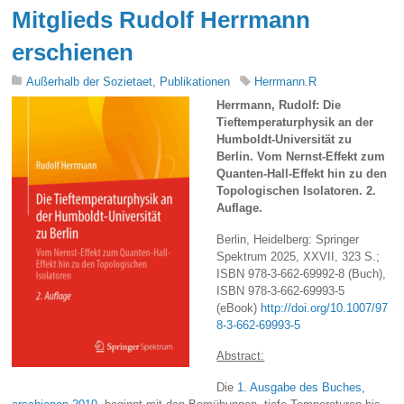
Mitglieds Rudolf Herrmann
erschienen
Außerhalb der Sozietaet
,
Publikationen
Herrmann.R
Herrmann, Rudolf: Die
Tieftemperaturphysik an der
Humboldt-Universität zu
Berlin. Vom Nernst-Effekt zum
Quanten-Hall-Effekt hin zu den
Topologischen Isolatoren. 2.
Auflage.
Berlin, Heidelberg: Springer
Spektrum 2025, XXVII, 323 S.;
ISBN 978-3-662-69992-8 (Buch),
ISBN 978-3-662-69993-5
(eBook)
http://doi.org/10.1007/97
8-3-662-69993-5
Abstract:
Die
1. Ausgabe des Buches,