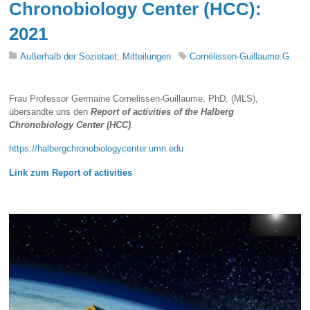
Chronobiology Center (HCC):
2021
Außerhalb der Sozietaet
,
Mitteilungen
Cornélissen-Guillaume.G
Frau Professor Germaine Cornelissen-Guillaume, PhD, (MLS),
übersandte uns den
Report of activities
of the Halberg
Chronobiology Center (HCC)
.
https://halbergchronobiologycenter.umn.edu
Link zum Report of activities