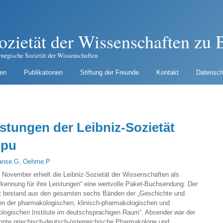
ozietät der Wissenschaften zu B
burgische Sozietät der Wissenschaften
gen
Publikationen
Stiftung der Freunde
Kontakt
Datensch
tungen der Leibniz-Sozietät
ppu
anse.G
,
Oehme.P
November erhielt die Leibniz-Sozietät der Wissenschaften als
rkennung für ihre Leistungen“ eine wertvolle Paket-Buchsendung: Der
lt bestand aus den gesamten sechs Bänden der „Geschichte und
en der pharmakologischen, klinisch-pharmakologischen und
kologischen Institute im deutschsprachigen Raum“. Absender war der
nnte griechisch-deutsch-österreichische Pharmakologe und