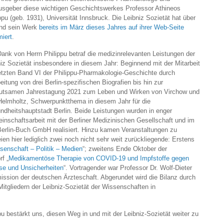
usgeber diese wichtigen Geschichtswerkes Professor Athineos
ppu (geb. 1931), Universität Innsbruck. Die Leibniz Sozietät hat über
und sein Werk
bereits im März dieses Jahres auf ihrer Web-Seite
miert
.
ank von Herrn Philippu betraf die medizinrelevanten Leistungen der
iz Sozietät insbesondere in diesem Jahr: Beginnend mit der Mitarbeit
etzten Band VI der Philippu-Pharmakologie-Geschichte durch
eitung von drei Berlin-spezifischen Biografien bis hin zur
utsamen Jahrestagung 2021 zum Leben und Wirken von Virchow und
Helmholtz, Schwerpunktthema in diesem Jahr für die
ndheitshauptstadt Berlin. Beide Leistungen wurden in enger
nschaftsarbeit mit der Berliner Medizinischen Gesellschaft und im
rlin-Buch GmbH realisiert. Hinzu kamen Veranstaltungen zu
n hier lediglich zwei noch nicht sehr weit zurückliegende: Erstens
enschaft – Politik – Medien
“; zweitens Ende Oktober der
f „
Medikamentöse Therapie von COVID-19 und Impfstoffe gegen
se und Unsicherheiten
“. Vortragender war Professor Dr. Wolf-Dieter
ission der deutschen Ärzteschaft. Abgerundet wird die Bilanz durch
itgliedern der Leibniz-Sozietät der Wissenschaften in
 bestärkt uns, diesen Weg in und mit der Leibniz-Sozietät weiter zu