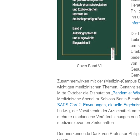
Hera
Phili
ihn 
infor
Der D
Leibn
am l
Erarb
bede
von 
Cover Band VI
Gesu
Gemei
Zusammenwirken mit der (Medizin-)Campus Be
wichtigen medizinischen Themen. Genannt seie
Mitte Oktober die Disputation „
Pandemie: Wiss
Medizinische Abend im Schloss Berlin-Biesdor
SARS-CoV-2: Erwartungen, aktuelle Ergebnis
Ludwig, der Vorsitzende der Arzneimittelkomm
mehrere erschienene Veröffentlichungen von M
medizinrelevanten Zeitschriften.
Der anerkennende Dank von Professor Philippu
gehen.