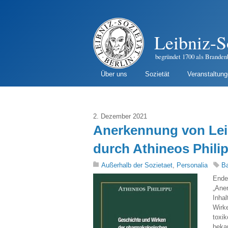
Leibniz-S
begründet 1700 als Branden
Über uns
Sozietät
Veranstaltun
2. Dezember 2021
Anerkennung von Leis
durch Athineos Phili
Außerhalb der Sozietaet
,
Personalia
B
Ende 
„Ane
Inha
Wirk
toxi
beka