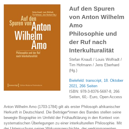
Auf den Spuren
von Anton Wilhelm
Amo
Philosophie und
der Ruf nach
Interkulturalität
Stefan Knauß / Louis Wolfradt /
Tim Hofmann / Jens Eberhard
(Hg.)
Bielefeld: transcript, 18. Oktober
2021, 266 Seiten
ISBN: 978-3-8376-5697-8, 266
Seiten, 60,- Euro, Open Access
Anton Wilhelm Amo (1703-1784) gilt als erster Philosoph afrikanischer
Herkunft in Deutschland. Die Beiträger*innen des Bandes stellen seine
bewegte Biographie im Umfeld der Frühaufklärung in den Kontext von
systematischen Überlegungen zu einer interkulturellen Philosophie. Mit
der Untersuchung seiner Wirkungsgeschichte, der werkimmanenten