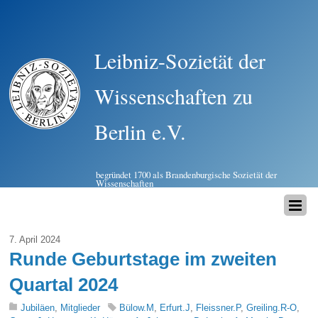
Leibniz-Sozietät der
Wissenschaften zu
Berlin e.V.
begründet 1700 als Brandenburgische Sozietät der
Wissenschaften
7. April 2024
Runde Geburtstage im zweiten
Quartal 2024
Jubiläen
,
Mitglieder
Bülow.M
,
Erfurt.J
,
Fleissner.P
,
Greiling.R-O
,