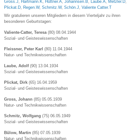
Gross.J
,
Hartmann.K
,
Hüttner.A
,
Johannsen.B
,
Laube.A
,
Metzler.D
,
Plickat.D
,
Regen.W
,
Schmitz.W
,
Schön.J
,
Valiente Catter.T
Wir gratulieren unseren Mitgliedern in diesem Vierteljahr zu ihren
besonderen Geburtstagen:
Valiente-Catter, Teresa
(80) 08.04.1944
Sozial- und Geisteswissenschaften
Fleissner, Peter Karl
(80) 11.04.1944
Natur- und Technikwissenschaften
Laube, Adolf
(90) 13.04.1934
Sozial- und Geisteswissenschaften
Plickat, Dirk
(65) 16.04.1959
Sozial- und Geisteswissenschaften
Gross, Johann
(85) 05.05.1939
Natur- und Technikwissenschaften
Schmitz, Wolfgang
(75) 06.05.1949
Sozial- und Geisteswissenschaften
Bülow, Martin
(85) 07.05.1939
Natur- und Technikwissenschaften