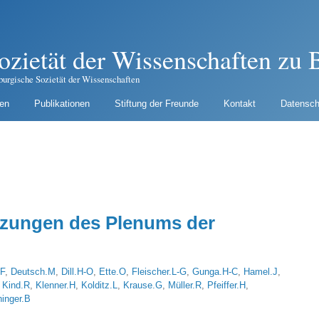
ozietät der Wissenschaften zu B
burgische Sozietät der Wissenschaften
gen
Publikationen
Stiftung der Freunde
Kontakt
Datensch
tzungen des Plenums der
.F
,
Deutsch.M
,
Dill.H-O
,
Ette.O
,
Fleischer.L-G
,
Gunga.H-C
,
Hamel.J
,
,
Kind.R
,
Klenner.H
,
Kolditz.L
,
Krause.G
,
Müller.R
,
Pfeiffer.H
,
inger.B