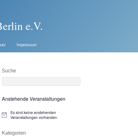
erlin e.V.
utz
Impressum
Suche
Anstehende Veranstaltungen
Es sind keine anstehenden
N
Veranstaltungen vorhanden.
o
t
i
Kategorien
c