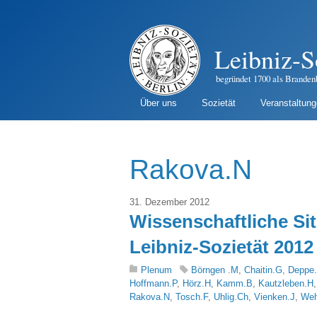
Leibniz-S
begründet 1700 als Branden
Über uns
Sozietät
Veranstaltun
Rakova.N
31. Dezember 2012
Wissenschaftliche Si
Leibniz-Sozietät 2012
Plenum
Börngen .M
,
Chaitin.G
,
Deppe
Hoffmann.P
,
Hörz.H
,
Kamm.B
,
Kautzleben.H
Rakova.N
,
Tosch.F
,
Uhlig.Ch
,
Vienken.J
,
Weh