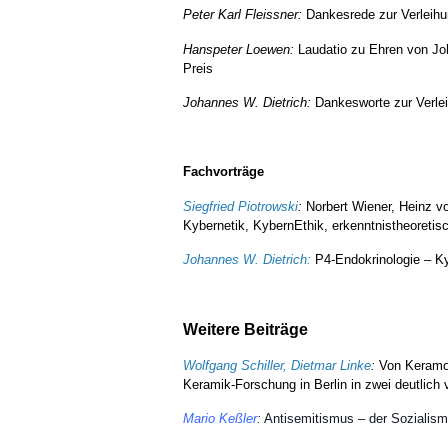
Peter Karl Fleissner:
Dankesrede zur Verleihu
Hanspeter Loewen:
Laudatio zu Ehren von Jo
Preis
Johannes W. Dietrich:
Dankesworte zur Verlei
Fachvorträge
Fachvorträge
Siegfried Piotrowski
:
Norbert Wiener, Heinz vo
Kybernetik, KybernEthik, erkenntnistheoreti
Johannes W. Dietrich:
P4-Endokrinologie – K
Weitere Beiträge
Weitere Beiträge
Wolfgang Schiller, Dietmar Linke
:
Von Keramov
Keramik-Forschung in Berlin in zwei deutlic
Mario Keßler
:
Antisemitismus – der Sozialism