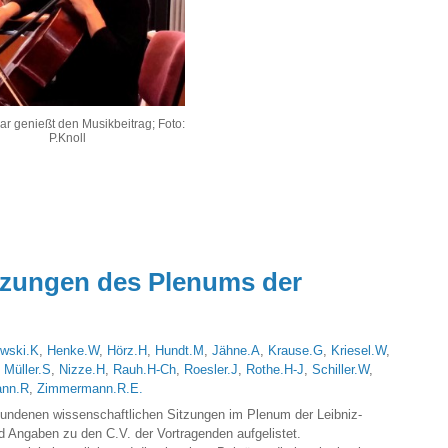
ar genießt den Musikbeitrag; Foto:
P.Knoll
tzungen des Plenums der
owski.K
,
Henke.W
,
Hörz.H
,
Hundt.M
,
Jähne.A
,
Krause.G
,
Kriesel.W
,
,
Müller.S
,
Nizze.H
,
Rauh.H-Ch
,
Roesler.J
,
Rothe.H-J
,
Schiller.W
,
nn.R
,
Zimmermann.R.E.
fundenen wissenschaftlichen Sitzungen im Plenum der Leibniz-
 Angaben zu den C.V. der Vortragenden aufgelistet.