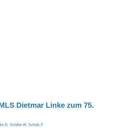
MLS Dietmar Linke zum 75.
nke.D
,
Schiller.W
,
Scholz.F