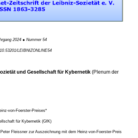
hrgang 2024 ● Nummer 54
hrgang 2024 ● Nummer 54
 10.53201/LEIBNIZONLINE54
niz-Sozietät und Gesellschaft für Kybernetik
zietät und Gesellschaft für Kybernetik
(Plenum der
n
inz-von-Foerster-Preises*
lschaft für Kybernetik (GfK)
Peter Fleissner zur Auszeichnung mit dem Heinz-von-Foerster-Preis