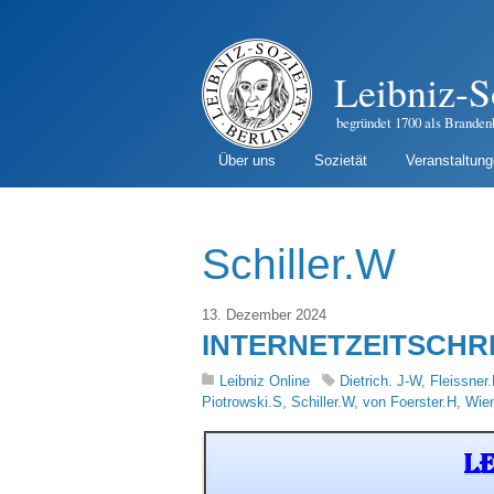
Leibniz-S
begründet 1700 als Branden
Über uns
Sozietät
Veranstaltun
Schiller.W
13. Dezember 2024
INTERNETZEITSCHRIFT 
Leibniz Online
Dietrich. J-W
,
Fleissner.
Piotrowski.S
,
Schiller.W
,
von Foerster.H
,
Wien