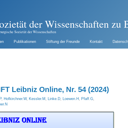
ozietät der Wissenschaften zu B
burgische Sozietät der Wissenschaften
gen
Publikationen
Stiftung der Freunde
Kontakt
Datensch
Leibniz Online, Nr. 54 (2024)
P
,
Hofkirchner.W
,
Kessler.M
,
Linke.D
,
Loewen.H
,
Pfaff.G
,
er.N