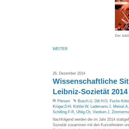
Der Jubil
WEITER
26. Dezember 2014
Wissenschaftliche Si
Leibniz-Sozietät 2014
Plenum
Busch.U
,
Dill.H-O
,
Fuchs-Kitt
Krüger.D-H
,
Küttler.W
,
Lademann.J
,
Meisel.A
Schilling.F-R
,
Uhlig.Ch
,
Vienken.J
,
Zimmerma
Nachfolgend werden die im Jahr 2014 stattge
Sozietät zusammen mit den Kurzreferaten und