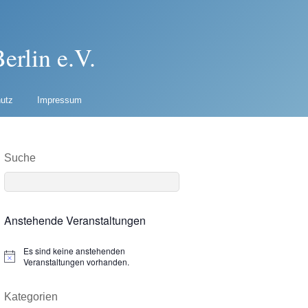
erlin e.V.
utz
Impressum
Suche
Anstehende Veranstaltungen
Es sind keine anstehenden
N
Veranstaltungen vorhanden.
o
t
i
Kategorien
c