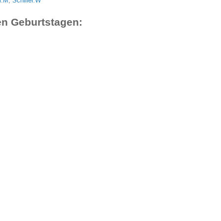
l.M
,
Schiller.W
en Geburtstagen: