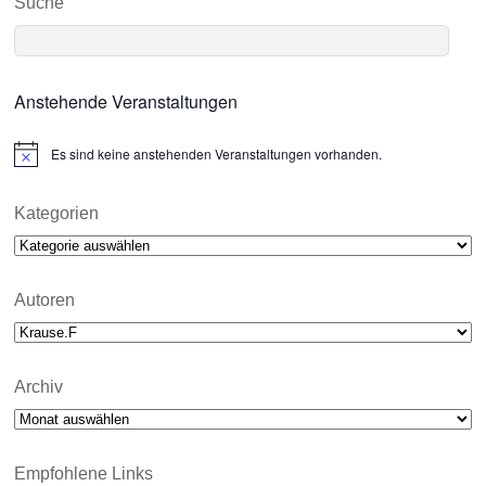
Suche
Anstehende Veranstaltungen
Es sind keine anstehenden Veranstaltungen vorhanden.
N
o
t
i
Kategorien
c
Kategorien
e
Autoren
Archiv
Archiv
Empfohlene Links