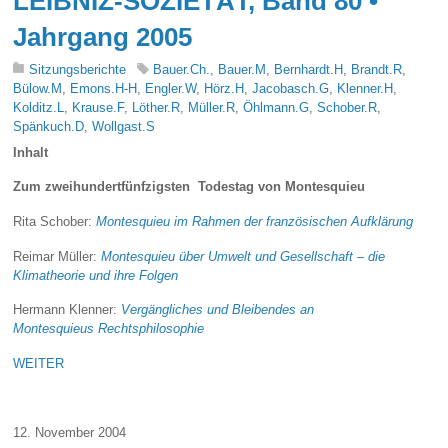
LEIBNIZ-SOZIETÄT, Band 80 •
Jahrgang 2005
Sitzungsberichte
Bauer.Ch.
,
Bauer.M
,
Bernhardt.H
,
Brandt.R
,
Bülow.M
,
Emons.H-H
,
Engler.W
,
Hörz.H
,
Jacobasch.G
,
Klenner.H
,
Kolditz.L
,
Krause.F
,
Löther.R
,
Müller.R
,
Öhlmann.G
,
Schober.R
,
Spänkuch.D
,
Wollgast.S
Inhalt
Zum zweihundertfünfzigsten Todestag von Montesquieu
Rita Schober:
Montesquieu im Rahmen der französischen Aufklärung
Reimar Müller:
Montesquieu über Umwelt und Gesellschaft – die
Klimatheorie und ihre Folgen
Hermann Klenner:
Vergängliches und Bleibendes an
Montesquieus Rechtsphilosophie
WEITER
12. November 2004