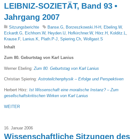
LEIBNIZ-SOZIETÄT, Band 93 •
Jahrgang 2007
Sitzungsberichte
Banse.G
,
Borzeszkowski.H-H
,
Ebeling.W
,
Eckardt.G
,
Eichhorn.W
,
Heyden.U
,
Hofkirchner.W
,
Hörz.H
,
Kolditz.L
,
Krause.F
,
Lanius.K
,
Plath.P-J
,
Spiering.Ch
,
Wollgast.S
Inhalt
Zum 80. Geburtstag von Karl Lanius
Werner Ebeling:
Zum 80. Geburtstag von Karl Lanius
Christian Spiering:
Astroteilchenphysik – Erfolge und Perspektiven
Herbert Hörz:
Ist Wissenschaft eine moralische Instanz? – Zum
gesellschaftskritischen Wirken von Karl Lanius
WEITER
16. Januar 2006
Wissenschaftliche Sitzungen des