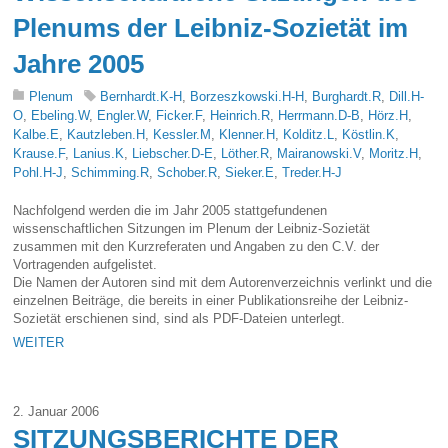
Plenums der Leibniz-Sozietät im
Jahre 2005
Plenum
Bernhardt.K-H
,
Borzeszkowski.H-H
,
Burghardt.R
,
Dill.H-
O
,
Ebeling.W
,
Engler.W
,
Ficker.F
,
Heinrich.R
,
Herrmann.D-B
,
Hörz.H
,
Kalbe.E
,
Kautzleben.H
,
Kessler.M
,
Klenner.H
,
Kolditz.L
,
Köstlin.K
,
Krause.F
,
Lanius.K
,
Liebscher.D-E
,
Löther.R
,
Mairanowski.V
,
Moritz.H
,
Pohl.H-J
,
Schimming.R
,
Schober.R
,
Sieker.E
,
Treder.H-J
Nachfolgend werden die im Jahr 2005 stattgefundenen
wissenschaftlichen Sitzungen im Plenum der Leibniz-Sozietät
zusammen mit den Kurzreferaten und Angaben zu den C.V. der
Vortragenden aufgelistet.
Die Namen der Autoren sind mit dem Autorenverzeichnis verlinkt und die
einzelnen Beiträge, die bereits in einer Publikationsreihe der Leibniz-
Sozietät erschienen sind, sind als PDF-Dateien unterlegt.
WEITER
2. Januar 2006
SITZUNGSBERICHTE DER