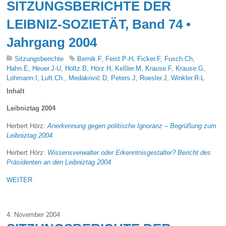
SITZUNGSBERICHTE DER
LEIBNIZ-SOZIETÄT, Band 74 •
Jahrgang 2004
Sitzungsberichte
Bernik.F
,
Feist.P-H
,
Ficker.F
,
Fusch.Ch
,
Hahn.E
,
Heuer.J-U
,
Holtz.B
,
Hörz.H
,
Keßler.M
,
Krause.F
,
Krause.G
,
Lohmann.I
,
Luft.Ch.
,
Medaković.D
,
Peters.J
,
Roesler.J
,
Winkler.R-L
Inhalt
Leibniztag 2004
Herbert Hörz:
Anerkennung gegen politische Ignoranz – Begrüßung zum
Leibniztag 2004
Herbert Hörz:
Wissensverwalter oder Erkenntnisgestalter? Bericht des
Präsidenten an den Leibniztag 2004
WEITER
4. November 2004