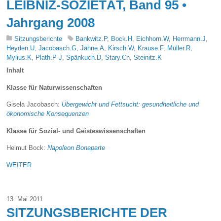
LEIBNIZ-SOZIETÄT, Band 95 •
Jahrgang 2008
Sitzungsberichte
Bankwitz.P
,
Bock.H
,
Eichhorn.W
,
Herrmann.J
,
Heyden.U
,
Jacobasch.G
,
Jähne.A
,
Kirsch.W
,
Krause.F
,
Müller.R
,
Mylius.K
,
Plath.P-J
,
Spänkuch.D
,
Stary.Ch
,
Steinitz.K
Inhalt
Klasse für Naturwissenschaften
Gisela Jacobasch:
Übergewicht und Fettsucht: gesundheitliche und
ökonomische Konsequenzen
Klasse für Sozial- und Geisteswissenschaften
Helmut Bock:
Napoleon Bonaparte
WEITER
13. Mai 2011
SITZUNGSBERICHTE DER