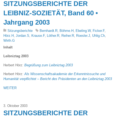
SITZUNGSBERICHTE DER
LEIBNIZ-SOZIETÄT, Band 60 •
Jahrgang 2003
Sitzungsberichte
Bernhardt.R
,
Böhme.H
,
Ebeling.W
,
Ficker.F
,
Hörz.H
,
Jordan.S
,
Krause.F
,
Löther.R
,
Reiher.R
,
Roesler.J
,
Uhlig.Ch
,
Wirth.G
Inhalt
Leibniztag 2003
Herbert Hörz:
Begrüßung zum Leibniztag 2003
Herbert Hörz:
Als Wissenschaftsakademie der Erkenntnissuche und
Humanität verpflichtet – Bericht des Präsidenten an den Leibniztag 2003
WEITER
3. Oktober 2003
SITZUNGSBERICHTE DER