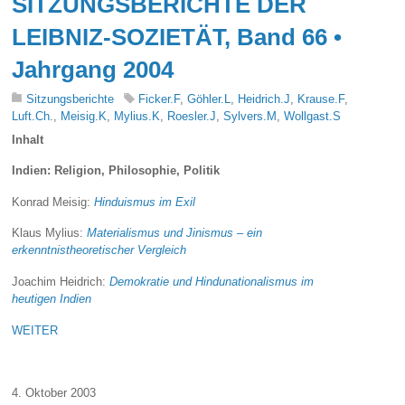
SITZUNGSBERICHTE DER
LEIBNIZ-SOZIETÄT, Band 66 •
Jahrgang 2004
Sitzungsberichte
Ficker.F
,
Göhler.L
,
Heidrich.J
,
Krause.F
,
Luft.Ch.
,
Meisig.K
,
Mylius.K
,
Roesler.J
,
Sylvers.M
,
Wollgast.S
Inhalt
Indien: Religion, Philosophie, Politik
Konrad Meisig:
Hinduismus im Exil
Klaus Mylius:
Materialismus und Jinismus – ein
erkenntnistheoretischer Vergleich
Joachim Heidrich:
Demokratie und Hindunationalismus im
heutigen Indien
WEITER
4. Oktober 2003