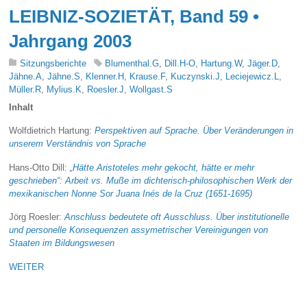
LEIBNIZ-SOZIETÄT, Band 59 •
Jahrgang 2003
Sitzungsberichte
Blumenthal.G
,
Dill.H-O
,
Hartung.W
,
Jäger .D
,
Jähne.A
,
Jähne.S
,
Klenner.H
,
Krause.F
,
Kuczynski.J
,
Leciejewicz.L
,
Müller.R
,
Mylius.K
,
Roesler.J
,
Wollgast.S
Inhalt
Wolfdietrich Hartung:
Perspektiven auf Sprache. Über Veränderungen in
unserem Verständnis von Sprache
Hans-Otto Dill:
„Hätte Aristoteles mehr gekocht, hätte er mehr
geschrieben“: Arbeit vs. Muße im dichterisch-philosophischen Werk der
mexikanischen Nonne Sor Juana Inés de la Cruz (1651-1695)
Jörg Roesler:
Anschluss bedeutete oft Ausschluss. Über institutionelle
und personelle Konsequenzen assymetrischer Vereinigungen von
Staaten im Bildungswesen
WEITER