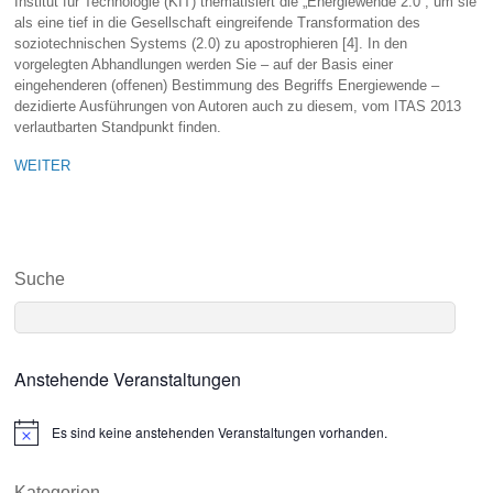
Institut für Technologie (KIT) thematisiert die „Energiewende 2.0“, um sie
als eine tief in die Gesellschaft eingreifende Transformation des
soziotechnischen Systems (2.0) zu apostrophieren [4]. In den
vorgelegten Abhandlungen werden Sie – auf der Basis einer
eingehenderen (offenen) Bestimmung des Begriffs Energiewende –
dezidierte Ausführungen von Autoren auch zu diesem, vom ITAS 2013
verlautbarten Standpunkt finden.
WEITER
Suche
Anstehende Veranstaltungen
Es sind keine anstehenden Veranstaltungen vorhanden.
N
o
t
i
Kategorien