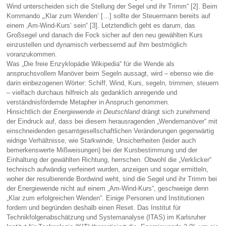
Wind unterscheiden sich die Stellung der Segel und ihr Trimm“ [2]. Beim
Kommando „‚Klar zum Wenden‘ […] sollte der Steuermann bereits auf
einem ‚Am-Wind-Kurs‘ sein“ [3]. Letztendlich geht es darum, das
Großsegel und danach die Fock sicher auf den neu gewählten Kurs
einzustellen und dynamisch verbessernd auf ihm bestmöglich
voranzukommen.
Was „Die freie Enzyklopädie Wikipedia“ für die Wende als
anspruchsvollem Manöver beim Segeln aussagt, wird – ebenso wie die
darin einbezogenen Wörter: Schiff, Wind, Kurs, segeln, trimmen, steuern
– vielfach durchaus hilfreich als gedanklich anregende und
verständnisfördernde Metapher in Anspruch genommen.
Hinsichtlich der
Energiewende in Deutschland
drängt sich zunehmend
der Eindruck auf, dass bei diesem herausragenden „Wendemanöver“ mit
einschneidenden gesamtgesellschaftlichen Veränderungen gegenwärtig
widrige Verhältnisse, wie Starkwinde, Unsicherheiten (leider auch
bemerkenswerte Mißweisungen) bei der Kursbestimmung und der
Einhaltung der gewählten Richtung, herrschen. Obwohl die „Verklicker“
technisch aufwändig verfeinert wurden, anzeigen und sogar ermitteln,
woher der resultierende Bordwind weht, sind die Segel und ihr Trimm bei
der Energiewende nicht auf einem „Am-Wind-Kurs“, geschweige denn
„Klar zum erfolgreichen Wenden“. Einige Personen und Institutionen
fordern und begründen deshalb einen Reset. Das Institut für
Technikfolgenabschätzung und Systemanalyse (ITAS) im Karlsruher