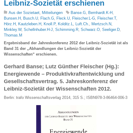
Leibniz-Sozietät erschienen
Aus der Sozietaet
,
Mitteilungen
Banse.G
,
Bernhardt.K-H
,
Bunsen.H
,
Busch.U
,
Flach.G
,
Fleck.U
,
Fleischer.L-G
,
Fleischer.T
,
Hörz.H
,
Kautzleben.H
,
Knoll.P
,
Kolditz.L
,
Luft.Ch.
,
Mertzsch.N
,
Minkley.W
,
Schellnhuber.H-J
,
Schimming.R
,
Schwarz.O
,
Seeliger.D
,
Thomas.M
Ergebnisband der Jahreskonferenz 2012 der Leibniz-Sozietät ist als
Band 31 der „Abhandlungen der Leibniz-Sozietät der
Wissenschaften“ erschienen.
Gerhard Banse; Lutz Günther Fleischer (Hg.):
Energiewende – Produktivkraftentwicklung und
Gesellschaftsvertrag. 5. Jahreskonferenz der
Leibniz-Sozietät der Wissenschaften 2012.
Berlin: trafo Wissenschaftsverlag 2014, 315 S.; ISBN978-3-86464-006-3