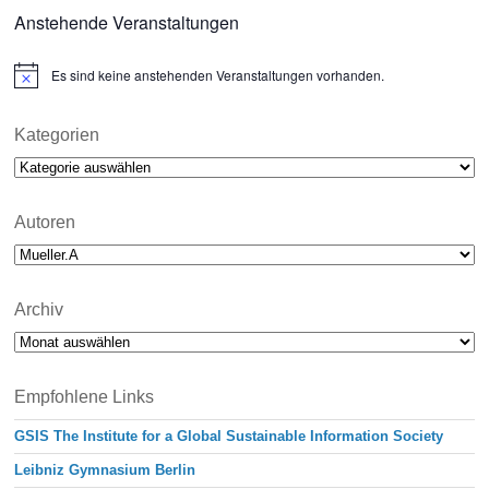
Anstehende Veranstaltungen
Es sind keine anstehenden Veranstaltungen vorhanden.
N
o
t
i
Kategorien
c
Kategorien
e
Autoren
Archiv
Archiv
Empfohlene Links
GSIS The Institute for a Global Sustainable Information Society
Leibniz Gymnasium Berlin