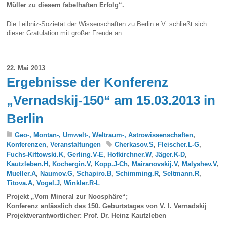
Müller zu diesem fabelhaften Erfolg“.
Die Leibniz-Sozietät der Wissenschaften zu Berlin e.V. schließt sich
dieser Gratulation mit großer Freude an.
22. Mai 2013
Ergebnisse der Konferenz
„Vernadskij-150“ am 15.03.2013 in
Berlin
Geo-, Montan-, Umwelt-, Weltraum-, Astrowissenschaften
,
Konferenzen
,
Veranstaltungen
Cherkasov.S
,
Fleischer.L-G
,
Fuchs-Kittowski.K
,
Gerling.V-E
,
Hofkirchner.W
,
Jäger.K-D
,
Kautzleben.H
,
Kochergin.V
,
Kopp.J-Ch
,
Mairanovskij.V
,
Malyshev.V
,
Mueller.A
,
Naumov.G
,
Schapiro.B
,
Schimming.R
,
Seltmann.R
,
Titova.A
,
Vogel.J
,
Winkler.R-L
Projekt „Vom Mineral zur Noosphäre“;
Konferenz anlässlich des 150. Geburtstages von V. I. Vernadskij
Projektverantwortlicher: Prof. Dr. Heinz Kautzleben