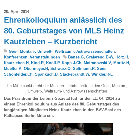
20. April 2014
Ehrenkolloquium anlässlich des
80. Geburtstages von MLS Heinz
Kautzleben – Kurzbericht
Geo-, Montan-, Umwelt-, Weltraum-, Astrowissenschaften
,
Konferenzen
,
Veranstaltungen
Banse.G
,
Grafarend.E-W
,
Hörz.H
,
Kautzleben.H
,
Kind.R
,
Knoll.P
,
Kopp.J-Ch
,
Mairanowski.V
,
Moritz.H
,
Mueller.A
,
Obermeyer.H
,
Schwarz.O
,
Seltmann.R
,
Sens-
Schönfelder.Ch
,
Spänkuch.D
,
Stackebrandt.W
,
Winkler.R-L
Im Mittelpunkt steht der Mensch – Fortschritte in den Geo-, Montan-,
Umwelt-, Weltraum- und Astrowissenschaften
Das Präsidium der Leibniz-Sozietät lud für den 11. 04. 2014 zu
einem Ehrenkolloquium aus Anlass des 80. Geburtstages des
langjährigen Mitgliedes Heinz Kautzleben in den BVV-Saal des
Rathauses Berlin-Mitte ein.