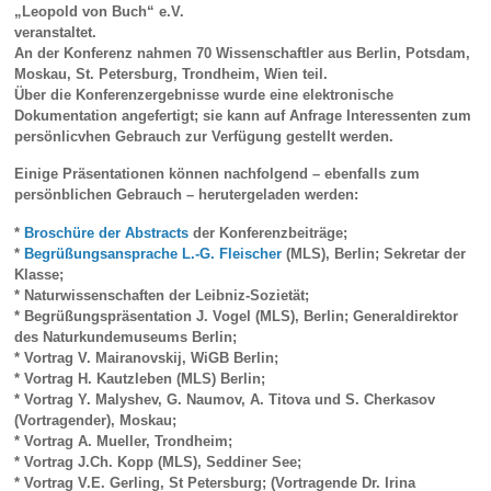
„Leopold von Buch“ e.V.
veranstaltet.
An der Konferenz nahmen 70 Wissenschaftler aus Berlin, Potsdam,
Moskau, St. Petersburg, Trondheim, Wien teil.
Über die Konferenzergebnisse wurde eine elektronische
Dokumentation angefertigt; sie kann auf Anfrage Interessenten zum
persönlicvhen Gebrauch zur Verfügung gestellt werden.
Einige Präsentationen können nachfolgend – ebenfalls zum
persönblichen Gebrauch – herutergeladen werden:
*
Broschüre der Abstracts
der Konferenzbeiträge;
*
Begrüßungsansprache L.-G. Fleischer
(MLS), Berlin; Sekretar der
Klasse;
* Naturwissenschaften der Leibniz-Sozietät;
* Begrüßungspräsentation J. Vogel (MLS), Berlin; Generaldirektor
des Naturkundemuseums Berlin;
* Vortrag V. Mairanovskij, WiGB Berlin;
* Vortrag H. Kautzleben (MLS) Berlin;
* Vortrag Y. Malyshev, G. Naumov, A. Titova und S. Cherkasov
(Vortragender), Moskau;
* Vortrag A. Mueller, Trondheim;
* Vortrag J.Ch. Kopp (MLS), Seddiner See;
* Vortrag V.E. Gerling, St Petersburg; (Vortragende Dr. Irina