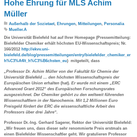
Hohe Ehrung für MLS Achim
Müller
Außerhalb der Sozietaet
,
Ehrungen
,
Mitteilungen
,
Personalia
Mueller.A
Die Universität Bielefeld hat auf Ihrer Homepage (Pressemitteilung:
Bielefelder Chemiker erhält höchsten EU-Wissenschaftspreis; Nr.
166/2012
http://ekvv.uni-
bielefeld.de/blog/pressemitteilungen/entry/bielefelder_chemiker_er
h%C3%A4lt_h%C3%B6chsten_eu
) mitgeteilt, dass
„Professor Dr. Achim Müller von der Fakultät für Chemie
der
Universität Bielefeld … den höchsten Wissenschaftspreis der
Europäischen
Union erhalten
(hat)
. Er wurde mit einem „ERC
Advanced Grant 2012“ des Europäischen
Forschungsrates
ausgezeichnet. Der Chemiker gehört zu den weltweit führenden
Wissenschaftlern in der Nanochemie. Mit 1,2 Millionen Euro
Preisgeld fördert
der ERC die wissenschaftliche Arbeit des
Professors über drei Jahre“.
Professor Dr.-Ing. Gerhard Sagerer, Rektor der Universität Bielefeld:
„Wir freuen uns, dass dieser sehr renommierte Preis erstmals an
einen Bielefelder Wissenschaftler geht. Wir gratulieren Professor