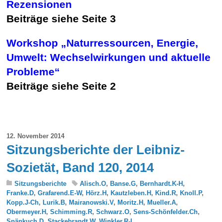
Rezensionen
Beiträge siehe Seite 3
Workshop „Naturressourcen, Energie,
Umwelt: Wechselwirkungen und
aktuelle
Probleme“
Beiträge siehe Seite 2
12. November 2014
Sitzungsberichte der Leibniz-
Sozietät, Band 120, 2014
Sitzungsberichte
Alisch.O
,
Banse.G
,
Bernhardt.K-H
,
Franke.D
,
Grafarend.E-W
,
Hörz.H
,
Kautzleben.H
,
Kind.R
,
Knoll.P
,
Kopp.J-Ch
,
Lurik.B
,
Mairanowski.V
,
Moritz.H
,
Mueller.A
,
Obermeyer.H
,
Schimming.R
,
Schwarz.O
,
Sens-Schönfelder.Ch
,
Spänkuch.D
,
Stackebrandt.W
,
Winkler.R-L