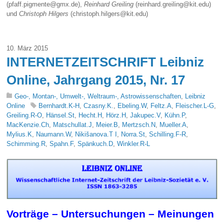
(pfaff.pigmente@gmx.de),
Reinhard Greiling
(reinhard.greiling@kit.edu)
und
Christoph Hilgers
(christoph.hilgers@kit.edu)
10. März 2015
INTERNETZEITSCHRIFT Leibniz
Online, Jahrgang 2015, Nr. 17
Geo-, Montan-, Umwelt-, Weltraum-, Astrowissenschaften
,
Leibniz
Online
Bernhardt.K-H
,
Czasny.K.
,
Ebeling.W
,
Feltz.A
,
Fleischer.L-G
,
Greiling.R-O
,
Hänsel.St
,
Hecht.H
,
Hörz.H
,
Jakupec.V
,
Kühn.P
,
MacKenzie.Ch
,
Matschullat.J
,
Meier.B
,
Mertzsch.N
,
Mueller.A
,
Mylius.K
,
Naumann.W
,
Nikišanova.T I
,
Norra.St
,
Schilling.F-R
,
Schimming.R
,
Spahn.F
,
Spänkuch.D
,
Winkler.R-L
Vorträge – Untersuchungen – Meinungen