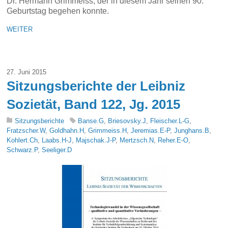
Dr. Hermann Grimmeiss, der in diesem Jahr seinen 90.
Geburtstag begehen konnte.
WEITER
27. Juni 2015
Sitzungsberichte der Leibniz
Sozietät, Band 122, Jg. 2015
Sitzungsberichte
Banse.G
,
Briesovsky.J
,
Fleischer.L-G
,
Fratzscher.W
,
Goldhahn.H
,
Grimmeiss.H
,
Jeremias.E-P
,
Junghans.B
,
Kohlert.Ch
,
Laabs.H-J
,
Majschak.J-P
,
Mertzsch.N
,
Reher.E-O
,
Schwarz.P
,
Seeliger.D