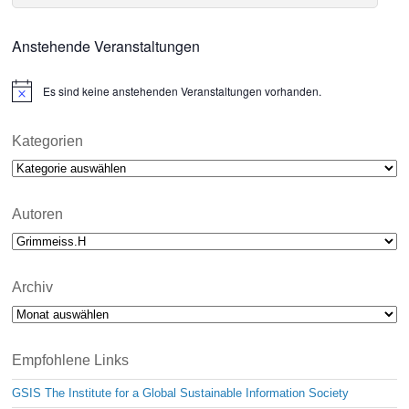
Anstehende Veranstaltungen
Es sind keine anstehenden Veranstaltungen vorhanden.
N
o
t
i
Kategorien
c
Kategorien
e
Autoren
Archiv
Archiv
Empfohlene Links
GSIS The Institute for a Global Sustainable Information Society