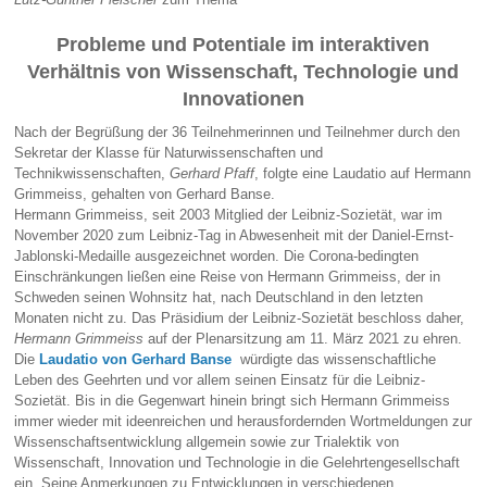
Probleme und Potentiale im interaktiven
Verhältnis von Wissenschaft, Technologie und
Innovationen
Nach der Begrüßung der 36 Teilnehmerinnen und Teilnehmer durch den
Sekretar der Klasse für Naturwissenschaften und
Technikwissenschaften,
Gerhard Pfaff
, folgte eine Laudatio auf Hermann
Grimmeiss, gehalten von Gerhard Banse.
Hermann Grimmeiss, seit 2003 Mitglied der Leibniz-Sozietät, war im
November 2020 zum Leibniz-Tag in Abwesenheit mit der Daniel-Ernst-
Jablonski-Medaille ausgezeichnet worden. Die Corona-bedingten
Einschränkungen ließen eine Reise von Hermann Grimmeiss, der in
Schweden seinen Wohnsitz hat, nach Deutschland in den letzten
Monaten nicht zu. Das Präsidium der Leibniz-Sozietät beschloss daher,
Hermann Grimmeiss
auf der Plenarsitzung am 11. März 2021 zu ehren.
Die
Laudatio von Gerhard Banse
würdigte das wissenschaftliche
Leben des Geehrten und vor allem seinen Einsatz für die Leibniz-
Sozietät. Bis in die Gegenwart hinein bringt sich Hermann Grimmeiss
immer wieder mit ideenreichen und herausfordernden Wortmeldungen zur
Wissenschaftsentwicklung allgemein sowie zur Trialektik von
Wissenschaft, Innovation und Technologie in die Gelehrtengesellschaft
ein. Seine Anmerkungen zu Entwicklungen in verschiedenen