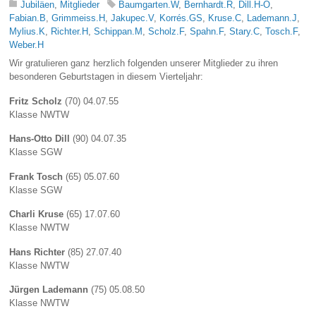
Jubiläen
,
Mitglieder
Baumgarten.W
,
Bernhardt.R
,
Dill.H-O
,
Fabian.B
,
Grimmeiss.H
,
Jakupec.V
,
Korrés.GS
,
Kruse.C
,
Lademann.J
,
Mylius.K
,
Richter.H
,
Schippan.M
,
Scholz.F
,
Spahn.F
,
Stary.C
,
Tosch.F
,
Weber.H
Wir gratulieren ganz herzlich folgenden unserer Mitglieder zu ihren
besonderen Geburtstagen in diesem Vierteljahr:
Fritz Scholz
(70) 04.07.55
Klasse NWTW
Hans-Otto Dill
(90) 04.07.35
Klasse SGW
Frank Tosch
(65) 05.07.60
Klasse SGW
Charli Kruse
(65) 17.07.60
Klasse NWTW
Hans Richter
(85) 27.07.40
Klasse NWTW
Jürgen Lademann
(75) 05.08.50
Klasse NWTW