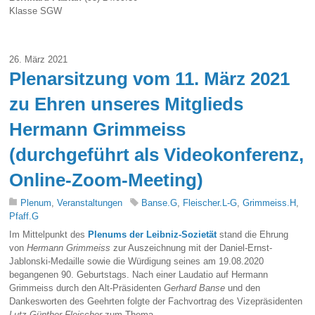
Klasse SGW
26. März 2021
Plenarsitzung vom 11. März 2021
zu Ehren unseres Mitglieds
Hermann Grimmeiss
(durchgeführt als Videokonferenz,
Online-Zoom-Meeting)
Plenum
,
Veranstaltungen
Banse.G
,
Fleischer.L-G
,
Grimmeiss.H
,
Pfaff.G
Im Mittelpunkt des
Plenums der Leibniz-Sozietät
stand die Ehrung
von
Hermann Grimmeiss
zur Auszeichnung mit der Daniel-Ernst-
Jablonski-Medaille sowie die Würdigung seines am 19.08.2020
begangenen 90. Geburtstags. Nach einer Laudatio auf Hermann
Grimmeiss durch den Alt-Präsidenten
Gerhard Banse
und den
Dankesworten des Geehrten folgte der Fachvortrag des Vizepräsidenten
Lutz-Günther Fleischer
zum Thema