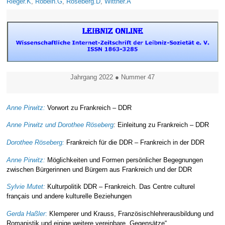
Rieger.K
,
Robein.G
,
Röseberg.D
,
Wittner.A
Jahrgang 2022 ● Nummer 47
Anne Pirwitz:
Vorwort zu Frankreich – DDR
Anne Pirwitz und Dorothee Röseberg
:
Einleitung zu Frankreich – DDR
Dorothee Röseberg:
Frankreich für die DDR – Frankreich in der DDR
Anne Pirwitz:
Möglichkeiten und Formen persönlicher Begegnungen
zwischen Bürgerinnen und Bürgern aus Frankreich und der DDR
Sylvie Mutet:
Kulturpolitik DDR – Frankreich. Das Centre culturel
français und andere kulturelle Beziehungen
Gerda Haßler
:
Klemperer und Krauss, Französischlehrerausbildung und
Romanistik und einige weitere vereinbare „Gegensätze“