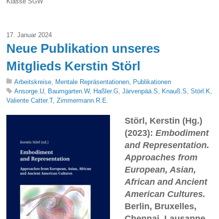
Klasse SGW
17. Januar 2024
Neue Publikation unseres
Mitglieds Kerstin Störl
Arbeitskreise
,
Mentale Repräsentationen
,
Publikationen
Ansorge.U
,
Baumgarten.W
,
Haßler.G
,
Järvenpää.S
,
Knauß.S
,
Störl.K
,
Valiente Catter.T
,
Zimmermann.R.E.
Störl, Kerstin (Hg.)
(2023):
Embodiment
and Representation.
Approaches from
European, Asian,
African and Ancient
American Cultures.
Berlin, Bruxelles,
Chennai, Lausanne,