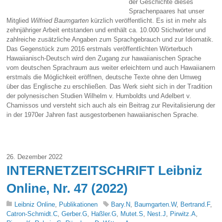
der Geschichte dieses
Sprachenpaares hat unser
Mitglied
Wilfried Baumgarten
kürzlich veröffentlicht. Es ist in mehr als
zehnjähriger Arbeit entstanden und enthält ca. 10.000 Stichwörter und
zahlreiche zusätzliche Angaben zum Sprachgebrauch und zur Idiomatik.
Das Gegenstück zum 2016 erstmals veröffentlichten Wörterbuch
Hawaiianisch-Deutsch wird den Zugang zur hawaiianischen Sprache
vom deutschen Sprachraum aus weiter erleichtern und auch Hawaiianern
erstmals die Möglichkeit eröffnen, deutsche Texte ohne den Umweg
über das Englische zu erschließen. Das Werk sieht sich in der Tradition
der polynesischen Studien Wilhelm v. Humboldts und Adelbert v.
Chamissos und versteht sich auch als ein Beitrag zur Revitalisierung der
in der 1970er Jahren fast ausgestorbenen hawaiianischen Sprache.
26. Dezember 2022
INTERNETZEITSCHRIFT Leibniz
Online, Nr. 47 (2022)
Leibniz Online
,
Publikationen
Bary.N
,
Baumgarten.W
,
Bertrand.F
,
Catron-Schmidt.C
,
Gerber.G
,
Haßler.G
,
Mutet.S
,
Nest.J
,
Pirwitz.A
,