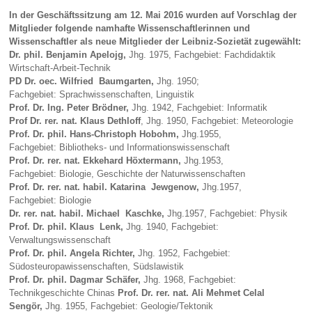
In der Geschäftssitzung am 12. Mai 2016 wurden auf Vorschlag der
Mitglieder folgende namhafte Wissenschaftlerinnen und
Wissenschaftler als neue Mitglieder der Leibniz-Sozietät zugewählt:
Dr. phil.
Benjamin Apelojg,
Jhg. 1975, Fachgebiet: Fachdidaktik
Wirtschaft-Arbeit-Technik
PD Dr. oec. Wilfried Baumgarten,
Jhg. 1950;
Fachgebiet: Sprachwissenschaften, Linguistik
Prof. Dr. Ing. Peter Brödner,
Jhg. 1942, Fachgebiet: Informatik
Prof Dr. rer. nat. Klaus Dethloff
, Jhg. 1950, Fachgebiet: Meteorologie
Prof. Dr. phil.
Hans-Christoph Hobohm,
Jhg.1955,
Fachgebiet: Bibliotheks- und Informationswissenschaft
Prof. Dr. rer. nat. Ekkehard Höxtermann,
Jhg.1953,
Fachgebiet: Biologie, Geschichte der Naturwissenschaften
Prof. Dr. rer. nat. habil. Katarina Jewgenow,
Jhg.1957,
Fachgebiet: Biologie
Dr. rer. nat. habil. Michael Kaschke,
Jhg.1957, Fachgebiet: Physik
Prof. Dr. phil.
Klaus Lenk,
Jhg. 1940, Fachgebiet:
Verwaltungswissenschaft
Prof. Dr. phil.
Angela Richter
,
Jhg. 1952, Fachgebiet:
Südosteuropawissenschaften, Südslawistik
Prof. Dr. phil. Dagmar Schäfer
,
Jhg. 1968, Fachgebiet:
Technikgeschichte Chinas
Prof. Dr. rer. nat. Ali Mehmet Celal
Sengör,
Jhg. 1955, Fachgebiet: Geologie/Tektonik