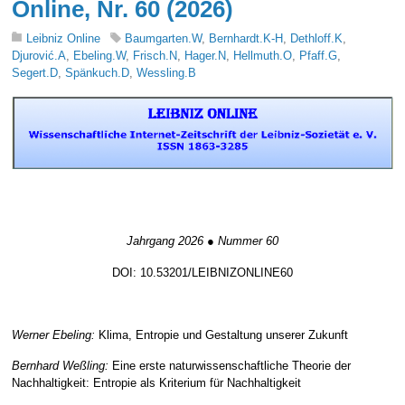
Online, Nr. 60 (2026)
Leibniz Online
Baumgarten.W
,
Bernhardt.K-H
,
Dethloff.K
,
Djurović.A
,
Ebeling.W
,
Frisch.N
,
Hager.N
,
Hellmuth.O
,
Pfaff.G
,
Segert.D
,
Spänkuch.D
,
Wessling.B
nd lernen#
d lernen#
Jahrgang 2026 ● Nummer 60
DOI: 10.53201/LEIBNIZONLINE60
nd lernen#
Werner Ebeling:
Klima, Entropie und Gestaltung unserer Zukunft
Bernhard Weßling:
Eine erste naturwissenschaftliche Theorie der
Nachhaltigkeit: Entropie als Kriterium für Nachhaltigkeit