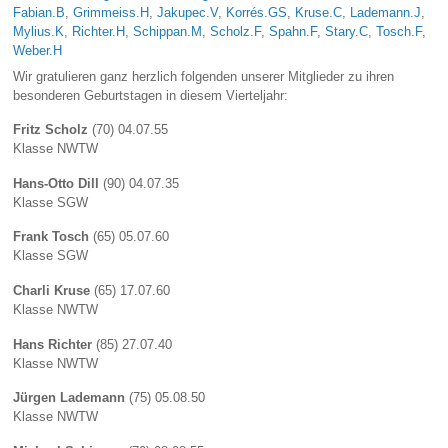
Fabian.B
,
Grimmeiss.H
,
Jakupec.V
,
Korrés.GS
,
Kruse.C
,
Lademann.J
,
Mylius.K
,
Richter.H
,
Schippan.M
,
Scholz.F
,
Spahn.F
,
Stary.C
,
Tosch.F
,
Weber.H
Wir gratulieren ganz herzlich folgenden unserer Mitglieder zu ihren
besonderen Geburtstagen in diesem Vierteljahr:
Fritz Scholz
(70) 04.07.55
Klasse NWTW
Hans-Otto Dill
(90) 04.07.35
Klasse SGW
Frank Tosch
(65) 05.07.60
Klasse SGW
Charli Kruse
(65) 17.07.60
Klasse NWTW
Hans Richter
(85) 27.07.40
Klasse NWTW
Jürgen Lademann
(75) 05.08.50
Klasse NWTW