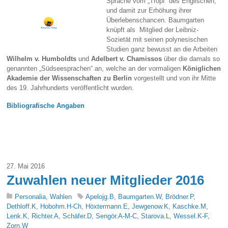
Sprache vom „Tropf“ des Englischen,
und damit zur Erhöhung ihrer
Überlebenschancen. Baumgarten
knüpft als Mitglied der Leibniz-
Sozietät mit seinen polynesischen
Studien ganz bewusst an die Arbeiten
Wilhelm v. Humboldts
und
Adelbert v. Chamissos
über die damals so
genannten „Südseesprachen“ an, welche an der vormaligen
Königlichen
Akademie der Wissenschaften zu Berlin
vorgestellt und von ihr Mitte
des 19. Jahrhunderts veröffentlicht wurden.
Bibliografische Angaben
27. Mai 2016
Zuwahlen neuer Mitglieder 2016
Personalia
,
Wahlen
Apelojg.B
,
Baumgarten.W
,
Brödner.P
,
Dethloff.K
,
Hobohm.H-Ch
,
Höxtermann.E
,
Jewgenow.K
,
Kaschke.M
,
Lenk.K
,
Richter.A
,
Schäfer.D
,
Sengör.A-M-C
,
Starova.L
,
Wessel.K-F
,
Zorn.W