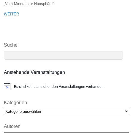
„Vom Mineral zur Noosphäre“
WEITER
Suche
Anstehende Veranstaltungen
Es sind keine anstehenden Veranstaltungen vorhanden.
N
o
t
i
Kategorien
c
Kategorien
e
Autoren