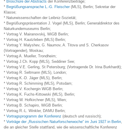
*
Broschüre der Abstracts
der Konferenzbeiträge;
*
Begrüßungsansprache L.-G. Fleischer
(MLS), Berlin; Sekretar der
Klasse;
* Naturwissenschaften der Leibniz-Sozietät;
* Begrüßungspräsentation J. Vogel (MLS), Berlin; Generaldirektor des
Naturkundemuseums Berlin;
* Vortrag V. Mairanovskij, WiGB Berlin;
* Vortrag H. Kautzleben (MLS) Berlin;
* Vortrag Y. Malyshev, G. Naumov, A. Titova und S. Cherkasov
(Vortragender), Moskau;
* Vortrag A. Mueller, Trondheim;
* Vortrag J.Ch. Kopp (MLS), Seddiner See;
* Vortrag V.E. Gerling, St Petersburg; (Vortragende Dr. Irina Burkhardt);
* Vortrag R. Seltmann (MLS), London;
* Vortrag K.-D. Jäger (MLS), Berlin;
* Vortrag R. Schimming (MLS), Potsdam;
* Vortrag V. Kochergin WiGB Berlin;
* Vortrag K. Fuchs-Kittowski (MLS), Berlin;
* Vortrag W. Hofkirchner (MLS), Wien;
* Vortrag B. Schapiro, WiGB Berlin;
* Vortrag R.-L. Winkler, DAMU Berlin;
*
Vortragsprogramm der Konferenz
(deutsch und russisch);
*
Vorträge der „Russischen Naturforscherwoche“ im Juni 1927 in Berlin
,
die an gleicher Stelle stattfand, wie die wissenschaftliche Konferenz