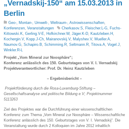
„Vernadskij-150“ am 15.03.2013 in
Berlin
Geo-, Montan-, Umwelt-, Weltraum-, Astrowissenschaften
,
Konferenzen
,
Veranstaltungen
Cherkasov.S
,
Fleischer.L-G
,
Fuchs-
Kittowski.K
,
Gerling.V-E
,
Hofkirchner.W
,
Jäger.K-D
,
Kautzleben.H
,
Kochergin.V
,
Kopp.J-Ch
,
Mairanovskij.V
,
Malyshev.V
,
Mueller.A
,
Naumov.G
,
Schapiro.B
,
Schimming.R
,
Seltmann.R
,
Titova.A
,
Vogel.J
,
Winkler.R-L
Projekt „Vom Mineral zur Noosphäre“;
Konferenz anlässlich des 150. Geburtstages von V. I. Vernadskij
Projektverantwortlicher: Prof. Dr. Heinz Kautzleben
– Ergebnisbericht –
Projektförderung durch die Rosa-Luxemburg-Stiftung –
Gesellschaftsanalyse und politische Bildung e.V; Projektnummer
5113263
Ziel des Projektes war die Durchführung einer wissenschaftlichen
Konferenz zum Thema „Vom Mineral zur Noosphäre – Wissenschaftliche
Konferenz anlässlich des 150. Geburtstages von V. I. Vernadskij“. Die
Veranstaltung wurde durch 2 Kolloquien im Jahre 2012 inhaltlich