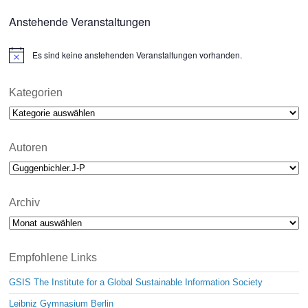
Anstehende Veranstaltungen
Es sind keine anstehenden Veranstaltungen vorhanden.
N
o
t
i
Kategorien
c
Kategorien
e
Autoren
Archiv
Archiv
Empfohlene Links
GSIS The Institute for a Global Sustainable Information Society
Leibniz Gymnasium Berlin