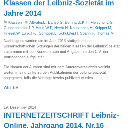
Klassen der Leibniz-Sozietät im
Jahre 2014
Klassen
Altvater.E
,
Banse.G
,
Bernhardt.K-H
,
Fleischer.L-G
,
Guggenbichler.J-P
,
Haug.W-F
,
Hecht.H
,
Kautzleben.H
,
Knipper.M
,
Kriesel.W
,
Lunk.H-J
,
Schippel.L
,
Schützler.H
,
Spahn.F
,
Thomas.M
Nachfolgend werden die im Jahr 2013 stattgefundenen
wissenschaftlichen Sitzungen der beiden Klassen der Leibniz-Sozietät
zusammen mit den Kurzreferaten und Angaben zu den C.V. der
Vortragenden aufgelistet.
Die Namen der Autoren sind mit dem Autorenverzeichnis verlinkt,
weiterhin sind Links zu den Publikationen der Leibniz-Sozietät
angegeben, falls die Vorträge bereits publiziert wurden.
WEITER
19. Dezember 2014
INTERNETZEITSCHRIFT Leibniz-
Online, Jahrgang 2014, Nr.16