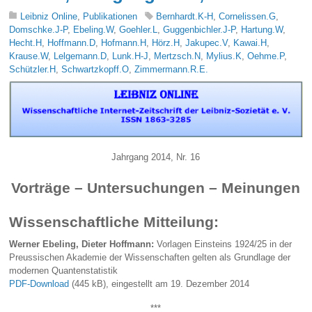
Leibniz Online
,
Publikationen
Bernhardt.K-H
,
Cornelissen.G
,
Domschke.J-P
,
Ebeling.W
,
Goehler.L
,
Guggenbichler.J-P
,
Hartung.W
,
Hecht.H
,
Hoffmann.D
,
Hofmann.H
,
Hörz.H
,
Jakupec.V
,
Kawai.H
,
Krause.W
,
Lelgemann.D
,
Lunk.H-J
,
Mertzsch.N
,
Mylius.K
,
Oehme.P
,
Schützler.H
,
Schwartzkopff.O
,
Zimmermann.R.E.
Jahrgang 2014, Nr. 16
Vorträge – Untersuchungen – Meinungen
Wissenschaftliche Mitteilung:
Werner Ebeling, Dieter Hoffmann:
Vorlagen Einsteins 1924/25 in der
Preussischen Akademie der Wissenschaften gelten als Grundlage der
modernen Quantenstatistik
PDF-Download
(445 kB), eingestellt am 19. Dezember 2014
***