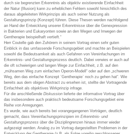
durch sie begrenzten Erkenntnis als objektiv existierende Einfachheit
der Natur (Illusion) kann zu erheblichen Fehlern sowohl hinsichtlich des
daraus abgeleiteten Wirkprinzips als auch seiner Nutzung als
Gestaltungsprinzip (Konzept) führen. Diese Thesen werden nachfolgend
an Hand der Entwicklung unserer Erkenntnisse über die Genexpression
in Bakterien und Eukaryonten sowie an den Wegen und Irrwegen der
Gentherapie beispielhaft vertieft.“
Herr Coutelle gab den Zuhörern in seinem Vortrag einen sehr guten
Einblick in das umfassende Forschungsgebiet und machte an Beispielen
sowohl die Bedeutsamkeit als auch Gefahren von Vereinfachungen im
Erkenntnis- und Gestaltungsprozess deutlich. Dabei verwies er auch auf
die oft schwierigen und langen Wege zur Einfachheit, z.B. auf den
„mühsamen Weg zum einfachen Operon-Modell“ oder auf den „schweren
Weg, den das einfache Konzept ´Gentherapie` noch zu gehen hat“. Wie
bereits aus dem obigen Abstract zu ersehen ist, stellte der Vortragende
Einfachheit als objektives Wirkprinzip infrage.
Für die anschließende
Diskussion
lieferte der informative Vortrag über
das insbesondere auch praktisch bedeutsame Forschungsgebiet eine
Reihe von Anregungen.
Es wurde, wie auch bereits bei vorangegangenen Vorträgen, deutlich
gemacht, dass Vereinfachungsprinzipien im
Erkenntnis- und
Gestaltungsprozess
über die Disziplingrenzen hinaus immer wieder
aufgezeigt werden. Analog zu im Vortrag dargestellten Problemen in der
Entwicklung der Gentherapie (z.B. als Folge voreilig geschlossener