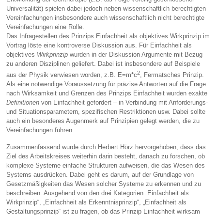
Universalität) spielen dabei jedoch neben wissenschaftlich berechtigten
Vereinfachungen insbesondere auch wissenschaftlich nicht berechtigte
Vereinfachungen eine Rolle.
Das Infragestellen des Prinzips Einfachheit als objektives Wirkprinzip im
Vortrag löste eine kontroverse Diskussion aus. Für Einfachheit als
objektives
Wirkprinzip
wurden in der Diskussion Argumente mit Bezug
zu anderen Disziplinen geliefert. Dabei ist insbesondere auf Beispiele
2
aus der Physik verwiesen worden, z.B. E=m*c
, Fermatsches Prinzip.
Als eine notwendige Voraussetzung für präzise Antworten auf die Frage
nach Wirksamkeit und Grenzen des Prinzips Einfachheit wurden exakte
Definitionen
von Einfachheit gefordert – in Verbindung mit Anforderungs-
und Situationsparametern, spezifischen Restriktionen usw. Dabei sollte
auch ein besonderes Augenmerk auf Prinzipien gelegt werden, die zu
Vereinfachungen führen.
Zusammenfassend wurde durch Herbert Hörz hervorgehoben, dass das
Ziel des Arbeitskreises weiterhin darin besteht, danach zu forschen, ob
komplexe Systeme einfache Strukturen aufweisen, die das Wesen des
Systems ausdrücken. Dabei geht es darum, auf der Grundlage von
Gesetzmäßigkeiten das Wesen solcher Systeme zu erkennen und zu
beschreiben. Ausgehend von den drei Kategorien „Einfachheit als
Wirkprinzip“, „Einfachheit als Erkenntnisprinzip“, „Einfachheit als
Gestaltungsprinzip“ ist zu fragen, ob das Prinzip Einfachheit wirksam