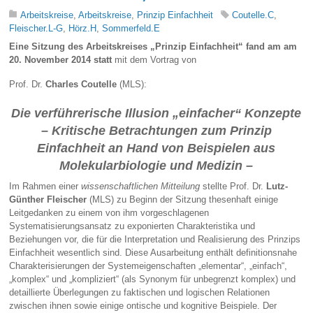
Arbeitskreise
,
Arbeitskreise
,
Prinzip Einfachheit
Coutelle.C
,
Fleischer.L-G
,
Hörz.H
,
Sommerfeld.E
Eine Sitzung des Arbeitskreises „Prinzip Einfachheit“ fand am am
20. November 2014 statt
mit dem Vortrag von
Prof. Dr.
Charles Coutelle
(MLS):
Die verführerische Illusion „einfacher“ Konzepte
– Kritische Betrachtungen zum Prinzip
Einfachheit an Hand von Beispielen aus
Molekularbiologie und Medizin –
Im Rahmen einer
wissenschaftlichen Mitteilung
stellte Prof. Dr.
Lutz-
Günther Fleischer
(MLS) zu Beginn der Sitzung thesenhaft einige
Leitgedanken zu einem von ihm vorgeschlagenen
Systematisierungsansatz zu exponierten Charakteristika und
Beziehungen vor, die für die Interpretation und Realisierung des Prinzips
Einfachheit wesentlich sind. Diese Ausarbeitung enthält definitionsnahe
Charakterisierungen der Systemeigenschaften „elementar“, „einfach“,
„komplex“ und „kompliziert“ (als Synonym für unbegrenzt komplex) und
detaillierte Überlegungen zu faktischen und logischen Relationen
zwischen ihnen sowie einige ontische und kognitive Beispiele. Der