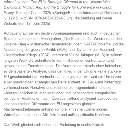
Viktor Jakupec:
The EU’s Strategic Dilemma in the Ukraine War:
Sanctions, Military Aid, and the Struggle for Coherence in Foreign
Policy.
Springer Cham, 2025. (SpringerBriefs in International Relations).
iv, 129 S. – ISBN: 978-3-032-01594-5 (vgl. die Meldung auf dieser
Website vom 17. Juni 2025)
Aufbauend auf seinen beiden vorangegangenen und auch in deutscher
Sprache vorliegenden Monografien, „Die Reaktion des Westens auf den
Ukraine-Krieg – Militärische Herausforderungen, NATO-Probleme und die
Neuordnung der globalen Politik (2025) und „Dynamik des Russisch-
Ukrainischen Kriegs“ (2024) untersucht Viktor Jakupec (MLS) in seinem
jüngsten Werk die Schnittstelle von militärischer Konfrontation und
geopolitischer Transformation. Der Autor belegt mittels einer kritischen,
evidenzbasierten Analyse, dass der Krieg in der Ukraine keine stärkere
EU geschmiedet hat. Vielmehr hat sich gezeigt, wie weit die Union von
einer notwendigen strategischen Reife entfernt ist. Der Autor hinterfragt
vorherrschende Narrative und zeichnet die fragmentierten und oft
widersprüchlichen Muster westlicher und insbesondere europäischer
politischer Reaktionen nach. Überaus treffend analysiert Jakupec die
innenpolitischen Dilemmata der EU angesichts globaler
Machtverschiebungen anhand von drei kritischen Dimensionen:
Wirtschaftssanktionen, Militärhilfe und außenpolitische Kohärenz.
Das Werk gliedert sich neben der Einleitung in sechs Kapitel: