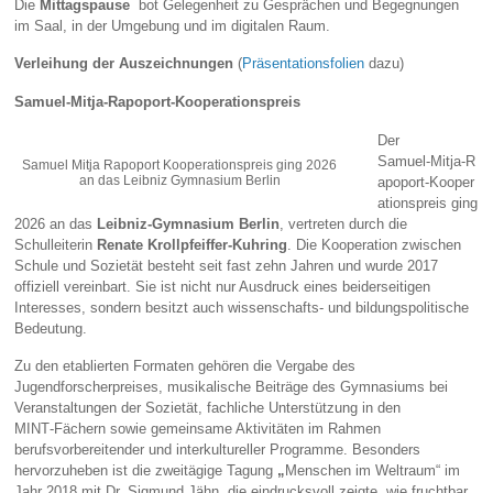
Die
Mittagspause
bot Gelegenheit zu Gesprächen und Begegnungen
im Saal, in der Umgebung und im digitalen Raum.
Verleihung der Auszeichnungen
(
Präsentationsfolien
dazu)
Samuel‑Mitja‑Rapoport‑Kooperationspreis
Der
Samuel‑Mitja‑R
Samuel Mitja Rapoport Kooperationspreis ging 2026
an das Leibniz Gymnasium Berlin
apoport‑Kooper
ationspreis ging
2026 an das
Leibniz‑Gymnasium Berlin
, vertreten durch die
Schulleiterin
Renate Krollpfeiffer‑Kuhring
. Die Kooperation zwischen
Schule und Sozietät besteht seit fast zehn Jahren und wurde 2017
offiziell vereinbart. Sie ist nicht nur Ausdruck eines beiderseitigen
Interesses, sondern besitzt auch wissenschafts‑ und bildungspolitische
Bedeutung.
Zu den etablierten Formaten gehören die Vergabe des
Jugendforscherpreises, musikalische Beiträge des Gymnasiums bei
Veranstaltungen der Sozietät, fachliche Unterstützung in den
MINT‑Fächern sowie gemeinsame Aktivitäten im Rahmen
berufsvorbereitender und interkultureller Programme. Besonders
hervorzuheben ist die zweitägige Tagung
„
Menschen im Weltraum“ im
Jahr 2018 mit Dr. Sigmund Jähn, die eindrucksvoll zeigte, wie fruchtbar