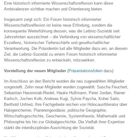
Eine historisch informierte Wissenschaftsreflexion kann diese
Ambivalenzen sichtbar machen und Orientierung bieten.
Insgesamt zeigt sich: Ein Forum historisch informierter
Wissenschaftsreflexion ist keine neue Erfindung, sondern die
konsequente Weiterführung dessen, was die Leibniz‑Sozietät seit
Jahrzehnten auszeichnet – die Verbindung von wissenschaftlicher
Exzellenz, historischer Tiefenschärfe und gesellschaftlicher
Verantwortung. Die Präsidentin lud alle Mitglieder dazu ein, an diesem
Ziel, die Leibniz-Sozietät zu einem Forum historisch informierter
Wissenschaftsreflexion zu entwickeln, mitzuwirken.
Vorstellung der neuen Mitglieder
(
Präsentationsfolien
dazu)
Im Anschluss an den Bericht wurden die neu zugewählten Mitglieder
vorgestellt. Zehn neue Mitglieder wurden zugewählt: Sascha Feuchert,
Sebastian Hasenstab-Riedel, Hauke Hußmann, Peter Jordan, Rainer
Karlsch, Jochen Kolb, Andreas Kugi, Sylvie Paycha, Kohei Saito,
Berthold Unfried
.
Ihre Fachgebiete reichen von Holocaustliteratur über
Halogenchemie, Planetengeodäsie, politische Geographie,
Wirtschaftsgeschichte, Geochemie, Systemtheorie, Mathematik und
Philosophie bis hin zur Globalgeschichte. Die Vielfalt ihrer Expertise
stärkt die interdisziplinäre Ausrichtung der Sozietät.