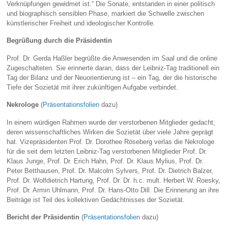
Verknüpfungen gewidmet ist.“ Die Sonate, entstanden in einer politisch
und biographisch sensiblen Phase, markiert die Schwelle zwischen
künstlerischer Freiheit und ideologischer Kontrolle.
Begrüßung durch die Präsidentin
Prof. Dr. Gerda Haßler begrüßte die Anwesenden im Saal und die online
Zugeschalteten. Sie erinnerte daran, dass der Leibniz‑Tag traditionell ein
Tag der Bilanz und der Neuorientierung ist – ein Tag, der die historische
Tiefe der Sozietät mit ihrer zukünftigen Aufgabe verbindet.
Nekrologe
(
Präsentationsfolien
dazu)
In einem würdigen Rahmen wurde der verstorbenen Mitglieder gedacht,
deren wissenschaftliches Wirken die Sozietät über viele Jahre geprägt
hat. Vizepräsidenten Prof. Dr. Dorothee Röseberg verlas die Nekrologe
für die seit dem letzten Leibniz-Tag verstorbenen Mitglieder Prof. Dr.
Klaus Junge, Prof. Dr. Erich Hahn, Prof. Dr. Klaus Mylius, Prof. Dr.
Peter Betthausen, Prof. Dr. Malcolm Sylvers, Prof. Dr. Dietrich Balzer,
Prof. Dr. Wolfdietrich Hartung, Prof. Dr. Dr. h.c. mult. Herbert W. Roesky,
Prof. Dr. Armin Uhlmann, Prof. Dr. Hans-Otto Dill. Die Erinnerung an ihre
Beiträge ist Teil des kollektiven Gedächtnisses der Sozietät.
Bericht der Präsidentin
(
Präsentationsfolien
dazu)