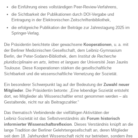
die Einführung eines vollständigen Peer‑Review‑Verfahrens,
die Sichtbarkeit der Publikationen durch DOI‑Vergabe und
Eintragung in der Elektronischen Zeitschriftenbibliothek,
die erfolgreiche Publikation der Beiträge zur Jahrestagung 2025 im
Springer‑Verlag.
Die Präsidentin berichtete über gewachsene
Kooperationen
, u. a. mit
der Berliner Medizinischen Gesellschaft, dem Leibniz‑Gymnasium
Berlin, der Peter‑Sodann‑Bibliothek, dem
Institut de Recherche
pluridisciplinaire en arts, lettres et langues
der Université Jean Jaurès
Toulouse. Diese Kooperationen stärken die gesellschaftliche
Sichtbarkeit und die wissenschaftliche Vernetzung der Sozietät.
Ein besonderer Schwerpunkt lag auf der Bedeutung der
Zuwahl neuer
Mitglieder
. Die Präsidentin betonte: „Eine lebendige Sozietät entsteht
dort, wo Mitglieder als Wissenschaftler ernst genommen werden – als
Gestaltende, nicht nur als Beitragszahler.“
Das thematisch Verbindende der vielfältigen Aktivitäten der
Leibniz‑Sozietät ist das Selbstverständnis als
Forum historisch
informierter Wissenschaftsreflexion
. Dieses Verständnis knüpft an die
lange Tradition der Berliner Gelehrtengesellschaft an, deren Mitglieder
seit dem 18. Jahrhundert Wissenschaft nicht nur betrieben, sondern ihre