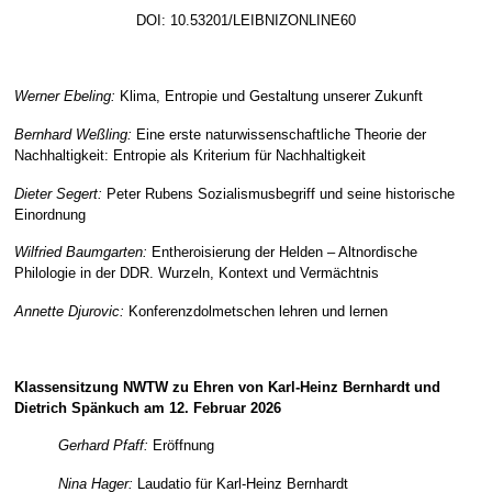
DOI: 10.53201/LEIBNIZONLINE60
nd lernen#
Werner Ebeling:
Klima, Entropie und Gestaltung unserer Zukunft
Bernhard Weßling:
Eine erste naturwissenschaftliche Theorie der
Nachhaltigkeit: Entropie als Kriterium für Nachhaltigkeit
Dieter Segert:
Peter Rubens Sozialismusbegriff und seine historische
Einordnung
Wilfried Baumgarten:
Entheroisierung der Helden – Altnordische
Philologie in der DDR. Wurzeln, Kontext und Vermächtnis
Annette Djurovic:
Konferenzdolmetschen lehren und lernen
nd lernen
Klassensitzung NWTW zu Ehren von Karl-Heinz Bernhardt und
Dietrich Spänkuch am 12. Februar 2026
Gerhard Pfaff:
Eröffnung
Nina Hager:
Laudatio für Karl-Heinz Bernhardt