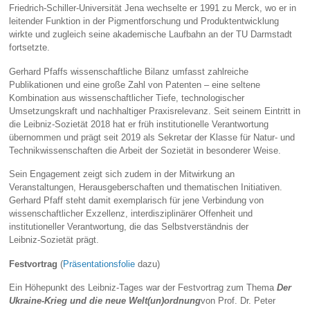
Friedrich‑Schiller‑Universität Jena wechselte er 1991 zu Merck, wo er in
leitender Funktion in der Pigmentforschung und Produktentwicklung
wirkte und zugleich seine akademische Laufbahn an der TU Darmstadt
fortsetzte.
Gerhard Pfaffs wissenschaftliche Bilanz umfasst zahlreiche
Publikationen und eine große Zahl von Patenten – eine seltene
Kombination aus wissenschaftlicher Tiefe, technologischer
Umsetzungskraft und nachhaltiger Praxisrelevanz. Seit seinem Eintritt in
die Leibniz‑Sozietät 2018 hat er früh institutionelle Verantwortung
übernommen und prägt seit 2019 als Sekretar der Klasse für Natur‑ und
Technikwissenschaften die Arbeit der Sozietät in besonderer Weise.
Sein Engagement zeigt sich zudem in der Mitwirkung an
Veranstaltungen, Herausgeberschaften und thematischen Initiativen.
Gerhard Pfaff steht damit exemplarisch für jene Verbindung von
wissenschaftlicher Exzellenz, interdisziplinärer Offenheit und
institutioneller Verantwortung, die das Selbstverständnis der
Leibniz‑Sozietät prägt.
Festvortrag
(
Präsentationsfolie
dazu)
Ein Höhepunkt des Leibniz‑Tages war der Festvortrag zum Thema
Der
Ukraine-Krieg und die neue Welt(un)ordnung
von Prof. Dr. Peter