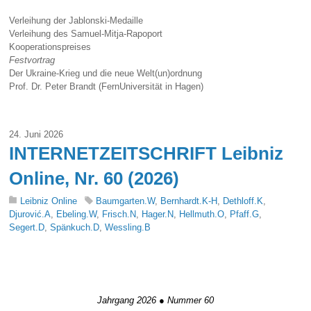
Verleihung der Jablonski-Medaille
Verleihung des Samuel-Mitja-Rapoport
Kooperationspreises
Festvortrag
Der Ukraine-Krieg und die neue Welt(un)ordnung
Prof. Dr. Peter Brandt (FernUniversität in Hagen)
24. Juni 2026
INTERNETZEITSCHRIFT Leibniz
Online, Nr. 60 (2026)
Leibniz Online
Baumgarten.W
,
Bernhardt.K-H
,
Dethloff.K
,
Djurović.A
,
Ebeling.W
,
Frisch.N
,
Hager.N
,
Hellmuth.O
,
Pfaff.G
,
Segert.D
,
Spänkuch.D
,
Wessling.B
nd lernen#
d lernen#
Jahrgang 2026 ● Nummer 60