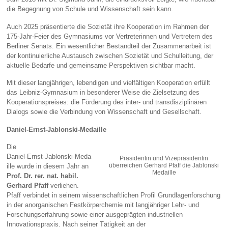
die Begegnung von Schule und Wissenschaft sein kann.
Auch 2025 präsentierte die Sozietät ihre Kooperation im Rahmen der
175‑Jahr‑Feier des Gymnasiums vor Vertreterinnen und Vertretern des
Berliner Senats. Ein wesentlicher Bestandteil der Zusammenarbeit ist
der kontinuierliche Austausch zwischen Sozietät und Schulleitung, der
aktuelle Bedarfe und gemeinsame Perspektiven sichtbar macht.
Mit dieser langjährigen, lebendigen und vielfältigen Kooperation erfüllt
das Leibniz‑Gymnasium in besonderer Weise die Zielsetzung des
Kooperationspreises: die Förderung des inter‑ und transdisziplinären
Dialogs sowie die Verbindung von Wissenschaft und Gesellschaft.
Daniel‑Ernst‑Jablonski‑Medaille
Die
Daniel‑Ernst‑Jablonski‑Meda
Präsidentin und Vizepräsidentin
überreichen Gerhard Pfaff die Jablonski
ille wurde in diesem Jahr an
Medaille
Prof. Dr. rer. nat. habil.
Gerhard Pfaff
verliehen.
Pfaff verbindet in seinem wissenschaftlichen Profil Grundlagenforschung
in der anorganischen Festkörperchemie mit langjähriger Lehr‑ und
Forschungserfahrung sowie einer ausgeprägten industriellen
Innovationspraxis. Nach seiner Tätigkeit an der