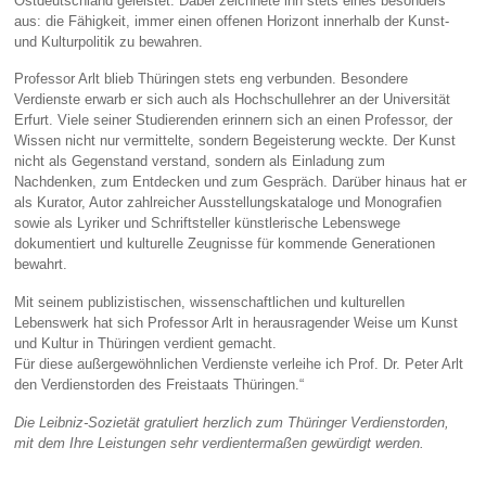
Ostdeutschland geleistet. Dabei zeichnete ihn stets eines besonders
aus: die Fähigkeit, immer einen offenen Horizont innerhalb der Kunst-
und Kulturpolitik zu bewahren.
Professor Arlt blieb Thüringen stets eng verbunden. Besondere
Verdienste erwarb er sich auch als Hochschullehrer an der Universität
Erfurt. Viele seiner Studierenden erinnern sich an einen Professor, der
Wissen nicht nur vermittelte, sondern Begeisterung weckte. Der Kunst
nicht als Gegenstand verstand, sondern als Einladung zum
Nachdenken, zum Entdecken und zum Gespräch. Darüber hinaus hat er
als Kurator, Autor zahlreicher Ausstellungskataloge und Monografien
sowie als Lyriker und Schriftsteller künstlerische Lebenswege
dokumentiert und kulturelle Zeugnisse für kommende Generationen
bewahrt.
Mit seinem publizistischen, wissenschaftlichen und kulturellen
Lebenswerk hat sich Professor Arlt in herausragender Weise um Kunst
und Kultur in Thüringen verdient gemacht.
Für diese außergewöhnlichen Verdienste verleihe ich Prof. Dr. Peter Arlt
den Verdienstorden des Freistaats Thüringen.“
Die Leibniz-Sozietät gratuliert herzlich zum Thüringer Verdienstorden,
mit dem Ihre Leistungen sehr verdientermaßen gewürdigt werden.