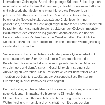
internationale Ordnung ist Brandt eine gefragte Stimme. Er beteiligt sich
regelmäßig an öffentlichen Diskussionen, schreibt für wissenschaftliche
und publizistische Medien und bringt historische Perspektiven in
politische Streitfragen ein. Gerade im Kontext des Ukraine‑Krieges
betont er die Notwendigkeit, gegenwärtige Ereignisse nicht nur
geopolitisch, sondern im Licht langfristiger historischer Entwicklungen zu
betrachten: der Krise multilateraler Strukturen, der Rückkehr imperialer
Politikmuster, der Verschiebung globaler Machtverhältnisse und der
Herausforderungen für demokratische Gesellschaften. Damit trägt er
wesentlich dazu bei, die Komplexität der entstehenden Welt(un)ordnung
verständlich zu machen.
Seine wissenschaftliche Haltung verbindet präzise Quellenarbeit mit
einem ausgeprägten Sinn für strukturelle Zusammenhänge, der
Bereitschaft, historische Erkenntnisse in gesellschaftliche Debatten
einzubringen, und dem Anspruch, Geschichte als Instrument der
Aufklärung zu verstehen. Diese Perspektive knüpft unmittelbar an die
Tradition der Leibniz‑Sozietät an, die Wissenschaft als Beitrag zur
Orientierung in einer komplexen Welt begreift.
Der Festvortrag eröffnete daher nicht nur neue Einsichten, sondern auch
neue Horizonte: Er machte die historische Dimension des
Ukraine‑Krieges sichtbar und beleuchtete die Frage nach der neuen
Welt(un)ordnung mit analytischer Klarheit – ein Beitrag, der den