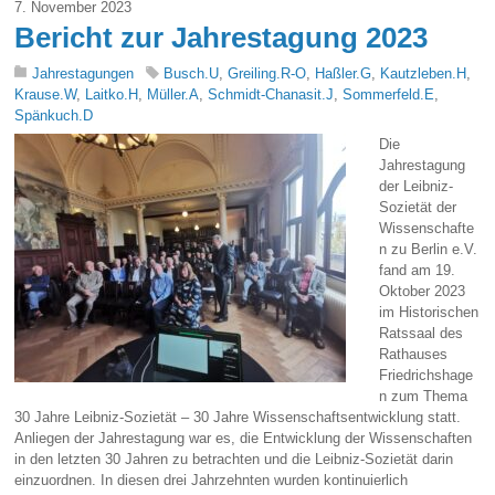
7. November 2023
Bericht zur Jahrestagung 2023
Jahrestagungen
Busch.U
,
Greiling.R-O
,
Haßler.G
,
Kautzleben.H
,
Krause.W
,
Laitko.H
,
Müller.A
,
Schmidt-Chanasit.J
,
Sommerfeld.E
,
Spänkuch.D
Die
Jahrestagung
der Leibniz-
Sozietät der
Wissenschafte
n zu Berlin e.V.
fand am 19.
Oktober 2023
im Historischen
Ratssaal des
Rathauses
Friedrichshage
n zum Thema
30 Jahre Leibniz-Sozietät – 30 Jahre Wissenschaftsentwicklung statt.
Anliegen der Jahrestagung war es, die Entwicklung der Wissenschaften
in den letzten 30 Jahren zu betrachten und die Leibniz-Sozietät darin
einzuordnen. In diesen drei Jahrzehnten wurden kontinuierlich