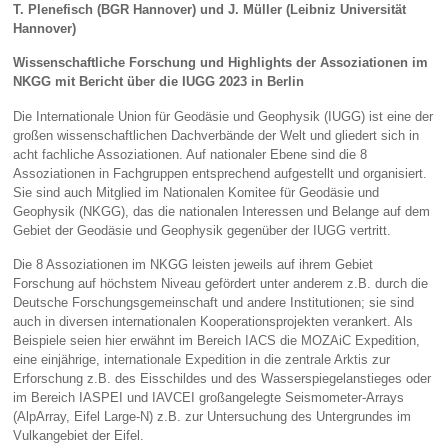
T. Plenefisch (BGR Hannover) und J. Müller (Leibniz Universität
Hannover)
Wissenschaftliche Forschung und Highlights der Assoziationen im
NKGG mit Bericht über die IUGG 2023 in Berlin
Die Internationale Union für Geodäsie und Geophysik (IUGG) ist eine der
großen wissenschaftlichen Dachverbände der Welt und gliedert sich in
acht fachliche Assoziationen. Auf nationaler Ebene sind die 8
Assoziationen in Fachgruppen entsprechend aufgestellt und organisiert.
Sie sind auch Mitglied im Nationalen Komitee für Geodäsie und
Geophysik (NKGG), das die nationalen Interessen und Belange auf dem
Gebiet der Geodäsie und Geophysik gegenüber der IUGG vertritt.
Die 8 Assoziationen im NKGG leisten jeweils auf ihrem Gebiet
Forschung auf höchstem Niveau gefördert unter anderem z.B. durch die
Deutsche Forschungsgemeinschaft und andere Institutionen; sie sind
auch in diversen internationalen Kooperationsprojekten verankert. Als
Beispiele seien hier erwähnt im Bereich IACS die MOZAiC Expedition,
eine einjährige, internationale Expedition in die zentrale Arktis zur
Erforschung z.B. des Eisschildes und des Wasserspiegelanstieges oder
im Bereich IASPEI und IAVCEI großangelegte Seismometer-Arrays
(AlpArray, Eifel Large-N) z.B. zur Untersuchung des Untergrundes im
Vulkangebiet der Eifel.