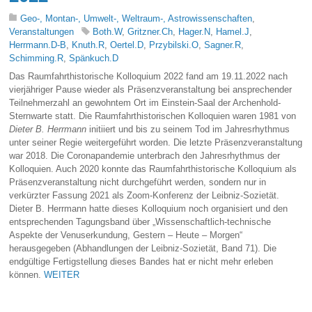
Geo-, Montan-, Umwelt-, Weltraum-, Astrowissenschaften
,
Veranstaltungen
Both.W
,
Gritzner.Ch
,
Hager.N
,
Hamel.J
,
Herrmann.D-B
,
Knuth.R
,
Oertel.D
,
Przybilski.O
,
Sagner.R
,
Schimming.R
,
Spänkuch.D
Das Raumfahrthistorische Kolloquium 2022 fand am 19.11.2022 nach
vierjähriger Pause wieder als Präsenzveranstaltung bei ansprechender
Teilnehmerzahl an gewohntem Ort im Einstein-Saal der Archenhold-
Sternwarte statt. Die Raumfahrthistorischen Kolloquien waren 1981 von
Dieter B. Herrmann
initiiert und bis zu seinem Tod im Jahresrhythmus
unter seiner Regie weitergeführt worden. Die letzte Präsenzveranstaltung
war 2018. Die Coronapandemie unterbrach den Jahresrhythmus der
Kolloquien. Auch 2020 konnte das Raumfahrthistorische Kolloquium als
Präsenzveranstaltung nicht durchgeführt werden, sondern nur in
verkürzter Fassung 2021 als Zoom-Konferenz der Leibniz-Sozietät.
Dieter B. Herrmann hatte dieses Kolloquium noch organisiert und den
entsprechenden Tagungsband über „Wissenschaftlich-technische
Aspekte der Venuserkundung, Gestern – Heute – Morgen“
herausgegeben (Abhandlungen der Leibniz-Sozietät, Band 71). Die
endgültige Fertigstellung dieses Bandes hat er nicht mehr erleben
können.
WEITER