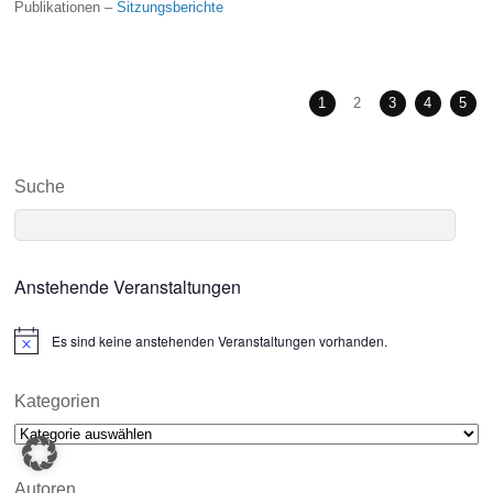
Publikationen –
Sitzungsberichte
1
2
3
4
5
Suche
Anstehende Veranstaltungen
Es sind keine anstehenden Veranstaltungen vorhanden.
N
o
t
i
Kategorien
c
Kategorien
e
Autoren