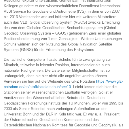
Resolution explizit unterstrichen. Gemeinsam mit internationalen
Kollegen gründete er den wissenschaftlichen Datendienst International
VLBI Service für Geodäsie und Astrometrie (IVS), in dem er von 2007
bis 2013 Vorsitzender war und initiierte hier mit weiteren Mitstreitern
auch das VLBI Global Observing System (VGOS) zwecks Erreichung
des von dem Globalen Geodätischen Beobachtungssystem (Global
Geodetic Observing System – GGOS) geforderten Ziels einer globalen
Positionsbestimmung von 1 mm Genauigkeit. Weitere Untersuchungen
Schuhs widmen sich der Nutzung des Global Navigation Satellite
Systems (GNSS) für die Erforschung des Erdsystems.
Die fachliche Kompetenz Harald Schuhs führte zwangsläufig zur
Mitarbeit, teilweise in leitender Position, internationaler als auch
nationaler Fachgremien. Die Liste seiner Mitgliedschaften ist so
umfangreich, dass sie hier nicht alle angeführt werden können.
Verwiesen sei hier auf die Webseite des GFZ Potsdam
https://www.gfz-
potsdam.de/en/staff/harald.schuh/sec10
. Leicht lassen sich hier die
Stationen seiner wissenschaftlichen Laufbahn verfolgen. So ist er
Vorsitzender des Wissenschaftlichen Beirats des Deutschen
Geodätischen Forschungsinstituts der TU München, wo er von 1995 bis
2000 als Senior Scientist nach vorherigen Aufenthalten an der
Universität Bonn und der DLR in Köln tätig war. Er war u. a. Präsident
der Österreichischen Geodätischen Kommission und des
Österreichischen Nationalen Komitees für Geodäsie und Geophysik, als