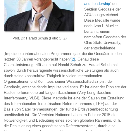
and Leadership
“ der
Sektion Geodäsie der
AGU ausgezeichnet.
Diese Medaille wurde
nach Ivan I. Mueller
benannt, einem
namhaften Geodäten der
Prof. Dr. Harald Schuh (Foto: GFZ)
Ohio State University,
der entscheidende
„Impulse zu internationalen Programmen gab, die die Geodäsie in den
letzten 50 Jahren vorangebracht haben“
[2]
. Genau diese
Charakterisierung trifft auch auf Harald Schuh zu. Harald Schuh hat
sowohl durch herausragende wissenschaftliche Leistungen als auch
durch seine konstruktive Tätigkeit in vielen internationalen
Organisationen und Komitees seiner Wissenschaftsdisziplin, der
Geodäsie, entscheidende Impulse verliehen. Er ist einer der Pioniere der
Radiointerferometrie auf langen Basislinien (Very Long Baseline
Interferometry, VLBI). Diese Methode ist eine der Säulen zur Erstellung
des Internationalen Terrestrischen Referenzrahmens (ITRF) auf der
Basis von Satellitenmessungen, der für die Erdsystembeobachtung
unerlässlich ist. Die Vereinten Nationen haben im Februar 2015 die
Notwendigkeit und Bedeutung eines solchen globalen Rahmens, d. h.
die Realisierung eines geodätischen Referenzsystems, durch eine