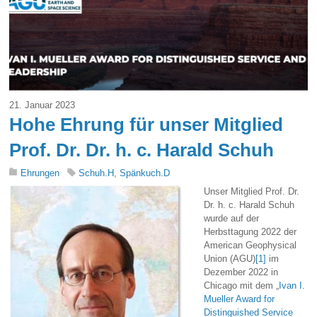
21. Januar 2023
Hohe Ehrung für unser Mitglied
Prof. Dr. Dr. h. c. Harald Schuh
Ehrungen
Schuh.H
,
Spänkuch.D
Unser Mitglied Prof. Dr.
Dr. h. c. Harald Schuh
wurde auf der
Herbsttagung 2022 der
American Geophysical
Union (AGU)
[1]
im
Dezember 2022 in
Chicago mit dem „
Ivan I.
Mueller Award for
Distinguished Service