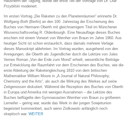
Hausherrn der Tagung, wurde der erste Teil der Vorträge von Dr.
Olaf
Przybilski
moderiert.
Im ersten Vortrag „Die Raketen zu den Planetenräumen“ erinnerte Dr.
Wolfgang Both
(Berlin) an den 100. Jahrestag der Erscheinung des
Buches von Hermann Oberth mit gleichnamigem Titel im Münchener
Wissenschaftsverlag R. Oldenbourgh. Eine Neuauflage dieses Buches
erschien mit einem Vorwort von Wernher von Braun im Jahre 1960. Aus
heutiger Sicht ist schon erstaunlich, dass damals mehrere Verlage
dieses Manuskript ablehnten. Im Vortrag wurden, ausgehend von den
Anregungen, die Oberth als Jugendlicher durch die Lektüre von Jules
Vernes Roman „Von der Erde zum Mond“ erhielt, wesentliche Beiträge
zur Entwicklung der Raumfahrt vor dem Erscheinen des Buches, wie die
erste Ableitung der Raketengleichung 1810 von dem britischen
Mathematiker William Moore in „A Journal of Natural Philosophy,
Chemistry and the Arts“, als auch die Wirkung des Werkes auf seine
Zeitgenossen diskutiert. Während die Rezeption des Buches von Oberth
in Europa und Amerika mit wenigen Ausnahmen – die Lektüre des
Buches beflügelte den Gymnasiasten Wernher von Braun zu größerem
Lerneifer – gering war, wurde das Werk in der jungen Sowjetunion
begeistert kommentiert, auch wenn Ziolkowski anfänglich noch
skeptisch war.
WEITER