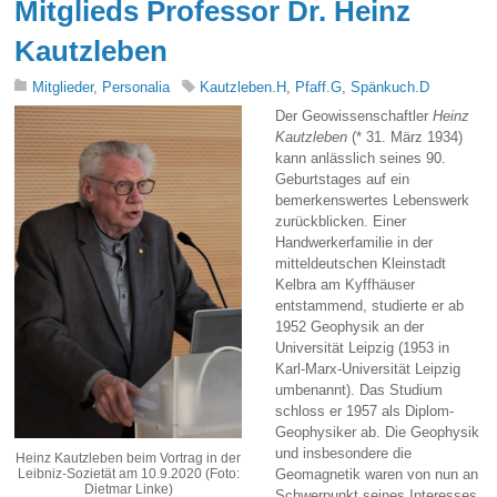
Mitglieds Professor Dr. Heinz
Kautzleben
Mitglieder
,
Personalia
Kautzleben.H
,
Pfaff.G
,
Spänkuch.D
Der Geowissenschaftler
Heinz
Kautzleben
(* 31. März 1934)
kann anlässlich seines 90.
Geburtstages auf ein
bemerkenswertes Lebenswerk
zurückblicken. Einer
Handwerkerfamilie in der
mitteldeutschen Kleinstadt
Kelbra am Kyffhäuser
entstammend, studierte er ab
1952 Geophysik an der
Universität Leipzig (1953 in
Karl-Marx-Universität Leipzig
umbenannt). Das Studium
schloss er 1957 als Diplom-
Geophysiker ab. Die Geophysik
und insbesondere die
Heinz Kautzleben beim Vortrag in der
Leibniz-Sozietät am 10.9.2020 (Foto:
Geomagnetik waren von nun an
Dietmar Linke)
Schwerpunkt seines Interesses