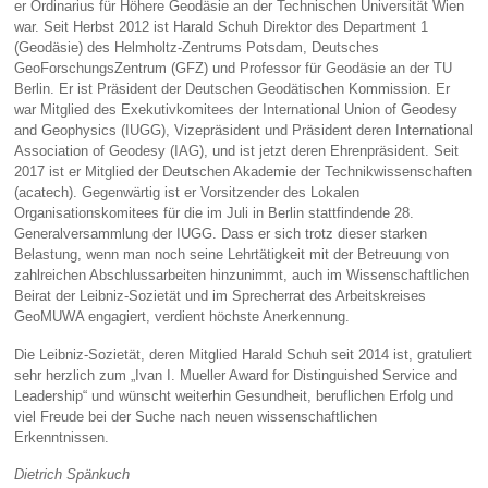
er Ordinarius für Höhere Geodäsie an der Technischen Universität Wien
war. Seit Herbst 2012 ist Harald Schuh Direktor des Department 1
(Geodäsie) des Helmholtz-Zentrums Potsdam, Deutsches
GeoForschungsZentrum (GFZ) und Professor für Geodäsie an der TU
Berlin. Er ist Präsident der Deutschen Geodätischen Kommission. Er
war Mitglied des Exekutivkomitees der International Union of Geodesy
and Geophysics (IUGG), Vizepräsident und Präsident deren International
Association of Geodesy (IAG), und ist jetzt deren Ehrenpräsident. Seit
2017 ist er Mitglied der Deutschen Akademie der Technikwissenschaften
(acatech). Gegenwärtig ist er Vorsitzender des Lokalen
Organisationskomitees für die im Juli in Berlin stattfindende 28.
Generalversammlung der IUGG. Dass er sich trotz dieser starken
Belastung, wenn man noch seine Lehrtätigkeit mit der Betreuung von
zahlreichen Abschlussarbeiten hinzunimmt, auch im Wissenschaftlichen
Beirat der Leibniz-Sozietät und im Sprecherrat des Arbeitskreises
GeoMUWA engagiert, verdient höchste Anerkennung.
Die Leibniz-Sozietät, deren Mitglied Harald Schuh seit 2014 ist, gratuliert
sehr herzlich zum „Ivan I. Mueller Award for Distinguished Service and
Leadership“ und wünscht weiterhin Gesundheit, beruflichen Erfolg und
viel Freude bei der Suche nach neuen wissenschaftlichen
Erkenntnissen.
Dietrich Spänkuch