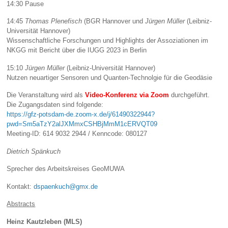
14:30 Pause
14:45
Thomas Plenefisch
(BGR Hannover und
Jürgen Müller
(Leibniz-
Universität Hannover)
Wissenschaftliche Forschungen und Highlights der Assoziationen im
NKGG mit Bericht über die IUGG 2023 in Berlin
15:10
Jürgen Müller
(Leibniz-Universität Hannover)
Nutzen neuartiger Sensoren und Quanten-Technolgie für die Geodäsie
Die Veranstaltung wird als
Video-Konferenz via Zoom
durchgeführt.
Die Zugangsdaten sind folgende:
https://gfz-potsdam-de.zoom-x.de/j/61490322944?
pwd=Sm5aTzY2alJXMmxCSHBjMmM1cERVQT09
Meeting-ID: 614 9032 2944 / Kenncode: 080127
Dietrich Spänkuch
Sprecher des Arbeitskreises GeoMUWA
Kontakt:
dspaenkuch@gmx.de
Abstracts
Heinz Kautzleben (MLS)