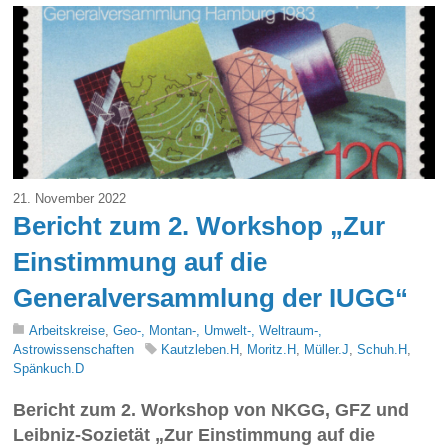
21. November 2022
Bericht zum 2. Workshop „Zur
Einstimmung auf die
Generalversammlung der IUGG“
Arbeitskreise
,
Geo-, Montan-, Umwelt-, Weltraum-,
Astrowissenschaften
Kautzleben.H
,
Moritz.H
,
Müller.J
,
Schuh.H
,
Spänkuch.D
Bericht zum 2. Workshop von NKGG, GFZ und
Leibniz-Sozietät „Zur Einstimmung auf die