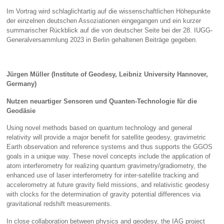
Im Vortrag wird schlaglichtartig auf die wissenschaftlichen Höhepunkte
der einzelnen deutschen Assoziationen eingegangen und ein kurzer
summarischer Rückblick auf die von deutscher Seite bei der 28. IUGG-
Generalversammlung 2023 in Berlin gehaltenen Beiträge gegeben.
Jürgen Müller (Institute of Geodesy, Leibniz University Hannover,
Germany)
Nutzen neuartiger Sensoren und Quanten-Technologie für die
Geodäsie
Using novel methods based on quantum technology and general
relativity will provide a major benefit for satellite geodesy, gravimetric
Earth observation and reference systems and thus supports the GGOS
goals in a unique way. These novel concepts include the application of
atom interferometry for realizing quantum gravimetry/gradiometry, the
enhanced use of laser interferometry for inter-satellite tracking and
accelerometry at future gravity field missions, and relativistic geodesy
with clocks for the determination of gravity potential differences via
gravitational redshift measurements.
In close collaboration between physics and geodesy, the IAG project