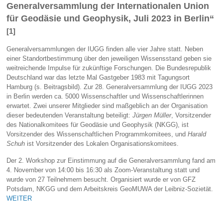
Generalversammlung der Internationalen Union
für Geodäsie und Geophysik, Juli 2023 in Berlin“
[1]
Generalversammlungen der IUGG finden alle vier Jahre statt. Neben
einer Standortbestimmung über den jeweiligen Wissensstand geben sie
weitreichende Impulse für zukünftige Forschungen. Die Bundesrepublik
Deutschland war das letzte Mal Gastgeber 1983 mit Tagungsort
Hamburg (s. Beitragsbild). Zur 28. Generalversammlung der IUGG 2023
in Berlin werden ca. 5000 Wissenschaftler und Wissenschaftlerinnen
erwartet. Zwei unserer Mitglieder sind maßgeblich an der Organisation
dieser bedeutenden Veranstaltung beteiligt:
Jürgen Müller
, Vorsitzender
des Nationalkomitees für Geodäsie und Geophysik (NKGG), ist
Vorsitzender des Wissenschaftlichen Programmkomitees, und
Harald
Schuh
ist Vorsitzender des Lokalen Organisationskomitees.
Der 2. Workshop zur Einstimmung auf die Generalversammlung fand am
4. November von 14:00 bis 16:30 als Zoom-Veranstaltung statt und
wurde von 27 Teilnehmern besucht. Organisiert wurde er von GFZ
Potsdam, NKGG und dem Arbeitskreis GeoMUWA der Leibniz-Sozietät.
WEITER