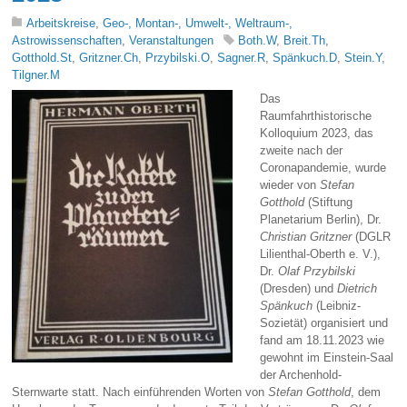
Arbeitskreise
,
Geo-, Montan-, Umwelt-, Weltraum-,
Astrowissenschaften
,
Veranstaltungen
Both.W
,
Breit.Th
,
Gotthold.St
,
Gritzner.Ch
,
Przybilski.O
,
Sagner.R
,
Spänkuch.D
,
Stein.Y
,
Tilgner.M
Das
Raumfahrthistorische
Kolloquium 2023, das
zweite nach der
Coronapandemie, wurde
wieder von
Stefan
Gotthold
(Stiftung
Planetarium Berlin), Dr.
Christian Gritzner
(DGLR
Lilienthal-Oberth e. V.),
Dr.
Olaf Przybilski
(Dresden) und
Dietrich
Spänkuch
(Leibniz-
Sozietät) organisiert und
fand am 18.11.2023 wie
gewohnt im Einstein-Saal
der Archenhold-
Sternwarte statt. Nach einführenden Worten von
Stefan Gotthold
, dem