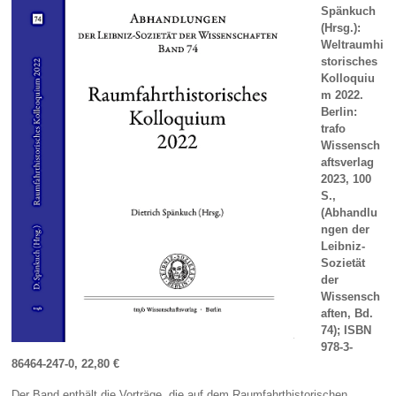
Spänkuch
(Hrsg.):
Weltraumhi
storisches
Kolloquiu
m 2022.
Berlin:
trafo
Wissensch
aftsverlag
2023, 100
S.,
(Abhandlu
ngen der
Leibniz-
Sozietät
der
Wissensch
aften, Bd.
74);
ISBN
978-3-
86464-247-0, 22,80 €
Der Band enthält die Vorträge, die auf dem Raumfahrthistorischen