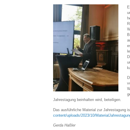
E
u
h
R
W
B
a
e
l
D
u
k
D
v
W
g
Jahrestagung beinhalten wird, beteiligen.
Das ausführliche Material zur Jahrestagung is
content/uploads/2023/10/MaterialJahrestagun
Gerda Haßler