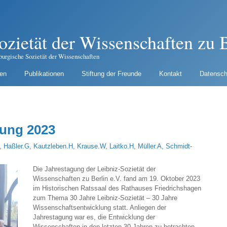
ozietät der Wissenschaften zu B
burgische Sozietät der Wissenschaften
gen
Publikationen
Stiftung der Freunde
Kontakt
Datensch
gung 2023
,
Haßler.G
,
Kautzleben.H
,
Krause.W
,
Laitko.H
,
Müller.A
,
Schmidt-
Die Jahrestagung der Leibniz-Sozietät der
Wissenschaften zu Berlin e.V. fand am 19. Oktober 2023
im Historischen Ratssaal des Rathauses Friedrichshagen
zum Thema 30 Jahre Leibniz-Sozietät – 30 Jahre
Wissenschaftsentwicklung statt. Anliegen der
Jahrestagung war es, die Entwicklung der
Wissenschaften in den letzten 30 Jahren zu betrachten