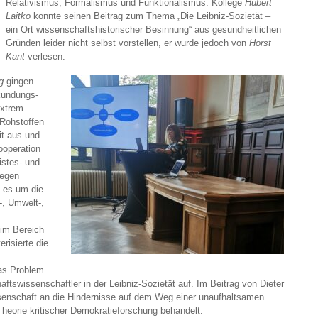
Relativismus, Formalismus und Funktionalismus. Kollege
Hubert
Laitko
konnte seinen Beitrag zum Thema „Die Leibniz-Sozietät –
ein Ort wissenschaftshistorischer Besinnung“ aus gesundheitlichen
Gründen leider nicht selbst vorstellen, er wurde jedoch von
Horst
Kant
verlesen.
g
gingen
kundungs-
extrem
 Rohstoffen
it aus und
ooperation
istes- und
legen
 es um die
-, Umwelt-,
 im Bereich
risierte die
das Problem
tswissenschaftler in der Leibniz-Sozietät auf. Im Beitrag von Dieter
senschaft an die Hindernisse auf dem Weg einer unaufhaltsamen
heorie kritischer Demokratieforschung behandelt.