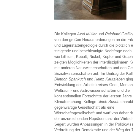
Die Kollegen
Axel Müller
und
Reinhard Greilin
von den großen Herausforderungen an die Er
und Lagerstättengeologie durch die plötzlich 
steigende und beschleunigte Nachfrage nach
wie Lithium, Kobalt, Nickel, Kupfer und Graph
zeigten Möglichkeiten der interdisziplinären K
mit anderen Naturwissenschaften und den Ge
Sozialwissenschaften auf. Im Beitrag der Kol
Dietrich Spänkuch
und
Heinz Kautzleben
ging
Entwicklung des Arbeitskreises Geo-, Montan
Weltraum- und Astrowissenschaften und die
konzeptionellen Fortschritte der letzten Jahre
Klimaforschung. Kollege
Ulrich Busch
charakte
gegenwärtige Gesellschaft als eine
Wirtschaftsgesellschaft und warf von daher 
der unzureichenden Repräsentanz der Wirtschaf
Segert wurden Anpassungen in der Politikwis
Verbreitung der Demokratie und der Weg der T