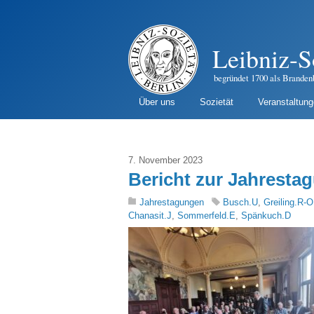
Leibniz-S
begründet 1700 als Branden
Über uns
Sozietät
Veranstaltun
7. November 2023
Bericht zur Jahresta
Jahrestagungen
Busch.U
,
Greiling.R-O
Chanasit.J
,
Sommerfeld.E
,
Spänkuch.D