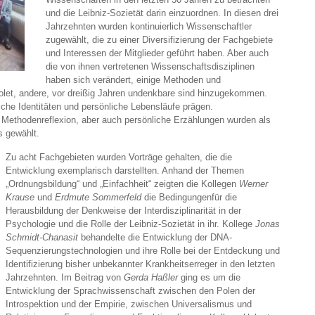
und die Leibniz-Sozietät darin einzuordnen. In diesen drei
Jahrzehnten wurden kontinuierlich Wissenschaftler
zugewählt, die zu einer Diversifizierung der Fachgebiete
und Interessen der Mitglieder geführt haben. Aber auch
die von ihnen vertretenen Wissenschaftsdisziplinen
haben sich verändert, einige Methoden und
let, andere, vor dreißig Jahren undenkbare sind hinzugekommen.
iche Identitäten und persönliche Lebensläufe prägen.
 Methodenreflexion, aber auch persönliche Erzählungen wurden als
 gewählt.
Zu acht Fachgebieten wurden Vorträge gehalten, die die
Entwicklung exemplarisch darstellten. Anhand der Themen
„Ordnungsbildung“ und „Einfachheit“ zeigten die Kollegen
Werner
Krause
und
Erdmute Sommerfeld
die Bedingungenfür die
Herausbildung der Denkweise der Interdisziplinarität in der
Psychologie und die Rolle der Leibniz-Sozietät in ihr. Kollege
Jonas
Schmidt-Chanasit
behandelte die Entwicklung der DNA-
Sequenzierungstechnologien und ihre Rolle bei der Entdeckung und
Identifizierung bisher unbekannter Krankheitserreger in den letzten
Jahrzehnten. Im Beitrag von
Gerda Haßler
ging es um die
Entwicklung der Sprachwissenschaft zwischen den Polen der
Introspektion und der Empirie, zwischen Universalismus und