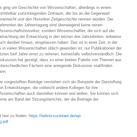
s ging um Geschichte von Wissenschaften, allerdings in einem
nmittelbar zurückliegenden Zeitraum, der bis an die Gegenwart
eranreicht und den Historiker
Zeitgeschichte
nennen würden. Die
eferenten der Jahrestagung sind überwiegend keine reinen
issenschaftshistoriker, sondern Wissenschaftler, die sich auf die
etrachtung der Entwicklung in den letzten drei Jahrzehnten, teilweise
uch darüber hinaus, eingelassen haben. Das ist in einer Zeit, in der
s in vielen Wissenschaften üblich geworden ist, nur Publikationen der
etzten fünf Jahre ernst zu nehmen, keinesfalls selbstverständlich. Die
iskussion hat gezeigt, dass zu einer breiten Palette von Themen aus
nterschiedlichen Fächern eine anregende Diskussion stattfinden
ann.
ie vorgestellten Beiträge verstehen sich als Beispiele der Darstellung
on Entwicklungen, die vielleicht andere Kollegen für ihre
issenschaften auch darstellen können und wollen. Sie können sich
erne am Band der Sitzungsberichte, der die Beiträge der
t hier zu finden:
https://leibnizsozietaet.de/wp-
g.pdf