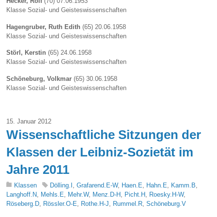
Hecker, Rolf
(70) 07.06.1953
Klasse Sozial- und Geisteswissenschaften
Hagengruber, Ruth Edith
(65) 20.06.1958
Klasse Sozial- und Geisteswissenschaften
Störl, Kerstin
(65) 24.06.1958
Klasse Sozial- und Geisteswissenschaften
Schöneburg, Volkmar
(65) 30.06.1958
Klasse Sozial- und Geisteswissenschaften
15. Januar 2012
Wissenschaftliche Sitzungen der
Klassen der Leibniz-Sozietät im
Jahre 2011
Klassen
Dölling.I
,
Grafarend.E-W
,
Haen.E
,
Hahn.E
,
Kamm.B
,
Langhoff.N
,
Mehls.E
,
Mehr.W
,
Menz.D-H
,
Picht.H
,
Roesky.H-W
,
Röseberg.D
,
Rössler.O-E
,
Rothe.H-J
,
Rummel.R
,
Schöneburg.V