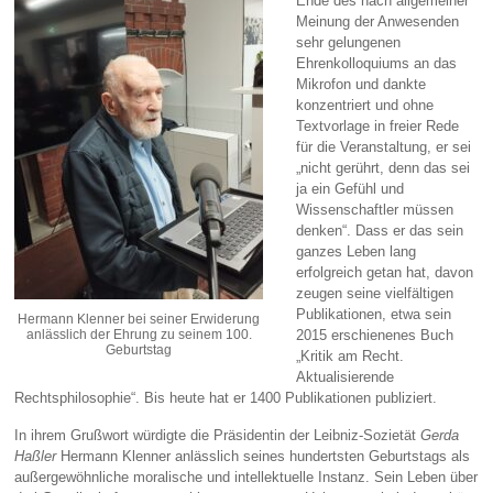
Ende des nach allgemeiner
Meinung der Anwesenden
sehr gelungenen
Ehrenkolloquiums an das
Mikrofon und dankte
konzentriert und ohne
Textvorlage in freier Rede
für die Veranstaltung, er sei
„nicht gerührt, denn das sei
ja ein Gefühl und
Wissenschaftler müssen
denken“. Dass er das sein
ganzes Leben lang
erfolgreich getan hat, davon
zeugen seine vielfältigen
Publikationen, etwa sein
Hermann Klenner bei seiner Erwiderung
anlässlich der Ehrung zu seinem 100.
2015 erschienenes Buch
Geburtstag
„Kritik am Recht.
Aktualisierende
Rechtsphilosophie“. Bis heute hat er 1400 Publikationen publiziert.
In ihrem Grußwort würdigte die Präsidentin der Leibniz-Sozietät
Gerda
Haßler
Hermann Klenner anlässlich seines hundertsten Geburtstags als
außergewöhnliche moralische und intellektuelle Instanz. Sein Leben über