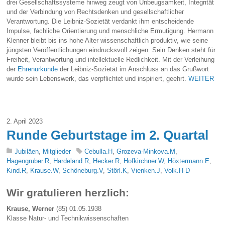
drei Gesellschaftssysteme hinweg zeugt von Unbeugsamkeit, Integrität
und der Verbindung von Rechtsdenken und gesellschaftlicher
Verantwortung. Die Leibniz-Sozietät verdankt ihm entscheidende
Impulse, fachliche Orientierung und menschliche Ermutigung. Hermann
Klenner bleibt bis ins hohe Alter wissenschaftlich produktiv, wie seine
jüngsten Veröffentlichungen eindrucksvoll zeigen. Sein Denken steht für
Freiheit, Verantwortung und intellektuelle Redlichkeit. Mit der Verleihung
der
Ehrenurkunde
der Leibniz-Sozietät im Anschluss an das Grußwort
wurde sein Lebenswerk, das verpflichtet und inspiriert, geehrt.
WEITER
2. April 2023
Runde Geburtstage im 2. Quartal
Jubiläen
,
Mitglieder
Cebulla.H
,
Grozeva-Minkova.M
,
Hagengruber.R
,
Hardeland.R
,
Hecker.R
,
Hofkirchner.W
,
Höxtermann.E
,
Kind.R
,
Krause.W
,
Schöneburg.V
,
Störl.K
,
Vienken.J
,
Volk.H-D
Wir gratulieren herzlich:
Krause, Werner
(85) 01.05.1938
Klasse Natur- und Technikwissenschaften