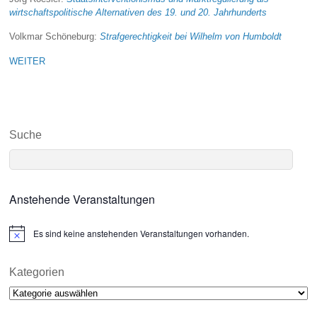
wirtschaftspolitische Alternativen des 19. und 20. Jahrhunderts
Volkmar Schöneburg:
Strafgerechtigkeit bei Wilhelm von Humboldt
WEITER
Suche
Anstehende Veranstaltungen
Es sind keine anstehenden Veranstaltungen vorhanden.
N
o
t
i
Kategorien
c
Kategorien
e