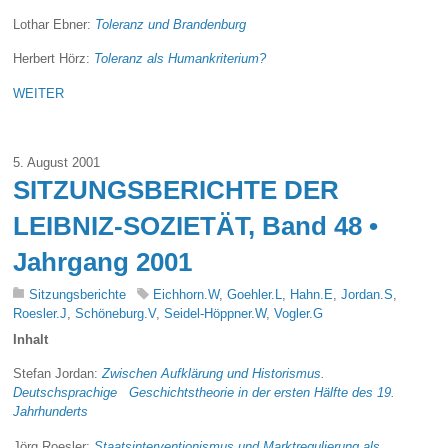
Lothar Ebner:
Toleranz und Brandenburg
Herbert Hörz:
Toleranz als Humankriterium?
WEITER
5. August 2001
SITZUNGSBERICHTE DER
LEIBNIZ-SOZIETÄT, Band 48 •
Jahrgang 2001
Sitzungsberichte
Eichhorn.W
,
Goehler.L
,
Hahn.E
,
Jordan.S
,
Roesler.J
,
Schöneburg.V
,
Seidel-Höppner.W
,
Vogler.G
Inhalt
Stefan Jordan:
Zwischen Aufklärung und Historismus.
Deutschsprachige Geschichtstheorie in der ersten Hälfte des 19.
Jahrhunderts
Jörg Roesler:
Staatsinterventionismus und Marktregulierung als