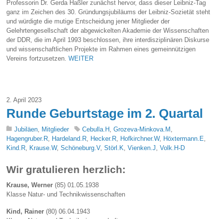
Professorin Dr. Gerda Haßler zunächst hervor, dass dieser Leibniz-Tag
ganz im Zeichen des 30. Gründungsjubiläums der Leibniz-Sozietät steht
und würdigte die mutige Entscheidung jener Mitglieder der
Gelehrtengesellschaft der abgewickelten Akademie der Wissenschaften
der DDR, die im April 1993 beschlossen, ihre interdisziplinären Diskurse
und wissenschaftlichen Projekte im Rahmen eines gemeinnützigen
Vereins fortzusetzen.
WEITER
2. April 2023
Runde Geburtstage im 2. Quartal
Jubiläen
,
Mitglieder
Cebulla.H
,
Grozeva-Minkova.M
,
Hagengruber.R
,
Hardeland.R
,
Hecker.R
,
Hofkirchner.W
,
Höxtermann.E
,
Kind.R
,
Krause.W
,
Schöneburg.V
,
Störl.K
,
Vienken.J
,
Volk.H-D
Wir gratulieren herzlich:
Krause, Werner
(85) 01.05.1938
Klasse Natur- und Technikwissenschaften
Kind, Rainer
(80) 06.04.1943