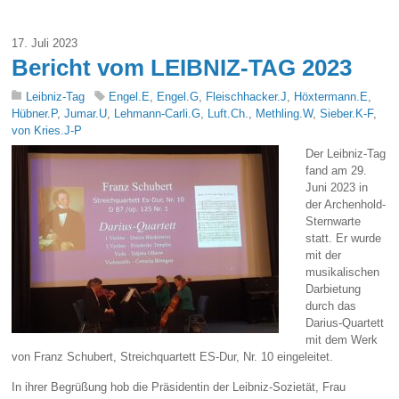
17. Juli 2023
Bericht vom LEIBNIZ-TAG 2023
Leibniz-Tag
Engel.E
,
Engel.G
,
Fleischhacker.J
,
Höxtermann.E
,
Hübner.P
,
Jumar.U
,
Lehmann-Carli.G
,
Luft.Ch.
,
Methling.W
,
Sieber.K-F
,
von Kries.J-P
Der Leibniz-Tag
fand am 29.
Juni 2023 in
der Archenhold-
Sternwarte
statt. Er wurde
mit der
musikalischen
Darbietung
durch das
Darius-Quartett
mit dem Werk
von Franz Schubert, Streichquartett ES-Dur, Nr. 10 eingeleitet.
In ihrer Begrüßung hob die Präsidentin der Leibniz-Sozietät, Frau