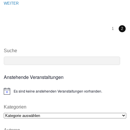
WEITER
1
2
Suche
Anstehende Veranstaltungen
Es sind keine anstehenden Veranstaltungen vorhanden.
N
o
t
i
Kategorien
c
Kategorien
e