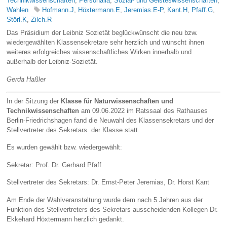
Technikwissenschaften
,
Personalia
,
Sozial- und Geisteswissenschaften
,
Wahlen
Hofmann.J
,
Höxtermann.E
,
Jeremias.E-P
,
Kant.H
,
Pfaff.G
,
Störl.K
,
Zilch.R
Das Präsidium der Leibniz Sozietät beglückwünscht die neu bzw.
wiedergewählten Klassensekretare sehr herzlich und wünscht ihnen
weiteres erfolgreiches wissenschaftliches Wirken innerhalb und
außerhalb der Leibniz-Sozietät.
Gerda Haßler
In der Sitzung der
Klasse für Naturwissenschaften und
Technikwissenschaften
am 09.06.2022 im Ratssaal des Rathauses
Berlin-Friedrichshagen fand die Neuwahl des Klassensekretars und der
Stellvertreter des Sekretars der Klasse statt.
Es wurden gewählt bzw. wiedergewählt:
Sekretar: Prof. Dr. Gerhard Pfaff
Stellvertreter des Sekretars: Dr. Ernst-Peter Jeremias, Dr. Horst Kant
Am Ende der Wahlveranstaltung wurde dem nach 5 Jahren aus der
Funktion des Stellvertreters des Sekretars ausscheidenden Kollegen Dr.
Ekkehard Höxtermann herzlich gedankt.