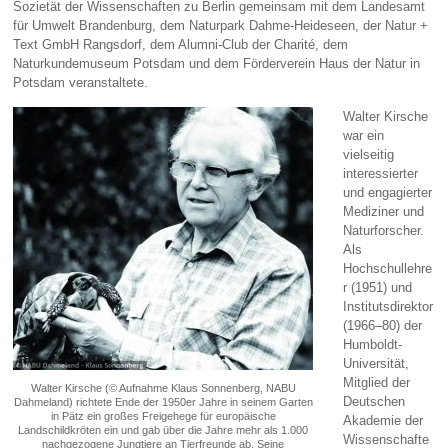
Sozietät der Wissenschaften zu Berlin gemeinsam mit dem Landesamt
für Umwelt Brandenburg, dem Naturpark Dahme-Heideseen, der Natur +
Text GmbH Rangsdorf, dem Alumni-Club der Charité, dem
Naturkundemuseum Potsdam und dem Förderverein Haus der Natur in
Potsdam veranstaltete.
Walter Kirsche
war ein
vielseitig
interessierter
und engagierter
Mediziner und
Naturforscher.
Als
Hochschullehre
r (1951) und
Institutsdirektor
(1966–80) der
Humboldt-
Universität,
Mitglied der
Walter Kirsche (© Aufnahme Klaus Sonnenberg, NABU
Deutschen
Dahmeland) richtete Ende der 1950er Jahre in seinem Garten
in Pätz ein großes Freigehege für europäische
Akademie der
Landschildkröten ein und gab über die Jahre mehr als 1.000
Wissenschafte
nachgezogene Jungtiere an Tierfreunde ab. Seine