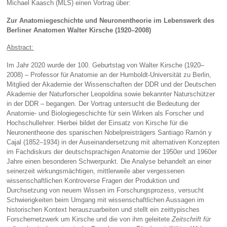
Michael Kaasch (MLS) einen Vortrag über:
Zur Anatomiegeschichte und Neuronentheorie im Lebenswerk des
Berliner Anatomen Walter Kirsche (1920–2008)
Abstract:
Im Jahr 2020 wurde der 100. Geburtstag von Walter Kirsche (1920–
2008) – Professor für Anatomie an der Humboldt-Universität zu Berlin,
Mitglied der Akademie der Wissenschaften der DDR und der Deutschen
Akademie der Naturforscher Leopoldina sowie bekannter Naturschützer
in der DDR – begangen. Der Vortrag untersucht die Bedeutung der
Anatomie- und Biologiegeschichte für sein Wirken als Forscher und
Hochschullehrer. Hierbei bildet der Einsatz von Kirsche für die
Neuronentheorie des spanischen Nobelpreisträgers Santiago Ramón y
Cajal (1852–1934) in der Auseinandersetzung mit alternativen Konzepten
im Fachdiskurs der deutschsprachigen Anatomie der 1950er und 1960er
Jahre einen besonderen Schwerpunkt. Die Analyse behandelt an einer
seinerzeit wirkungsmächtigen, mittlerweile aber vergessenen
wissenschaftlichen Kontroverse Fragen der Produktion und
Durchsetzung von neuem Wissen im Forschungsprozess, versucht
Schwierigkeiten beim Umgang mit wissenschaftlichen Aussagen im
historischen Kontext herauszuarbeiten und stellt ein zeittypisches
Forschernetzwerk um Kirsche und die von ihm geleitete
Zeitschrift für