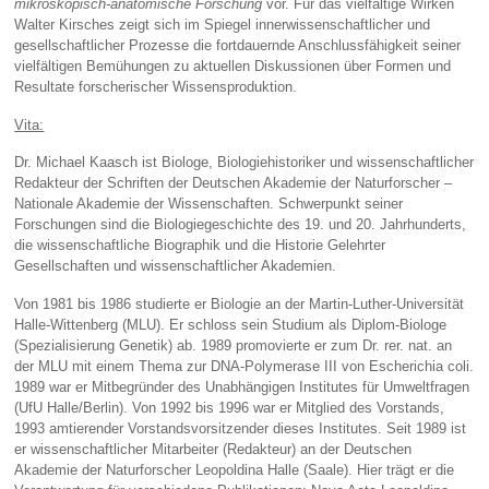
mikroskopisch-anatomische Forschung
vor. Für das vielfältige Wirken
Walter Kirsches zeigt sich im Spiegel innerwissenschaftlicher und
gesellschaftlicher Prozesse die fortdauernde Anschlussfähigkeit seiner
vielfältigen Bemühungen zu aktuellen Diskussionen über Formen und
Resultate forscherischer Wissensproduktion.
Vita:
Dr. Michael Kaasch ist Biologe, Biologiehistoriker und wissenschaftlicher
Redakteur der Schriften der Deutschen Akademie der Naturforscher –
Nationale Akademie der Wissenschaften. Schwerpunkt seiner
Forschungen sind die Biologiegeschichte des 19. und 20. Jahrhunderts,
die wissenschaftliche Biographik und die Historie Gelehrter
Gesellschaften und wissenschaftlicher Akademien.
Von 1981 bis 1986 studierte er Biologie an der Martin-Luther-Universität
Halle-Wittenberg (MLU). Er schloss sein Studium als Diplom-Biologe
(Spezialisierung Genetik) ab. 1989 promovierte er zum Dr. rer. nat. an
der MLU mit einem Thema zur DNA-Polymerase III von Escherichia coli.
1989 war er Mitbegründer des Unabhängigen Institutes für Umweltfragen
(UfU Halle/Berlin). Von 1992 bis 1996 war er Mitglied des Vorstands,
1993 amtierender Vorstandsvorsitzender dieses Institutes. Seit 1989 ist
er wissenschaftlicher Mitarbeiter (Redakteur) an der Deutschen
Akademie der Naturforscher Leopoldina Halle (Saale). Hier trägt er die