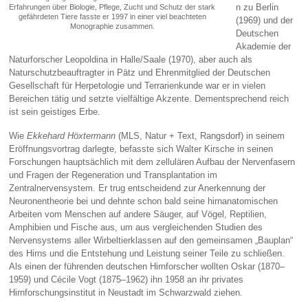
n zu Berlin
Erfahrungen über Biologie, Pflege, Zucht und Schutz der stark
gefährdeten Tiere fasste er 1997 in einer viel beachteten
(1969) und der
Monographie zusammen.
Deutschen
Akademie der
Naturforscher Leopoldina in Halle/Saale (1970), aber auch als
Naturschutzbeauftragter in Pätz und Ehrenmitglied der Deutschen
Gesellschaft für Herpetologie und Terrarienkunde war er in vielen
Bereichen tätig und setzte vielfältige Akzente. Dementsprechend reich
ist sein geistiges Erbe.
Wie
Ekkehard Höxtermann
(MLS, Natur + Text, Rangsdorf) in seinem
Eröffnungsvortrag darlegte, befasste sich Walter Kirsche in seinen
Forschungen hauptsächlich mit dem zellulären Aufbau der Nervenfasern
und Fragen der Regeneration und Transplantation im
Zentralnervensystem. Er trug entscheidend zur Anerkennung der
Neuronentheorie bei und dehnte schon bald seine hirnanatomischen
Arbeiten vom Menschen auf andere Säuger, auf Vögel, Reptilien,
Amphibien und Fische aus, um aus vergleichenden Studien des
Nervensystems aller Wirbeltierklassen auf den gemeinsamen „Bauplan“
des Hirns und die Entstehung und Leistung seiner Teile zu schließen.
Als einen der führenden deutschen Hirnforscher wollten Oskar (1870–
1959) und Cécile Vogt (1875–1962) ihn 1958 an ihr privates
Hirnforschungsinstitut in Neustadt im Schwarzwald ziehen.