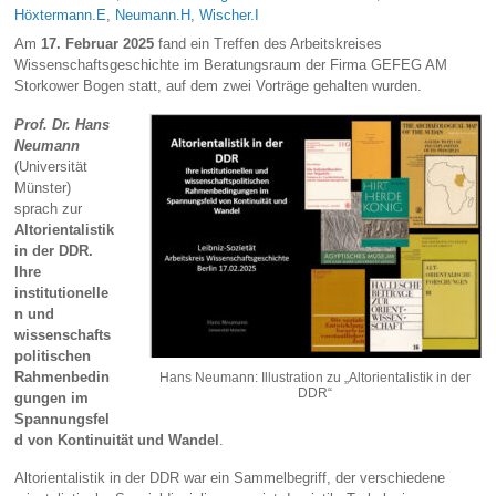
Höxtermann.E
,
Neumann.H
,
Wischer.I
Am
17. Februar 2025
fand ein Treffen des Arbeitskreises
Wissenschaftsgeschichte im Beratungsraum der Firma GEFEG AM
Storkower Bogen statt, auf dem zwei Vorträge gehalten wurden.
Prof. Dr. Hans
Neumann
(Universität
Münster)
sprach zur
Altorientalistik
in der DDR.
Ihre
institutionelle
n und
wissenschafts
politischen
Rahmenbedin
Hans Neumann: Illustration zu „Altorientalistik in der
DDR“
gungen im
Spannungsfel
d von Kontinuität und Wandel
.
Altorientalistik in der DDR war ein Sammelbegriff, der verschiedene