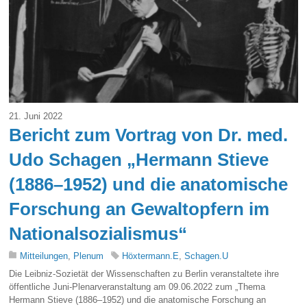
21. Juni 2022
Bericht zum Vortrag von Dr. med.
Udo Schagen „Hermann Stieve
(1886–1952) und die anatomische
Forschung an Gewaltopfern im
Nationalsozialismus“
Mitteilungen
,
Plenum
Höxtermann.E
,
Schagen.U
Die Leibniz-Sozietät der Wissenschaften zu Berlin veranstaltete ihre
öffentliche Juni-Plenarveranstaltung am 09.06.2022 zum „Thema
Hermann Stieve (1886–1952) und die anatomische Forschung an