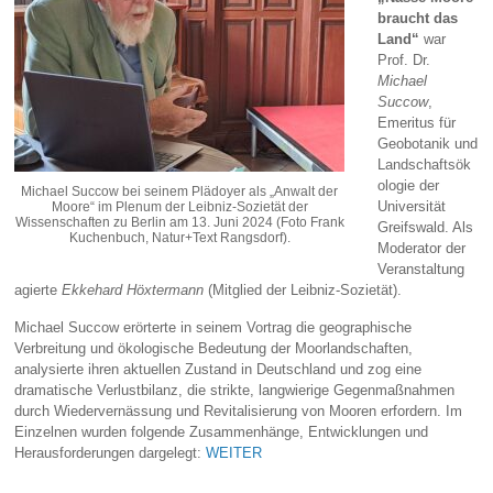
braucht das
Land“
war
Prof. Dr.
Michael
Succow
,
Emeritus für
Geobotanik und
Landschaftsök
ologie der
Michael Succow bei seinem Plädoyer als „Anwalt der
Universität
Moore“ im Plenum der Leibniz-Sozietät der
Wissenschaften zu Berlin am 13. Juni 2024 (Foto Frank
Greifswald. Als
Kuchenbuch, Natur+Text Rangsdorf).
Moderator der
Veranstaltung
agierte
Ekkehard Höxtermann
(Mitglied der Leibniz-Sozietät).
Michael Succow erörterte in seinem Vortrag die geographische
Verbreitung und ökologische Bedeutung der Moorlandschaften,
analysierte ihren aktuellen Zustand in Deutschland und zog eine
dramatische Verlustbilanz, die strikte, langwierige Gegenmaßnahmen
durch Wiedervernässung und Revitalisierung von Mooren erfordern. Im
Einzelnen wurden folgende Zusammenhänge, Entwicklungen und
Herausforderungen dargelegt:
WEITER