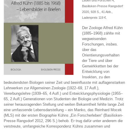
Leben und Forschen 4,
Basilisken-Presse Rangsdorf
2020, 928 S., 41 Abb.,
Ladenpreis 119 €.
Der Zoologe Alfred Kühn
(1885–1968) zählte mit
wegweisenden
Forschungen, insbes.
über das
Orientierungsverhalten
der Tiere und über
Genwirkketten bei der
Entwicklung von
Insekten, zu den
bedeutendsten Biologen seiner Zeit und beeinflusste mit auflagenstarken
Lehrwerken zur Allgemeinen Zoologie (1922–69, 17 Aufl.),
Vererbungslehre (1939–65, 4 Aufl.) und Entwicklungsphysiologie (1955–
65, 2 Aufl.) Generationen von Studenten der Biologie und Medizin. Trotz
seiner herausragenden Stellung und weiten Bekanntheit fehlte lange Zeit
eine umfassende Lebensdarstellung – ein Manko, das Reinhard Mocek
(MLS) mit der ersten Biographie Kühns „Ein Forscherleben“ (Basilisken-
Presse Rangsdorf 2012, 296 S.) behob. Er trug dafür unter anderem die
verstreute, umfangreiche Korrespondenz Kühns zusammen und