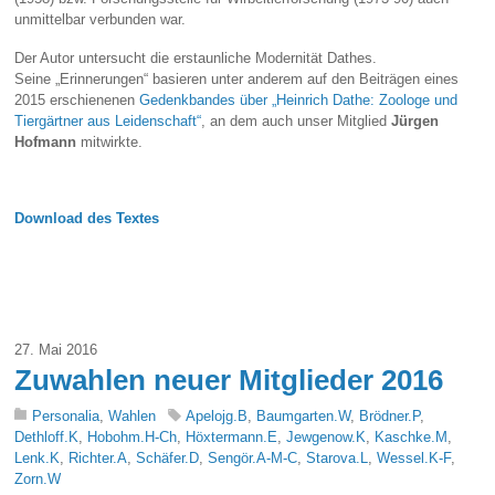
unmittelbar verbunden war.
Der Autor untersucht die erstaunliche Modernität Dathes.
Seine „Erinnerungen“ basieren unter anderem auf den Beiträgen eines
2015 erschienenen
Gedenkbandes über „Heinrich Dathe: Zoologe und
Tiergärtner aus Leidenschaft“
, an dem auch unser Mitglied
Jürgen
Hofmann
mitwirkte.
Download des Textes
27. Mai 2016
Zuwahlen neuer Mitglieder 2016
Personalia
,
Wahlen
Apelojg.B
,
Baumgarten.W
,
Brödner.P
,
Dethloff.K
,
Hobohm.H-Ch
,
Höxtermann.E
,
Jewgenow.K
,
Kaschke.M
,
Lenk.K
,
Richter.A
,
Schäfer.D
,
Sengör.A-M-C
,
Starova.L
,
Wessel.K-F
,
Zorn.W