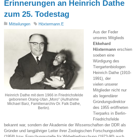
Erinnerungen an Heinrich Dathe
zum 25. Todestag
Mitteilungen
Höxtermann.E
Aus der Feder
unseres Mitglieds
Ekkehard
Höxtermann
erschien
soeben eine
Würdigung des
Tiergartenbiologen
Heinrich Dathe (1910-
1991), der
vielen unserer
Mitglieder nicht nur
Heinrich Dathe mit dem 1966 in Friedrichsfelde
als legendärer
geborenen Orang-Utan „Moro“ (Aufnahme
Gründungsdirektor
Michael Barz, Familienarchiv Dr. Falk Dathe,
des 1955 eröffneten
Berlin).
Tierparks in Berlin-
Friedrichsfelde
bekannt war, sondern der Akademie der Wissenschaften der DDR als
Gründer und langjähriger Leiter ihrer Zoologischen Forschungsstelle
(1958) bzw. Forschungsstelle für Wirbeltierforschung (1973-90) auch