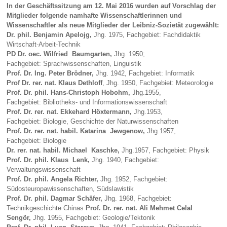
In der Geschäftssitzung am 12. Mai 2016 wurden auf Vorschlag der
Mitglieder folgende namhafte Wissenschaftlerinnen und
Wissenschaftler als neue Mitglieder der Leibniz-Sozietät zugewählt:
Dr. phil.
Benjamin Apelojg,
Jhg. 1975, Fachgebiet: Fachdidaktik
Wirtschaft-Arbeit-Technik
PD Dr. oec. Wilfried Baumgarten,
Jhg. 1950;
Fachgebiet: Sprachwissenschaften, Linguistik
Prof. Dr. Ing. Peter Brödner,
Jhg. 1942, Fachgebiet: Informatik
Prof Dr. rer. nat. Klaus Dethloff
, Jhg. 1950, Fachgebiet: Meteorologie
Prof. Dr. phil.
Hans-Christoph Hobohm,
Jhg.1955,
Fachgebiet: Bibliotheks- und Informationswissenschaft
Prof. Dr. rer. nat. Ekkehard Höxtermann,
Jhg.1953,
Fachgebiet: Biologie, Geschichte der Naturwissenschaften
Prof. Dr. rer. nat. habil. Katarina Jewgenow,
Jhg.1957,
Fachgebiet: Biologie
Dr. rer. nat. habil. Michael Kaschke,
Jhg.1957, Fachgebiet: Physik
Prof. Dr. phil.
Klaus Lenk,
Jhg. 1940, Fachgebiet:
Verwaltungswissenschaft
Prof. Dr. phil.
Angela Richter
,
Jhg. 1952, Fachgebiet:
Südosteuropawissenschaften, Südslawistik
Prof. Dr. phil. Dagmar Schäfer
,
Jhg. 1968, Fachgebiet:
Technikgeschichte Chinas
Prof. Dr. rer. nat. Ali Mehmet Celal
Sengör,
Jhg. 1955, Fachgebiet: Geologie/Tektonik