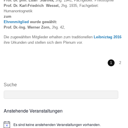
Prof. Dr. phil. Luan Starova
,
Jhg. 1941, Fachgebiet: Philosophie
Prof. Dr. Karl-Friedrich Wessel
,
Jhg. 1935, Fachgebiet:
Humanontognetik
zum
Ehrenmitglied
wurde gewählt:
Prof. Dr.-Ing. Werner Zorn,
Jhg. 42,
Die zugewählten Mitglieder erhalten zum traditionellen
Leibniztag 2016
ihre Urkunden und stellen sich dem Plenum vor.
1
2
Suche
Anstehende Veranstaltungen
Es sind keine anstehenden Veranstaltungen vorhanden.
N