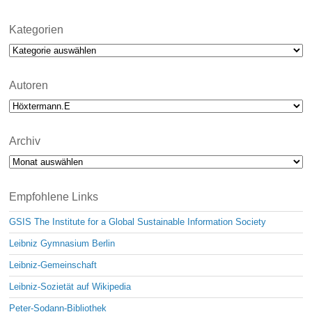
o
t
i
Kategorien
c
Kategorien
e
Autoren
Archiv
Archiv
Empfohlene Links
GSIS The Institute for a Global Sustainable Information Society
Leibniz Gymnasium Berlin
Leibniz-Gemeinschaft
Leibniz-Sozietät auf Wikipedia
Peter-Sodann-Bibliothek