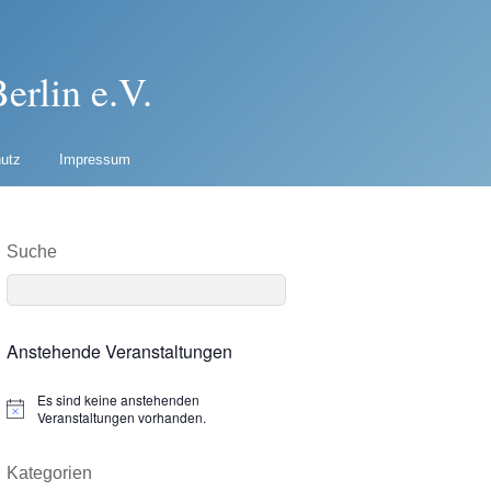
erlin e.V.
utz
Impressum
Suche
Anstehende Veranstaltungen
Es sind keine anstehenden
N
Veranstaltungen vorhanden.
o
t
i
Kategorien
c