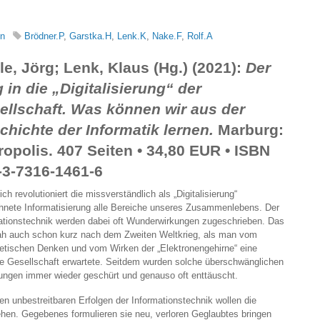
en
Brödner.P
,
Garstka.H
,
Lenk.K
,
Nake.F
,
Rolf.A
le, Jörg; Lenk, Klaus (Hg.) (2021):
Der
 in die „Digitalisierung“ der
ellschaft. Was können wir aus der
chichte der Informatik lernen.
Marburg:
ropolis. 407 Seiten • 34,80 EUR • ISBN
-3-7316-1461-6
ch revolutioniert die missverständlich als „Digitalisierung“
hnete Informatisierung alle Bereiche unseres Zusammenlebens. Der
ationstechnik werden dabei oft Wunderwirkungen zugeschrieben. Das
h auch schon kurz nach dem Zweiten Weltkrieg, als man vom
etischen Denken und vom Wirken der „Elektronengehirne“ eine
e Gesellschaft erwartete. Seitdem wurden solche überschwänglichen
ungen immer wieder geschürt und genauso oft enttäuscht.
 unbestreitbaren Erfolgen der Informationstechnik wollen die
ehen. Gegebenes formulieren sie neu, verloren Geglaubtes bringen