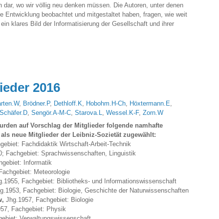
h dar, wo wir völlig neu denken müssen. Die Autoren, unter denen
ie Entwicklung beobachtet und mitgestaltet haben, fragen, wie weit
in klares Bild der Informatisierung der Gesellschaft und ihrer
ieder 2016
rten.W
,
Brödner.P
,
Dethloff.K
,
Hobohm.H-Ch
,
Höxtermann.E
,
Schäfer.D
,
Sengör.A-M-C
,
Starova.L
,
Wessel.K-F
,
Zorn.W
urden auf Vorschlag der Mitglieder folgende namhafte
als neue Mitglieder der Leibniz-Sozietät zugewählt:
gebiet: Fachdidaktik Wirtschaft-Arbeit-Technik
0; Fachgebiet: Sprachwissenschaften, Linguistik
gebiet: Informatik
 Fachgebiet: Meteorologie
g.1955, Fachgebiet: Bibliotheks- und Informationswissenschaft
g.1953, Fachgebiet: Biologie, Geschichte der Naturwissenschaften
w,
Jhg.1957, Fachgebiet: Biologie
57, Fachgebiet: Physik
gebiet: Verwaltungswissenschaft