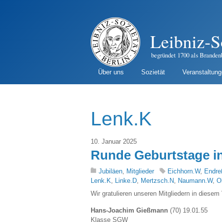
Leibniz-S
begründet 1700 als Branden
Über uns
Sozietät
Veranstaltun
Lenk.K
10. Januar 2025
Runde Geburtstage in
Jubiläen
,
Mitglieder
Eichhorn.W
,
Endre
Lenk.K
,
Linke.D
,
Mertzsch.N
,
Naumann.W
,
O
Wir gratulieren unseren Mitgliedern in diesem
Hans-Joachim Gießmann
(70) 19.01.55
Klasse SGW