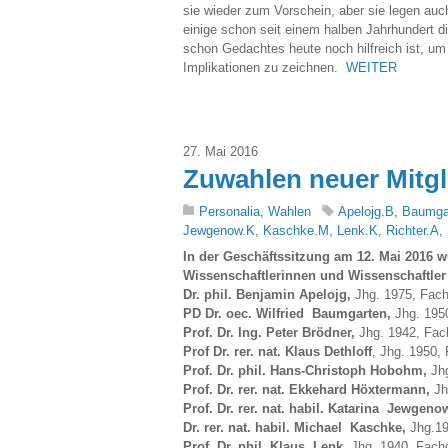
sie wieder zum Vorschein, aber sie legen auc
einige schon seit einem halben Jahrhundert d
schon Gedachtes heute noch hilfreich ist, um e
Implikationen zu zeichnen.
WEITER
27. Mai 2016
Zuwahlen neuer Mitgl
Personalia
,
Wahlen
Apelojg.B
,
Baumga
Jewgenow.K
,
Kaschke.M
,
Lenk.K
,
Richter.A
,
In der Geschäftssitzung am 12. Mai 2016 w
Wissenschaftlerinnen und Wissenschaftler 
Dr. phil.
Benjamin Apelojg,
Jhg. 1975, Fach
PD Dr. oec. Wilfried Baumgarten,
Jhg. 195
Prof. Dr. Ing. Peter Brödner,
Jhg. 1942, Fach
Prof Dr. rer. nat. Klaus Dethloff
, Jhg. 1950,
Prof. Dr. phil.
Hans-Christoph Hobohm,
Jh
Prof. Dr. rer. nat. Ekkehard Höxtermann,
Jh
Prof. Dr. rer. nat. habil. Katarina Jewgeno
Dr. rer. nat. habil. Michael Kaschke,
Jhg.19
Prof. Dr. phil.
Klaus Lenk,
Jhg. 1940, Fach