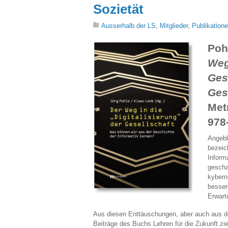
Sozietät
Ausserhalb der LS
,
Mitglieder
,
Publikation
Poh
Weg
Ges
Ges
Met
978
Angebli
bezeic
Inform
gescha
kybern
besser
Erwart
Aus diesen Enttäuschungen, aber auch aus den
Beiträge des Buchs Lehren für die Zukunft zi