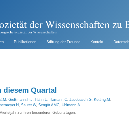
ozietät der Wissenschaften zu B
burgische Sozietät der Wissenschaften
gen
Publikationen
Stiftung der Freunde
Kontakt
Datensch
 diesem Quartal
ß.M
,
Gießmann.H-J
,
Hahn.E
,
Hamann.C
,
Jacobasch.G
,
Ketting.M
,
bermeyer.H
,
Sauter.W
,
Sengör.AMC
,
Uhlmann.A
 Vierteljahr zu ihren besonderen Geburtstagen: