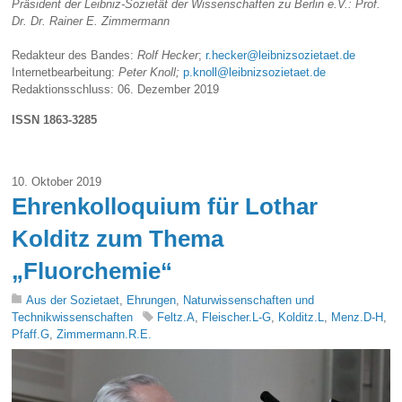
Präsident der Leibniz-Sozietät der Wissenschaften zu Berlin e.V.: Prof.
Dr. Dr. Rainer E. Zimmermann
Redakteur des Bandes:
Rolf Hecker
;
r.hecker@leibnizsozietaet.de
Internetbearbeitung:
Peter Knoll;
p.knoll@leibnizsozietaet.de
Redaktionsschluss: 06. Dezember 2019
ISSN 1863-3285
10. Oktober 2019
Ehrenkolloquium für Lothar
Kolditz zum Thema
„Fluorchemie“
Aus der Sozietaet
,
Ehrungen
,
Naturwissenschaften und
Technikwissenschaften
Feltz.A
,
Fleischer.L-G
,
Kolditz.L
,
Menz.D-H
,
Pfaff.G
,
Zimmermann.R.E.