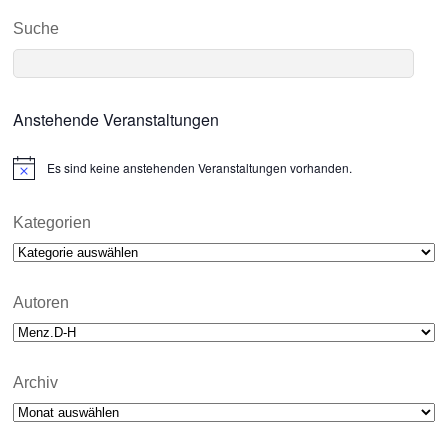
Suche
Anstehende Veranstaltungen
Es sind keine anstehenden Veranstaltungen vorhanden.
N
o
t
i
Kategorien
c
Kategorien
e
Autoren
Archiv
Archiv