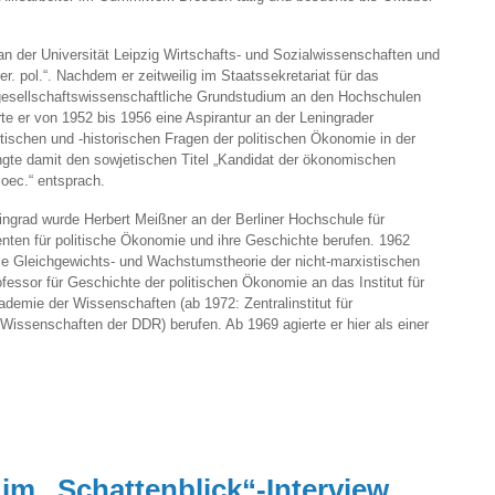
an der Universität Leipzig Wirtschafts- und Sozialwissenschaften und
r. pol.“. Nachdem er zeitweilig im Staatssekretariat für das
 gesellschaftswissenschaftliche Grundstudium an den Hochschulen
rte er von 1952 bis 1956 eine Aspirantur an der Leningrader
ritischen und -historischen Fragen der politischen Ökonomie in der
ngte damit den sowjetischen Titel „Kandidat der ökonomischen
 oec.“ entsprach.
ngrad wurde Herbert Meißner an der Berliner Hochschule für
ten für politische Ökonomie und ihre Geschichte berufen. 1962
er die Gleichgewichts- und Wachstumstheorie der nicht-marxistischen
essor für Geschichte der politischen Ökonomie an das Institut für
emie der Wissenschaften (ab 1972: Zentralinstitut für
issenschaften der DDR) berufen. Ab 1969 agierte er hier als einer
im „Schattenblick“-Interview