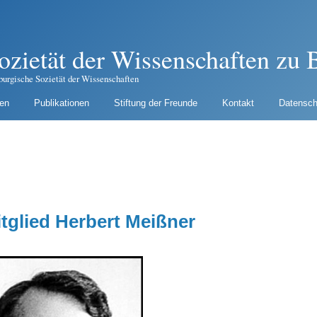
ozietät der Wissenschaften zu B
burgische Sozietät der Wissenschaften
gen
Publikationen
Stiftung der Freunde
Kontakt
Datensch
tglied Herbert Meißner