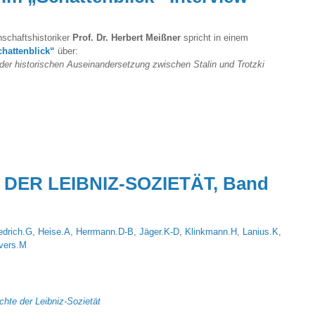
nschaftshistoriker
Prof. Dr. Herbert Meißner
spricht in einem
chattenblick“
über:
t der historischen Auseinandersetzung zwischen Stalin und
Trotzki
DER LEIBNIZ-SOZIETÄT, Band
edrich.G
,
Heise.A
,
Herrmann.D-B
,
Jäger.K-D
,
Klinkmann.H
,
Lanius.K
,
vers.M
hte der Leibniz-Sozietät