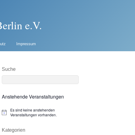
erlin e.V.
utz
Impressum
Suche
Anstehende Veranstaltungen
Es sind keine anstehenden
N
Veranstaltungen vorhanden.
o
t
i
Kategorien
c