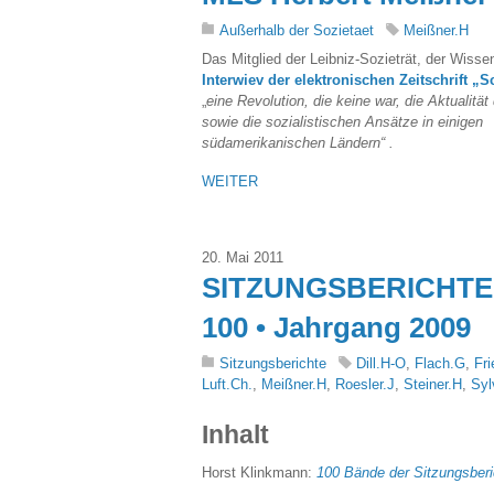
Außerhalb der Sozietaet
Meißner.H
Das Mitglied der Leibniz-Sozieträt, der Wisse
Interwiev der elektronischen Zeitschrift „S
„
eine Revolution, die keine war, die
Aktualitä
sowie die sozialistischen Ansätze in einigen
südamerikanischen Ländern“ .
WEITER
20. Mai 2011
SITZUNGSBERICHTE 
100 • Jahrgang 2009
Sitzungsberichte
Dill.H-O
,
Flach.G
,
Fri
Luft.Ch.
,
Meißner.H
,
Roesler.J
,
Steiner.H
,
Syl
Inhalt
Horst Klinkmann:
100 Bände der Sitzungsberic