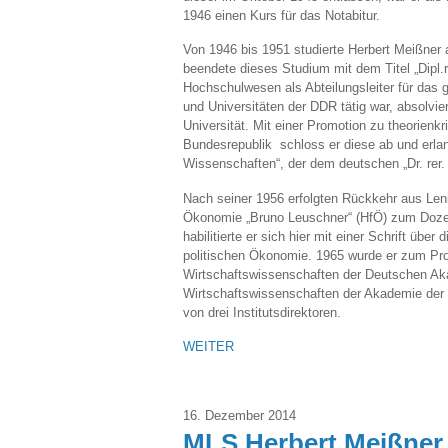
1946 einen Kurs für das Notabitur.
Von 1946 bis 1951 studierte Herbert Meißner 
beendete dieses Studium mit dem Titel „Dipl.re
Hochschulwesen als Abteilungsleiter für das
und Universitäten der DDR tätig war, absolvie
Universität. Mit einer Promotion zu theorienk
Bundesrepublik schloss er diese ab und erla
Wissenschaften“, der dem deutschen „Dr. rer.
Nach seiner 1956 erfolgten Rückkehr aus Leni
Ökonomie „Bruno Leuschner“ (HfÖ) zum Dozen
habilitierte er sich hier mit einer Schrift üb
politischen Ökonomie. 1965 wurde er zum Prof
Wirtschaftswissenschaften der Deutschen Akad
Wirtschaftswissenschaften der Akademie der W
von drei Institutsdirektoren.
WEITER
16. Dezember 2014
MLS Herbert Meißner 