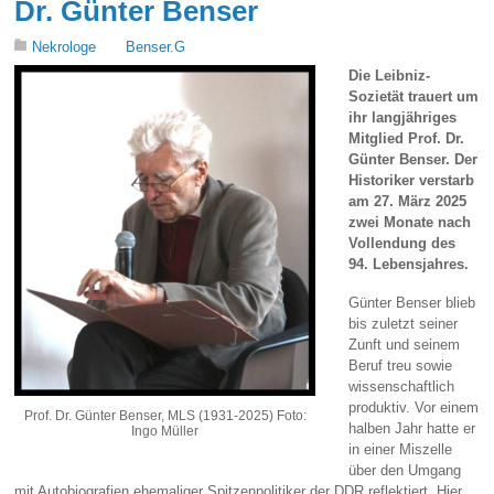
Dr. Günter Benser
Nekrologe
Benser.G
Die Leibniz-
Sozietät trauert um
ihr langjähriges
Mitglied Prof. Dr.
Günter Benser. Der
Historiker verstarb
am 27. März 2025
zwei Monate nach
Vollendung des
94. Lebensjahres.
Günter Benser blieb
bis zuletzt seiner
Zunft und seinem
Beruf treu sowie
wissenschaftlich
produktiv. Vor einem
Prof. Dr. Günter Benser, MLS (1931-2025) Foto:
halben Jahr hatte er
Ingo Müller
in einer Miszelle
über den Umgang
mit Autobiografien ehemaliger Spitzenpolitiker der DDR reflektiert. Hier