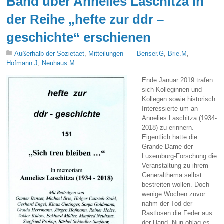
Band über Annelies Laschitza in
der Reihe „hefte zur ddr –
geschichte“ erschienen
Außerhalb der Sozietaet
,
Mitteilungen
Benser.G
,
Brie.M
,
Hofmann.J
,
Neuhaus.M
Ende Januar 2019 trafen
sich Kolleginnen und
Kollegen sowie historisch
Interessierte um an
Annelies Laschitza (1934-
2018) zu erinnern.
Eigentlich hatte die
Grande Dame der
Luxemburg-Forschung die
Veranstaltung zu ihrem
Generalthema selbst
bestreiten wollen. Doch
wenige Wochen zuvor
nahm der Tod der
Rastlosen die Feder aus
der Hand. Nun oblag es