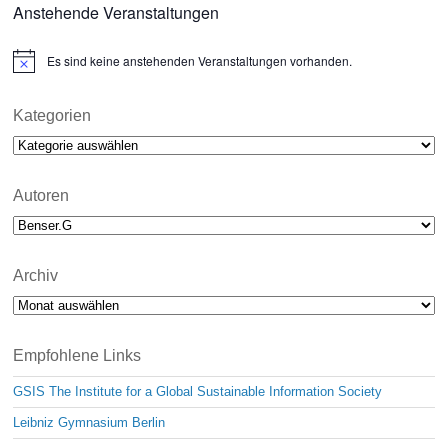
Anstehende Veranstaltungen
Es sind keine anstehenden Veranstaltungen vorhanden.
N
o
t
i
Kategorien
c
Kategorien
e
Autoren
Archiv
Archiv
Empfohlene Links
GSIS The Institute for a Global Sustainable Information Society
Leibniz Gymnasium Berlin