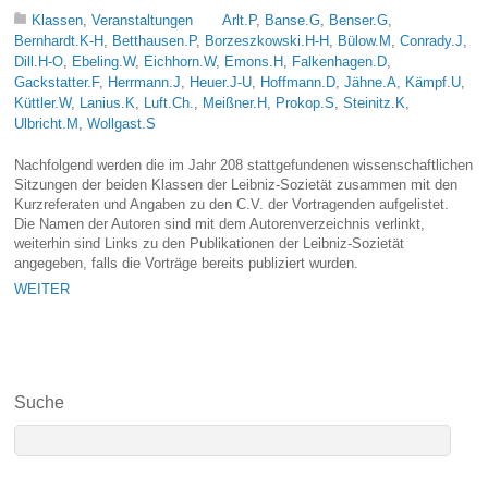
Klassen
,
Veranstaltungen
Arlt.P
,
Banse.G
,
Benser.G
,
Bernhardt.K-H
,
Betthausen.P
,
Borzeszkowski.H-H
,
Bülow.M
,
Conrady.J
,
Dill.H-O
,
Ebeling.W
,
Eichhorn.W
,
Emons.H
,
Falkenhagen.D
,
Gackstatter.F
,
Herrmann.J
,
Heuer.J-U
,
Hoffmann.D
,
Jähne.A
,
Kämpf.U
,
Küttler.W
,
Lanius.K
,
Luft.Ch.
,
Meißner.H
,
Prokop.S
,
Steinitz.K
,
Ulbricht.M
,
Wollgast.S
Nachfolgend werden die im Jahr 208 stattgefundenen wissenschaftlichen
Sitzungen der beiden Klassen der Leibniz-Sozietät zusammen mit den
Kurzreferaten und Angaben zu den C.V. der Vortragenden aufgelistet.
Die Namen der Autoren sind mit dem Autorenverzeichnis verlinkt,
weiterhin sind Links zu den Publikationen der Leibniz-Sozietät
angegeben, falls die Vorträge bereits publiziert wurden.
WEITER
Suche