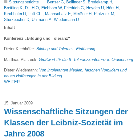
Sitzungsberichte
Benser.G
,
Bollinger.S
,
Bredekamp.H
,
Breitling.K
,
Dill.H-O
,
Eichhorn.W
,
Friedrich.G
,
Heyden.U
,
Hörz.H
,
Kirchhöfer.D
,
Luft.Ch.
,
Mannschatz.E
,
Meißner.H
,
Platzeck.M
,
Sturzbecher.D
,
Uhlmann.A
,
Wiedemann.D
Inhalt
Konferenz „Bildung und Toleranz“
Dieter Kirchhöfer:
Bildung und Toleranz. Einführung
Matthias Platzeck:
Grußwort für die 6. Toleranzkonferenz in Oranienburg
Dieter Wiedemann:
Von intoleranten Medien, falschen Vorbildern und
neuen Hoffnungen in der Bildung
WEITER
15. Januar 2009
Wissenschaftliche Sitzungen der
Klassen der Leibniz-Sozietät im
Jahre 2008