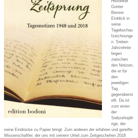
Historiker
Günter
Benser
Einblick in
seine
Tagebuchau
fzeichnunge
n. Sieben
Jahrzehnte
liegen
zwischen
den Notizen,
die er für
den
jeweiligen
Tag
gegenüberst
ellt. Da ist
zum einen
der
Siebzehnjäh
rige, der
seine Eindrücke zu Papier bringt. Zum anderen der erfahren und gereifte
Wissenschaftler, der uns mit seinem Urteil zum Zeitgeschehen 2018