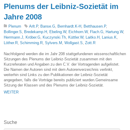
Plenums der Leibniz-Sozietät im
Jahre 2008
Plenum
Arlt.P
,
Banse.G
,
Bernhardt.K-H
,
Betthausen.P
,
Bollinger.S
,
Bredekamp.H
,
Ebeling.W
,
Eichhorn.W
,
Flach.G
,
Hartung.W
,
Herrmann.J
,
Kröber.G
,
Kuczynski.Th
,
Küttler.W
,
Laitko.H
,
Lanius.K
,
Löther.R
,
Schimming.R
,
Sylvers.M
,
Wollgast.S
,
Zott.R
Nachfolgend werden die im Jahr 208 stattgefundenen wissenschaftlichen
Sitzungen des Plenums der Leibniz-Sozietät zusammen mit den
Kurzreferaten und Angaben zu den C.V. der Vortragenden aufgelistet.
Die Namen der Autoren sind mit dem Autorenverzeichnis verlinkt,
weiterhin sind Links zu den Publikationen der Leibniz-Sozietät
angegeben, falls die Vorträge bereits publiziert wurden.Gemeinsame
Sitzung der Klassen und des Plenums der Leibniz-Sozietät.
WEITER
Suche