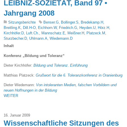
LEIBNIZ-SOZIETÄT, Band 97 •
Jahrgang 2008
Sitzungsberichte
Benser.G
,
Bollinger.S
,
Bredekamp.H
,
Breitling.K
,
Dill.H-O
,
Eichhorn.W
,
Friedrich.G
,
Heyden.U
,
Hörz.H
,
Kirchhöfer.D
,
Luft.Ch.
,
Mannschatz.E
,
Meißner.H
,
Platzeck.M
,
Sturzbecher.D
,
Uhlmann.A
,
Wiedemann.D
Inhalt
Konferenz „Bildung und Toleranz“
Dieter Kirchhöfer:
Bildung und Toleranz. Einführung
Matthias Platzeck:
Grußwort für die 6. Toleranzkonferenz in Oranienburg
Dieter Wiedemann:
Von intoleranten Medien, falschen Vorbildern und
neuen Hoffnungen in der Bildung
WEITER
16. Januar 2009
Wissenschaftliche Sitzungen des