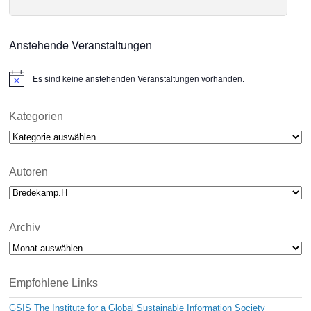
Anstehende Veranstaltungen
Es sind keine anstehenden Veranstaltungen vorhanden.
N
o
t
i
Kategorien
c
Kategorien
e
Autoren
Archiv
Archiv
Empfohlene Links
GSIS The Institute for a Global Sustainable Information Society