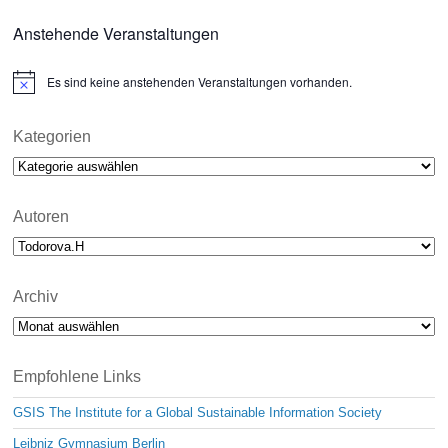
Anstehende Veranstaltungen
Es sind keine anstehenden Veranstaltungen vorhanden.
N
o
t
i
Kategorien
c
Kategorien
e
Autoren
Archiv
Archiv
Empfohlene Links
GSIS The Institute for a Global Sustainable Information Society
Leibniz Gymnasium Berlin