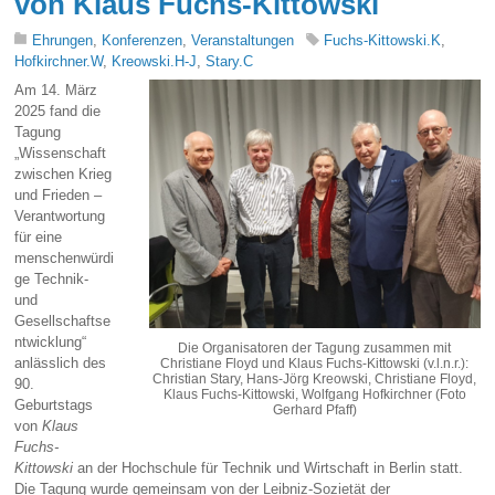
von Klaus Fuchs-Kittowski
Ehrungen
,
Konferenzen
,
Veranstaltungen
Fuchs-Kittowski.K
,
Hofkirchner.W
,
Kreowski.H-J
,
Stary.C
Am 14. März
2025 fand die
Tagung
„Wissenschaft
zwischen Krieg
und Frieden –
Verantwortung
für eine
menschenwürdi
ge Technik-
und
Gesellschaftse
ntwicklung“
Die Organisatoren der Tagung zusammen mit
anlässlich des
Christiane Floyd und Klaus Fuchs-Kittowski (v.l.n.r.):
Christian Stary, Hans-Jörg Kreowski, Christiane Floyd,
90.
Klaus Fuchs-Kittowski, Wolfgang Hofkirchner (Foto
Geburtstags
Gerhard Pfaff)
von
Klaus
Fuchs-
Kittowski
an der Hochschule für Technik und Wirtschaft in Berlin statt.
Die Tagung wurde gemeinsam von der Leibniz-Sozietät der