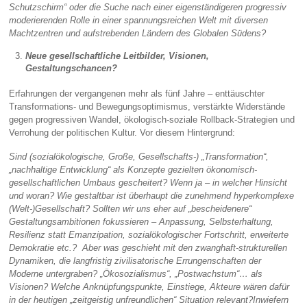
Schutzschirm“ oder die Suche nach einer eigenständigeren progressiv
moderierenden Rolle in einer spannungsreichen Welt mit diversen
Machtzentren und aufstrebenden Ländern des Globalen Südens?
Neue gesellschaftliche Leitbilder, Visionen,
Gestaltungschancen?
Erfahrungen der vergangenen mehr als fünf Jahre – enttäuschter
Transformations- und Bewegungsoptimismus, verstärkte Widerstände
gegen progressiven Wandel, ökologisch-soziale Rollback-Strategien und
Verrohung der politischen Kultur. Vor diesem Hintergrund:
Sind (sozialökologische, Große, Gesellschafts-) „Transformation“,
„nachhaltige Entwicklung“ als Konzepte gezielten ökonomisch-
gesellschaftlichen Umbaus gescheitert? Wenn ja – in welcher Hinsicht
und woran? Wie gestaltbar ist überhaupt die zunehmend hyperkomplexe
(Welt-)Gesellschaft? Sollten wir uns eher auf „bescheidenere“
Gestaltungsambitionen fokussieren – Anpassung, Selbsterhaltung,
Resilienz statt Emanzipation, sozialökologischer Fortschritt, erweiterte
Demokratie etc.? Aber was geschieht mit den zwanghaft-strukturellen
Dynamiken, die langfristig zivilisatorische Errungenschaften der
Moderne untergraben? „Ökosozialismus“, „Postwachstum“… als
Visionen? Welche Anknüpfungspunkte, Einstiege, Akteure wären dafür
in der heutigen „zeitgeistig unfreundlichen“ Situation relevant?Inwiefern