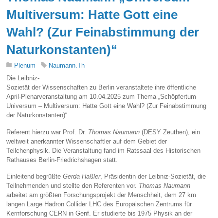
Multiversum: Hatte Gott eine
Wahl? (Zur Feinabstimmung der
Naturkonstanten)“
Plenum
Naumann.Th
Die Leibniz-
Sozietät der Wissenschaften zu Berlin veranstaltete ihre öffentliche
April-Plenarveranstaltung am 10.04.2025 zum Thema „Schöpfertum
Universum – Multiversum: Hatte Gott eine Wahl? (Zur Feinabstimmung
der Naturkonstanten)“.
Referent hierzu war Prof. Dr.
Thomas Naumann
(DESY Zeuthen), ein
weltweit anerkannter Wissenschaftler auf dem Gebiet der
Teilchenphysik. Die Veranstaltung fand im Ratssaal des Historischen
Rathauses Berlin-Friedrichshagen statt.
Einleitend begrüßte
Gerda Haßler
, Präsidentin der Leibniz-Sozietät, die
Teilnehmenden und stellte den Referenten vor.
Thomas Naumann
arbeitet am größten Forschungs­projekt der Menschheit, dem 27 km
langen Large Hadron Collider LHC des Europäischen Zentrums für
Kernforschung CERN in Genf. Er studierte bis 1975 Physik an der