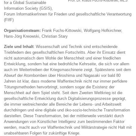
Prof. Dr. Klaus Fuchs-Kittowski, MLS
for a Global Sustainable
Information Society (GSIS),
Forum InformatikerInnen für Frieden und gesellschaftliche Verantwortung
(FIfF)
Organisationsteam:
Frank Fuchs-Kittowski, Wolfgang Hofkirchner,
Hans-Jörg Kreowski, Christian Stary
Ziele und Inhalt
: Wissenschaft und Technik sind entscheidende
Triebfedern des gesellschaftlichen Fortschritts. Aber ihr Einsatz dient
nicht automatisch dem Wohle der Menschheit und einer friedlichen
Entwicklung, sondern hat eine bedrohliche Kehrseite, die sich vor allem
auch im Weitertreiben der Kriegsmaschinerie zeigt. Spätestens seit dem
Abwurf der Atombomben über Hiroshima und Nagasaki vor bald 80
Jahren ist klar, dass moderne Waffentechnik nicht nur immer perfidere
Tötungsmethoden hervorbringt, sondern sogar die Existenz der
Menschheit auf dem Spiel steht. Seit dem Zweiten Weltkrieg ist die
gesellschaftliche Entwicklung durch Digitalisierungsprozesse geprägt,
die immer weitreichender alle Bereiche der Lebens- und Arbeitswelt
durchdringen und eine digitale und öko-sozio-technische Transformation
darstellen. Diese Transformation, bei der mittlerweile verstärkt durch
Anwendungen von Künstlicher Intelligenz zum bestimmenden Faktor
werden, macht auch vor Waffentechnik und Militärstrategie nicht Halt mit
unabsehbaren Folgen für zukünftige Kriege.