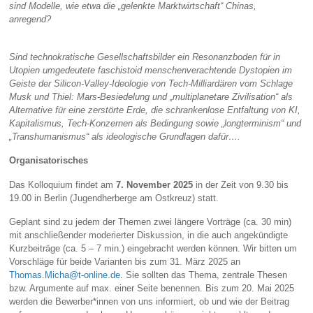
sind Modelle, wie etwa die „gelenkte Marktwirtschaft“ Chinas,
anregend?
Sind technokratische Gesellschaftsbilder ein Resonanzboden für in
Utopien umgedeutete faschistoid menschenverachtende Dystopien im
Geiste der Silicon-Valley-Ideologie von Tech-Milliardären vom Schlage
Musk und Thiel: Mars-Besiedelung und „multiplanetare Zivilisation“ als
Alternative für eine zerstörte Erde, die schrankenlose Entfaltung von KI,
Kapitalismus, Tech-Konzernen als Bedingung sowie „longterminism“ und
„Transhumanismus“ als ideologische Grundlagen dafür….
Organisatorisches
Das Kolloquium findet am
7. November 2025
in der Zeit von 9.30 bis
19.00 in Berlin (Jugendherberge am Ostkreuz) statt.
Geplant sind zu jedem der Themen zwei längere Vorträge (ca. 30 min)
mit anschließender moderierter Diskussion, in die auch angekündigte
Kurzbeiträge (ca. 5 – 7 min.) eingebracht werden können. Wir bitten um
Vorschläge für beide Varianten bis zum 31. März 2025 an
Thomas.Micha@t-online.de
. Sie sollten das Thema, zentrale Thesen
bzw. Argumente auf max. einer Seite benennen. Bis zum 20. Mai 2025
werden die Bewerber*innen von uns informiert, ob und wie der Beitrag