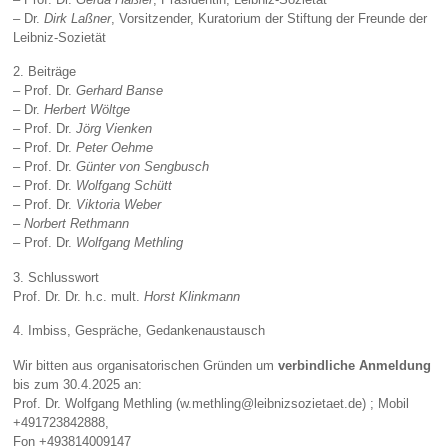
– Dr.
Dirk Laßner
, Vorsitzender, Kuratorium der Stiftung der Freunde der
Leibniz-Sozietät
2. Beiträge
– Prof. Dr.
Gerhard Banse
– Dr.
Herbert Wöltge
– Prof. Dr.
Jörg Vienken
– Prof. Dr.
Peter Oehme
– Prof. Dr.
Günter von Sengbusch
– Prof. Dr.
Wolfgang Schütt
– Prof. Dr.
Viktoria Weber
–
Norbert Rethmann
– Prof. Dr.
Wolfgang Methling
3. Schlusswort
Prof. Dr. Dr. h.c. mult.
Horst Klinkmann
4. Imbiss, Gespräche, Gedankenaustausch
Wir bitten aus organisatorischen Gründen um
verbindliche Anmeldung
bis zum 30.4.2025 an:
Prof. Dr. Wolfgang Methling (w.methling@leibnizsozietaet.de) ; Mobil
+491723842888,
Fon +493814009147