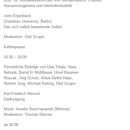
(Inst. für Sexualwissenschaft und Sexualmedizin, Charité)
Humanontogenese und Interindividualität
John Erpenbeck
(Steinbeis University, Berlin)
Das sich selbst bewertende Selbst.
Moderation: Olaf Scupin
Kaffeepause
16.00 – 18.00
Persönliche Beiträge von Uwe Thiele, Hans
Nehoda, Bernd H. Mühlbauer, Ursel Basener-
Roszak, Jörg Schulz, Klaus-Detlef Haas,
Norbert Jung, Michael Ketting, Olaf Scupin
Karl-Friedrich Wessel
Danksagung
Musik: Aurelia Streichquartett (Weimar)
Moderation: Thomas Diesner
ab 18.00