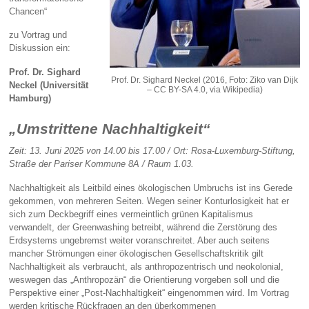
Chancen“
zu Vortrag und
Diskussion ein:
Prof. Dr. Sighard
Prof. Dr. Sighard Neckel (2016, Foto: Ziko van Dijk
Neckel (Universität
– CC BY-SA 4.0, via Wikipedia)
Hamburg)
„Umstrittene Nachhaltigkeit“
Zeit: 13. Juni 2025 von 14.00 bis 17.00 / Ort: Rosa-Luxemburg-Stiftung,
Straße der Pariser Kommune 8A / Raum 1.03.
Nachhaltigkeit als Leitbild eines ökologischen Umbruchs ist ins Gerede
gekommen, von mehreren Seiten. Wegen seiner Konturlosigkeit hat er
sich zum Deckbegriff eines vermeintlich grünen Kapitalismus
verwandelt, der Greenwashing betreibt, während die Zerstörung des
Erdsystems ungebremst weiter voranschreitet. Aber auch seitens
mancher Strömungen einer ökologischen Gesellschaftskritik gilt
Nachhaltigkeit als verbraucht, als anthropozentrisch und neokolonial,
weswegen das „Anthropozän“ die Orientierung vorgeben soll und die
Perspektive einer „Post-Nachhaltigkeit“ eingenommen wird. Im Vortrag
werden kritische Rückfragen an den überkommenen