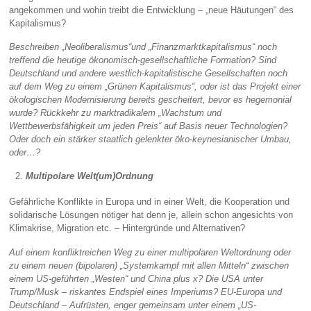
angekommen und wohin treibt die Entwicklung – „neue Häutungen“ des
Kapitalismus?
Beschreiben „Neoliberalismus“und „Finanzmarktkapitalismus“ noch
treffend die heutige ökonomisch-gesellschaftliche Formation? Sind
Deutschland und andere westlich-kapitalistische Gesellschaften noch
auf dem Weg zu einem „Grünen Kapitalismus“, oder ist das Projekt einer
ökologischen Modernisierung bereits gescheitert, bevor es hegemonial
wurde? Rückkehr zu marktradikalem „Wachstum und
Wettbewerbsfähigkeit um jeden Preis“ auf Basis neuer Technologien?
Oder doch ein stärker staatlich gelenkter öko-keynesianischer Umbau,
oder…?
Multipolare Welt(um)Ordnung
Gefährliche Konflikte in Europa und in einer Welt, die Kooperation und
solidarische Lösungen nötiger hat denn je, allein schon angesichts von
Klimakrise, Migration etc. – Hintergründe und Alternativen?
Auf einem konfliktreichen Weg zu einer multipolaren Weltordnung oder
zu einem neuen (bipolaren) „Systemkampf mit allen Mitteln“ zwischen
einem US-geführten „Westen“ und China plus x? Die USA unter
Trump/Musk – riskantes Endspiel eines Imperiums? EU-Europa und
Deutschland – Aufrüsten, enger gemeinsam unter einem „US-