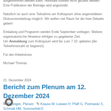
aufgenommen werden kann. Honorare können nicht gezahlt werden.
Eine Publikation der Beiträge wird angestrebt.
Natürlich ist auch eine Teilnahme am Kolloquium ohne angemeldeten
Diskussionsbeitrag möglich. Wir wollen viel Raum für die freie Debatte
geben!
Einladung und Programm werden Ende September vorliegen. Weitere
organisatorische Hinweise erfolgen zu gegebener Zeit.
Um
Anmeldung
zum Kolloquium wird bis zum 7.10. gebeten (die
Teilnehmerzahl ist begrenzt).
Für den Arbeitskreis
Michael Thomas
21. Dezember 2024
Bericht zum Plenum am 12.
Dezember 2024
Ehrungen
,
Plenum
Krause.W
,
Loewen.H
,
Pfaff.G
,
Piotrowski.S
,
Schmidt.HM
,
Sommerfeld.E