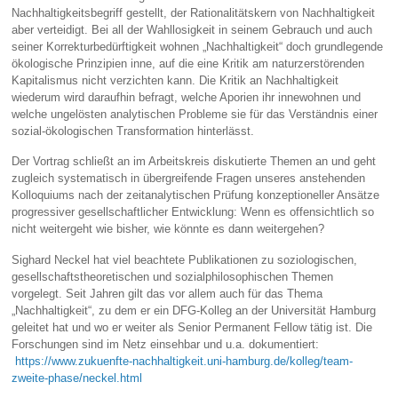
Nachhaltigkeitsbegriff gestellt, der Rationalitätskern von Nachhaltigkeit
aber verteidigt. Bei all der Wahllosigkeit in seinem Gebrauch und auch
seiner Korrekturbedürftigkeit wohnen „Nachhaltigkeit“ doch grundlegende
ökologische Prinzipien inne, auf die eine Kritik am naturzerstörenden
Kapitalismus nicht verzichten kann. Die Kritik an Nachhaltigkeit
wiederum wird daraufhin befragt, welche Aporien ihr innewohnen und
welche ungelösten analytischen Probleme sie für das Verständnis einer
sozial-ökologischen Transformation hinterlässt.
Der Vortrag schließt an im Arbeitskreis diskutierte Themen an und geht
zugleich systematisch in übergreifende Fragen unseres anstehenden
Kolloquiums nach der zeitanalytischen Prüfung konzeptioneller Ansätze
progressiver gesellschaftlicher Entwicklung: Wenn es offensichtlich so
nicht weitergeht wie bisher, wie könnte es dann weitergehen?
Sighard Neckel hat viel beachtete Publikationen zu soziologischen,
gesellschaftstheoretischen und sozialphilosophischen Themen
vorgelegt. Seit Jahren gilt das vor allem auch für das Thema
„Nachhaltigkeit“, zu dem er ein DFG-Kolleg an der Universität Hamburg
geleitet hat und wo er weiter als Senior Permanent Fellow tätig ist. Die
Forschungen sind im Netz einsehbar und u.a. dokumentiert:
https://www.zukuenfte-nachhaltigkeit.uni-hamburg.de/kolleg/team-
zweite-phase/neckel.html