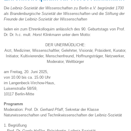
Die
Leibniz-Sozietät der Wissenschaften zu Berlin e.V. begründet 1700
als Brandenburgische Sozietät der Wissenschaften
und die
Stiftung der
Freunde der Leibniz-Sozietät der Wissenschaften
laden ein zum Ehrenkolloquim anlässlich des 90. Geburtstags von Prof.
Dr. Dr. h.c. mult.
Horst Klinkmann
unter dem Motto:
DER UNERMÜDLICHE:
Arzt, Mediziner, Wissenschaftler, Gelehrter, Visionär, Präsident, Kurator,
Initiator, Kultivierender, Menschenfreund, Hoffnungsträger, Netzwerker,
Moderator, Weltbürger
am Freitag, 20. Juni 2025,
von 10.00 bis ca. 15.00 Uhr
im Langenbeck-Virchow-Haus,
Luisenstraße 58/59,
10117 Berlin-Mitte
Programm
Moderation: Prof. Dr.
Gerhard Pfaff
, Sekretar der Klasse
Naturwissenschaften und Technikwissenschaften der Leibniz-Sozietät
1. Begrüßung
– Prof. Dr.
Gerda Haßler
, Präsidentin, Leibniz-Sozietät