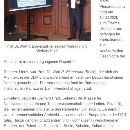
März-
Plenarveranstal
tung am
13.03.2025
zum Thema
„Schöpfertum
gefangen im
Zentralismus –
zur
Prof. Dr. Wolf R. Eisentraut bei seinem Vortrag (Foto:
Gerhard Pfaff)
wechselvollen
Geschichte der
Architektur in einer vergangenen Republik“.
Referent hierzu war Prof. Dr.
Wolf R. Eisentraut
(Berlin), der sich als
Architekt in der DDR und anschließend im vereinten Deutschland einen
Namen gemacht hat. Die Veranstaltung fand im Ratssaal des
Historischen Rathauses Berlin-Friedrichshagen statt.
Einleitend begrüßte
Gerhard
Pfaff, Sekretar der Klasse für
Naturwissenschaften und Technikwissenschaften der Leibniz-Sozietät,
die Teilnehmenden und stellte den Referenten vor.
Wolf R. Eisentraut
war als verantwortlicher Architekt an wesentlichen Bauprojekten der DDR
tätig. Hierzu gehören Stadtzentren und Hochhäuser in verschiedenen
Städten, der Palast der Republik in Berlin, Schulen, Kulturbauten,