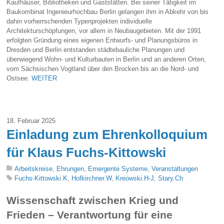
Kaufhäuser, Bibliotheken und Gaststätten. Bei seiner Tätigkeit im
Baukombinat Ingenieurhochbau Berlin gelangen ihm in Abkehr von bis
dahin vorherrschenden Typenprojekten individuelle
Architekturschöpfungen, vor allem in Neubaugebieten. Mit der 1991
erfolgten Gründung eines eigenen Entwurfs- und Planungsbüros in
Dresden und Berlin entstanden städtebauliche Planungen und
überwiegend Wohn- und Kulturbauten in Berlin und an anderen Orten,
vom Sächsischen Vogtland über den Brocken bis an die Nord- und
Ostsee.
WEITER
18. Februar 2025
Einladung zum Ehrenkolloquium
für Klaus Fuchs-Kittowski
Arbeitskreise
,
Ehrungen
,
Emergente Systeme
,
Veranstaltungen
Fuchs-Kittowski.K
,
Hofkirchner.W
,
Kreowski.H-J
,
Stary.Ch
Wissenschaft zwischen Krieg und
Frieden –
Verantwortung für eine