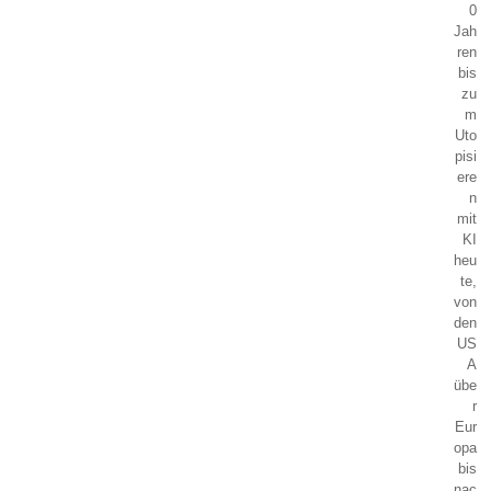
0
Jah
ren
bis
zu
m
Uto
pisi
ere
n
mit
KI
heu
te,
von
den
US
A
übe
r
Eur
opa
bis
nac