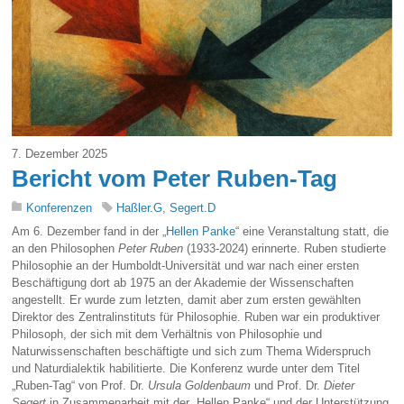
7. Dezember 2025
Bericht vom Peter Ruben-Tag
Konferenzen
Haßler.G
,
Segert.D
Am 6. Dezember fand in der „
Hellen Panke
“ eine Veranstaltung statt, die
an den Philosophen
Peter Ruben
(1933-2024) erinnerte. Ruben studierte
Philosophie an der Humboldt-Universität und war nach einer ersten
Beschäftigung dort ab 1975 an der Akademie der Wissenschaften
angestellt. Er wurde zum letzten, damit aber zum ersten gewählten
Direktor des Zentralinstituts für Philosophie. Ruben war ein produktiver
Philosoph, der sich mit dem Verhältnis von Philosophie und
Naturwissenschaften beschäftigte und sich zum Thema Widerspruch
und Naturdialektik habilitierte. Die Konferenz wurde unter dem Titel
„Ruben-Tag“ von Prof. Dr.
Ursula Goldenbaum
und Prof. Dr.
Dieter
Segert
in Zusammenarbeit mit der „Hellen Panke“ und der Unterstützung