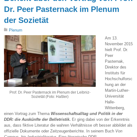
Dr. Peer Pasternack im Plenum
der Sozietät
Plenum
Am 13.
November 2015
hielt Prof. Dr.
Peer
Pasternak,
Direktor des
Instituts für
Hochschulforsc
hung an der
Martin-Luther-
Prof. Dr. Peer Pasternack im Plenum der Leibniz-
Universität
Sozietät (Foto: Haßler)
Halle-
Wittenberg,
einen Vortrag zum Thema
Wissenschaftsalltag und Politik in der
DDR: die Auskünfte der Belletristik
.
Er ging dabei von der Erkenntnis
aus, dass fiktive Literatur die wahren Verhältnisse oft besser abbildet als
offizielle Dokumente oder Zeitzeugenberichte. In seinem Buch
Von
Campus- bis Industrieliteratur. Eine literarische DDR-