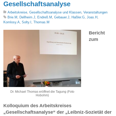
Gesellschaftsanalyse
Arbeitskreise
,
Gesellschaftsanalyse und Klassen
,
Veranstaltungen
Brie.M
,
Dellheim.J
,
Endreß.M
,
Gebauer.J
,
Haßler.G
,
Joas.H
,
Komlosy.A
,
Solty.I
,
Thomas.M
Bericht
zum
Dr. Michael Thomas eröffnet die Tagung (Foto
Hobohm)
Kolloquium des Arbeitskreises
„Gesellschaftsanalyse“ der „Leibniz-Sozietät der