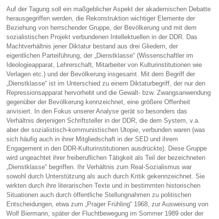
Auf der Tagung soll ein maßgeblicher Aspekt der akademischen Debatte
herausgegriffen werden, die Rekonstruktion wichtiger Elemente der
Beziehung von herrschender Gruppe, der Bevölkerung und mit dem
sozialistischen Projekt verbundenen Intellektuellen in der DDR. Das
Machtverhältnis jener Diktatur bestand aus drei Gliedern, der
eigentlichen Parteiführung, der „Dienstklasse“ (Wissenschaftler im
Ideologieapparat, Lehrerschaft, Mitarbeiter von Kulturinstitutionen wie
Verlagen etc.) und der Bevölkerung insgesamt. Mit dem Begriff der
„Dienstklasse“ ist im Unterschied zu einem Diktaturbegriff, der nur den
Repressionsapparat hervorhebt und die Gewalt- bzw. Zwangsanwendung
gegenüber der Bevölkerung kennzeichnet, eine größere Offenheit
anvisiert. In den Fokus unserer Analyse gerät so besonders das
Verhältnis derjenigen Schriftsteller in der DDR, die dem System, v.a.
aber der sozialistisch-kommunistischen Utopie, verbunden waren (was
sich häufig auch in ihrer Mitgliedschaft in der SED und ihrem
Engagement in den DDR-Kulturinstitutionen ausdrückte). Diese Gruppe
wird ungeachtet ihrer freiberuflichen Tätigkeit als Teil der bezeichneten
„Dienstklasse“ begriffen. Ihr Verhältnis zum Real-Sozialismus war
sowohl durch Unterstützung als auch durch Kritik gekennzeichnet. Sie
wirkten durch ihre literarischen Texte und in bestimmten historischen
Situationen auch durch öffentliche Stellungnahmen zu politischen
Entscheidungen, etwa zum „Prager Frühling“ 1968, zur Ausweisung von
Wolf Biermann, später der Fluchtbewegung im Sommer 1989 oder der