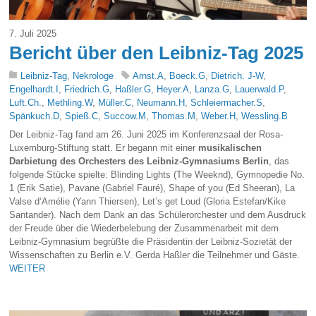
7. Juli 2025
Bericht über den Leibniz-Tag 2025
Leibniz-Tag
,
Nekrologe
Arnst.A
,
Boeck.G
,
Dietrich. J-W
,
Engelhardt.I
,
Friedrich.G
,
Haßler.G
,
Heyer.A
,
Lanza.G
,
Lauerwald.P
,
Luft.Ch.
,
Methling.W
,
Müller.C
,
Neumann.H
,
Schleiermacher.S
,
Spänkuch.D
,
Spieß.C
,
Succow.M
,
Thomas.M
,
Weber.H
,
Wessling.B
Der Leibniz-Tag fand am 26. Juni 2025 im Konferenzsaal der Rosa-
Luxemburg-Stiftung statt. Er begann mit einer
musikalischen
Darbietung des Orchesters des Leibniz-Gymnasiums Berlin
, das
folgende Stücke spielte: Blinding Lights (The Weeknd), Gymnopedie No.
1 (Erik Satie), Pavane (Gabriel Fauré), Shape of you (Ed Sheeran), La
Valse d‘Amélie (Yann Thiersen), Let’s get Loud (Gloria Estefan/Kike
Santander). Nach dem Dank an das Schülerorchester und dem Ausdruck
der Freude über die Wiederbelebung der Zusammenarbeit mit dem
Leibniz-Gymnasium begrüßte die Präsidentin der Leibniz-Sozietät der
Wissenschaften zu Berlin e.V. Gerda Haßler die Teilnehmer und Gäste.
WEITER