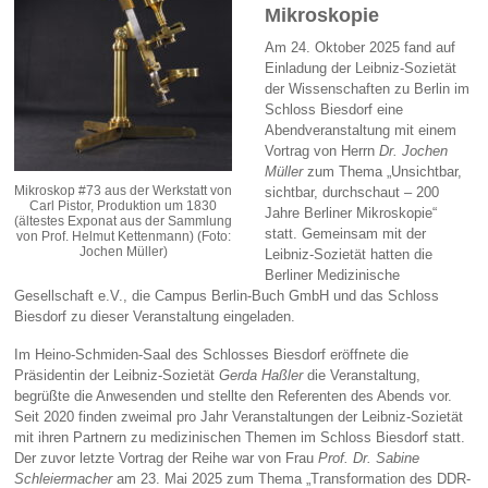
Mikroskopie
Am 24. Oktober 2025 fand auf
Einladung der Leibniz-Sozietät
der Wissenschaften zu Berlin im
Schloss Biesdorf eine
Abendveranstaltung mit einem
Vortrag von Herrn
Dr.
Jochen
Müller
zum Thema „Unsichtbar,
Mikroskop #73 aus der Werkstatt von
sichtbar, durchschaut – 200
Carl Pistor, Produktion um 1830
Jahre Berliner Mikroskopie“
(ältestes Exponat aus der Sammlung
statt. Gemeinsam mit der
von Prof. Helmut Kettenmann) (Foto:
Jochen Müller)
Leibniz-Sozietät hatten die
Berliner Medizinische
Gesellschaft e.V., die Campus Berlin-Buch GmbH und das Schloss
Biesdorf zu dieser Veranstaltung eingeladen.
Im Heino-Schmiden-Saal des Schlosses Biesdorf eröffnete die
Präsidentin der Leibniz-Sozietät
Gerda Haßler
die Veranstaltung,
begrüßte die Anwesenden und stellte den Referenten des Abends vor.
Seit 2020 finden zweimal pro Jahr Veranstaltungen der Leibniz-Sozietät
mit ihren Partnern zu medizinischen Themen im Schloss Biesdorf statt.
Der zuvor letzte Vortrag der Reihe war von Frau
Prof. Dr. Sabine
Schleiermacher
am 23. Mai 2025 zum Thema „Transformation des DDR-