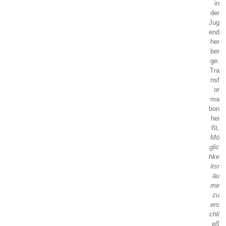
in
der
Jug
end
her
ber
ge:
Tra
nsf
or
ma
tion
hei
ßt,
Mö
glic
hke
itsr
äu
me
zu
ers
chli
eß