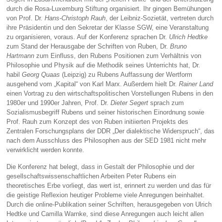
durch die Rosa-Luxemburg Stiftung organisiert. Ihr gingen Bemühungen
von Prof. Dr.
Hans-Christoph Rauh
, der Leibniz-Sozietät, vertreten durch
ihre Präsidentin und den Sekretar der Klasse SGW, eine Veranstaltung
zu organisieren, voraus. Auf der Konferenz sprachen Dr.
Ulrich Hedtke
zum Stand der Herausgabe der Schriften von Ruben, Dr.
Bruno
Hartmann
zum Einfluss, den Rubens Positionen zum Verhältnis von
Philosophie und Physik auf die Methodik seines Unterrichts hat, Dr.
habil
Georg Quaas
(Leipzig) zu Rubens Auffassung der Wertform
ausgehend vom „Kapital“ von Karl Marx. Außerdem hielt Dr.
Rainer Land
einen Vortrag zu den wirtschaftspolitischen Vorstellungen Rubens in den
1980er und 1990er Jahren, Prof. Dr.
Dieter Segert
sprach zum
Sozialismusbegriff Rubens und seiner historischen Einordnung sowie
Prof. Rauh zum Konzept des von Ruben initiierten Projekts des
Zentralen Forschungsplans der DDR „Der dialektische Widerspruch“, das
nach dem Ausschluss des Philosophen aus der SED 1981 nicht mehr
verwirklicht werden konnte.
Die Konferenz hat belegt, dass in Gestalt der Philosophie und der
gesellschaftswissenschaftlichen Arbeiten Peter Rubens ein
theoretisches Erbe vorliegt, das wert ist, erinnert zu werden und das für
die geistige Reflexion heutiger Probleme viele Anregungen beinhaltet.
Durch die online-Publikation seiner Schriften, herausgegeben von Ulrich
Hedtke und Camilla Warnke, sind diese Anregungen auch leicht allen