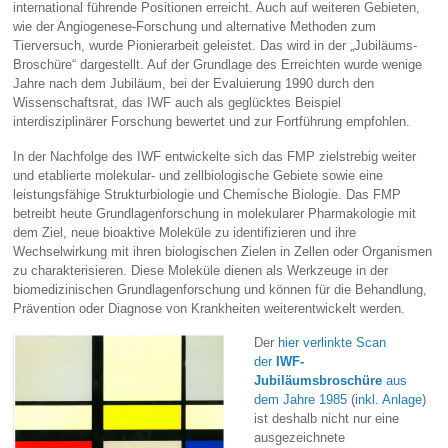
international führende Positionen erreicht. Auch auf weiteren Gebieten,
wie der Angiogenese-Forschung und alternative Methoden zum
Tierversuch, wurde Pionierarbeit geleistet. Das wird in der „Jubiläums-
Broschüre“ dargestellt. Auf der Grundlage des Erreichten wurde wenige
Jahre nach dem Jubiläum, bei der Evaluierung 1990 durch den
Wissenschaftsrat, das IWF auch als geglücktes Beispiel
interdisziplinärer Forschung bewertet und zur Fortführung empfohlen.
In der Nachfolge des IWF entwickelte sich das FMP zielstrebig weiter
und etablierte molekular- und zellbiologische Gebiete sowie eine
leistungsfähige Strukturbiologie und Chemische Biologie. Das FMP
betreibt heute Grundlagenforschung in molekularer Pharmakologie mit
dem Ziel, neue bioaktive Moleküle zu identifizieren und ihre
Wechselwirkung mit ihren biologischen Zielen in Zellen oder Organismen
zu charakterisieren. Diese Moleküle dienen als Werkzeuge in der
biomedizinischen Grundlagenforschung und können für die Behandlung,
Prävention oder Diagnose von Krankheiten weiterentwickelt werden.
Der
hier verlinkte Scan
der
IWF-
Jubiläumsbroschüre
aus
dem Jahre 1985
(
inkl. Anlage
)
ist deshalb nicht nur eine
ausgezeichnete