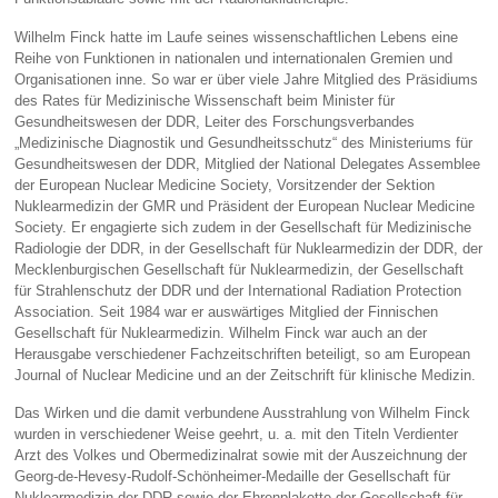
Wilhelm Finck hatte im Laufe seines wissenschaftlichen Lebens eine
Reihe von Funktionen in nationalen und internationalen Gremien und
Organisationen inne. So war er über viele Jahre Mitglied des Präsidiums
des Rates für Medizinische Wissenschaft beim Minister für
Gesundheitswesen der DDR, Leiter des Forschungsverbandes
„Medizinische Diagnostik und Gesundheitsschutz“ des Ministeriums für
Gesundheitswesen der DDR, Mitglied der National Delegates Assemblee
der European Nuclear Medicine Society, Vorsitzender der Sektion
Nuklearmedizin der GMR und Präsident der European Nuclear Medicine
Society. Er engagierte sich zudem in der Gesellschaft für Medizinische
Radiologie der DDR, in der Gesellschaft für Nuklearmedizin der DDR, der
Mecklenburgischen Gesellschaft für Nuklearmedizin, der Gesellschaft
für Strahlenschutz der DDR und der International Radiation Protection
Association. Seit 1984 war er auswärtiges Mitglied der Finnischen
Gesellschaft für Nuklearmedizin. Wilhelm Finck war auch an der
Herausgabe verschiedener Fachzeitschriften beteiligt, so am European
Journal of Nuclear Medicine und an der Zeitschrift für klinische Medizin.
Das Wirken und die damit verbundene Ausstrahlung von Wilhelm Finck
wurden in verschiedener Weise geehrt, u. a. mit den Titeln Verdienter
Arzt des Volkes und Obermedizinalrat sowie mit der Auszeichnung der
Georg-de-Hevesy-Rudolf-Schönheimer-Medaille der Gesellschaft für
Nuklearmedizin der DDR sowie der Ehrenplakette der Gesellschaft für