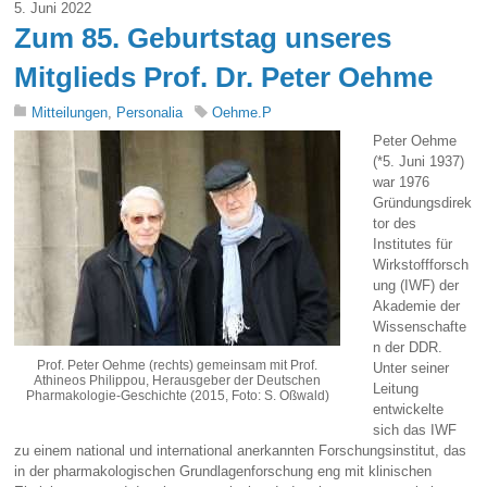
5. Juni 2022
Zum 85. Geburtstag unseres
Mitglieds Prof. Dr. Peter Oehme
Mitteilungen
,
Personalia
Oehme.P
Peter Oehme
(*5. Juni 1937)
war 1976
Gründungsdirek
tor des
Institutes für
Wirkstoffforsch
ung (IWF) der
Akademie der
Wissenschafte
n der DDR.
Prof. Peter Oehme (rechts) gemeinsam mit Prof.
Unter seiner
Athineos Philippou, Herausgeber der Deutschen
Leitung
Pharmakologie-Geschichte (2015, Foto: S. Oßwald)
entwickelte
sich das IWF
zu einem national und international anerkannten Forschungsinstitut, das
in der pharmakologischen Grundlagenforschung eng mit klinischen