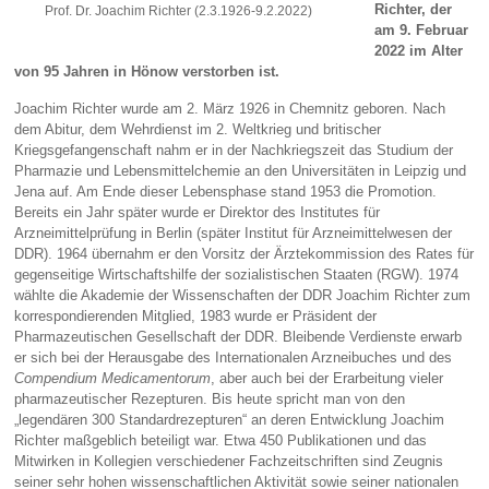
Richter,
der
Prof. Dr. Joachim Richter (2.3.1926-9.2.2022)
am 9. Februar
2022 im Alter
von 95 Jahren in Hönow verstorben ist.
Joachim Richter wurde am 2. März 1926 in Chemnitz geboren. Nach
dem Abitur, dem Wehrdienst im 2. Weltkrieg und britischer
Kriegsgefangenschaft nahm er in der Nachkriegszeit das Studium der
Pharmazie und Lebensmittelchemie an den Universitäten in Leipzig und
Jena auf. Am Ende dieser Lebensphase stand 1953 die Promotion.
Bereits ein Jahr später wurde er Direktor des Institutes für
Arzneimittelprüfung in Berlin (später Institut für Arzneimittelwesen der
DDR). 1964 übernahm er den Vorsitz der Ärztekommission des Rates für
gegenseitige Wirtschaftshilfe der sozialistischen Staaten (RGW). 1974
wählte die Akademie der Wissenschaften der DDR Joachim Richter zum
korrespondierenden Mitglied, 1983 wurde er Präsident der
Pharmazeutischen Gesellschaft der DDR. Bleibende Verdienste erwarb
er sich bei der Herausgabe des Internationalen Arzneibuches und des
Compendium Medicamentorum
, aber auch bei der Erarbeitung vieler
pharmazeutischer Rezepturen. Bis heute spricht man von den
„legendären 300 Standardrezepturen“ an deren Entwicklung Joachim
Richter maßgeblich beteiligt war. Etwa 450 Publikationen und das
Mitwirken in Kollegien verschiedener Fachzeitschriften sind Zeugnis
seiner sehr hohen wissenschaftlichen Aktivität sowie seiner nationalen