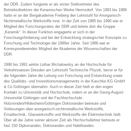
der DDR. Zudem fungierte er als erster Stellvertreter des
Betriebsdirektors der Keramischen Werke Hermsdorf. Von 1983 bis 1989
hatte er an der Bergakademie Freiberg den Lehrstuhl für Anorganisch-
Nichtmetallische Werkstoffe inne. In der Zeit von 1985 bis 1990 war er
Mitglied des Forschungsrates der DDR und leitete dort die Gruppe
„Keramik“. In dieser Funktion engagierte er sich in der
Forschungsförderung und bei der Entwicklung strategischer Konzepte zu
Forschung und Technologie der 1990er Jahre. Seit 1986 war er
Korrespondierendes Mitglied der Akademie der Wissenschaften der
DDR.
1990 bis 1991 wirkte Lothar Michalowsky an der Hochschule für
Verkehrswesen Dresden am Lehrstuhl Technische Physik, bevor er für
die folgenden Jahre die Leitung von Forschung und Entwicklung sowie
des Qualitäts- und Investitionsmanagements in der Kaschke KG GmbH
& Co Göttingen übernahm. Auch in dieser Zeit hielt er den engen
Kontakt zu Universität und Hochschule, indem er an der Georg-August-
Universität Göttingen und der Fachhochschule
Holzminden/Hildesheim/Göttingen Doktoranden betreute und
Vorlesungen über anorganisch-nichtmetallische Werkstoffe,
Emailtechnik, Glaswerkstoffe und Werkstoffe der Elektrotechnik hielt.
Über all die Jahre seiner aktiven Zeit als Hochschullehrer betreute er
fast 150 Diplomanden, Doktoranden und Habilitanden.