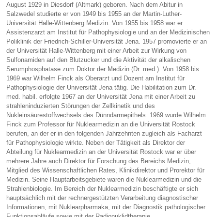
August 1929 in Diesdorf (Altmark) geboren. Nach dem Abitur in
Salzwedel studierte er von 1949 bis 1955 an der Martin-Luther-
Universität Halle-Wittenberg Medizin. Von 1955 bis 1958 war er
Assistenzarzt am Institut für Pathophysiologie und an der Medizinischen
Poliklinik der Friedrich-Schiller-Universität Jena. 1957 promovierte er an
der Universität Halle-Wittenberg mit einer Arbeit zur Wirkung von
Sulfonamiden auf den Blutzucker und die Aktivität der alkalischen
Serumphosphatase zum Doktor der Medizin (Dr. med.). Von 1958 bis
1969 war Wilhelm Finck als Oberarzt und Dozent am Institut für
Pathophysiologie der Universität Jena tätig. Die Habilitation zum Dr.
med. habil. erfolgte 1967 an der Universität Jena mit einer Arbeit zu
strahleninduzierten Störungen der Zellkinetik und des
Nukleinsäurestoffwechsels des Dünndarmepithels. 1969 wurde Wilhelm
Finck zum Professor für Nuklearmedizin an die Universität Rostock
berufen, an der er in den folgenden Jahrzehnten zugleich als Facharzt
für Pathophysiologie wirkte. Neben der Tätigkeit als Direktor der
Abteilung für Nuklearmedizin an der Universität Rostock war er über
mehrere Jahre auch Direktor für Forschung des Bereichs Medizin,
Mitglied des Wissenschaftlichen Rates, Klinikdirektor und Prorektor für
Medizin. Seine Hauptarbeitsgebiete waren die Nuklearmedizin und die
Strahlenbiologie. Im Bereich der Nuklearmedizin beschäftigte er sich
hauptsächlich mit der rechnergestützten Verarbeitung diagnostischer
Informationen, mit Nuklearpharmaka, mit der Diagnostik pathologischer
Funktionsabläufe sowie mit der Radionuklidtherapie.