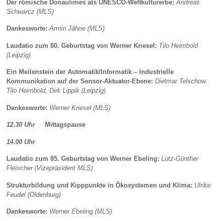
Der römische Donaulimes als UNESCO-Weltkulturerbe:
Andreas
Schwarcz (MLS)
Dankesworte:
Armin Jähne (MLS)
Laudatio zum 80. Geburtstag von Werner Kriesel:
Tilo Heimbold
(Leipzig)
Ein Meilenstein der Automatik/Informatik – Industrielle
Kommunikation auf der Sensor-Aktuator-Ebene:
Dietmar Telschow,
Tilo Heimbold, Dirk Lippik (Leipzig)
Dankesworte:
Werner Kriesel (MLS)
12.30 Uhr
Mittagspause
14.00 Uhr
Laudatio zum 85. Geburtstag von Werner Ebeling:
Lutz-Günther
Fleischer (Vizepräsident MLS)
Strukturbildung und Kipppunkte in Ökosystemen und Klima:
Ulrike
Feudel (Oldenburg)
Dankesworte:
Werner Ebeling (MLS)