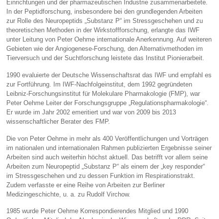
Einrichtungen und der pharmazeutischen Industrie zusammenarbeitete.
In der Peptidforschung, insbesondere bei den grundlegenden Arbeiten
zur Rolle des Neuropeptids „Substanz P“ im Stressgeschehen und zu
theoretischen Methoden in der Wirkstoffforschung, erlangte das IWF
unter Leitung von Peter Oehme internationale Anerkennung. Auf weiteren
Gebieten wie der Angiogenese-Forschung, den Alternativmethoden im
Tierversuch und der Suchtforschung leistete das Institut Pionierarbeit.
1990 evaluierte der Deutsche Wissenschaftsrat das IWF und empfahl es
zur Fortführung. Im IWF-Nachfolgeinstitut, dem 1992 gegründeten
Leibniz-Forschungsinstitut für Molekulare Pharmakologie (FMP), war
Peter Oehme Leiter der Forschungsgruppe „Regulationspharmakologie“.
Er wurde im Jahr 2002 emeritiert und war von 2009 bis 2013
wissenschaftlicher Berater des FMP.
Die von Peter Oehme in mehr als 400 Veröffentlichungen und Vorträgen
im nationalen und internationalen Rahmen publizierten Ergebnisse seiner
Arbeiten sind auch weiterhin höchst aktuell. Das betrifft vor allem seine
Arbeiten zum Neuropeptid „Substanz P“ als einem der „key responder“
im Stressgeschehen und zu dessen Funktion im Respirationstrakt.
Zudem verfasste er eine Reihe von Arbeiten zur Berliner
Medizingeschichte, u. a. zu Rudolf Virchow.
1985 wurde Peter Oehme Korrespondierendes Mitglied und 1990