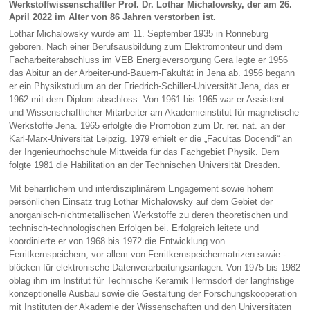
Werkstoffwissenschaftler Prof. Dr. Lothar Michalowsky,
der am 26.
April 2022 im Alter von 86 Jahren verstorben ist.
Lothar Michalowsky wurde am 11. September 1935 in Ronneburg
geboren. Nach einer Berufsausbildung zum Elektromonteur und dem
Facharbeiterabschluss im VEB Energieversorgung Gera legte er 1956
das Abitur an der Arbeiter-und-Bauern-Fakultät in Jena ab. 1956 begann
er ein Physikstudium an der Friedrich-Schiller-Universität Jena, das er
1962 mit dem Diplom abschloss. Von 1961 bis 1965 war er Assistent
und Wissenschaftlicher Mitarbeiter am Akademieinstitut für magnetische
Werkstoffe Jena. 1965 erfolgte die Promotion zum Dr. rer. nat. an der
Karl-Marx-Universität Leipzig. 1979 erhielt er die „Facultas Docendi“ an
der Ingenieurhochschule Mittweida für das Fachgebiet Physik. Dem
folgte 1981 die Habilitation an der Technischen Universität Dresden.
Mit beharrlichem und interdisziplinärem Engagement sowie hohem
persönlichen Einsatz trug Lothar Michalowsky auf dem Gebiet der
anorganisch-nichtmetallischen Werkstoffe zu deren theoretischen und
technisch-technologischen Erfolgen bei. Erfolgreich leitete und
koordinierte er von 1968 bis 1972 die Entwicklung von
Ferritkernspeichern, vor allem von Ferritkernspeichermatrizen sowie -
blöcken für elektronische Datenverarbeitungsanlagen. Von 1975 bis 1982
oblag ihm im Institut für Technische Keramik Hermsdorf der langfristige
konzeptionelle Ausbau sowie die Gestaltung der Forschungskooperation
mit Instituten der Akademie der Wissenschaften und den Universitäten