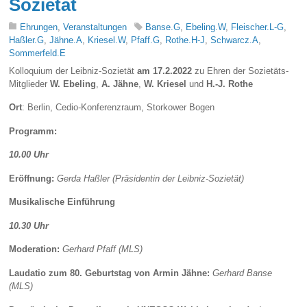
Sozietät
Ehrungen
,
Veranstaltungen
Banse.G
,
Ebeling.W
,
Fleischer.L-G
,
Haßler.G
,
Jähne.A
,
Kriesel.W
,
Pfaff.G
,
Rothe.H-J
,
Schwarcz.A
,
Sommerfeld.E
Kolloquium der Leibniz-Sozietät
am 17.2.2022
zu Ehren der Sozietäts-
Mitglieder
W. Ebeling
,
A. Jähne
,
W. Kriesel
und
H.-J. Rothe
Ort
: Berlin, Cedio-Konferenzraum, Storkower Bogen
Programm:
10.00 Uhr
Eröffnung:
Gerda Haßler (Präsidentin der Leibniz-Sozietät)
Musikalische Einführung
10.30 Uhr
Moderation:
Gerhard Pfaff (MLS)
Laudatio zum 80. Geburtstag von Armin Jähne:
Gerhard Banse
(MLS)