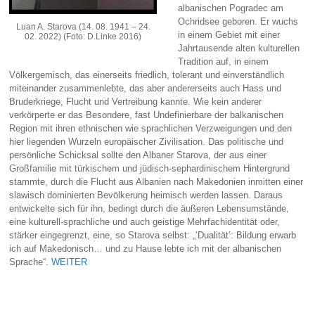
albanischen Pogradec am
Ochridsee geboren. Er wuchs
Luan A. Starova (14. 08. 1941 – 24.
in einem Gebiet mit einer
02. 2022) (Foto: D.Linke 2016)
Jahrtausende alten kulturellen
Tradition auf, in einem
Völkergemisch, das einerseits friedlich, tolerant und einverständlich
miteinander zusammenlebte, das aber andererseits auch Hass und
Bruderkriege, Flucht und Vertreibung kannte. Wie kein anderer
verkörperte er das Besondere, fast Undefinierbare der balkanischen
Region mit ihren ethnischen wie sprachlichen Verzweigungen und den
hier liegenden Wurzeln europäischer Zivilisation. Das politische und
persönliche Schicksal sollte den Albaner Starova, der aus einer
Großfamilie mit türkischem und jüdisch-sephardinischem Hintergrund
stammte, durch die Flucht aus Albanien nach Makedonien inmitten einer
slawisch dominierten Bevölkerung heimisch werden lassen. Daraus
entwickelte sich für ihn, bedingt durch die äußeren Lebensumstände,
eine kulturell-sprachliche und auch geistige Mehrfachidentität oder,
stärker eingegrenzt, eine, so Starova selbst: „’Dualität’: Bildung erwarb
ich auf Makedonisch… und zu Hause lebte ich mit der albanischen
Sprache“.
WEITER