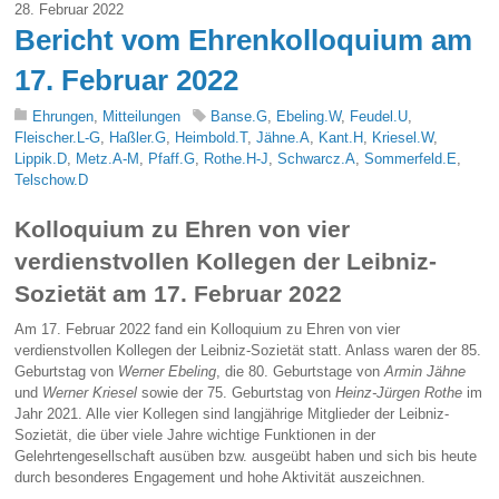
28. Februar 2022
Bericht vom Ehrenkolloquium am
17. Februar 2022
Ehrungen
,
Mitteilungen
Banse.G
,
Ebeling.W
,
Feudel.U
,
Fleischer.L-G
,
Haßler.G
,
Heimbold.T
,
Jähne.A
,
Kant.H
,
Kriesel.W
,
Lippik.D
,
Metz.A-M
,
Pfaff.G
,
Rothe.H-J
,
Schwarcz.A
,
Sommerfeld.E
,
Telschow.D
Kolloquium zu Ehren von vier
verdienstvollen Kollegen der Leibniz-
Sozietät am 17. Februar 2022
Am 17. Februar 2022 fand ein Kolloquium zu Ehren von vier
verdienstvollen Kollegen der Leibniz-Sozietät statt. Anlass waren der 85.
Geburtstag von
Werner Ebeling
, die 80. Geburtstage von
Armin Jähne
und
Werner Kriesel
sowie der 75. Geburtstag von
Heinz-Jürgen Rothe
im
Jahr 2021. Alle vier Kollegen sind langjährige Mitglieder der Leibniz-
Sozietät, die über viele Jahre wichtige Funktionen in der
Gelehrtengesellschaft ausüben bzw. ausgeübt haben und sich bis heute
durch besonderes Engagement und hohe Aktivität auszeichnen.