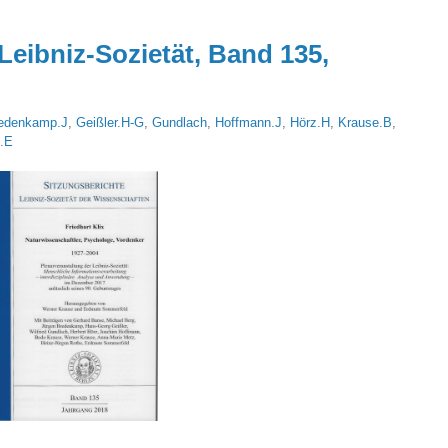
Leibniz-Sozietät, Band 135,
edenkamp.J
,
Geißler.H-G
,
Gundlach
,
Hoffmann.J
,
Hörz.H
,
Krause.B
,
.E