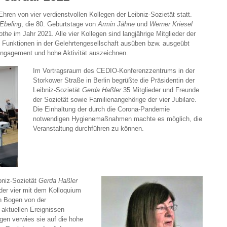
ren von vier verdienstvollen Kollegen der Leibniz-Sozietät statt.
Ebeling
, die 80. Geburtstage von
Armin Jähne
und
Werner Kriesel
othe
im Jahr 2021. Alle vier Kollegen sind langjährige Mitglieder der
ge Funktionen in der Gelehrtengesellschaft ausüben bzw. ausgeübt
Engagement und hohe Aktivität auszeichnen.
Im Vortragsraum des CEDIO-Konferenzzentrums in der
Storkower Straße in Berlin begrüßte die Präsidentin der
Leibniz-Sozietät
Gerda Haßler
35 Mitglieder und Freunde
der Sozietät sowie Familienangehörige der vier Jubilare.
Die Einhaltung der durch die Corona-Pandemie
notwendigen Hygienemaßnahmen machte es möglich, die
Veranstaltung durchführen zu können.
ibniz-Sozietät
Gerda Haßler
der vier mit dem Kolloquium
en Bogen von der
 aktuellen Ereignissen
ngen verwies sie auf die hohe