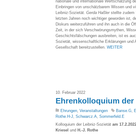
nationale und internationale Wertschätzung d
Einbringen von unschätzbarem Wissen und viel
Leibniz-Sozietät.
Gerda Haßler
stellte zudem 
letzten Jahren noch wichtiger geworden ist, 
Diskurs weiterzuführen und ihn auch in die Öff
Zeit, in der sich Verschwörungsmythen, Wis
Geschichtsfälschungen ausbreiten, ist es auc
Sozietät, wissenschaftliche Erklärungen und 
Gesellschaft bereitzustellen.
WEITER
10. Februar 2022
Ehrenkolloquium der 
Ehrungen
,
Veranstaltungen
Banse.G
,
E
Rothe.H-J
,
Schwarcz.A
,
Sommerfeld.E
Kolloquium der Leibniz-Sozietät
am 17.2.202
Kriesel
und
H.-J. Rothe