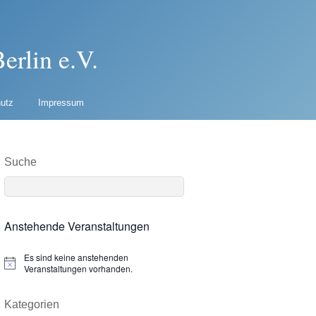
erlin e.V.
utz
Impressum
Suche
Anstehende Veranstaltungen
Es sind keine anstehenden
N
Veranstaltungen vorhanden.
o
t
i
Kategorien
c