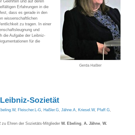
er Geehrten und auf deren
fältigen Erfahrungen in die
fest, dass es gerade in den
den wissenschaftlichen
entlichkeit zu tragen. In einer
senschaftsleugnung und
h die Aufgabe der Leibniz-
Argumentationen für die
Gerda Haßler
Leibniz-Sozietät
beling.W
,
Fleischer.L-G
,
Haßler.G
,
Jähne.A
,
Kriesel.W
,
Pfaff.G
,
2
zu Ehren der Sozietäts-Mitglieder
W. Ebeling
,
A. Jähne
,
W.