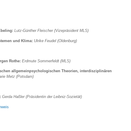
Ebeling:
Lutz-Günther Fleischer (Vizepräsident MLS)
ystemen und Klima:
Ulrike Feudel (Oldenburg)
ürgen Rothe:
Erdmute Sommerfeldt (MLS)
chen allgemeinpsychologischen Theorien, interdisziplinären
rie Metz (Potsdam)
s:
Gerda Haßler (Präsidentin der Leibniz-Sozietät)
nweis