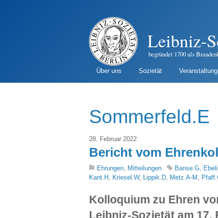
Leibniz-S
begründet 1700 als Branden
Über uns
Sozietät
Veranstaltun
Sommerfeld.E
28. Februar 2022
Bericht vom Ehrenkol
Ehrungen
,
Mitteilungen
Banse.G
,
Ebel
Kant.H
,
Kriesel.W
,
Lippik.D
,
Metz.A-M
,
Pfaff
Kolloquium zu Ehren von
Leibniz-Sozietät am 17.