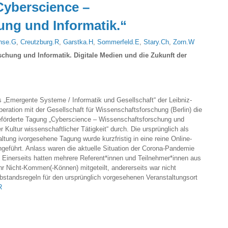
Cyberscience –
ng und Informatik.“
nse.G
,
Creutzburg.R
,
Garstka.H
,
Sommerfeld.E
,
Stary.Ch
,
Zorn.W
chung und Informatik. Digitale Medien und die Zukunft der
 „Emergente Systeme / Informatik und Gesellschaft“ der Leibniz-
eration mit der Gesellschaft für Wissenschaftsforschung (Berlin) die
geförderte Tagung „Cyberscience – Wissenschaftsforschung und
r Kultur wissenschaftlicher Tätigkeit“ durch. Die ursprünglich als
altung ivorgesehene Tagung wurde kurzfristig in eine reine Online-
eführt. Anlass waren die aktuelle Situation der Corona-Pandemie
: Einerseits hatten mehrere Referent*innen und Teilnehmer*innen aus
r Nicht-Kommen(-Können) mitgeteilt, andererseits war nicht
bstandsregeln für den ursprünglich vorgesehenen Veranstaltungsort
R