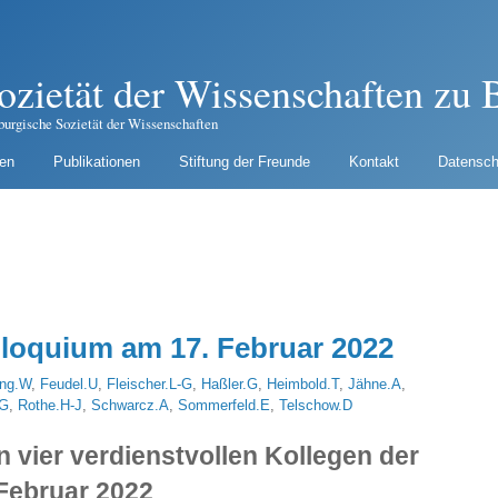
ozietät der Wissenschaften zu B
burgische Sozietät der Wissenschaften
gen
Publikationen
Stiftung der Freunde
Kontakt
Datensch
loquium am 17. Februar 2022
ing.W
,
Feudel.U
,
Fleischer.L-G
,
Haßler.G
,
Heimbold.T
,
Jähne.A
,
.G
,
Rothe.H-J
,
Schwarcz.A
,
Sommerfeld.E
,
Telschow.D
 vier verdienstvollen Kollegen der
 Februar 2022