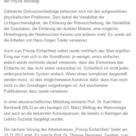
der Physik bestätigt.
Zahlreiche Diskussionsbeiträge befassten sich mit den aufgeworfenen
physikalischen Problemen. Dies betraf die Variabilität der
Lichtgeschwindigkeit, die Erklärung der Rotverschiebung, die Variabilität
der Gravitation, die Erklärung der dunklen Materie, eine mögliche
Hinterfragung der Newtonschen Axiome und anderes mehr. Es wurde auf
die Arbeiten von Hans-Jürgen Treder verwiesen.
Auch zum Prinzip Einfachheit selbst wurde mehrfach das Wort ergriffen.
Einig war man sich in der Grundthese: je weniger, umso einfacher,
jedoch wurde nochmals darauf verwiesen, dass das Elementare das
Einfache ist, das nicht weiter reduzierbar ist. Schließlich ist nicht jedes
widerspruchsfreie System einfach. Wenn etwas kompliziert dargestellt
werden muss, ist dies möglicherweise Ausdruck dafür, dass man noch
nicht zu den Grundlagen vorgedrungen ist. Auf erschienene
Publikationen dazu wurde verwiesen.
In einer wissenschaftlichen Mitteilung erinnerte Prof. Dr. Karl-Heinz
Bernhardt (MLS) an den heutigen (23. März) Welttag der Meteorologie
und auch an die bekannten Konsequenzen, die bereits in Beiträgen der
Leibniz-Sozietät dargelegt wurden.
Die nächste Sitzung des Arbeitskreises „Prinzip Einfachheit“ findet am
23.11.2017 statt. Es spricht Prof. Dr. Thomas Naumann, Zeuthen, zum