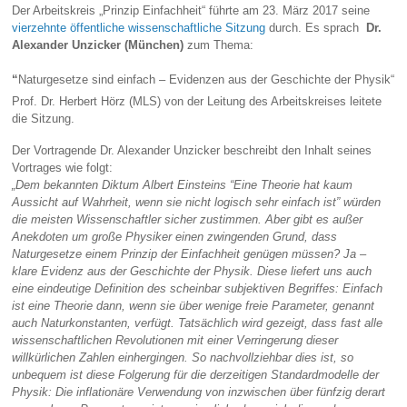
Der Arbeitskreis „Prinzip Einfachheit“ führte am 23. März 2017 seine
vierzehnte öffentliche wissenschaftliche Sitzung
durch. Es sprach
Dr.
Alexander Unzicker (München)
zum Thema:
“
Naturgesetze sind einfach – Evidenzen aus der Geschichte der Physik“
Prof. Dr. Herbert Hörz (MLS) von der Leitung des Arbeitskreises leitete
die Sitzung.
Der Vortragende Dr. Alexander Unzicker beschreibt den Inhalt seines
Vortrages wie folgt:
„Dem bekannten Diktum Albert Einsteins “Eine Theorie hat kaum
Aussicht auf Wahrheit, wenn sie nicht logisch sehr einfach ist” würden
die meisten Wissenschaftler sicher zustimmen. Aber gibt es außer
Anekdoten um große Physiker einen zwingenden Grund, dass
Naturgesetze einem Prinzip der Einfachheit genügen müssen? Ja –
klare Evidenz aus der Geschichte der Physik. Diese liefert uns auch
eine eindeutige Definition des scheinbar subjektiven Begriffes: Einfach
ist eine Theorie dann, wenn sie
über wenige freie Parameter, genannt
auch Naturkonstanten, verfügt. Tatsächlich wird gezeigt, dass fast alle
wissenschaftlichen Revolutionen mit einer Verringerung dieser
willkürlichen Zahlen einhergingen. So nachvollziehbar dies ist, so
unbequem ist diese Folgerung für die derzeitigen Standardmodelle der
Physik: Die inflationäre Verwendung von inzwischen über fünfzig derart