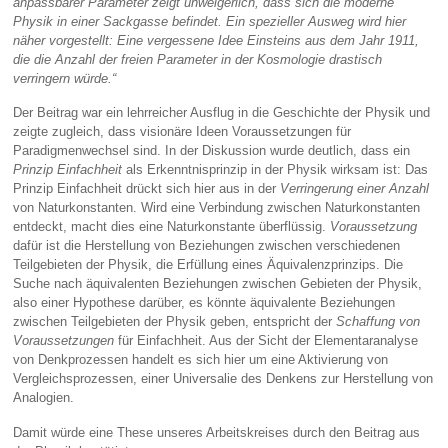
anpassbarer Parameter zeigt unweigerlich, dass sich die moderne
Physik in einer Sackgasse befindet. Ein spezieller Ausweg wird hier
näher vorgestellt: Eine vergessene Idee Einsteins aus dem Jahr 1911,
die die Anzahl der freien Parameter in der Kosmologie drastisch
verringern würde.“
Der Beitrag war ein lehrreicher Ausflug in die Geschichte der Physik und
zeigte zugleich, dass visionäre Ideen Voraussetzungen für
Paradigmenwechsel sind. In der Diskussion wurde deutlich, dass ein
Prinzip Einfachheit
als Erkenntnisprinzip in der Physik wirksam ist: Das
Prinzip Einfachheit drückt sich hier aus in der
Verringerung einer Anzahl
von Naturkonstanten. Wird eine Verbindung zwischen Naturkonstanten
entdeckt, macht dies eine Naturkonstante überflüssig.
Voraussetzung
dafür ist die Herstellung von Beziehungen zwischen verschiedenen
Teilgebieten der Physik, die Erfüllung eines Äquivalenzprinzips. Die
Suche nach äquivalenten Beziehungen zwischen Gebieten der Physik,
also einer Hypothese darüber, es könnte äquivalente Beziehungen
zwischen Teilgebieten der Physik geben, entspricht der
Schaffung von
Voraussetzungen
für Einfachheit. Aus der Sicht der Elementaranalyse
von Denkprozessen handelt es sich hier um eine Aktivierung von
Vergleichsprozessen, einer Universalie des Denkens zur Herstellung von
Analogien.
Damit würde eine These unseres Arbeitskreises durch den Beitrag aus