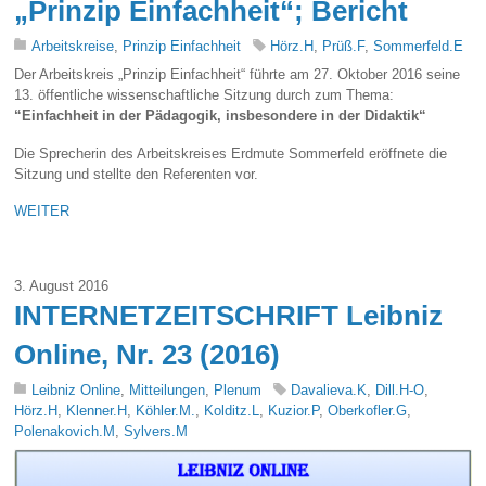
„Prinzip Einfachheit“; Bericht
Arbeitskreise
,
Prinzip Einfachheit
Hörz.H
,
Prüß.F
,
Sommerfeld.E
Der Arbeitskreis „Prinzip Einfachheit“ führte am 27. Oktober 2016 seine
13. öffentliche wissenschaftliche Sitzung durch zum Thema:
“Einfachheit in der Pädagogik, insbesondere in der Didaktik“
Die Sprecherin des Arbeitskreises Erdmute Sommerfeld eröffnete die
Sitzung und stellte den Referenten vor.
WEITER
3. August 2016
INTERNETZEITSCHRIFT Leibniz
Online, Nr. 23 (2016)
Leibniz Online
,
Mitteilungen
,
Plenum
Davalieva.K
,
Dill.H-O
,
Hörz.H
,
Klenner.H
,
Köhler.M.
,
Kolditz.L
,
Kuzior.P
,
Oberkofler.G
,
Polenakovich.M
,
Sylvers.M