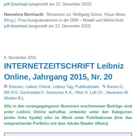
pdf-Download
(eingestellt am 22. Dezember 2015)
Hannelore Bernhardt:
Rezension zu: Wolfgang Girnus, Klaus Meier
(Hrsg.): Forschungsakademien in der DDR – Modell und Wirklichkeit
pdf-download
(eingestellt am 23. Dezember 2015)
6. November 2015
INTERNETZEITSCHRIFT Leibniz
Online, Jahrgang 2015, Nr. 20
Klassen
,
Leibniz Online
,
Leibniz-Tag
,
Publikationen
Banse.G
,
Dill.H-O
,
Gackstatter.F
,
Guseynov.A.A.
,
Hörz.H
,
Luft.Ch.
,
Naumann.W
,
Winkler.R-L
Alle in den vorangegangenen Nummern erschienenen Beiträge sind
unter
Leibniz Online
aufrufbar, entweder unter den Kategorien
(siehe linke Spalte) oder im Menü unter Publikationen (hier das
entsprechende Portfolio mit dem Adobe Reader öffnen).