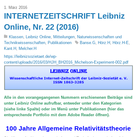
1. März 2016
INTERNETZEITSCHRIFT Leibniz
Online, Nr. 22 (2016)
Klassen
,
Leibniz Online
,
Mitteilungen
,
Naturwissenschaften und
Technikwissenschaften
,
Publikationen
Banse.G
,
Hörz.H
,
Hörz.H-E
,
Kant.H
,
Melcher.H
https://leibnizsozietaet.de/wp-
content/uploads/2016/03/HJH_BH2016_Michelson-Experiment-002.pdf
Alle in den vorangegangenen Nummern erschienenen Beiträge sind
unter
Leibniz Online
aufrufbar, entweder unter den Kategorien
(siehe linke Spalte) oder im Menü unter Publikationen (hier das
entsprechende Portfolio mit dem Adobe Reader öffnen).
100 Jahre Allgemeine Relativitätstheorie