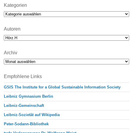
t
i
Kategorien
c
Kategorien
e
Autoren
Archiv
Archiv
Empfohlene Links
GSIS The Institute for a Global Sustainable Information Society
Leibniz Gymnasium Berlin
Leibniz-Gemeinschaft
Leibniz-Sozietät auf Wikipedia
Peter-Sodann-Bibliothek