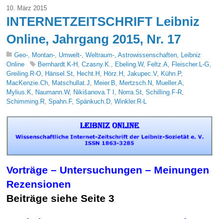
10. März 2015
INTERNETZEITSCHRIFT Leibniz
Online, Jahrgang 2015, Nr. 17
Geo-, Montan-, Umwelt-, Weltraum-, Astrowissenschaften
,
Leibniz
Online
Bernhardt.K-H
,
Czasny.K.
,
Ebeling.W
,
Feltz.A
,
Fleischer.L-G
,
Greiling.R-O
,
Hänsel.St
,
Hecht.H
,
Hörz.H
,
Jakupec.V
,
Kühn.P
,
MacKenzie.Ch
,
Matschullat.J
,
Meier.B
,
Mertzsch.N
,
Mueller.A
,
Mylius.K
,
Naumann.W
,
Nikišanova.T I
,
Norra.St
,
Schilling.F-R
,
Schimming.R
,
Spahn.F
,
Spänkuch.D
,
Winkler.R-L
Vorträge – Untersuchungen – Meinungen
Rezensionen
Beiträge siehe Seite 3