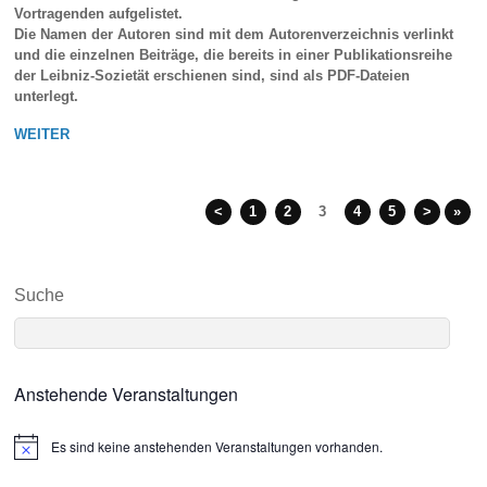
Vortragenden aufgelistet.
Die Namen der Autoren sind mit dem Autorenverzeichnis verlinkt
und die einzelnen Beiträge, die bereits in einer Publikationsreihe
der Leibniz-Sozietät erschienen sind, sind als PDF-Dateien
unterlegt.
WEITER
<
1
2
3
4
5
>
»
Suche
Anstehende Veranstaltungen
Es sind keine anstehenden Veranstaltungen vorhanden.
N
o