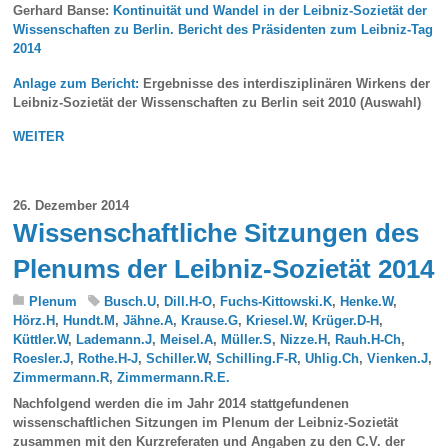
Gerhard Banse:
Kontinuität und Wandel in der Leibniz-Sozietät der
Wissenschaften zu Berlin. Bericht des Präsidenten zum Leibniz-Tag
2014
Anlage zum Bericht:
Ergebnisse des interdisziplinären Wirkens der
Leibniz-Sozietät der Wissenschaften zu Berlin seit 2010 (Auswahl)
WEITER
26. Dezember 2014
Wissenschaftliche Sitzungen des
Plenums der Leibniz-Sozietät 2014
Plenum
Busch.U
,
Dill.H-O
,
Fuchs-Kittowski.K
,
Henke.W
,
Hörz.H
,
Hundt.M
,
Jähne.A
,
Krause.G
,
Kriesel.W
,
Krüger.D-H
,
Küttler.W
,
Lademann.J
,
Meisel.A
,
Müller.S
,
Nizze.H
,
Rauh.H-Ch
,
Roesler.J
,
Rothe.H-J
,
Schiller.W
,
Schilling.F-R
,
Uhlig.Ch
,
Vienken.J
,
Zimmermann.R
,
Zimmermann.R.E.
Nachfolgend werden die im Jahr 2014 stattgefundenen
wissenschaftlichen Sitzungen im Plenum der Leibniz-Sozietät
zusammen mit den Kurzreferaten und Angaben zu den C.V. der