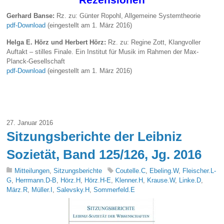
Gerhard Banse:
Rz. zu: Günter Ropohl, Allgemeine Systemtheorie
pdf-Download
(eingestellt am 1. März 2016)
Helga E. Hörz und Herbert Hörz:
Rz. zu: Regine Zott, Klangvoller
Auftakt – stilles Finale. Ein Institut für Musik im Rahmen der Max-
Planck-Gesellschaft
pdf-Download
(eingestellt am 1. März 2016)
27. Januar 2016
Sitzungsberichte der Leibniz
Sozietät, Band 125/126, Jg. 2016
Mitteilungen
,
Sitzungsberichte
Coutelle.C
,
Ebeling.W
,
Fleischer.L-
G
,
Herrmann.D-B
,
Hörz.H
,
Hörz.H-E
,
Klenner.H
,
Krause.W
,
Linke.D
,
März.R
,
Müller.I
,
Salevsky.H
,
Sommerfeld.E