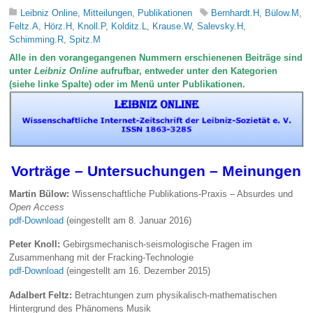
Leibniz Online
,
Mitteilungen
,
Publikationen
Bernhardt.H
,
Bülow.M
,
Feltz.A
,
Hörz.H
,
Knoll.P
,
Kolditz.L
,
Krause.W
,
Salevsky.H
,
Schimming.R
,
Spitz.M
Alle in den vorangegangenen Nummern erschienenen Beiträge sind
unter
Leibniz Online
aufrufbar, entweder unter den Kategorien
(siehe linke Spalte) oder im Menü unter Publikationen.
Vorträge – Untersuchungen – Meinungen
Martin Bülow:
Wissenschaftliche Publikations-Praxis – Absurdes und
Open Access
pdf-Download
(eingestellt am 8. Januar 2016)
Peter Knoll:
Gebirgsmechanisch-seismologische Fragen im
Zusammenhang mit der Fracking-Technologie
pdf-Download
(eingestellt am 16. Dezember 2015)
Adalbert Feltz:
Betrachtungen zum physikalisch-mathematischen
Hintergrund des Phänomens Musik