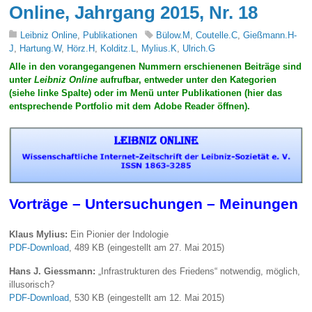
Online, Jahrgang 2015, Nr. 18
Leibniz Online
,
Publikationen
Bülow.M
,
Coutelle.C
,
Gießmann.H-
J
,
Hartung.W
,
Hörz.H
,
Kolditz.L
,
Mylius.K
,
Ulrich.G
Alle in den vorangegangenen Nummern erschienenen Beiträge sind
unter
Leibniz Online
aufrufbar, entweder unter den Kategorien
(siehe linke Spalte) oder im Menü unter Publikationen (hier das
entsprechende Portfolio mit dem Adobe Reader öffnen).
Vorträge – Untersuchungen – Meinungen
Klaus Mylius:
Ein Pionier der Indologie
PDF-Download
, 489 KB (eingestellt am 27. Mai 2015)
Hans J. Giessmann:
„Infrastrukturen des Friedens“ notwendig, möglich,
illusorisch?
PDF-Download
, 530 KB (eingestellt am 12. Mai 2015)