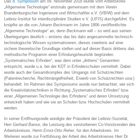
Das
8. Symposium
am 09. November 2018 wurde vom Arbeitskreis
„Allgemeine Technologie“ erstmals gemeinsam mit dem Verein
Brandenburgischer Ingenieure und Wirtschaftler e.V. (VBIW) und dem
Leibniz-Institut für interdisziplinäre Studien e.V. (LIFIS) durchgeführt. Es
knüpfte an die von
Johann Beckmann
im Jahre 1806 veröffentlichte
„Algemeine Technologie“ an, denn
Beckmann
will – so wird aus seinen
Überlegungen deutlich – erstens das bis dato angesammelte technisch-
technologische Wissen systematisieren, dieses zweitens auf eine
sichere theoretische Grundlage stellen und auf dieser Basis drittens das
methodische Programm einer Erfindungsheuristik begründen.
„Systematisches Erfinden“, was dem unter „drittens“ Genannten
entspricht, wurde u.a. bei der KDT in Erfinderschulen vermittelt. Dabei
wurde auch der Gesamtkomplex des Umgangs mit Schutzrechten
(Patentrecherche, Rechtmängelfreiheit, Erwerb von Schutzrechten usw.)
behandelt. Im Rahmen des Symposiums wurde nun betrachtet, wie sich
die Kreativitätstechniken in Richtung „Systematisches Erfinden“ bzw.
einer „Allgemeinen Technologie des Erfindens“ und deren Umsetzung
entwickelt haben und wie sie an Schulen bzw. Hochschulen vermittelt
werden.
In seiner Eröffnungsrede würdigte der Präsident der Leibniz-Sozietät,
Herr
Gerhard Banse
, die Leistung des verstorbenen Co-Vorsitzenden des
Arbeitskreises, Herrn
Ernst-Otto Reher
, für den Arbeitskreis. Im
Weiteren wurde zur Fortführung der Arbeit des Arbeitskreises Herr Dr.