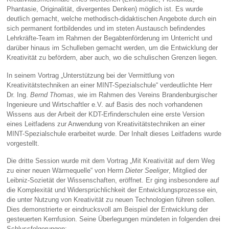
Phantasie, Originalität, divergentes Denken) möglich ist. Es wurde
deutlich gemacht, welche methodisch-didaktischen Angebote durch ein
sich permanent fortbildendes und im steten Austausch befindendes
Lehrkräfte-Team im Rahmen der Begabtenförderung im Unterricht und
darüber hinaus im Schulleben gemacht werden, um die Entwicklung der
Kreativität zu befördern, aber auch, wo die schulischen Grenzen liegen.
In seinem Vortrag „Unterstützung bei der Vermittlung von
Kreativitätstechniken an einer MINT-Spezialschule“ verdeutlichte Herr
Dr. Ing.
Bernd Thomas
, wie im Rahmen des Vereins Brandenburgischer
Ingenieure und Wirtschaftler e.V. auf Basis des noch vorhandenen
Wissens aus der Arbeit der KDT-Erfinderschulen eine erste Version
eines Leitfadens zur Anwendung von Kreativitätstechniken an einer
MINT-Spezialschule erarbeitet wurde. Der Inhalt dieses Leitfadens wurde
vorgestellt.
Die dritte Session wurde mit dem Vortrag „Mit Kreativität auf dem Weg
zu einer neuen Wärmequelle“ von Herrn
Dieter Seeliger
, Mitglied der
Leibniz-Sozietät der Wissenschaften, eröffnet. Er ging insbesondere auf
die Komplexität und Widersprüchlichkeit der Entwicklungsprozesse ein,
die unter Nutzung von Kreativität zu neuen Technologien führen sollen.
Dies demonstrierte er eindrucksvoll am Beispiel der Entwicklung der
gesteuerten Kernfusion. Seine Überlegungen mündeten in folgenden drei
Schlussfolgerungen: