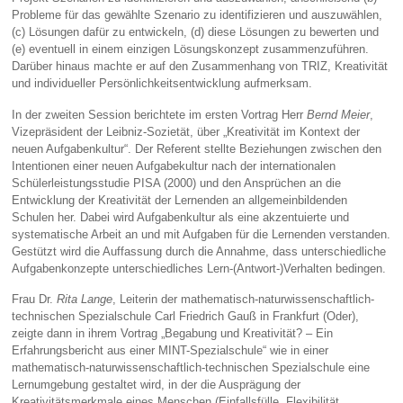
Probleme für das gewählte Szenario zu identifizieren und auszuwählen,
(c) Lösungen dafür zu entwickeln, (d) diese Lösungen zu bewerten und
(e) eventuell in einem einzigen Lösungskonzept zusammenzuführen.
Darüber hinaus machte er auf den Zusammenhang von TRIZ, Kreativität
und individueller Persönlichkeitsentwicklung aufmerksam.
In der zweiten Session berichtete im ersten Vortrag Herr
Bernd Meier
,
Vizepräsident der Leibniz-Sozietät, über „Kreativität im Kontext der
neuen Aufgabenkultur“. Der Referent stellte Beziehungen zwischen den
Intentionen einer neuen Aufgabekultur nach der internationalen
Schülerleistungsstudie PISA (2000) und den Ansprüchen an die
Entwicklung der Kreativität der Lernenden an allgemeinbildenden
Schulen her. Dabei wird Aufgabenkultur als eine akzentuierte und
systematische Arbeit an und mit Aufgaben für die Lernenden verstanden.
Gestützt wird die Auffassung durch die Annahme, dass unterschiedliche
Aufgabenkonzepte unterschiedliches Lern-(Antwort-)Verhalten bedingen.
Frau Dr.
Rita Lange
, Leiterin der mathematisch-naturwissenschaftlich-
technischen Spezialschule Carl Friedrich Gauß in Frankfurt (Oder),
zeigte dann in ihrem Vortrag „Begabung und Kreativität? – Ein
Erfahrungsbericht aus einer MINT-Spezialschule“ wie in einer
mathematisch-naturwissenschaftlich-technischen Spezialschule eine
Lernumgebung gestaltet wird, in der die Ausprägung der
Kreativitätsmerkmale eines Menschen (Einfallsfülle, Flexibilität,