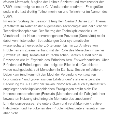
Norbert Mertzsch
, Mitglied der Leibniz-Sozietät und Vorsitzender des
VBIW, einstimmig als neuer Co-Vorsitzender bestimmt. Er begrüßte
sodann die fast dreißig Teilnehmerinnen und Teilnehmer im Namen des
VBIW.
Im ersten Vortrag der Session 1 trug Herr
Gerhard Banse
zum Thema
„Kreativität im Rahmen der Allgemeinen Technologie“ aus der Sicht der
Technikphilosophie vor. Der Beitrag der Technikphilosophie zum
Verständnis der Neues hervorbringenden Prozesse (Kreativität) reicht
dabei von historischen Betrachtungen über systematische
wissenschaftstheoretische Erörterungen bis hin zur Analyse von
Problemen im Zusammenhang mit der Rolle des Menschen in seiner
„Umwelt“ (Kultur). Kreativität im technischen Bereich äußert sich in
Prozessen wie im Ergebnis des Erfindens bzw. Entwurfshandelns. Über
Erfinden und Erfindungen – das zeigt ein Blick in die Geschichte –
wurde nachgedacht, seit Menschen ihr Da- bzw. Sosein reflektieren.
Dabei kam (und kommt!) den Modi der Verbindung von „wahren
Grundsätzen“ und „zuverlässigen Erfahrungen“ stets eine zentrale
Bedeutung zu. Als Fazit der sowohl historisch wie auch systematisch
angelegten technikphilosophischen Erwägungen ergibt sich: Die
Kenntnis entsprechender (Entwurfs‑)Methoden und die Fähigkeit ihrer
bewussten Nutzung sind integrale Momente des „modernen“
Erfindungsprozesses. Sie unterstützen und verstärken die kreativen
Fähigkeiten und Fertigkeiten des (Problem-)Bearbeiters, ersetzen sie
aber nicht.