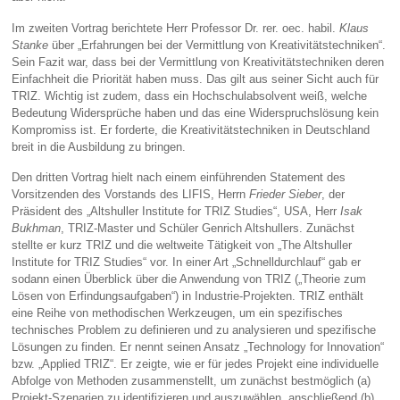
Im zweiten Vortrag berichtete Herr Professor Dr. rer. oec. habil.
Klaus
Stanke
über „Erfahrungen bei der Vermittlung von Kreativitätstechniken“.
Sein Fazit war, dass bei der Vermittlung von Kreativitätstechniken deren
Einfachheit die Priorität haben muss. Das gilt aus seiner Sicht auch für
TRIZ. Wichtig ist zudem, dass ein Hochschulabsolvent weiß, welche
Bedeutung Widersprüche haben und das eine Widerspruchslösung kein
Kompromiss ist. Er forderte, die Kreativitätstechniken in Deutschland
breit in die Ausbildung zu bringen.
Den dritten Vortrag hielt nach einem einführenden Statement des
Vorsitzenden des Vorstands des LIFIS, Herrn
Frieder Sieber
, der
Präsident des „Altshuller Institute for TRIZ Studies“, USA, Herr
Isak
Bukhman
, TRIZ-Master und Schüler Genrich Altshullers. Zunächst
stellte er kurz TRIZ und die weltweite Tätigkeit von „The Altshuller
Institute for TRIZ Studies“ vor. In einer Art „Schnelldurchlauf“ gab er
sodann einen Überblick über die Anwendung von TRIZ („Theorie zum
Lösen von Erfindungsaufgaben“) in Industrie-Projekten. TRIZ enthält
eine Reihe von methodischen Werkzeugen, um ein spezifisches
technisches Problem zu definieren und zu analysieren und spezifische
Lösungen zu finden. Er nennt seinen Ansatz „Technology for Innovation“
bzw. „Applied TRIZ“. Er zeigte, wie er für jedes Projekt eine individuelle
Abfolge von Methoden zusammenstellt, um zunächst bestmöglich (a)
Projekt-Szenarien zu identifizieren und auszuwählen, anschließend (b)