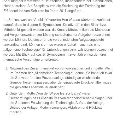
Schulung der Kreativität in Deutschland, insbesondere bei Jugendlichen,
nicht ausreicht. Als Beispiel wurde die Streichung der Förderung für
Erfinderclubs von Schülern im Jahre 2011 angeführt.
In „Schlusswort und Ausblick“ verwies Herr
Norbert Mertzsch
zunächst
darauf, dass in diesem 8. Symposium „Kreativität“ in den Blick- bzw.
Mittelpunkt gestellt worden war, da Kreativitätstechniken als Methoden
und Vorgehensweisen zur Lösung schöpferischer Aufgaben bezeichnet
werden können. Da diese für die verschiedensten Aufgabengebiete
anwendbar sind, können sie – so wurde erläutert – auch als eine
„allgemeine Technologie“ für Entwicklungen bzw. Erfindungen bezeichnet
werden. Mit Blick auf das 9. Symposium in zwei Jahren wurden drei
thematische Vorschläge unterbreitet:
Notwendiges Zusammenspiel von physikalischer und virtueller Welt
im Rahmen der „Allgemeinen Technologie“, denn: „So kann ich zwar
die Software für eine Prozessanlage ständig an wechselnde
Gegebenheiten anpassen, aber der eingebaute Druckbehälter muss
die geplante Lebensdauer erreichen.“
Unter dem Motto „Von der Wiege bis zur Bahre“ wären
Betrachtungen des Lebenslaufes von technologischen Anlagen über
die Stationen Entwicklung der Technologie, Aufbau der Anlage,
Betrieb der Anlage, Modernisierungen, Abfahren und Rückbau
möglich.