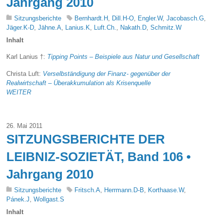
Jahrgang 2010
Sitzungsberichte
Bernhardt.H
,
Dill.H-O
,
Engler.W
,
Jacobasch.G
,
Jäger.K-D
,
Jähne.A
,
Lanius.K
,
Luft.Ch.
,
Nakath.D
,
Schmitz.W
Inhalt
Karl Lanius †:
Tipping Points – Beispiele aus Natur und Gesellschaft
Christa Luft:
Verselbständigung der Finanz- gegenüber der
Realwirtschaft – Überakkumulation als Krisenquelle
WEITER
26. Mai 2011
SITZUNGSBERICHTE DER
LEIBNIZ-SOZIETÄT, Band 106 •
Jahrgang 2010
Sitzungsberichte
Fritsch.A
,
Herrmann.D-B
,
Korthaase.W
,
Pánek.J
,
Wollgast.S
Inhalt