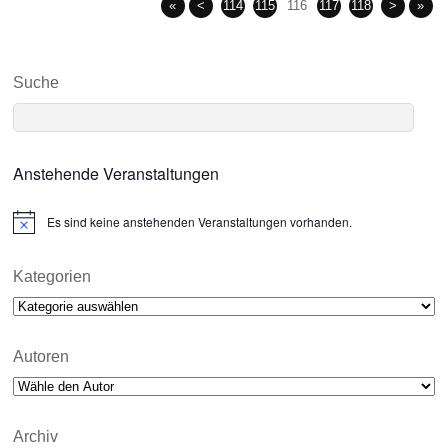
«
<
114
115
116
117
118
>
»
Suche
Anstehende Veranstaltungen
Es sind keine anstehenden Veranstaltungen vorhanden.
N
o
t
i
Kategorien
c
Kategorien
e
Autoren
Archiv