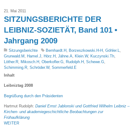
21. Mai 2011
SITZUNGSBERICHTE DER
LEIBNIZ-SOZIETÄT, Band 101 •
Jahrgang 2009
Sitzungsberichte
Bernhardt.H
,
Borzeszkowski.H-H
,
Göhler.L
,
Grunwald.M
,
Hamel.J
,
Hörz.H
,
Jähne.A
,
Klein.W
,
Kuczynski.Th
,
Löther.R
,
Mikosch.H
,
Oberkofler.G
,
Rudolph.H
,
Schewe.G
,
Schimming.R
,
Schröder.W
,
Sommerfeld.E
Inhalt
Leibniztag 2008
Begrüßung durch den Präsidenten
Hartmut Rudolph:
Daniel Ernst Jablonski und Gottfried Wilhelm Leibniz –
Kirchen- und akademiegeschichtliche Beobachtungen zur
Frühaufklärung
WEITER