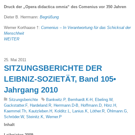
Druck der „Opera didactica omnia“ des Comenius vor 350 Jahren
Dieter B. Herrmann:
Begrüßung
Werner Korthaase †:
Comenius – In Verantwortung für das Schicksal der
Menschheit
WEITER
25. Mai 2011
SITZUNGSBERICHTE DER
LEIBNIZ-SOZIETÄT, Band 105•
Jahrgang 2010
Sitzungsberichte
Bankwitz.P
,
Bernhardt.K-H
,
Ebeling.W
,
Gackstatter.F
,
Hardeland.R
,
Herrmann.D-B
,
Hoffmann.D
,
Hörz.H
,
Kaemmel.Th
,
Kautzleben.H
,
Kolditz.L
,
Lanius.K
,
Löther.R
,
Öhlmann.G
,
Schröder.W
,
Steinitz.K
,
Werner.P
Inhalt
Leibniztag 2009