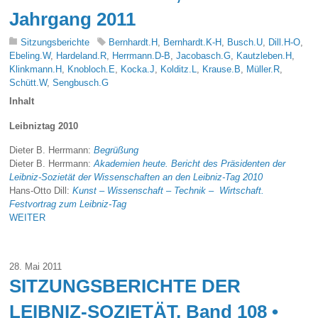
Jahrgang 2011
Sitzungsberichte
Bernhardt.H
,
Bernhardt.K-H
,
Busch.U
,
Dill.H-O
,
Ebeling.W
,
Hardeland.R
,
Herrmann.D-B
,
Jacobasch.G
,
Kautzleben.H
,
Klinkmann.H
,
Knobloch.E
,
Kocka.J
,
Kolditz.L
,
Krause.B
,
Müller.R
,
Schütt.W
,
Sengbusch.G
Inhalt
Leibniztag 2010
Dieter B. Herrmann:
Begrüßung
Dieter B. Herrmann:
Akademien heute. Bericht des Präsidenten der
Leibniz-Sozietät der Wissenschaften an den Leibniz-Tag 2010
Hans-Otto Dill:
Kunst – Wissenschaft – Technik – Wirtschaft.
Festvortrag zum Leibniz-Tag
WEITER
28. Mai 2011
SITZUNGSBERICHTE DER
LEIBNIZ-SOZIETÄT, Band 108 •