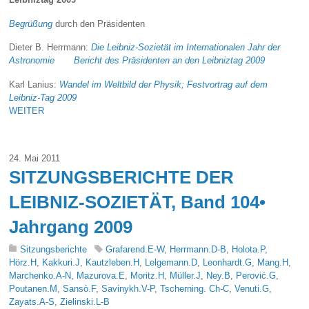
Begrüßung
durch den Präsidenten
Dieter B. Herrmann:
Die Leibniz-Sozietät im Internationalen Jahr der
Astronomie Bericht des Präsidenten an den Leibniztag 2009
Karl Lanius:
Wandel im Weltbild der Physik; Festvortrag auf dem
Leibniz-Tag 2009
WEITER
24. Mai 2011
SITZUNGSBERICHTE DER
LEIBNIZ-SOZIETÄT, Band 104•
Jahrgang 2009
Sitzungsberichte
Grafarend.E-W
,
Herrmann.D-B
,
Holota.P
,
Hörz.H
,
Kakkuri.J
,
Kautzleben.H
,
Lelgemann.D
,
Leonhardt.G
,
Mang.H
,
Marchenko.A-N
,
Mazurova.E
,
Moritz.H
,
Müller.J
,
Ney.B
,
Perović.G
,
Poutanen.M
,
Sansò.F
,
Savinykh.V-P
,
Tscherning. Ch-C
,
Venuti.G
,
Zayats.A-S
,
Zielinski.L-B