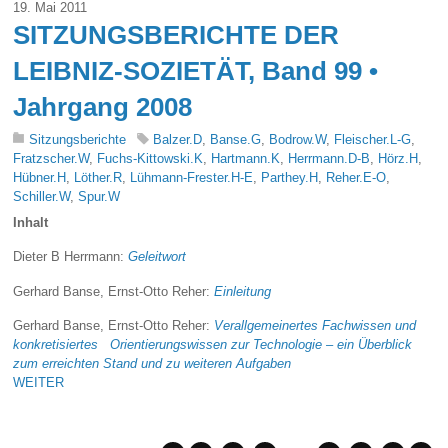
19. Mai 2011
SITZUNGSBERICHTE DER
LEIBNIZ-SOZIETÄT, Band 99 •
Jahrgang 2008
Sitzungsberichte
Balzer.D
,
Banse.G
,
Bodrow.W
,
Fleischer.L-G
,
Fratzscher.W
,
Fuchs-Kittowski.K
,
Hartmann.K
,
Herrmann.D-B
,
Hörz.H
,
Hübner.H
,
Löther.R
,
Lühmann-Frester.H-E
,
Parthey.H
,
Reher.E-O
,
Schiller.W
,
Spur.W
Inhalt
Dieter B Herrmann:
Geleitwort
Gerhard Banse, Ernst-Otto Reher:
Einleitung
Gerhard Banse, Ernst-Otto Reher:
Verallgemeinertes Fachwissen und
konkretisiertes Orientierungswissen zur Technologie – ein Überblick
zum erreichten Stand und zu weiteren Aufgaben
WEITER