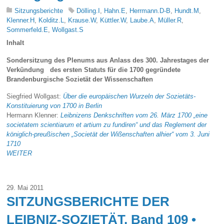
Sitzungsberichte
Dölling.I
,
Hahn.E
,
Herrmann.D-B
,
Hundt.M
,
Klenner.H
,
Kolditz.L
,
Krause.W
,
Küttler.W
,
Laube.A
,
Müller.R
,
Sommerfeld.E
,
Wollgast.S
Inhalt
Sondersitzung des Plenums aus Anlass des 300. Jahrestages der
Verkündung des ersten Statuts für die 1700 gegründete
Brandenburgische Sozietät der Wissenschaften
Siegfried Wollgast:
Über die europäischen Wurzeln der Sozietäts-
Konstituierung von 1700 in Berlin
Hermann Klenner:
Leibnizens Denkschriften vom 26. März 1700 „eine
societatem scientiarum et artium zu fundiren“ und das Reglement der
königlich-preußischen „Societät der Wißenschaften alhier“ vom 3. Juni
1710
WEITER
29. Mai 2011
SITZUNGSBERICHTE DER
LEIBNIZ-SOZIETÄT, Band 109 •