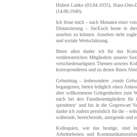
Hubert Laitko (03.04.1935), Hans-Otto-D
(14.06.1940).
Ich freue mich – nach Monaten einer von
Distanzierung – Sie/Euch heute in di
ansehen zu können. Ansehen steht zug
und soziale Wertschätzung.
Ihnen allen danke ich für das Kom
verdienstreichen Mitgliedern unserer Soz
verschiedenartigsten Themen unseres Koll
korrespondieren und zu denen Ihnen Abstr
Geburtstag – insbesondere ‚
runde Gebur
begangenen, bieten lediglich einen Anlass
aber willkommene Gelegenheiten zum W
mich bei den Familienmitgliedern für 
spendeten‘ und bis in die Gegenwart Ver
danke ich zudem persönlich für die – teil
währende, bereichernde, anregende und 
Kolloquien, wie das heutige, sind i
Arbeitsebenen und Kommunikationsfor