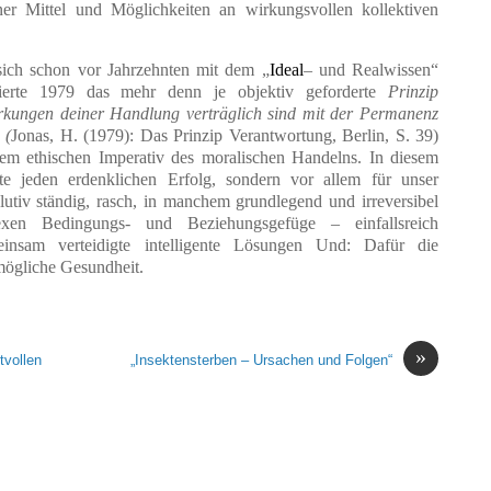
r Mittel und Möglichkeiten an wirkungsvollen kollektiven
sich schon vor Jahrzehnten mit dem „
Ideal
– und Realwissen“
erte 1979 das mehr denn je objektiv geforderte
Prinzip
rkungen deiner Handlung verträglich sind mit der Permanenz
(
Jonas, H. (1979): Das Prinzip Verantwortung, Berlin, S. 39)
em ethischen Imperativ des moralischen Handelns. In diesem
e jeden erdenklichen Erfolg, sondern vor allem für unser
lutiv ständig, rasch, in manchem grundlegend und irreversibel
exen Bedingungs- und Beziehungsgefüge – einfallsreich
einsam verteidigte intelligente Lösungen Und: Dafür die
mögliche Gesundheit.
»
tvollen
„Insektensterben – Ursachen und Folgen“