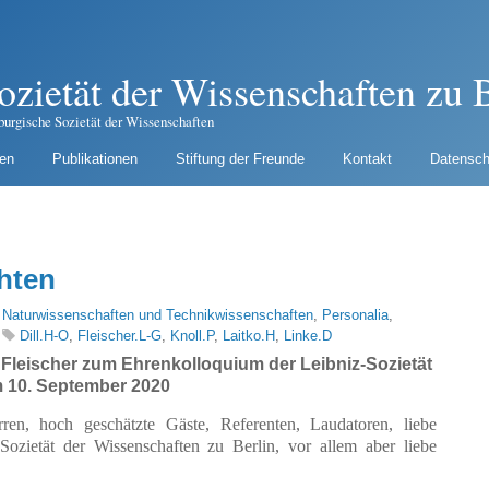
ozietät der Wissenschaften zu B
burgische Sozietät der Wissenschaften
gen
Publikationen
Stiftung der Freunde
Kontakt
Datensch
hten
,
Naturwissenschaften und Technikwissenschaften
,
Personalia
,
Dill.H-O
,
Fleischer.L-G
,
Knoll.P
,
Laitko.H
,
Linke.D
Fleischer zum Ehrenkolloquium der Leibniz-Sozietät
 10. September 2020
n, hoch geschätzte Gäste, Referenten, Laudatoren, liebe
ozietät der Wissenschaften zu Berlin, vor allem aber liebe