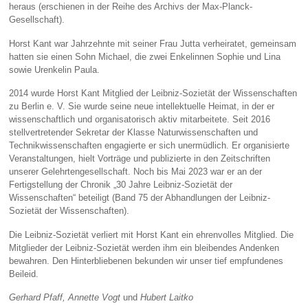
heraus (erschienen in der Reihe des Archivs der Max-Planck-
Gesellschaft).
Horst Kant war Jahrzehnte mit seiner Frau Jutta verheiratet, gemeinsam
hatten sie einen Sohn Michael, die zwei Enkelinnen Sophie und Lina
sowie Urenkelin Paula.
2014 wurde Horst Kant Mitglied der Leibniz-Sozietät der Wissenschaften
zu Berlin e. V. Sie wurde seine neue intellektuelle Heimat, in der er
wissenschaftlich und organisatorisch aktiv mitarbeitete. Seit 2016
stellvertretender Sekretar der Klasse Naturwissenschaften und
Technikwissenschaften engagierte er sich unermüdlich. Er organisierte
Veranstaltungen, hielt Vorträge und publizierte in den Zeitschriften
unserer Gelehrtengesellschaft. Noch bis Mai 2023 war er an der
Fertigstellung der Chronik „30 Jahre Leibniz-Sozietät der
Wissenschaften“ beteiligt (Band 75 der Abhandlungen der Leibniz-
Sozietät der Wissenschaften).
Die Leibniz-Sozietät verliert mit Horst Kant ein ehrenvolles Mitglied. Die
Mitglieder der Leibniz-Sozietät werden ihm ein bleibendes Andenken
bewahren. Den Hinterbliebenen bekunden wir unser tief empfundenes
Beileid.
Gerhard Pfaff,
Annette Vogt
und
Hubert Laitko