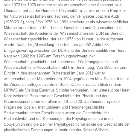
Von 1973 bis 1978 arbeitete er als wissenschaftlicher Assistent bzw.
Oberassistent an der Humboldt-Universität, u. a. war er beim Prorektor
für Naturwissenschaften und Technik, dem Physiker Joachim Auth
(1930-2011), tätig. Von 1978 bis 1991 arbeitete er als wissenschaftlicher
Mitarbeiter am Institut für Theorie, Geschichte und Organisation der
Wissenschaft der Akademie der Wissenschaften der DDR im Bereich
Wissenschaftsgeschichte, der seit 1973 von Hubert Laitko aufgebaut
wurde.
Nach der „Abwicklung“ des Instituts gemäß Artikel 38
Einigungsvertrag zwischen der DDR und der Bundesrepublik war Horst
Kant von 1992 bis 1995 am Forschungsschwerpunkt
Wissenschaftsgeschichte und -theorie der Förderungsgesellschaft
Wissenschaftliche Neuvorhaben mbH. in Berlin tätig. Von 1995 bis zum
Eintritt in den sogenannten Ruhestand im Jahr 2011 war er
wissenschaftlicher Mitarbeiter am 1994 gegründeten Max-Planck-Institut
für Wissenschaftsgeschichte in Berlin-Dahlem, danach blieb er dem
MPIWG als Visiting Emeritus Scholar verbunden. Hier untersuchte Horst
Kant weiterhin Probleme der Geschichte der Physik und der
Naturwissenschaften vor allem im 19. und 20. Jahrhundert, speziell
Fragen der Sozial-, Institutionen- und Personengeschichte.
Schwerpunkte seiner Forschungen waren die Geschichte der
Radioaktivität und der Kernenergie, die Physikgeschichte in der
Sowjetunion und die Berliner Physikgeschichte sowie die Geschichte der
physikalischen Forschungen in Instituten der Kaiser-Wilhelm-