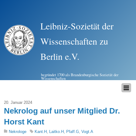
Leibniz-Sozietät der
Wissenschaften zu
Berlin e.V.
begründet 1700 als Brandenburgische Sozietät der
Wissenschaften
20. Januar 2024
Nekrolog auf unser Mitglied Dr.
Horst Kant
Nekrologe
Kant.H
,
Laitko.H
,
Pfaff.G
,
Vogt.A