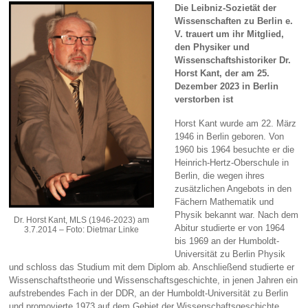
Die Leibniz-Sozietät der
Wissenschaften zu Berlin e.
V. trauert um ihr Mitglied,
den Physiker und
Wissenschaftshistoriker Dr.
Horst Kant,
der am 25.
Dezember 2023 in Berlin
verstorben ist
Horst Kant wurde am 22. März
1946 in Berlin geboren. Von
1960 bis 1964 besuchte er die
Heinrich-Hertz-Oberschule in
Berlin, die wegen ihres
zusätzlichen Angebots in den
Fächern Mathematik und
Physik bekannt war. Nach dem
Dr. Horst Kant, MLS (1946-2023) am
Abitur studierte er von 1964
3.7.2014 – Foto: Dietmar Linke
bis 1969 an der Humboldt-
Universität zu Berlin Physik
und schloss das Studium mit dem Diplom ab. Anschließend studierte er
Wissenschaftstheorie und Wissenschaftsgeschichte, in jenen Jahren ein
aufstrebendes Fach in der DDR, an der Humboldt-Universität zu Berlin
und promovierte 1973 auf dem Gebiet der Wissenschaftsgeschichte.