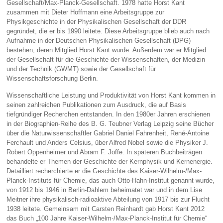
Gesellschaft/Max-Planck-Gesellschaft. 1978 hatte Horst Kant
zusammen mit Dieter Hoffmann eine Arbeitsgruppe zur
Physikgeschichte in der Physikalischen Gesellschaft der DDR
gegründet, die er bis 1990 leitete. Diese Arbeitsgruppe blieb auch nach
Aufnahme in der Deutschen Physikalischen Gesellschaft (DPG)
bestehen, deren Mitglied Horst Kant wurde. Außerdem war er Mitglied
der Gesellschaft für die Geschichte der Wissenschaften, der Medizin
und der Technik (GWMT) sowie der Gesellschaft für
Wissenschaftsforschung Berlin.
Wissenschaftliche Leistung und Produktivität von Horst Kant kommen in
seinen zahlreichen Publikationen zum Ausdruck, die auf Basis
tiefgründiger Recherchen entstanden. In den 1980er Jahren erschienen
in der Biographien-Reihe des B. G. Teubner Verlag Leipzig seine Bücher
über die Naturwissenschaftler Gabriel Daniel Fahrenheit, René-Antoine
Ferchault und Anders Celsius, über Alfred Nobel sowie die Physiker J.
Robert Oppenheimer und Abram F. Joffe. In späteren Buchbeiträgen
behandelte er Themen der Geschichte der Kernphysik und Kernenergie.
Detailliert recherchierte er die Geschichte des Kaiser-Wilhelm-/Max-
Planck-Instituts für Chemie, das auch Otto-Hahn-Institut genannt wurde,
von 1912 bis 1946 in Berlin-Dahlem beheimatet war und in dem Lise
Meitner ihre physikalisch-radioaktive Abteilung von 1917 bis zur Flucht
1938 leitete. Gemeinsam mit Carsten Reinhardt gab Horst Kant 2012
das Buch „100 Jahre Kaiser-Wilhelm-/Max-Planck-Institut für Chemie“